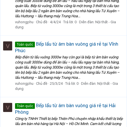
công suất 3000w dùng để ăn lẩu – nấu lẩu ngay tại bàn nhà hàng,
quán lẩu. Bếp từ vuông 3000w cũng là một trong 3 thiết bị cấu tạo
lên bộ bếp lẩu 2 ngăn âm bàn vuông cho nhà hàng lẩu Tứ Xuyên –
lẩu Huttong – lẩu thang máy Trung Hoa...
vuhongphu
Chủ đề
4/4/24
Trả lời: 0
Diễn đàn:
Nội thất - Gia
dụng
Bếp lẩu từ âm bàn vuông giá rẻ tại Vĩnh
Toàn quốc
V
Phúc
Bếp điện từ lẩu vuông 3000w hay còn gọi là bếp từ âm bàn vuông
công suất 3000w dùng để ăn lẩu – nấu lẩu ngay tại bàn nhà hàng,
quán lẩu. Bếp từ vuông 3000w cũng là một trong 3 thiết bị cấu tạo
lên bộ bếp lẩu 2 ngăn âm bàn vuông cho nhà hàng lẩu Tứ Xuyên –
lẩu Huttong – lẩu thang máy Trung Hoa...
vuhongphu
Chủ đề
25/3/24
Trả lời: 0
Diễn đàn:
Nội thất - Gia
dụng
Bếp lẩu từ âm bàn vuông giá rẻ tại Hải
Toàn quốc
V
Phòng
Công ty TNHH Thiết bị bếp Thiên Phú chuyên nhập khẩu thiết bị bếp
lẩu âm bàn nhà hàng tại Hà Nội – Hồ Chí Minh. Cam kết chất lượng