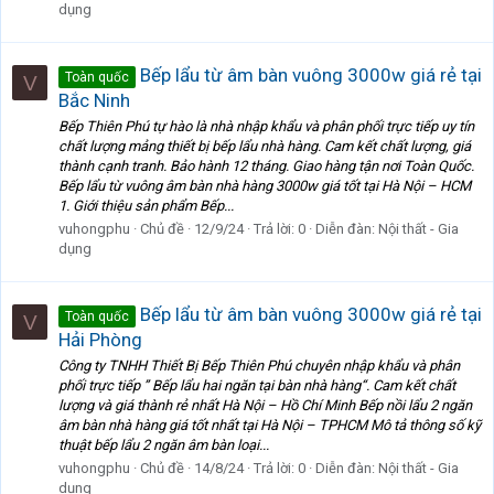
dụng
Bếp lẩu từ âm bàn vuông 3000w giá rẻ tại
Toàn quốc
V
Bắc Ninh
Bếp Thiên Phú tự hào là nhà nhập khẩu và phân phối trực tiếp uy tín
chất lượng mảng thiết bị bếp lẩu nhà hàng. Cam kết chất lượng, giá
thành cạnh tranh. Bảo hành 12 tháng. Giao hàng tận nơi Toàn Quốc.
Bếp lẩu từ vuông âm bàn nhà hàng 3000w giá tốt tại Hà Nội – HCM
1. Giới thiệu sản phẩm Bếp...
vuhongphu
Chủ đề
12/9/24
Trả lời: 0
Diễn đàn:
Nội thất - Gia
dụng
Bếp lẩu từ âm bàn vuông 3000w giá rẻ tại
Toàn quốc
V
Hải Phòng
Công ty TNHH Thiết Bị Bếp Thiên Phú chuyên nhập khẩu và phân
phối trực tiếp ” Bếp lẩu hai ngăn tại bàn nhà hàng“. Cam kết chất
lượng và giá thành rẻ nhất Hà Nội – Hồ Chí Minh Bếp nồi lẩu 2 ngăn
âm bàn nhà hàng giá tốt nhất tại Hà Nội – TPHCM Mô tả thông số kỹ
thuật bếp lẩu 2 ngăn âm bàn loại...
vuhongphu
Chủ đề
14/8/24
Trả lời: 0
Diễn đàn:
Nội thất - Gia
dụng