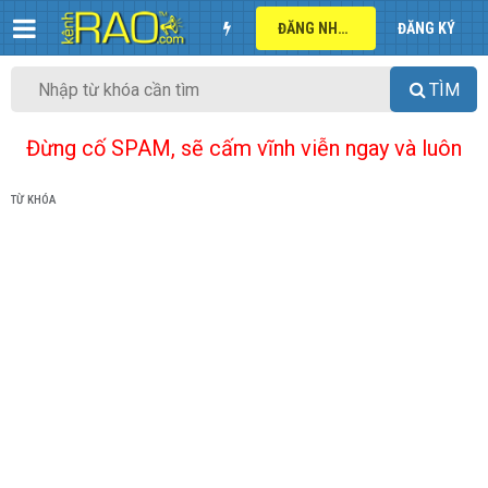
ĐĂNG NHẬP
ĐĂNG KÝ
TÌM
Đừng cố SPAM, sẽ cấm vĩnh viễn ngay và luôn
TỪ KHÓA