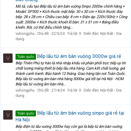
Mô tả, cấu tạo Bếp lẩu từ âm bàn vuông Sinpo 2000w chính hãng +
Model: SP300 + Kích thước mặt bếp: 30 x 30 cm + Kích thước đáy
bếp: 28 x 28 cm + Chiều cao bếp: 8 cm + Điện áp: 220V/50Hz + Công
suất: 2000w + Kích thước khoét lỗ bàn: 31 x 31 cm + Bảng điều
khiển: Rời, có thể điều chỉnh tăng...
vuhongphu
Chủ đề
22/5/24
Trả lời: 0
Diễn đàn:
Nội thất - Gia
dụng
Bếp lẩu từ âm bàn vuông 3000w giá rẻ
Toàn quốc
V
Bếp Thiên Phú tự hào là nhà nhập khẩu và phân phối trực tiếp uy tín
chất lượng mảng thiết bị bếp lẩu nhà hàng. Cam kết chất lượng, giá
thành cạnh tranh. Bảo hành 12 tháng. Giao hàng tận nơi Toàn Quốc.
Bếp lẩu từ vuông âm bàn nhà hàng 3000w giá tốt tại Hà Nội - HCM
Bếp lẩu từ vuông âm bàn nhà...
vuhongphu
Chủ đề
27/4/24
Trả lời: 0
Diễn đàn:
Nội thất - Gia
dụng
Bếp lẩu từ âm bàn vuông sinpo giá rẻ tại
Toàn quốc
V
Hà Nội
Bếp điện từ lẩu vuông 3000w hay còn gọi là bếp từ âm bàn vuông