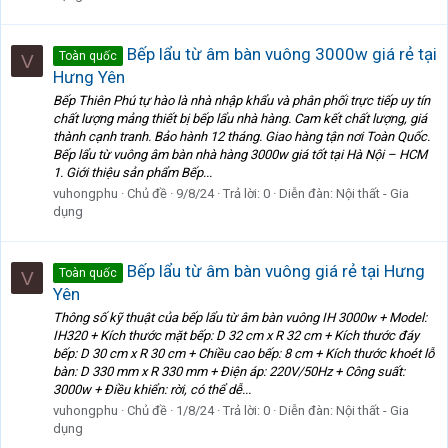
Bếp lẩu từ âm bàn vuông 3000w giá rẻ tại
Toàn quốc
V
Hưng Yên
Bếp Thiên Phú tự hào là nhà nhập khẩu và phân phối trực tiếp uy tín
chất lượng mảng thiết bị bếp lẩu nhà hàng. Cam kết chất lượng, giá
thành cạnh tranh. Bảo hành 12 tháng. Giao hàng tận nơi Toàn Quốc.
Bếp lẩu từ vuông âm bàn nhà hàng 3000w giá tốt tại Hà Nội – HCM
1. Giới thiệu sản phẩm Bếp...
vuhongphu
Chủ đề
9/8/24
Trả lời: 0
Diễn đàn:
Nội thất - Gia
dụng
Bếp lẩu từ âm bàn vuông giá rẻ tại Hưng
Toàn quốc
V
Yên
Thông số kỹ thuật của bếp lẩu từ âm bàn vuông IH 3000w + Model:
IH320 + Kích thước mặt bếp: D 32 cm x R 32 cm + Kích thước đáy
bếp: D 30 cm x R 30 cm + Chiều cao bếp: 8 cm + Kích thước khoét lỗ
bàn: D 330 mm x R 330 mm + Điện áp: 220V/50Hz + Công suất:
3000w + Điều khiển: rời, có thể dễ...
vuhongphu
Chủ đề
1/8/24
Trả lời: 0
Diễn đàn:
Nội thất - Gia
dụng