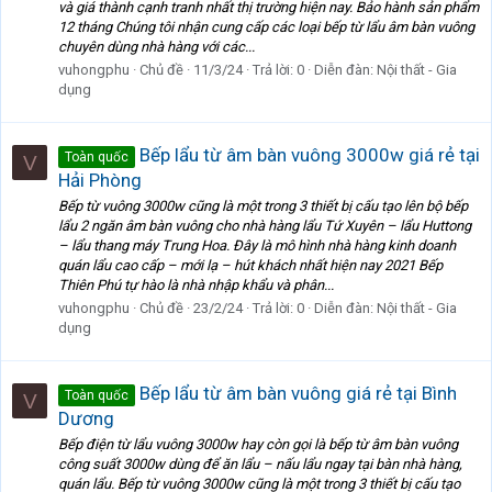
và giá thành cạnh tranh nhất thị trường hiện nay. Bảo hành sản phẩm
12 tháng Chúng tôi nhận cung cấp các loại bếp từ lẩu âm bàn vuông
chuyên dùng nhà hàng với các...
vuhongphu
Chủ đề
11/3/24
Trả lời: 0
Diễn đàn:
Nội thất - Gia
dụng
Bếp lẩu từ âm bàn vuông 3000w giá rẻ tại
Toàn quốc
V
Hải Phòng
Bếp từ vuông 3000w cũng là một trong 3 thiết bị cấu tạo lên bộ bếp
lẩu 2 ngăn âm bàn vuông cho nhà hàng lẩu Tứ Xuyên – lẩu Huttong
– lẩu thang máy Trung Hoa. Đây là mô hình nhà hàng kinh doanh
quán lẩu cao cấp – mới lạ – hút khách nhất hiện nay 2021 Bếp
Thiên Phú tự hào là nhà nhập khẩu và phân...
vuhongphu
Chủ đề
23/2/24
Trả lời: 0
Diễn đàn:
Nội thất - Gia
dụng
Bếp lẩu từ âm bàn vuông giá rẻ tại Bình
Toàn quốc
V
Dương
Bếp điện từ lẩu vuông 3000w hay còn gọi là bếp từ âm bàn vuông
công suất 3000w dùng để ăn lẩu – nấu lẩu ngay tại bàn nhà hàng,
quán lẩu. Bếp từ vuông 3000w cũng là một trong 3 thiết bị cấu tạo