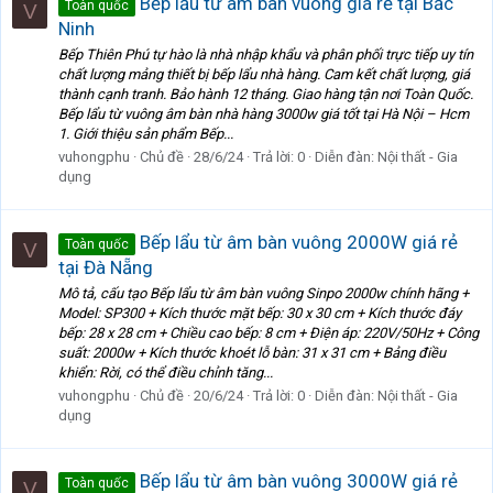
Bếp lẩu từ âm bàn vuông giá rẻ tại Bắc
Toàn quốc
V
Ninh
Bếp Thiên Phú tự hào là nhà nhập khẩu và phân phối trực tiếp uy tín
chất lượng mảng thiết bị bếp lẩu nhà hàng. Cam kết chất lượng, giá
thành cạnh tranh. Bảo hành 12 tháng. Giao hàng tận nơi Toàn Quốc.
Bếp lẩu từ vuông âm bàn nhà hàng 3000w giá tốt tại Hà Nội – Hcm
1. Giới thiệu sản phẩm Bếp...
vuhongphu
Chủ đề
28/6/24
Trả lời: 0
Diễn đàn:
Nội thất - Gia
dụng
Bếp lẩu từ âm bàn vuông 2000W giá rẻ
Toàn quốc
V
tại Đà Nẵng
Mô tả, cấu tạo Bếp lẩu từ âm bàn vuông Sinpo 2000w chính hãng +
Model: SP300 + Kích thước mặt bếp: 30 x 30 cm + Kích thước đáy
bếp: 28 x 28 cm + Chiều cao bếp: 8 cm + Điện áp: 220V/50Hz + Công
suất: 2000w + Kích thước khoét lỗ bàn: 31 x 31 cm + Bảng điều
khiển: Rời, có thể điều chỉnh tăng...
vuhongphu
Chủ đề
20/6/24
Trả lời: 0
Diễn đàn:
Nội thất - Gia
dụng
Bếp lẩu từ âm bàn vuông 3000W giá rẻ
Toàn quốc
V