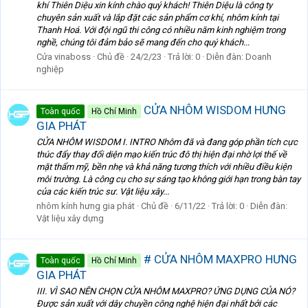
khí Thiên Diệu xin kính chào quý khách! Thiên Diệu là công ty
chuyên sản xuất và lắp đặt các sản phẩm cơ khí, nhôm kính tại
Thanh Hoá. Với đội ngũ thi công có nhiều năm kinh nghiệm trong
nghề, chúng tôi đảm bảo sẽ mang đến cho quý khách...
Cửa vinaboss
Chủ đề
24/2/23
Trả lời: 0
Diễn đàn:
Doanh
nghiệp
CỬA NHÔM WISDOM HƯNG
Toàn quốc
Hồ Chí Minh
GIA PHÁT
CỬA NHÔM WISDOM I. INTRO Nhôm đã và đang góp phần tích cực
thúc đẩy thay đổi diện mạo kiến trúc đô thị hiện đại nhờ lợi thế về
mặt thẩm mỹ, bền nhẹ và khả năng tương thích với nhiều điều kiện
môi trường. Là công cụ cho sự sáng tạo không giới hạn trong bàn tay
của các kiến trúc sư. Vật liệu xây...
nhôm kính hưng gia phát
Chủ đề
6/11/22
Trả lời: 0
Diễn đàn:
Vật liệu xây dựng
# CỬA NHÔM MAXPRO HƯNG
Toàn quốc
Hồ Chí Minh
GIA PHÁT
III. VÌ SAO NÊN CHỌN CỬA NHÔM MAXPRO? ỨNG DỤNG CỦA NÓ?
Được sản xuất với dây chuyền công nghệ hiện đại nhất bởi các