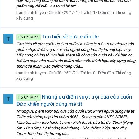
nay. Hãy cùng chúng tôi điểm qua những ưu điểm nổi bật của sản
phẩm này, để hiểu vì sao nó lại trở...
tran thanh truyen
Chủ đề
29/1/21
Trả lời: 1
Diễn đàn:
Thi công
xây dựng
Tìm hiểu về cửa cuốn Úc
Hồ Chí Minh
T
Tìm hiểu về cửa cuốn Úc Cửa cuốn Úc cũng là một trong những sản
phẩm nhận được sự ưu ái của người dùng trên thị trường hiện nay.
Hãy cùng chúng tôi tìm hiểu thêm về dòng cửa cuốn này để bạn có
thể lựa chọn cho mình sản phẩm cửa cuốn thích hợp, xây dựng công
trình của mình. Đặc điểm chung Cửa...
tran thanh truyen
Chủ đề
25/1/21
Trả lời: 0
Diễn đàn:
Thi công
xây dựng
Những ưu điểm vượt trội của cửa cuốn
Hồ Chí Minh
T
Đức khiến người dùng mê tít
Những ưu điểm vượt trội của cửa cuốn Đức khiến người dùng mê tít
Thân cửa bằng hợp kim nhôm 6063 - Sơn cao cấp AKZO NOBEL.
Màu Ghi sần - Bảo hành 5 năm - Kích thước cửa tối đa: 25m² (Rộng
5m x Cao 5m). Lỗ thoáng hình thang - Đặc điểm: 2 lớp, móc dày
1mm. Hiện trên thị trường có...