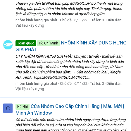
chuyên gia đến từ Nhật Bản giúp MAXPRO.JP trở thành một trong
những sản phẩm nhôm tân tiến nhất hiện nay. Thời thượng, thanh
lịch và đẳng cấp, cửa nhôm Maxpro là sự kết hợp giữa...
nhôm kính hưng gia phát
Chủ đề
6/11/22
Trả lời: 0
Diễn đàn:
Vật liệu xây dựng
NHÔM KÍNH XÂY DỰNG HƯNG
Toàn quốc
Hồ Chí Minh
GIA PHÁT
CTY NHÔM KÍNH HƯNG GIA PHÁT Chuyên : tư vấn - thiết kế- sản
xuất- lắp đặt tất cả các công trình nhôm kính xây dựng từ bình dân
cho đến cao cấp , từ nhà tư cho đến công trình cao tầng , từ Nam
cho đến Bác! Sản phầm bao gồm: → Cửa nhôm các loại , Xingfa .
AD , HMA, Topal,MAXPRO,WISDOM,CIVICO...
nhôm kính hưng gia phát
Chủ đề
6/11/22
Trả lời: 0
Diễn đàn:
Vật liệu xây dựng
Cửa Nhôm Cao Cấp Chính Hãng | Mẫu Mới |
Hà Nội
C
Minh An Window
Có thể nói các sản phẩm cửa nhôm kính ngày càng được ứng dụng
phổ biến đối với cửa sổ, cửa ra vào hay các loại cửa khác của các
công trình hiện nay. Không chỉ có các lợi thế vượt trội về độ bền, khả