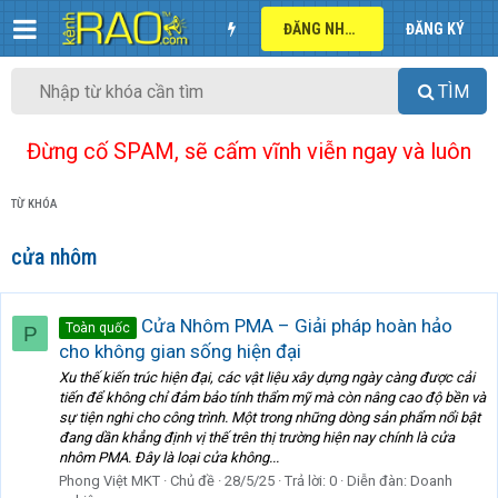
ĐĂNG NHẬP
ĐĂNG KÝ
TÌM
Đừng cố SPAM, sẽ cấm vĩnh viễn ngay và luôn
TỪ KHÓA
cửa nhôm
Cửa Nhôm PMA – Giải pháp hoàn hảo
Toàn quốc
P
cho không gian sống hiện đại
Xu thế kiến trúc hiện đại, các vật liệu xây dựng ngày càng được cải
tiến để không chỉ đảm bảo tính thẩm mỹ mà còn nâng cao độ bền và
sự tiện nghi cho công trình. Một trong những dòng sản phẩm nổi bật
đang dần khẳng định vị thế trên thị trường hiện nay chính là cửa
nhôm PMA. Đây là loại cửa không...
Phong Việt MKT
Chủ đề
28/5/25
Trả lời: 0
Diễn đàn:
Doanh