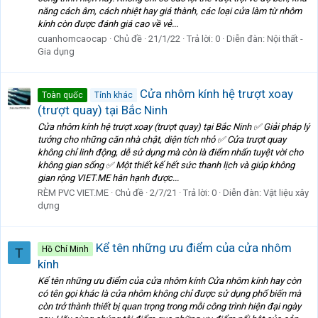
năng cách âm, cách nhiệt hay giá thành, các loại cửa làm từ nhôm
kính còn được đánh giá cao về vẻ...
cuanhomcaocap
Chủ đề
21/1/22
Trả lời: 0
Diễn đàn:
Nội thất -
Gia dụng
Cửa nhôm kính hệ trượt xoay
Toàn quốc
Tỉnh khác
(trượt quay) tại Bắc Ninh
Cửa nhôm kính hệ trượt xoay (trượt quay) tại Bắc Ninh ✅ Giải pháp lý
tưởng cho những căn nhà chật, diện tích nhỏ ✅ Cửa trượt quay
không chỉ linh động, dễ sử dụng mà còn là điểm nhấn tuyệt vời cho
không gian sống ✅ Một thiết kế hết sức thanh lịch và giúp không
gian rộng VIET.ME hân hạnh được...
RÈM PVC VIET.ME
Chủ đề
2/7/21
Trả lời: 0
Diễn đàn:
Vật liệu xây
dựng
Kể tên những ưu điểm của cửa nhôm
Hồ Chí Minh
T
kính
Kể tên những ưu điểm của cửa nhôm kính Cửa nhôm kính hay còn
có tên gọi khác là cửa nhôm không chỉ được sử dụng phổ biến mà
còn trở thành thiết bị quan trọng trong mỗi công trình hiện đại ngày