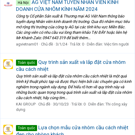
AG VIỆT NAM TUYỂN NHÂN VIÊN KINH
Hà Nội
DOANH CỬA NHÔM KÍNH NĂM 2024
Công ty Cổ phần Sản xuất & Thương mại AG Việt Nam thông báo
tuyển dụng Nhân viên kinh doanh thị trường. Qua đó nhằm mục tiêu
mở rộng thị trường của công ty AG tại các tỉnh khu vực Miền Bắc.
Các ứng viên có nhu cầu vui lòng tham khảo TẠI ĐÂY hoặc liên hệ
Mr Khánh Zalo: 0947 643 319 để biết thêm...
agvietnam01
Chủ đề
3/1/24
Trả lời: 0
Diễn đàn:
Việc tìm người
Quy trình sản xuất và lắp đặt cửa nhôm
Toàn quốc
cầu cách nhiệt
Quy trình sản xuất và lắp đặt cửa nhôm cầu cách nhiệt là một quá
trình kỹ thuật phức tạp và được thực hiện bởi các chuyên gia có kinh
nghiệm trong ngành xây dựng. Để hiểu rõ hơn về quy trình này và
những bước quan trọng trong quá trình sản xuất và lắp đặt cửa nhôm
cầu cách nhiệt, hãy cùng tìm...
KAI GROUP
Chủ đề
30/10/23
Trả lời: 0
Diễn đàn:
Thi công xây
dựng
Lựa chọn mẫu cửa nhôm cầu cách nhiệt
Toàn quốc
đẹp cho phòng khách