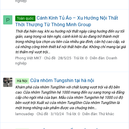
nghiệp
Cánh Kính Tủ Áo – Xu Hướng Nội Thất
Toàn quốc
P
Thời Thượng Từ Thông Minh Group
Thời đại hiện nay, khi xu hướng nội thất ngày càng hướng đến sự tối
giản, sang trọng và tiện nghi, cánh kính tủ áo đang trở thành một
trong những lựa chọn ưu tiên của nhiều gia đình, căn hộ cao cấp, và
cả những công trình thiết kế nội thất hiện đại. Không chỉ mang lại giá
trị thẩm mỹ vượt trội...
Phong Việt MKT
Chủ đề
28/5/25
Trả lời: 0
Diễn đàn:
Doanh
nghiệp
Cửa nhôm Tungshin tại hà nội
Hà Nội
Khám phá cửa nhôm TungShin với chất lượng vượt trội và độ bền
cao. Cửa nhôm TungShin hệ 1000 mang đến sự sang trọng và đẳng
cấp cho ngôi nhà của bạn. Mẫu cửa nhôm Tungshin hệ 1000 có độ
bền vượt trội Xuất xứ cửa nhôm TungShin Cửa nhôm TungShin là
một trong những sản phẩm được ưa chuộng trên...
lamcuadep
Chủ đề
3/10/24
Trả lời: 0
Diễn đàn:
Thứ khác