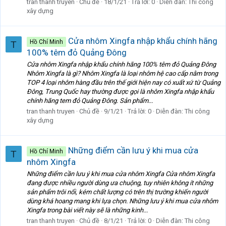
tran thanh truyen
Chủ đề
18/1/21
Trả lời: 0
Diễn đàn:
Thi công
xây dựng
Cửa nhôm Xingfa nhập khẩu chính hãng
Hồ Chí Minh
T
100% têm đỏ Quảng Đông
Cửa nhôm Xingfa nhập khẩu chính hãng 100% têm đỏ Quảng Đông
Nhôm Xingfa là gì? Nhôm Xingfa là loại nhôm hệ cao cấp nằm trong
TOP 4 loại nhôm hàng đầu trên thế giới hiện nay có xuất xứ từ Quảng
Đông, Trung Quốc hay thường được gọi là nhôm Xingfa nhập khẩu
chính hãng tem đỏ Quảng Đông. Sản phẩm...
tran thanh truyen
Chủ đề
9/1/21
Trả lời: 0
Diễn đàn:
Thi công
xây dựng
Những điểm cần lưu ý khi mua cửa
Hồ Chí Minh
T
nhôm Xingfa
Những điểm cần lưu ý khi mua cửa nhôm Xingfa Cửa nhôm Xingfa
đang được nhiều người dùng ưa chuộng, tuy nhiên không ít những
sản phẩm trôi nổi, kém chất lượng có trên thị trường khiến người
dùng khá hoang mang khi lựa chọn. Những lưu ý khi mua cửa nhôm
Xingfa trong bài viết này sẽ là những kinh...
tran thanh truyen
Chủ đề
8/1/21
Trả lời: 0
Diễn đàn:
Thi công