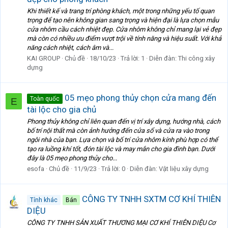
Khi thiết kế và trang trí phòng khách, một trong những yếu tố quan
trọng để tạo nên không gian sang trọng và hiện đại là lựa chọn mẫu
cửa nhôm cầu cách nhiệt đẹp. Cửa nhôm không chỉ mang lại vẻ đẹp
mà còn có nhiều ưu điểm vượt trội về tính năng và hiệu suất. Với khả
năng cách nhiệt, cách âm và...
KAI GROUP
Chủ đề
18/10/23
Trả lời: 1
Diễn đàn:
Thi công xây
dựng
05 mẹo phong thủy chọn cửa mang đến
Toàn quốc
E
tài lộc cho gia chủ
Phong thủy không chỉ liên quan đến vị trí xây dựng, hướng nhà, cách
bố trí nội thất mà còn ảnh hưởng đến cửa sổ và cửa ra vào trong
ngôi nhà của bạn. Lựa chọn và bố trí cửa nhôm kính phù hợp có thể
tạo ra luồng khí tốt, đón tài lộc và may mắn cho gia đình bạn. Dưới
đây là 05 mẹo phong thủy cho...
esofa
Chủ đề
11/9/23
Trả lời: 0
Diễn đàn:
Vật liệu xây dựng
CÔNG TY TNHH SXTM CƠ KHÍ THIÊN
Tỉnh khác
Bán
DIỆU
CÔNG TY TNHH SẢN XUẤT THƯƠNG MẠI CƠ KHÍ THIÊN DIỆU Cơ