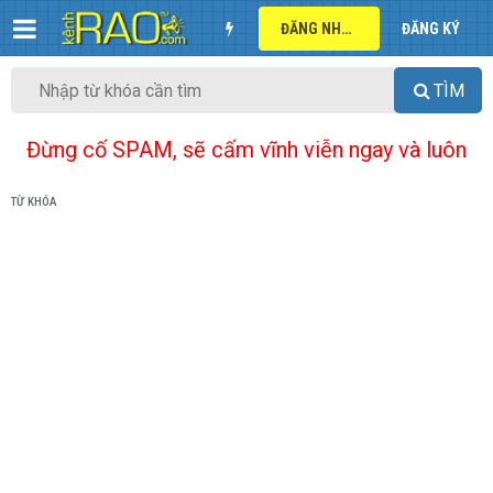
ĐĂNG NHẬP
ĐĂNG KÝ
TÌM
Đừng cố SPAM, sẽ cấm vĩnh viễn ngay và luôn
TỪ KHÓA