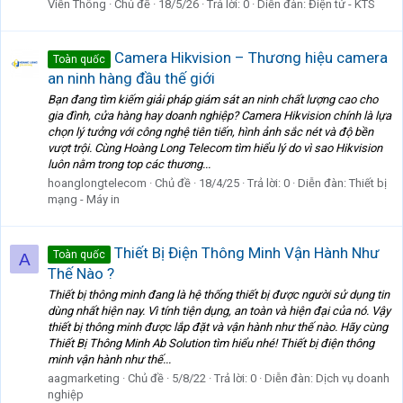
Viễn Thông
Chủ đề
18/5/26
Trả lời: 0
Diễn đàn:
Điện tử - KTS
Camera Hikvision – Thương hiệu camera
Toàn quốc
an ninh hàng đầu thế giới
Bạn đang tìm kiếm giải pháp giám sát an ninh chất lượng cao cho
gia đình, cửa hàng hay doanh nghiệp? Camera Hikvision chính là lựa
chọn lý tưởng với công nghệ tiên tiến, hình ảnh sắc nét và độ bền
vượt trội. Cùng Hoàng Long Telecom tìm hiểu lý do vì sao Hikvision
luôn nằm trong top các thương...
hoanglongtelecom
Chủ đề
18/4/25
Trả lời: 0
Diễn đàn:
Thiết bị
mạng - Máy in
Thiết Bị Điện Thông Minh Vận Hành Như
Toàn quốc
A
Thế Nào ?
Thiết bị thông minh đang là hệ thống thiết bị được người sử dụng tin
dùng nhất hiện nay. Vì tính tiện dụng, an toàn và hiện đại của nó. Vậy
thiết bị thông minh được lắp đặt và vận hành như thế nào. Hãy cùng
Thiết Bị Thông Minh Ab Solution tìm hiểu nhé! Thiết bị điện thông
minh vận hành như thế...
aagmarketing
Chủ đề
5/8/22
Trả lời: 0
Diễn đàn:
Dịch vụ doanh
nghiệp