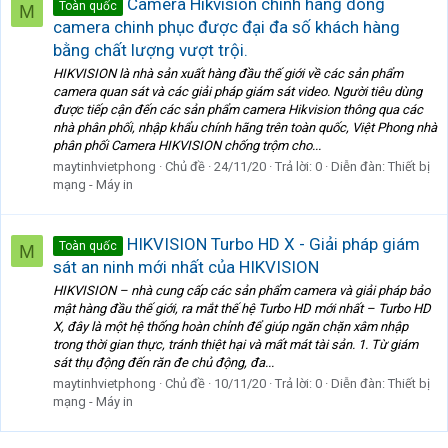
Camera Hikvision chính hãng dòng
Toàn quốc
M
camera chinh phục được đại đa số khách hàng
bằng chất lượng vượt trội.
HIKVISION là nhà sản xuất hàng đầu thế giới về các sản phẩm
camera quan sát và các giải pháp giám sát video. Người tiêu dùng
được tiếp cận đến các sản phẩm camera Hikvision thông qua các
nhà phân phối, nhập khẩu chính hãng trên toàn quốc, Việt Phong nhà
phân phối Camera HIKVISION chống trộm cho...
maytinhvietphong
Chủ đề
24/11/20
Trả lời: 0
Diễn đàn:
Thiết bị
mạng - Máy in
HIKVISION Turbo HD X - Giải pháp giám
Toàn quốc
M
sát an ninh mới nhất của HIKVISION
HIKVISION – nhà cung cấp các sản phẩm camera và giải pháp bảo
mật hàng đầu thế giới, ra mắt thế hệ Turbo HD mới nhất – Turbo HD
X, đây là một hệ thống hoàn chỉnh để giúp ngăn chặn xâm nhập
trong thời gian thực, tránh thiệt hại và mất mát tài sản. 1. Từ giám
sát thụ động đến răn đe chủ động, đa...
maytinhvietphong
Chủ đề
10/11/20
Trả lời: 0
Diễn đàn:
Thiết bị
mạng - Máy in