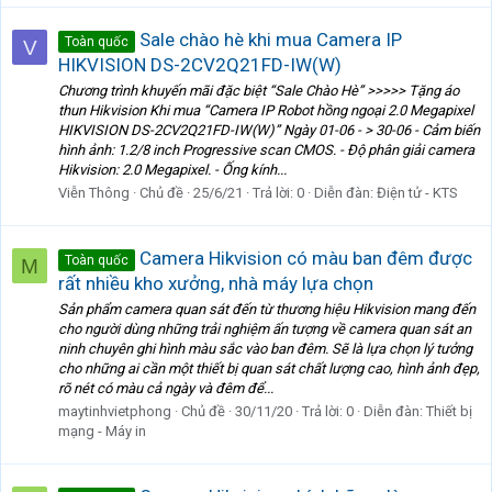
Sale chào hè khi mua Camera IP
Toàn quốc
V
HIKVISION DS-2CV2Q21FD-IW(W)
Chương trình khuyến mãi đặc biệt “Sale Chào Hè” >>>>> Tặng áo
thun Hikvision Khi mua “Camera IP Robot hồng ngoại 2.0 Megapixel
HIKVISION DS-2CV2Q21FD-IW(W)” Ngày 01-06 - > 30-06 - Cảm biến
hình ảnh: 1.2/8 inch Progressive scan CMOS. - Độ phân giải camera
Hikvision: 2.0 Megapixel. - Ống kính...
Viễn Thông
Chủ đề
25/6/21
Trả lời: 0
Diễn đàn:
Điện tử - KTS
Camera Hikvision có màu ban đêm được
Toàn quốc
M
rất nhiều kho xưởng, nhà máy lựa chọn
Sản phẩm camera quan sát đến từ thương hiệu Hikvision mang đến
cho người dùng những trải nghiệm ấn tượng về camera quan sát an
ninh chuyên ghi hình màu sắc vào ban đêm. Sẽ là lựa chọn lý tưởng
cho những ai cần một thiết bị quan sát chất lượng cao, hình ảnh đẹp,
rõ nét có màu cả ngày và đêm để...
maytinhvietphong
Chủ đề
30/11/20
Trả lời: 0
Diễn đàn:
Thiết bị
mạng - Máy in