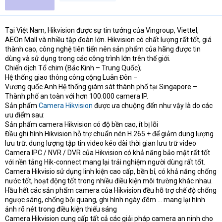
Tại Việt Nam, Hikvision được sự tin tưởng của Vingroup, Viettel,
AEOn Mall và nhiều tập đoàn lớn. Hikvision có chất lượng rất tốt, giá
thành cao, công nghệ tiên tiến nên sản phẩm của hãng được tin
dùng và sử dụng trong các công trình lớn trên thế giới.
Chiến dịch Tổ chim (Bắc Kinh – Trung Quốc);
Hệ thống giao thông công cộng Luân Đôn –
Vương quốc Anh Hệ thống giám sát thành phố tại Singapore –
Thành phố an toàn với hơn 100.000 camera IP.
Sản phẩm
Camera Hikvision
được ưa chuộng đến như vậy là do các
ưu điểm sau:
Sản phẩm camera Hikvision có độ bền cao, ít bị lỗi
Đầu ghi hình Hikvision hỗ trợ chuẩn nén H.265 + để giảm dung lượng
lưu trữ. dung lượng tập tin video kéo dài thời gian lưu trữ video
Camera IPC / NVR / DVR của Hikvision có khả năng bảo mật rất tốt
với nền tảng Hik-connect mang lại trải nghiệm người dùng rất tốt.
Camera Hikvisio sử dụng linh kiện cao cấp, bền bỉ, có khả năng chống
nước tốt, hoạt động tốt trong nhiều điều kiện môi trường khác nhau.
Hầu hết các sản phẩm camera của Hikvision đều hỗ trợ chế độ chống
ngược sáng, chống bội quang, ghi hình ngày đêm … mang lại hình
ảnh rõ nét trong điều kiện thiếu sáng
Camera Hikvision cung cấp tất cả các giải pháp camera an ninh cho