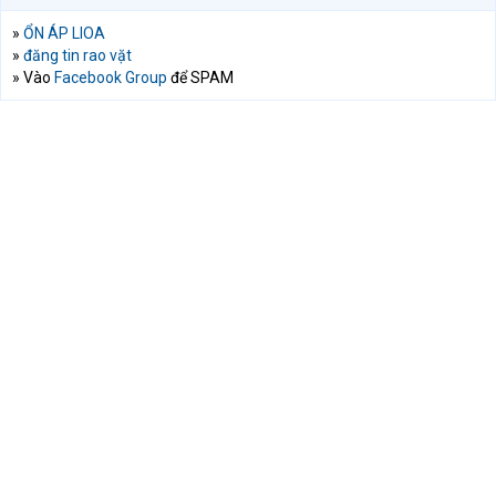
»
ỔN ÁP LIOA
»
đăng tin rao vặt
» Vào
Facebook Group
để SPAM