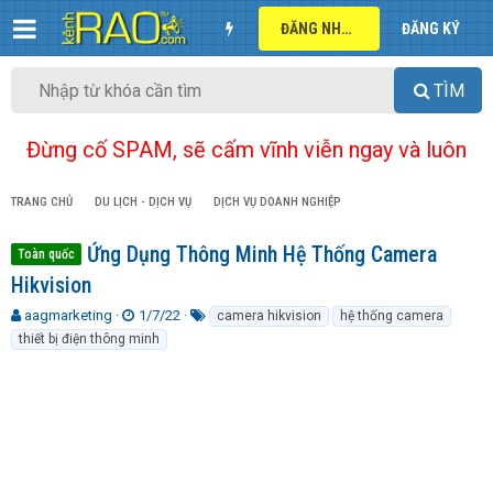
ĐĂNG NHẬP
ĐĂNG KÝ
TÌM
Đừng cố SPAM, sẽ cấm vĩnh viễn ngay và luôn
TRANG CHỦ
DU LỊCH - DỊCH VỤ
DỊCH VỤ DOANH NGHIỆP
Ứng Dụng Thông Minh Hệ Thống Camera
Toàn quốc
Hikvision
T
N
T
aagmarketing
1/7/22
camera hikvision
hệ thống camera
h
g
ừ
thiết bị điện thông minh
r
à
k
e
y
h
a
g
ó
d
ử
a
s
i
t
a
r