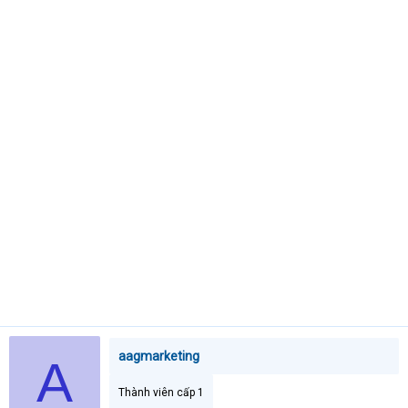
t
e
r
aagmarketing
A
Thành viên cấp 1