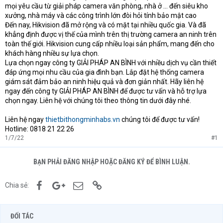
mọi yêu cầu từ giải pháp camera văn phòng, nhà ở … đến siêu kho
xưởng, nhà máy và các công trình lớn đòi hỏi tính bảo mật cao
Đến nay, Hikvision đã mở rộng và có mặt tại nhiều quốc gia. Và đã
khẳng định được vị thế của mình trên thị trường camera an ninh trên
toàn thế giới. Hikvision cung cấp nhiều loại sản phẩm, mang đến cho
khách hàng nhiều sự lựa chọn.
Lựa chọn ngay công ty GIẢI PHÁP AN BÌNH với nhiều dịch vụ cần thiết
đáp ứng mọi nhu cầu của gia đình bạn. Lắp đặt hệ thống camera
giám sát đảm bảo an ninh hiệu quả và đơn giản nhất. Hãy liên hệ
ngay đến công ty GIẢI PHÁP AN BÌNH để được tư vấn và hỗ trợ lựa
chọn ngay. Liên hệ với chúng tôi theo thông tin dưới đây nhé.
Liên hệ ngay
thietbithongminhabs.vn
chúng tôi để được tư vấn!
Hotline: 0818 21 22 26
1/7/22
#1
BẠN PHẢI ĐĂNG NHẬP HOẶC ĐĂNG KÝ ĐỂ BÌNH LUẬN.
Facebook
Google+
Email
Link
Chia sẻ:
ĐỐI TÁC