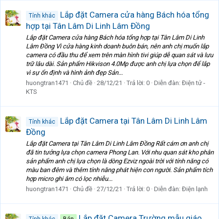
Lắp đặt Camera cửa hàng Bách hóa tổng
Tỉnh khác
hợp tại Tân Lâm Di Linh Lâm Đồng
Lắp đặt Camera cửa hàng Bách hóa tổng hợp tại Tân Lâm Di Linh
Lâm Đồng Vì cửa hàng kinh doanh buôn bán, nên anh chị muốn lắp
camera có đầu thu để xem trên màn hình tivi giúp dễ quan sát và lưu
trữ lâu dài. Sản phẩm Hikvison 4.0Mp được anh chị lựa chọn để lắp
vì sự ổn định và hình ảnh đẹp Sản...
huongtran1471
Chủ đề
28/12/21
Trả lời: 0
Diễn đàn:
Điện tử -
KTS
Lắp đặt Camera tại Tân Lâm Di Linh Lâm
Tỉnh khác
Đồng
Lắp đặt Camera tại Tân Lâm Di Linh Lâm Đồng Rất cám ơn anh chị
đã tin tưởng lựa chọn camera Phong Lan. Với nhu quan sát kho phân
sản phẩm anh chị lựa chọn là dòng Ezviz ngoài trời với tính năng có
màu ban đêm và thêm tính năng phát hiện con người. Sản phẩm tích
hợp micro ghi âm có lọc nhiễu...
huongtran1471
Chủ đề
27/12/21
Trả lời: 0
Diễn đàn:
Điện lạnh
Lắp đặt Camera Trường mẫu giáo
Tỉnh khác
Bán