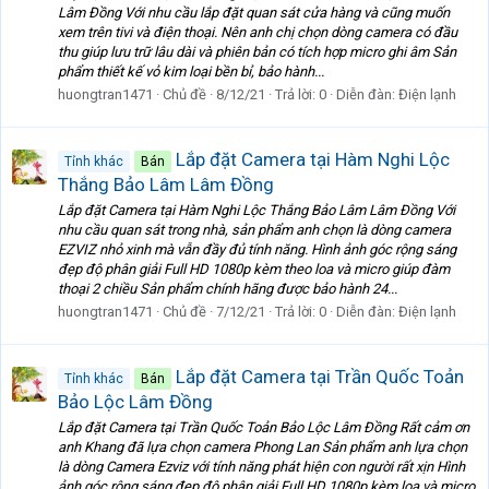
Lâm Đồng Với nhu cầu lắp đặt quan sát cửa hàng và cũng muốn
xem trên tivi và điện thoại. Nên anh chị chọn dòng camera có đầu
thu giúp lưu trữ lâu dài và phiên bản có tích hợp micro ghi âm Sản
phẩm thiết kế vỏ kim loại bền bỉ, bảo hành...
huongtran1471
Chủ đề
8/12/21
Trả lời: 0
Diễn đàn:
Điện lạnh
Lắp đặt Camera tại Hàm Nghi Lộc
Tỉnh khác
Bán
Thắng Bảo Lâm Lâm Đồng
Lắp đặt Camera tại Hàm Nghi Lộc Thắng Bảo Lâm Lâm Đồng Với
nhu cầu quan sát trong nhà, sản phẩm anh chọn là dòng camera
EZVIZ nhỏ xinh mà vẫn đầy đủ tính năng. Hình ảnh góc rộng sáng
đẹp độ phân giải Full HD 1080p kèm theo loa và micro giúp đàm
thoại 2 chiều Sản phẩm chính hãng được bảo hành 24...
huongtran1471
Chủ đề
7/12/21
Trả lời: 0
Diễn đàn:
Điện lạnh
Lắp đặt Camera tại Trần Quốc Toản
Tỉnh khác
Bán
Bảo Lộc Lâm Đồng
Lắp đặt Camera tại Trần Quốc Toản Bảo Lộc Lâm Đồng Rất cảm ơn
anh Khang đã lựa chọn camera Phong Lan Sản phẩm anh lựa chọn
là dòng Camera Ezviz với tính năng phát hiện con người rất xịn Hình
ảnh góc rộng sáng đẹp độ phân giải Full HD 1080p kèm loa và micro