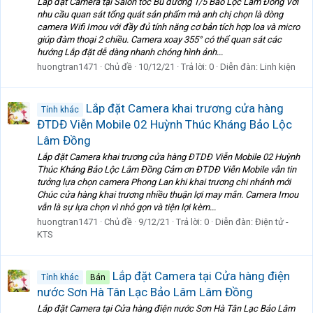
Lắp đặt Camera tại Salon tóc Bu đường 1/5 Bảo Lộc Lâm Đồng Với
nhu cầu quan sát tổng quát sản phẩm mà anh chị chọn là dòng
camera Wifi Imou với đầy đủ tính năng cơ bản tích hợp loa và micro
giúp đàm thoại 2 chiều. Camera xoay 355° có thể quan sát các
hướng Lắp đặt dễ dàng nhanh chóng hình ảnh...
huongtran1471
Chủ đề
10/12/21
Trả lời: 0
Diễn đàn:
Linh kiện
Lắp đặt Camera khai trương cửa hàng
Tỉnh khác
ĐTDĐ Viễn Mobile 02 Huỳnh Thúc Kháng Bảo Lộc
Lâm Đồng
Lắp đặt Camera khai trương cửa hàng ĐTDĐ Viễn Mobile 02 Huỳnh
Thúc Kháng Bảo Lộc Lâm Đồng Cảm ơn ĐTDĐ Viễn Mobile vẫn tin
tưởng lựa chọn camera Phong Lan khi khai trương chi nhánh mới
Chúc cửa hàng khai trương nhiều thuận lợi may mắn. Camera Imou
vẫn là sự lựa chọn vì nhỏ gọn và tiện lợi kèm...
huongtran1471
Chủ đề
9/12/21
Trả lời: 0
Diễn đàn:
Điện tử -
KTS
Lắp đặt Camera tại Cửa hàng điện
Tỉnh khác
Bán
nước Sơn Hà Tân Lạc Bảo Lâm Lâm Đồng
Lắp đặt Camera tại Cửa hàng điện nước Sơn Hà Tân Lạc Bảo Lâm