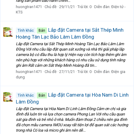
ràng sản phẩm bảo hành chính...
huongtran1471
Chủ đề
29/11/21
Trả lời: 0
Diễn đàn:
Điện tử -
KTS
Lắp đặt Camera tại Sắt Thép Minh
Tỉnh khác
Bán
Hoàng Tân Lạc Bảo Lâm Lâm Đồng
Lắp đặt Camera tại Sắt Thép Minh Hoàng Tân Lạc Bảo Lâm Lâm
Đồng Với nhu cầu lắp đặt quan sát xưởng và nhà thì giải pháp lắp
camera bộ có đầu thu là hợp lý Hiện nay còn tích hợp thêm ghi âm
nên phù hợp với những khách hàng có nhu cầu sử dụng tính năng
ghi âm Rất cảm ơn Sắt thép Minh Hoàng đã tin...
huongtran1471
Chủ đề
27/11/21
Trả lời: 0
Diễn đàn:
Điện gia
dụng
Lắp đặt Camera tại Hòa Nam Di Linh
Tỉnh khác
Bán
Lâm Đồng
Lắp đặt Camera tại Hòa Nam Di Linh Lâm Đồng Cảm ơn chị và gia
đình đã luôn tin và lựa chọn camera Phong Lan Với nhu cầu quan
sát gia đình và trẻ nhỏ ở nhà. Muốn đàm thoại 2 chiều nên gia đình
đã chọn mẫu camera IMOU xoay rất tiện lợi để quan sát các hướng
trong nhà Có loa và micro ghi âm nên dễ...