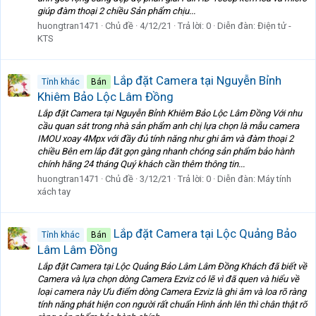
giúp đàm thoại 2 chiều Sản phẩm chịu...
huongtran1471
Chủ đề
4/12/21
Trả lời: 0
Diễn đàn:
Điện tử -
KTS
Lắp đặt Camera tại Nguyễn Bỉnh
Tỉnh khác
Bán
Khiêm Bảo Lộc Lâm Đồng
Lắp đặt Camera tại Nguyễn Bỉnh Khiêm Bảo Lộc Lâm Đồng Với nhu
cầu quan sát trong nhà sản phẩm anh chị lựa chọn là mẫu camera
IMOU xoay 4Mpx với đầy đủ tính năng như ghi âm và đàm thoại 2
chiều Bên em lắp đăt gọn gàng nhanh chóng sản phẩm bảo hành
chính hãng 24 tháng Quý khách cần thêm thông tin...
huongtran1471
Chủ đề
3/12/21
Trả lời: 0
Diễn đàn:
Máy tính
xách tay
Lắp đặt Camera tại Lộc Quảng Bảo
Tỉnh khác
Bán
Lâm Lâm Đồng
Lắp đặt Camera tại Lộc Quảng Bảo Lâm Lâm Đồng Khách đã biết về
Camera và lựa chọn dòng Camera Ezviz có lẽ vì đã quen và hiểu về
loại camera này Ưu điểm dòng Camera Ezviz là ghi âm và loa rõ ràng
tính năng phát hiện con người rất chuẩn Hình ảnh lên thì chân thật rõ