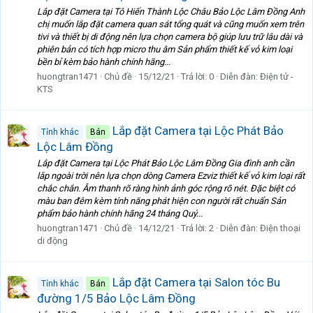
Lắp đặt Camera tại Tô Hiến Thành Lộc Châu Bảo Lộc Lâm Đồng Anh
chị muốn lắp đặt camera quan sát tổng quát và cũng muốn xem trên
tivi và thiết bị di động nên lựa chọn camera bộ giúp lưu trữ lâu dài và
phiên bản có tích hợp micro thu âm Sản phẩm thiết kế vỏ kim loại
bền bỉ kèm bảo hành chính hãng...
huongtran1471
Chủ đề
15/12/21
Trả lời: 0
Diễn đàn:
Điện tử -
KTS
Lắp đặt Camera tại Lộc Phát Bảo
Tỉnh khác
Bán
Lộc Lâm Đồng
Lắp đặt Camera tại Lộc Phát Bảo Lộc Lâm Đồng Gia đình anh cần
lắp ngoài trời nên lựa chọn dòng Camera Ezviz thiết kế vỏ kim loại rất
chắc chắn. Âm thanh rõ ràng hình ảnh góc rộng rõ nét. Đặc biệt có
màu ban đêm kèm tính năng phát hiện con người rất chuẩn Sản
phẩm bảo hành chính hãng 24 tháng Quý...
huongtran1471
Chủ đề
14/12/21
Trả lời: 2
Diễn đàn:
Điện thoại
di động
Lắp đặt Camera tại Salon tóc Bu
Tỉnh khác
Bán
đường 1/5 Bảo Lộc Lâm Đồng