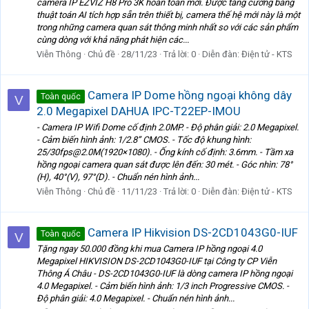
camera IP EZVIZ H8 Pro 3K hoàn toàn mới. Được tăng cường bằng
thuật toán AI tích hợp sẵn trên thiết bị, camera thế hệ mới này là một
trong những camera quan sát thông minh nhất so với các sản phẩm
cùng dòng với khả năng phát hiện các...
Viễn Thông
Chủ đề
28/11/23
Trả lời: 0
Diễn đàn:
Điện tử - KTS
Camera IP Dome hồng ngoại không dây
Toàn quốc
V
2.0 Megapixel DAHUA IPC-T22EP-IMOU
- Camera IP Wifi Dome cố định 2.0MP. - Độ phân giải: 2.0 Megapixel.
- Cảm biến hình ảnh: 1/2.8” CMOS. - Tốc độ khung hình:
25/30fps@2.0M(1920×1080). - Ống kính cố định: 3.6mm. - Tầm xa
hồng ngoại camera quan sát được lên đến: 30 mét. - Góc nhìn: 78°
(H), 40°(V), 97°(D). - Chuẩn nén hình ảnh...
Viễn Thông
Chủ đề
11/11/23
Trả lời: 0
Diễn đàn:
Điện tử - KTS
Camera IP Hikvision DS-2CD1043G0-IUF
Toàn quốc
V
Tặng ngay 50.000 đồng khi mua Camera IP hồng ngoại 4.0
Megapixel HIKVISION DS-2CD1043G0-IUF tại Công ty CP Viễn
Thông Á Châu - DS-2CD1043G0-IUF là dòng camera IP hồng ngoại
4.0 Megapixel. - Cảm biến hình ảnh: 1/3 inch Progressive CMOS. -
Độ phân giải: 4.0 Megapixel. - Chuẩn nén hình ảnh...