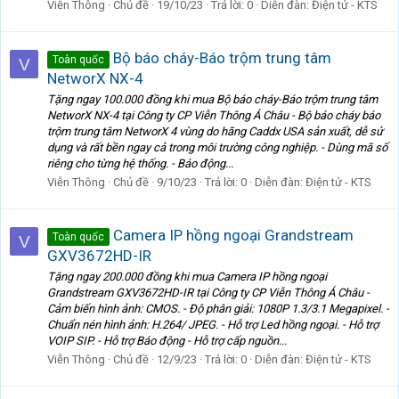
Viễn Thông
Chủ đề
19/10/23
Trả lời: 0
Diễn đàn:
Điện tử - KTS
Bộ báo cháy-Báo trộm trung tâm
Toàn quốc
V
NetworX NX-4
Tặng ngay 100.000 đồng khi mua Bộ báo cháy-Báo trộm trung tâm
NetworX NX-4 tại Công ty CP Viễn Thông Á Châu - Bộ báo cháy báo
trộm trung tâm NetworX 4 vùng do hãng Caddx USA sản xuất, dễ sử
dụng và rất bền ngay cả trong môi trường công nghiệp. - Dùng mã số
riêng cho từng hệ thống. - Báo động...
Viễn Thông
Chủ đề
9/10/23
Trả lời: 0
Diễn đàn:
Điện tử - KTS
Camera IP hồng ngoại Grandstream
Toàn quốc
V
GXV3672HD-IR
Tặng ngay 200.000 đồng khi mua Camera IP hồng ngoại
Grandstream GXV3672HD-IR tại Công ty CP Viễn Thông Á Châu -
Cảm biến hình ảnh: CMOS. - Độ phân giải: 1080P 1.3/3.1 Megapixel. -
Chuẩn nén hình ảnh: H.264/ JPEG. - Hỗ trợ Led hồng ngoại. - Hỗ trợ
VOIP SIP. - Hỗ trợ Báo động - Hỗ trợ cấp nguồn...
Viễn Thông
Chủ đề
12/9/23
Trả lời: 0
Diễn đàn:
Điện tử - KTS