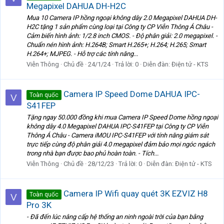
Megapixel DAHUA DH-H2C
Mua 10 Camera IP hồng ngoại không dây 2.0 Megapixel DAHUA DH-
H2C tặng 1 sản phẩm cùng loại tại Công ty CP Viễn Thông Á Châu -
Cảm biến hình ảnh: 1/2.8 inch CMOS. - Độ phân giải: 2.0 megapixel. -
Chuẩn nén hình ảnh: H.264B; Smart H.265+; H.264; H.265; Smart
H.264+; MJPEG. - Hỗ trợ các tính năng...
Viễn Thông
Chủ đề
24/1/24
Trả lời: 0
Diễn đàn:
Điện tử - KTS
Camera IP Speed Dome DAHUA IPC-
Toàn quốc
V
S41FEP
Tặng ngay 50.000 đồng khi mua Camera IP Speed Dome hồng ngoại
không dây 4.0 Megapixel DAHUA IPC-S41FEP tại Công ty CP Viễn
Thông Á Châu - Camera iMOU IPC-S41FEP với tính năng giám sát
trực tiếp cùng độ phân giải 4.0 megapixel đảm bảo mọi ngóc ngách
trong nhà bạn được bao phủ hoàn toàn. - Tích...
Viễn Thông
Chủ đề
28/12/23
Trả lời: 0
Diễn đàn:
Điện tử - KTS
Camera IP Wifi quay quét 3K EZVIZ H8
Toàn quốc
V
Pro 3K
- Đã đến lúc nâng cấp hệ thống an ninh ngoài trời của bạn bằng