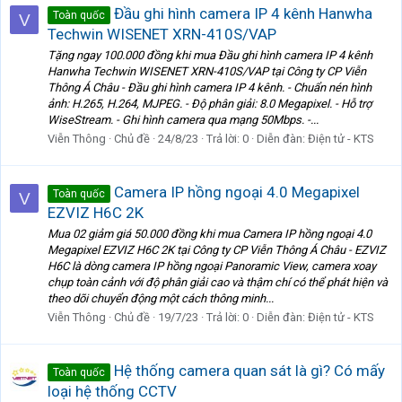
Đầu ghi hình camera IP 4 kênh Hanwha
Toàn quốc
V
Techwin WISENET XRN-410S/VAP
Tặng ngay 100.000 đồng khi mua Đầu ghi hình camera IP 4 kênh
Hanwha Techwin WISENET XRN-410S/VAP tại Công ty CP Viễn
Thông Á Châu - Đầu ghi hình camera IP 4 kênh. - Chuẩn nén hình
ảnh: H.265, H.264, MJPEG. - Độ phân giải: 8.0 Megapixel. - Hỗ trợ
WiseStream. - Ghi hình camera qua mạng 50Mbps. -...
Viễn Thông
Chủ đề
24/8/23
Trả lời: 0
Diễn đàn:
Điện tử - KTS
Camera IP hồng ngoại 4.0 Megapixel
Toàn quốc
V
EZVIZ H6C 2K
Mua 02 giảm giá 50.000 đồng khi mua Camera IP hồng ngoại 4.0
Megapixel EZVIZ H6C 2K tại Công ty CP Viễn Thông Á Châu - EZVIZ
H6C là dòng camera IP hồng ngoại Panoramic View, camera xoay
chụp toàn cảnh với độ phân giải cao và thậm chí có thể phát hiện và
theo dõi chuyển động một cách thông minh...
Viễn Thông
Chủ đề
19/7/23
Trả lời: 0
Diễn đàn:
Điện tử - KTS
Hệ thống camera quan sát là gì? Có mấy
Toàn quốc
loại hệ thống CCTV