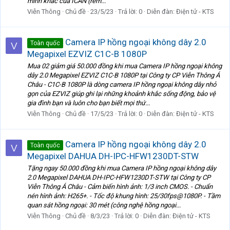
minh khác của ICAN (rèm...
Viễn Thông
Chủ đề
23/5/23
Trả lời: 0
Diễn đàn:
Điện tử - KTS
Camera IP hồng ngoại không dây 2.0
Toàn quốc
V
Megapixel EZVIZ C1C-B 1080P
Mua 02 giảm giá 50.000 đồng khi mua Camera IP hồng ngoại không
dây 2.0 Megapixel EZVIZ C1C-B 1080P tại Công ty CP Viễn Thông Á
Châu - C1C-B 1080P là dòng camera IP hồng ngoại không dây nhỏ
gọn của EZVIZ giúp ghi lại những khoảnh khắc sống động, bảo vệ
gia đình bạn và luôn cho bạn biết mọi thứ...
Viễn Thông
Chủ đề
17/5/23
Trả lời: 0
Diễn đàn:
Điện tử - KTS
Camera IP hồng ngoại không dây 2.0
Toàn quốc
V
Megapixel DAHUA DH-IPC-HFW1230DT-STW
Tặng ngay 50.000 đồng khi mua Camera IP hồng ngoại không dây
2.0 Megapixel DAHUA DH-IPC-HFW1230DT-STW tại Công ty CP
Viễn Thông Á Châu - Cảm biến hình ảnh: 1/3 inch CMOS. - Chuẩn
nén hình ảnh: H265+. - Tốc độ khung hình: 25/30fps@1080P. - Tầm
quan sát hồng ngoại: 30 mét (công nghệ hồng ngoại...
Viễn Thông
Chủ đề
8/3/23
Trả lời: 0
Diễn đàn:
Điện tử - KTS