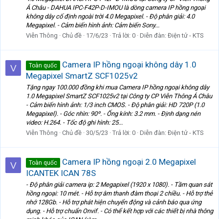
Á Châu - DAHUA IPC-F42P-D-IMOU là dòng camera IP hồng ngoại
không dây cố định ngoài trời 4.0 Megapixel. - Độ phân giải: 4.0
Megapixel. - Cảm biến hình ảnh: Cảm biến Sony...
Viễn Thông
Chủ đề
17/6/23
Trả lời: 0
Diễn đàn:
Điện tử - KTS
Camera IP hồng ngoại không dây 1.0
Toàn quốc
V
Megapixel SmartZ SCF1025v2
Tặng ngay 100.000 đồng khi mua Camera IP hồng ngoại không dây
1.0 Megapixel SmartZ SCF1025v2 tại Công ty CP Viễn Thông Á Châu
- Cảm biến hình ảnh: 1/3 inch CMOS. - Độ phân giải: HD 720P (1.0
Megapixel). - Góc nhìn: 90º. - Ống kính: 3.2 mm. - Định dạng nén
video: H.264. - Tốc độ ghi hình: 25...
Viễn Thông
Chủ đề
30/5/23
Trả lời: 0
Diễn đàn:
Điện tử - KTS
Camera IP hồng ngoại 2.0 Megapixel
Toàn quốc
V
ICANTEK ICAN 78S
- Độ phân giải camera ip: 2 Megapixel (1920 x 1080). - Tầm quan sát
hồng ngoại: 10 mét. - Hỗ trợ âm thanh đàm thoại 2 chiều. - Hỗ trợ thẻ
nhớ 128Gb. - Hỗ trợ phát hiện chuyển động và cảnh báo qua ứng
dụng. - Hỗ trợ chuẩn Onvif. - Có thể kết hợp với các thiết bị nhà thông