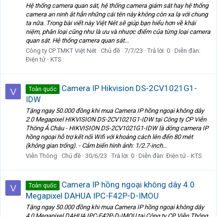
Hệ thống camera quan sát, hệ thống camera giám sát hay hệ thống
camera an ninh ắt hẳn những cái tên này không còn xa lạ với chung
ta nữa. Trong bài viết này Việt Nét sẽ giúp bạn hiểu hơn về khái
niệm, phân loại cũng như là ưu và nhược điểm của từng loại camera
quan sát. Hệ thống camera quan sát...
Công ty CP TMKT Việt Nét
Chủ đề
7/7/23
Trả lời: 0
Diễn đàn:
Điện tử - KTS
Camera IP Hikvision DS-2CV1021G1-
Toàn quốc
V
IDW
Tặng ngay 50.000 đồng khi mua Camera IP hồng ngoại không dây
2.0 Megapixel HIKVISION DS-2CV1021G1-IDW tại Công ty CP Viễn
Thông Á Châu - HIKVISION DS-2CV1021G1-IDW là dòng camera IP
hồng ngoại hỗ trợ kết nối Wifi với khoảng cách lên đến 80 mét
(không gian trống). - Cảm biến hình ảnh: 1/2.7-inch...
Viễn Thông
Chủ đề
30/6/23
Trả lời: 0
Diễn đàn:
Điện tử - KTS
Camera IP hồng ngoại không dây 4.0
Toàn quốc
V
Megapixel DAHUA IPC-F42P-D-IMOU
Tặng ngay 50.000 đồng khi mua Camera IP hồng ngoại không dây
4.0 Megapixel DAHUA IPC-F42P-D-IMOU tại Công ty CP Viễn Thông