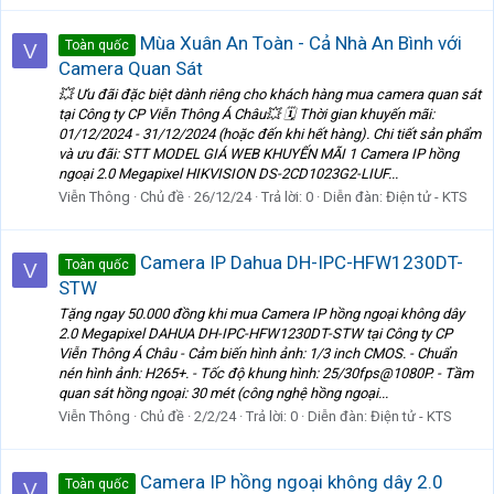
Mùa Xuân An Toàn - Cả Nhà An Bình với
Toàn quốc
V
Camera Quan Sát
💥 Ưu đãi đặc biệt dành riêng cho khách hàng mua camera quan sát
tại Công ty CP Viễn Thông Á Châu💥 🗓 Thời gian khuyến mãi:
01/12/2024 - 31/12/2024 (hoặc đến khi hết hàng). Chi tiết sản phẩm
và ưu đãi: STT MODEL GIÁ WEB KHUYẾN MÃI 1 Camera IP hồng
ngoại 2.0 Megapixel HIKVISION DS-2CD1023G2-LIUF...
Viễn Thông
Chủ đề
26/12/24
Trả lời: 0
Diễn đàn:
Điện tử - KTS
Camera IP Dahua DH-IPC-HFW1230DT-
Toàn quốc
V
STW
Tặng ngay 50.000 đồng khi mua Camera IP hồng ngoại không dây
2.0 Megapixel DAHUA DH-IPC-HFW1230DT-STW tại Công ty CP
Viễn Thông Á Châu - Cảm biến hình ảnh: 1/3 inch CMOS. - Chuẩn
nén hình ảnh: H265+. - Tốc độ khung hình: 25/30fps@1080P. - Tầm
quan sát hồng ngoại: 30 mét (công nghệ hồng ngoại...
Viễn Thông
Chủ đề
2/2/24
Trả lời: 0
Diễn đàn:
Điện tử - KTS
Camera IP hồng ngoại không dây 2.0
Toàn quốc
V