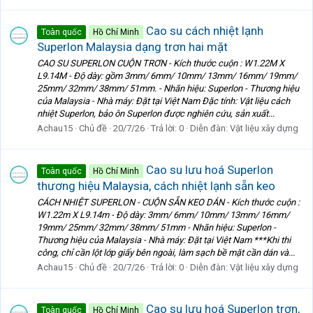
Cao su cách nhiệt lạnh
Toàn quốc
Hồ Chí Minh
Superlon Malaysia dạng trơn hai mặt
CAO SU SUPERLON CUỘN TRƠN - Kích thước cuộn : W1.22M X
L9.14M - Độ dày: gồm 3mm/ 6mm/ 10mm/ 13mm/ 16mm/ 19mm/
25mm/ 32mm/ 38mm/ 51mm. - Nhãn hiệu: Superlon - Thương hiệu
của Malaysia - Nhà máy: Đặt tại Việt Nam Đặc tính: Vật liệu cách
nhiệt Superlon, bảo ôn Superlon được nghiên cứu, sản xuất...
Achau15
Chủ đề
20/7/26
Trả lời: 0
Diễn đàn:
Vật liệu xây dựng
Cao su lưu hoá Superlon
Toàn quốc
Hồ Chí Minh
thương hiệu Malaysia, cách nhiệt lạnh sẵn keo
CÁCH NHIỆT SUPERLON - CUỘN SẴN KEO DÁN - Kích thước cuộn :
W1.22m X L9.14m - Độ dày: 3mm/ 6mm/ 10mm/ 13mm/ 16mm/
19mm/ 25mm/ 32mm/ 38mm/ 51mm - Nhãn hiệu: Superlon -
Thương hiệu của Malaysia - Nhà máy: Đặt tại Việt Nam ***Khi thi
công, chỉ cần lột lớp giấy bên ngoài, làm sạch bề mặt cần dán và...
Achau15
Chủ đề
20/7/26
Trả lời: 0
Diễn đàn:
Vật liệu xây dựng
Cao su lưu hoá Superlon trơn,
Toàn quốc
Hồ Chí Minh