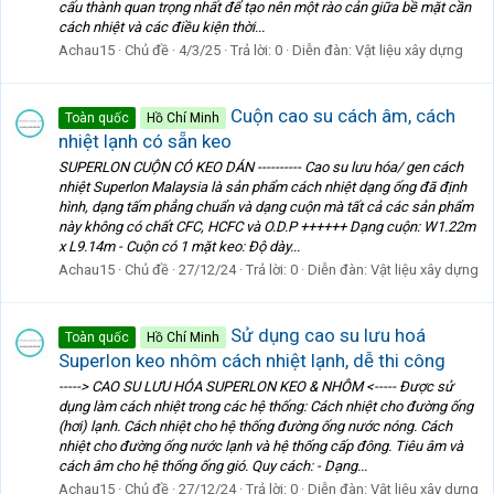
cấu thành quan trọng nhất để tạo nên một rào cản giữa bề mặt cần
cách nhiệt và các điều kiện thời...
Achau15
Chủ đề
4/3/25
Trả lời: 0
Diễn đàn:
Vật liệu xây dựng
Cuộn cao su cách âm, cách
Toàn quốc
Hồ Chí Minh
nhiệt lạnh có sẵn keo
SUPERLON CUỘN CÓ KEO DÁN ---------- Cao su lưu hóa/ gen cách
nhiệt Superlon Malaysia là sản phẩm cách nhiệt dạng ống đã định
hình, dạng tấm phẳng chuẩn và dạng cuộn mà tất cả các sản phẩm
này không có chất CFC, HCFC và O.D.P ++++++ Dạng cuộn: W1.22m
x L9.14m - Cuộn có 1 mặt keo: Độ dày...
Achau15
Chủ đề
27/12/24
Trả lời: 0
Diễn đàn:
Vật liệu xây dựng
Sử dụng cao su lưu hoá
Toàn quốc
Hồ Chí Minh
Superlon keo nhôm cách nhiệt lạnh, dễ thi công
-----> CAO SU LƯU HÓA SUPERLON KEO & NHÔM <----- Được sử
dụng làm cách nhiệt trong các hệ thống: Cách nhiệt cho đường ống
(hơi) lạnh. Cách nhiệt cho hệ thống đường ống nước nóng. Cách
nhiệt cho đường ống nước lạnh và hệ thống cấp đông. Tiêu âm và
cách âm cho hệ thống ống gió. Quy cách: - Dạng...
Achau15
Chủ đề
27/12/24
Trả lời: 0
Diễn đàn:
Vật liệu xây dựng