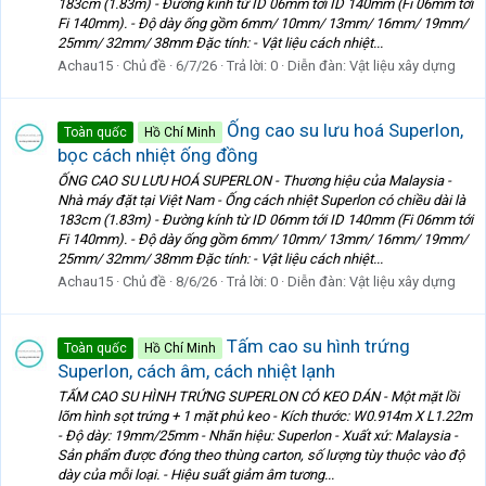
183cm (1.83m) - Đường kính từ ID 06mm tới ID 140mm (Fi 06mm tới
Fi 140mm). - Độ dày ống gồm 6mm/ 10mm/ 13mm/ 16mm/ 19mm/
25mm/ 32mm/ 38mm Đặc tính: - Vật liệu cách nhiệt...
Achau15
Chủ đề
6/7/26
Trả lời: 0
Diễn đàn:
Vật liệu xây dựng
Ống cao su lưu hoá Superlon,
Toàn quốc
Hồ Chí Minh
bọc cách nhiệt ống đồng
ỐNG CAO SU LƯU HOÁ SUPERLON - Thương hiệu của Malaysia -
Nhà máy đặt tại Việt Nam - Ống cách nhiệt Superlon có chiều dài là
183cm (1.83m) - Đường kính từ ID 06mm tới ID 140mm (Fi 06mm tới
Fi 140mm). - Độ dày ống gồm 6mm/ 10mm/ 13mm/ 16mm/ 19mm/
25mm/ 32mm/ 38mm Đặc tính: - Vật liệu cách nhiệt...
Achau15
Chủ đề
8/6/26
Trả lời: 0
Diễn đàn:
Vật liệu xây dựng
Tấm cao su hình trứng
Toàn quốc
Hồ Chí Minh
Superlon, cách âm, cách nhiệt lạnh
TẤM CAO SU HÌNH TRỨNG SUPERLON CÓ KEO DÁN - Một mặt lồi
lõm hình sọt trứng + 1 mặt phủ keo - Kích thước: W0.914m X L1.22m
- Độ dày: 19mm/25mm - Nhãn hiệu: Superlon - Xuất xứ: Malaysia -
Sản phẩm được đóng theo thùng carton, số lượng tùy thuộc vào độ
dày của mỗi loại. - Hiệu suất giảm âm tương...