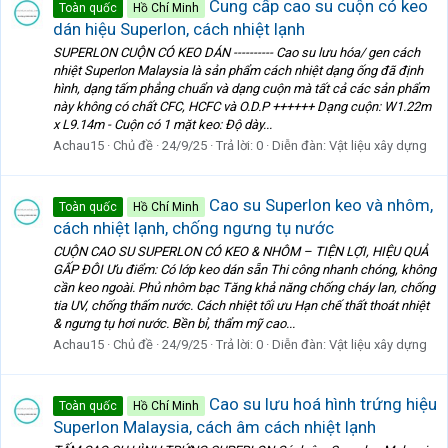
Cung cấp cao su cuộn có keo
Toàn quốc
Hồ Chí Minh
dán hiệu Superlon, cách nhiệt lạnh
SUPERLON CUỘN CÓ KEO DÁN ---------- Cao su lưu hóa/ gen cách
nhiệt Superlon Malaysia là sản phẩm cách nhiệt dạng ống đã định
hình, dạng tấm phẳng chuẩn và dạng cuộn mà tất cả các sản phẩm
này không có chất CFC, HCFC và O.D.P ++++++ Dạng cuộn: W1.22m
x L9.14m - Cuộn có 1 mặt keo: Độ dày...
Achau15
Chủ đề
24/9/25
Trả lời: 0
Diễn đàn:
Vật liệu xây dựng
Cao su Superlon keo và nhôm,
Toàn quốc
Hồ Chí Minh
cách nhiệt lạnh, chống ngưng tụ nước
CUỘN CAO SU SUPERLON CÓ KEO & NHÔM – TIỆN LỢI, HIỆU QUẢ
GẤP ĐÔI Ưu điểm: Có lớp keo dán sẵn Thi công nhanh chóng, không
cần keo ngoài. Phủ nhôm bạc Tăng khả năng chống cháy lan, chống
tia UV, chống thấm nước. Cách nhiệt tối ưu Hạn chế thất thoát nhiệt
& ngưng tụ hơi nước. Bền bỉ, thẩm mỹ cao...
Achau15
Chủ đề
24/9/25
Trả lời: 0
Diễn đàn:
Vật liệu xây dựng
Cao su lưu hoá hình trứng hiệu
Toàn quốc
Hồ Chí Minh
Superlon Malaysia, cách âm cách nhiệt lạnh