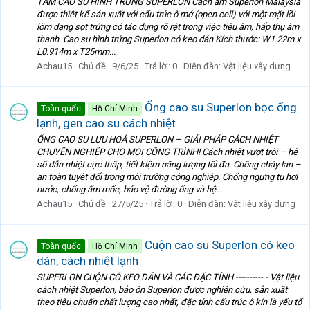
TẤM CAO SU HÌNH TRỨNG SUPERLON Cách âm Superlon Malaysia
được thiết kế sản xuất với cấu trúc ô mở (open cell) với một mặt lồi
lõm dạng sọt trứng có tác dụng rõ rệt trong việc tiêu âm, hấp thụ âm
thanh. Cao su hình trứng Superlon có keo dán Kích thước: W1.22m x
L0.914m x T25mm...
Achau15
Chủ đề
9/6/25
Trả lời: 0
Diễn đàn:
Vật liệu xây dựng
Ống cao su Superlon bọc ống
Toàn quốc
Hồ Chí Minh
lạnh, gen cao su cách nhiệt
ỐNG CAO SU LƯU HOÁ SUPERLON – GIẢI PHÁP CÁCH NHIỆT
CHUYÊN NGHIỆP CHO MỌI CÔNG TRÌNH! Cách nhiệt vượt trội – hệ
số dẫn nhiệt cực thấp, tiết kiệm năng lượng tối đa. Chống cháy lan –
an toàn tuyệt đối trong môi trường công nghiệp. Chống ngưng tụ hơi
nước, chống ẩm mốc, bảo vệ đường ống và hệ...
Achau15
Chủ đề
27/5/25
Trả lời: 0
Diễn đàn:
Vật liệu xây dựng
Cuộn cao su Superlon có keo
Toàn quốc
Hồ Chí Minh
dán, cách nhiệt lạnh
SUPERLON CUỘN CÓ KEO DÁN VÀ CÁC ĐẶC TÍNH ---------- - Vật liệu
cách nhiệt Superlon, bảo ôn Superlon được nghiên cứu, sản xuất
theo tiêu chuẩn chất lượng cao nhất, đặc tính cấu trúc ô kín là yếu tố