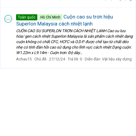
Cuộn cao su trơn hiệu
Toàn quốc
Hồ Chí Minh
Superlon Malaysia cách nhiệt lạnh
CUỘN CAO SU SUPERLON TRƠN CÁCH NHIỆT LẠNH Cao su lưu
hóa/ gen cách nhiệt Superlon Malaysia là sản phẩm cách nhiệt dạng
cuộn không có chất CFC, HCFC và O.D.P. được chế tạo từ chất dẻo
nhẹ có tính đàn hồi cao sử dụng cho lĩnh vực cách nhiệt Dạng cuộn:
W1.22m x L9.14m - Cuộn trơn: Độ dày...
Achau15
Chủ đề
27/12/24
Trả lời: 0
Diễn đàn:
Vật liệu xây dựng