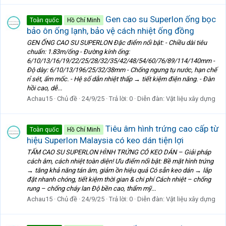
Gen cao su Superlon ống bọc
Toàn quốc
Hồ Chí Minh
bảo ôn ống lạnh, bảo vệ cách nhiệt ống đồng
GEN ỐNG CAO SU SUPERLON Đặc điểm nổi bật: - Chiều dài tiêu
chuẩn: 1.83m/ống - Đường kính ống:
6/10/13/16/19/22/25/28/32/35/42/48/54/60/76/89/114/140mm -
Độ dày: 6/10/13/196/25/32/38mm - Chống ngưng tụ nước, hạn chế
rỉ sét, ẩm mốc. - Hệ số dẫn nhiệt thấp → tiết kiệm điện năng. - Đàn
hồi cao, dễ...
Achau15
Chủ đề
24/9/25
Trả lời: 0
Diễn đàn:
Vật liệu xây dựng
Tiêu âm hình trứng cao cấp từ
Toàn quốc
Hồ Chí Minh
hiệu Superlon Malaysia có keo dán tiện lợi
TẤM CAO SU SUPERLON HÌNH TRỨNG CÓ KEO DÁN – Giải pháp
cách âm, cách nhiệt toàn diện! Ưu điểm nổi bật: Bề mặt hình trứng
→ tăng khả năng tán âm, giảm ồn hiệu quả Có sẵn keo dán → lắp
đặt nhanh chóng, tiết kiệm thời gian & chi phí Cách nhiệt – chống
rung – chống cháy lan Độ bền cao, thẩm mỹ...
Achau15
Chủ đề
24/9/25
Trả lời: 0
Diễn đàn:
Vật liệu xây dựng