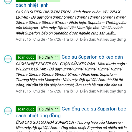
cách nhiệt lạnh
CAO SU SUPERLON CUỘN TRƠN - Kích thước cuộn : W1.22M X
L9.14M - Độ dày: gồm 3mm/ 6mm/ 10mm/ 13mm/ 16mm/ 19mm/
25mm/ 32mm/ 38mm/ 51mm. - Nhãn hiệu: Superlon - Thương hiệu
của Malaysia - Nhà máy: Đặt tại Việt Nam Đặc tính: Vật liệu cách
nhiệt Superlon, bảo ôn Superlon được nghiên cứu, sản xuất...
Achau15
Chủ đề
15/7/26
Trả lời: 0
Diễn đàn:
Vật liệu xây dựng
Cao su Superlon có keo dán
Toàn quốc
Hồ Chí Minh
CÁCH NHIỆT SUPERLON - CUỘN SẴN KEO DÁN - Kích thước cuộn :
W1.22m X L9.14m - Độ dày: 3mm/ 6mm/ 10mm/ 13mm/ 16mm/
19mm/ 25mm/ 32mm/ 38mm/ 51mm - Nhãn hiệu: Superlon -
Thương hiệu của Malaysia - Nhà máy: Đặt tại Việt Nam ***Khi thi
công, chỉ cần lột lớp giấy bên ngoài, làm sạch bề mặt cần dán và...
Achau15
Chủ đề
15/7/26
Trả lời: 0
Diễn đàn:
Vật liệu xây dựng
Gen ống cao su Superlon bọc
Toàn quốc
Hồ Chí Minh
cách nhiệt ống đồng
ỐNG CAO SU LƯU HOÁ SUPERLON - Thương hiệu của Malaysia -
Nhà máy đặt tại Việt Nam - Ống cách nhiệt Superlon có chiều dài là