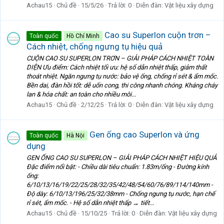
Achau15
Chủ đề
15/5/26
Trả lời: 0
Diễn đàn:
Vật liệu xây dựng
Cao su Superlon cuộn trơn –
Toàn quốc
Hồ Chí Minh
Cách nhiệt, chống ngưng tụ hiệu quả
CUỘN CAO SU SUPERLON TRƠN – GIẢI PHÁP CÁCH NHIỆT TOÀN
DIỆN Ưu điểm: Cách nhiệt tối ưu: hệ số dẫn nhiệt thấp, giảm thất
thoát nhiệt. Ngăn ngưng tụ nước: bảo vệ ống, chống rỉ sét & ẩm mốc.
Bền dai, đàn hồi tốt: dễ uốn cong, thi công nhanh chóng. Kháng cháy
lan & hóa chất: an toàn cho nhiều môi...
Achau15
Chủ đề
2/12/25
Trả lời: 0
Diễn đàn:
Vật liệu xây dựng
Gen ống cao Superlon và ứng
Toàn quốc
Hà Nội
dụng
GEN ỐNG CAO SU SUPERLON – GIẢI PHÁP CÁCH NHIỆT HIỆU QUẢ
Đặc điểm nổi bật: - Chiều dài tiêu chuẩn: 1.83m/ống - Đường kính
ống:
6/10/13/16/19/22/25/28/32/35/42/48/54/60/76/89/114/140mm -
Độ dày: 6/10/13/196/25/32/38mm - Chống ngưng tụ nước, hạn chế
rỉ sét, ẩm mốc. - Hệ số dẫn nhiệt thấp → tiết...
Achau15
Chủ đề
15/10/25
Trả lời: 0
Diễn đàn:
Vật liệu xây dựng