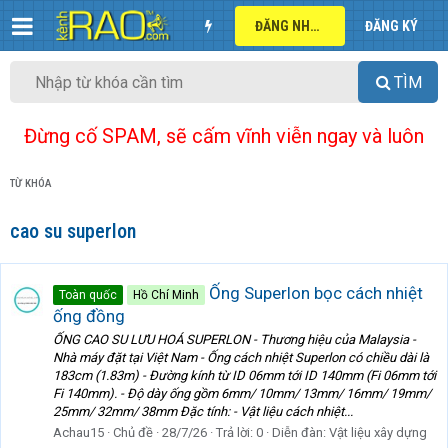
ĐĂNG NHẬP
ĐĂNG KÝ
TÌM
Đừng cố SPAM, sẽ cấm vĩnh viễn ngay và luôn
TỪ KHÓA
cao su superlon
Ống Superlon bọc cách nhiệt
Toàn quốc
Hồ Chí Minh
ống đồng
ỐNG CAO SU LƯU HOÁ SUPERLON - Thương hiệu của Malaysia -
Nhà máy đặt tại Việt Nam - Ống cách nhiệt Superlon có chiều dài là
183cm (1.83m) - Đường kính từ ID 06mm tới ID 140mm (Fi 06mm tới
Fi 140mm). - Độ dày ống gồm 6mm/ 10mm/ 13mm/ 16mm/ 19mm/
25mm/ 32mm/ 38mm Đặc tính: - Vật liệu cách nhiệt...
Achau15
Chủ đề
28/7/26
Trả lời: 0
Diễn đàn:
Vật liệu xây dựng