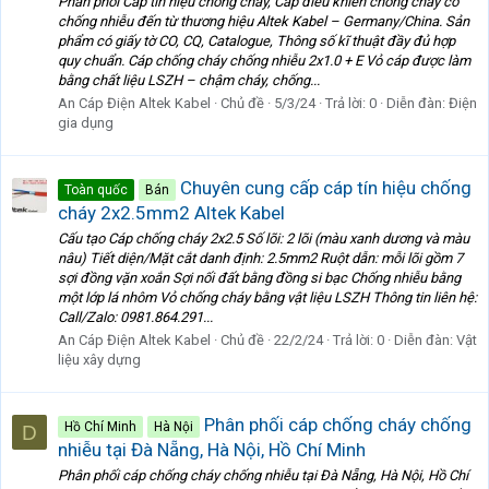
Phân phối Cáp tín hiệu chống cháy, Cáp điều khiển chống cháy có
chống nhiễu đến từ thương hiệu Altek Kabel – Germany/China. Sản
phẩm có giấy tờ CO, CQ, Catalogue, Thông số kĩ thuật đầy đủ hợp
quy chuẩn. Cáp chống cháy chống nhiễu 2x1.0 + E Vỏ cáp được làm
bằng chất liệu LSZH – chậm cháy, chống...
An Cáp Điện Altek Kabel
Chủ đề
5/3/24
Trả lời: 0
Diễn đàn:
Điện
gia dụng
Chuyên cung cấp cáp tín hiệu chống
Toàn quốc
Bán
cháy 2x2.5mm2 Altek Kabel
Cấu tạo Cáp chống cháy 2x2.5 Số lõi: 2 lõi (màu xanh dương và màu
nâu) Tiết diện/Mặt cắt danh định: 2.5mm2 Ruột dẫn: mỗi lõi gồm 7
sợi đồng vặn xoắn Sợi nối đất bằng đồng si bạc Chống nhiễu bằng
một lớp lá nhôm Vỏ chống cháy bằng vật liệu LSZH Thông tin liên hệ:
Call/Zalo: 0981.864.291...
An Cáp Điện Altek Kabel
Chủ đề
22/2/24
Trả lời: 0
Diễn đàn:
Vật
liệu xây dựng
Phân phối cáp chống cháy chống
Hồ Chí Minh
Hà Nội
D
nhiễu tại Đà Nẵng, Hà Nội, Hồ Chí Minh
Phân phối cáp chống cháy chống nhiễu tại Đà Nẵng, Hà Nội, Hồ Chí