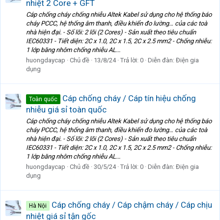
nhiệt 2 Core + GFT
Cáp chống cháy chống nhiễu Altek Kabel sử dụng cho hệ thống báo
cháy PCCC, hệ thống âm thanh, điều khiển đo lường… của các toà
nhà hiện đại. - Số lõi: 2 lõi (2 Cores) - Sản xuất theo tiêu chuẩn
IEC60331 - Tiết diện: 2C x 1.0, 2C x 1.5, 2C x 2.5 mm2 - Chống nhiễu:
1 lớp băng nhôm chống nhiễu AL...
huongdaycap
Chủ đề
13/8/24
Trả lời: 0
Diễn đàn:
Điện gia
dụng
Cáp chống cháy / Cáp tín hiệu chống
Toàn quốc
nhiễu giá sỉ toàn quốc
Cáp chống cháy chống nhiễu Altek Kabel sử dụng cho hệ thống báo
cháy PCCC, hệ thống âm thanh, điều khiển đo lường… của các toà
nhà hiện đại. - Số lõi: 2 lõi (2 Cores) - Sản xuất theo tiêu chuẩn
IEC60331 - Tiết diện: 2C x 1.0, 2C x 1.5, 2C x 2.5 mm2 - Chống nhiễu:
1 lớp băng nhôm chống nhiễu AL...
huongdaycap
Chủ đề
30/5/24
Trả lời: 0
Diễn đàn:
Điện gia
dụng
Cáp chống cháy / Cáp chậm cháy / Cáp chịu
Hà Nội
nhiệt giá sỉ tận gốc