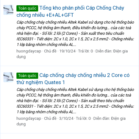
Tổng kho phân phối Cáp Chống Cháy
Toàn quốc
chống nhiễu +E+AL+GFT
Cáp chống cháy chống nhiễu Altek Kabel sử dụng cho hệ thống báo
cháy PCCC, hệ thống âm thanh, điều khiển đo lường… của các toà
nhà hiện đại. - Số lõi: 2 lõi (2 Cores) - Sản xuất theo tiêu chuẩn
IEC60331 - Tiết diện: 2C x 1.0, 2C x 1.5, 2C x 2.5 mm2 - Chống nhiễu:
1 lớp băng nhôm chống nhiễu AL...
huongdaycap
Chủ đề
19/10/24
Trả lời: 0
Diễn đàn:
Điện gia
dụng
Cáp chống cháy chống nhiễu 2 Core có
Toàn quốc
thử nghiệm Quates 1
Cáp chống cháy chống nhiễu Altek Kabel sử dụng cho hệ thống báo
cháy PCCC, hệ thống âm thanh, điều khiển đo lường… của các toà
nhà hiện đại. - Số lõi: 2 lõi (2 Cores) - Sản xuất theo tiêu chuẩn
IEC60331 - Tiết diện: 2C x 1.0, 2C x 1.5, 2C x 2.5 mm2 - Chống nhiễu:
1 lớp băng nhôm chống nhiễu AL...
huongdaycap
Chủ đề
3/10/24
Trả lời: 0
Diễn đàn:
Điện gia
dụng