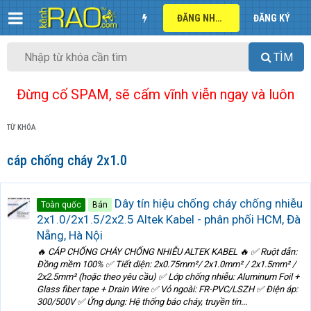
ĐĂNG NHẬP
ĐĂNG KÝ
TÌM
Đừng cố SPAM, sẽ cấm vĩnh viễn ngay và luôn
TỪ KHÓA
cáp chống cháy 2x1.0
Dây tín hiệu chống cháy chống nhiễu
Toàn quốc
Bán
2x1.0/2x1.5/2x2.5 Altek Kabel - phân phối HCM, Đà
Nẵng, Hà Nội
🔥 CÁP CHỐNG CHÁY CHỐNG NHIỄU ALTEK KABEL 🔥 ✅ Ruột dẫn:
Đồng mềm 100% ✅ Tiết diện: 2x0.75mm²/ 2x1.0mm² / 2x1.5mm² /
2x2.5mm² (hoặc theo yêu cầu) ✅ Lớp chống nhiễu: Aluminum Foil +
Glass fiber tape + Drain Wire ✅ Vỏ ngoài: FR-PVC/LSZH ✅ Điện áp:
300/500V ✅ Ứng dụng: Hệ thống báo cháy, truyền tín...