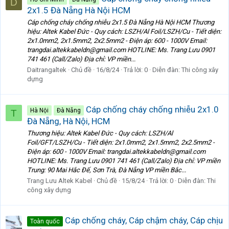
D
2x1.5 Đà Nẵng Hà Nội HCM
Cáp chống cháy chống nhiễu 2x1.5 Đà Nẵng Hà Nội HCM Thương
hiệu: Altek Kabel Đức - Quy cách: LSZH/Al Foil/LSZH/Cu - Tiết diện:
2x1.0mm2, 2x1.5mm2, 2x2.5mm2 - Điện áp: 600 - 1000V Email:
trangdai.altekkabeldn@gmail.com HOTLINE: Ms. Trang Lưu 0901
741 461 (Call/Zalo) Địa chỉ: VP miền...
Daitrangaltek
Chủ đề
16/8/24
Trả lời: 0
Diễn đàn:
Thi công xây
dựng
Cáp chống cháy chống nhiễu 2x1.0
Hà Nội
Đà Nẵng
T
Đà Nẵng, Hà Nội, HCM
Thương hiệu: Altek Kabel Đức - Quy cách: LSZH/Al
Foil/GFT/LSZH/Cu - Tiết diện: 2x1.0mm2, 2x1.5mm2, 2x2.5mm2 -
Điện áp: 600 - 1000V Email: trangdai.altekkabeldn@gmail.com
HOTLINE: Ms. Trang Lưu 0901 741 461 (Call/Zalo) Địa chỉ: VP miền
Trung: 90 Mai Hắc Đế, Sơn Trà, Đà Nẵng VP miền Bắc...
Trang Lưu Altek Kabel
Chủ đề
15/8/24
Trả lời: 0
Diễn đàn:
Thi
công xây dựng
Cáp chống cháy, Cáp chậm cháy, Cáp chịu
Toàn quốc