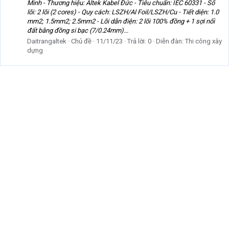
Minh - Thương hiệu: Altek Kabel Đức - Tiêu chuẩn: IEC 60331 - Số
lõi: 2 lõi (2 cores) - Quy cách: LSZH/Al Foil/LSZH/Cu - Tiết diện: 1.0
mm2; 1.5mm2; 2.5mm2 - Lõi dẫn điện: 2 lõi 100% đồng + 1 sợi nối
đất bằng đồng si bạc (7/0.24mm)...
Daitrangaltek
Chủ đề
11/11/23
Trả lời: 0
Diễn đàn:
Thi công xây
dựng