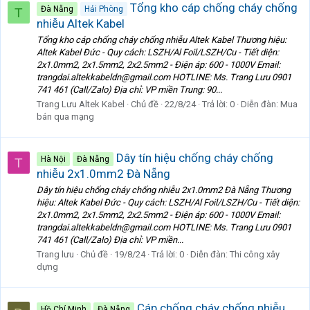
Tổng kho cáp chống cháy chống
Đà Nẵng
Hải Phòng
T
nhiễu Altek Kabel
Tổng kho cáp chống cháy chống nhiễu Altek Kabel Thương hiệu:
Altek Kabel Đức - Quy cách: LSZH/Al Foil/LSZH/Cu - Tiết diện:
2x1.0mm2, 2x1.5mm2, 2x2.5mm2 - Điện áp: 600 - 1000V Email:
trangdai.altekkabeldn@gmail.com HOTLINE: Ms. Trang Lưu 0901
741 461 (Call/Zalo) Địa chỉ: VP miền Trung: 90...
Trang Lưu Altek Kabel
Chủ đề
22/8/24
Trả lời: 0
Diễn đàn:
Mua
bán qua mạng
Dây tín hiệu chống cháy chống
Hà Nội
Đà Nẵng
T
nhiễu 2x1.0mm2 Đà Nẵng
Dây tín hiệu chống cháy chống nhiễu 2x1.0mm2 Đà Nẵng Thương
hiệu: Altek Kabel Đức - Quy cách: LSZH/Al Foil/LSZH/Cu - Tiết diện:
2x1.0mm2, 2x1.5mm2, 2x2.5mm2 - Điện áp: 600 - 1000V Email:
trangdai.altekkabeldn@gmail.com HOTLINE: Ms. Trang Lưu 0901
741 461 (Call/Zalo) Địa chỉ: VP miền...
Trang lưu
Chủ đề
19/8/24
Trả lời: 0
Diễn đàn:
Thi công xây
dựng
Cáp chống cháy chống nhiễu
Hồ Chí Minh
Đà Nẵng