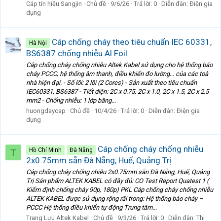
Cáp tín hiệu Sangjin
Chủ đề
9/6/26
Trả lời: 0
Diễn đàn:
Điện gia
dụng
Cáp chống cháy theo tiêu chuẩn IEC 60331,
Hà Nội
BS6387 chống nhiễu Al Foil
Cáp chống cháy chống nhiễu Altek Kabel sử dụng cho hệ thống báo
cháy PCCC, hệ thống âm thanh, điều khiển đo lường… của các toà
nhà hiện đại. - Số lõi: 2 lõi (2 Cores) - Sản xuất theo tiêu chuẩn
IEC60331, BS6387 - Tiết diện: 2C x 0.75, 2C x 1.0, 2C x 1.5, 2C x 2.5
mm2 - Chống nhiễu: 1 lớp băng...
huongdaycap
Chủ đề
10/4/26
Trả lời: 0
Diễn đàn:
Điện gia
dụng
Cáp chống cháy chống nhiễu
Hồ Chí Minh
Đà Nẵng
T
2x0.75mm sẵn Đà Nẵng, Huế, Quảng Trị
Cáp chống cháy chống nhiễu 2x0.75mm sẵn Đà Nẵng, Huế, Quảng
Trị Sản phẩm ALTEK KABEL có đầy đủ: CO Test Report Quatest 1 (
Kiểm định chống cháy 90p, 180p) PKL Cáp chống cháy chống nhiễu
ALTEK KABEL được sử dụng rộng rãi trong: Hệ thống báo cháy –
PCCC Hệ thống điều khiển tự động Trung tâm...
Trang Lưu Altek Kabel
Chủ đề
9/3/26
Trả lời: 0
Diễn đàn:
Thi