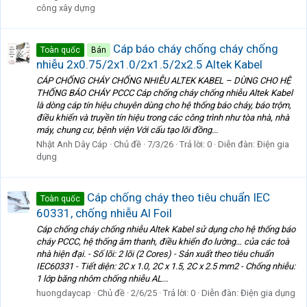
công xây dựng
Cáp báo cháy chống cháy chống
Toàn quốc
Bán
nhiễu 2x0.75/2x1.0/2x1.5/2x2.5 Altek Kabel
CÁP CHỐNG CHÁY CHỐNG NHIỄU ALTEK KABEL – DÙNG CHO HỆ
THỐNG BÁO CHÁY PCCC Cáp chống cháy chống nhiễu Altek Kabel
là dòng cáp tín hiệu chuyên dùng cho hệ thống báo cháy, báo trộm,
điều khiển và truyền tín hiệu trong các công trình như tòa nhà, nhà
máy, chung cư, bệnh viện Với cấu tạo lõi đồng...
Nhật Anh Dây Cáp
Chủ đề
7/3/26
Trả lời: 0
Diễn đàn:
Điện gia
dụng
Cáp chống cháy theo tiêu chuẩn IEC
Toàn quốc
60331, chống nhiễu Al Foil
Cáp chống cháy chống nhiễu Altek Kabel sử dụng cho hệ thống báo
cháy PCCC, hệ thống âm thanh, điều khiển đo lường… của các toà
nhà hiện đại. - Số lõi: 2 lõi (2 Cores) - Sản xuất theo tiêu chuẩn
IEC60331 - Tiết diện: 2C x 1.0, 2C x 1.5, 2C x 2.5 mm2 - Chống nhiễu:
1 lớp băng nhôm chống nhiễu AL...
huongdaycap
Chủ đề
2/6/25
Trả lời: 0
Diễn đàn:
Điện gia dụng