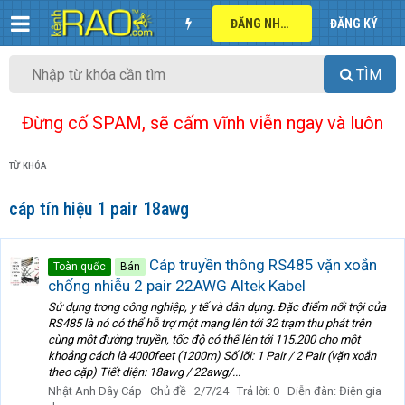
ĐĂNG NHẬP
ĐĂNG KÝ
TÌM
Đừng cố SPAM, sẽ cấm vĩnh viễn ngay và luôn
TỪ KHÓA
cáp tín hiệu 1 pair 18awg
Cáp truyền thông RS485 vặn xoắn
Toàn quốc
Bán
chống nhiễu 2 pair 22AWG Altek Kabel
Sử dụng trong công nghiệp, y tế và dân dụng. Đặc điểm nổi trội của
RS485 là nó có thể hỗ trợ một mạng lên tới 32 trạm thu phát trên
cùng một đường truyền, tốc độ có thể lên tới 115.200 cho một
khoảng cách là 4000feet (1200m) Số lõi: 1 Pair / 2 Pair (vặn xoắn
theo cặp) Tiết diện: 18awg / 22awg/...
Nhật Anh Dây Cáp
Chủ đề
2/7/24
Trả lời: 0
Diễn đàn:
Điện gia