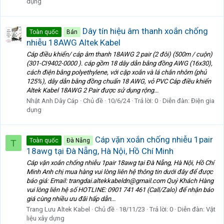
dụng
Dây tín hiệu âm thanh xoắn chống
Toàn quốc
Bán
nhiễu 18AWG Altek Kabel
Cáp điều khiển/ cáp âm thanh 18AWG 2 pair (2 đôi) (500m / cuộn)
(301-CI9402-0000 ). cáp gồm 18 dây dẫn bằng đồng AWG (16x30),
cách điện bằng polyethylene, với cặp xoắn và lá chắn nhôm (phủ
125%), dây dẫn bằng đồng chuẩn 18 AWG, vỏ PVC Cáp điều khiển
Altek Kabel 18AWG 2 Pair được sử dụng rộng...
Nhật Anh Dây Cáp
Chủ đề
10/6/24
Trả lời: 0
Diễn đàn:
Điện gia
dụng
Cáp vặn xoắn chống nhiễu 1pair
Toàn quốc
Đà Nẵng
T
18awg tại Đà Nẵng, Hà Nội, Hồ Chí Minh
Cáp vặn xoắn chống nhiễu 1pair 18awg tại Đà Nẵng, Hà Nội, Hồ Chí
Minh Anh chị mua hàng vui lòng liên hệ thông tin dưới đây để được
báo giá: Email: trangdai.altekkabeldn@gmail.com Quý Khách Hàng
vui lòng liên hệ số HOTLINE: 0901 741 461 (Call/Zalo) để nhận báo
giá cùng nhiều ưu đãi hấp dẫn...
Trang Lưu Altek Kabel
Chủ đề
18/11/23
Trả lời: 0
Diễn đàn:
Vật
liệu xây dựng