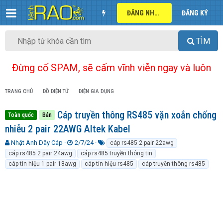
ĐĂNG NHẬP
ĐĂNG KÝ
TÌM
Đừng cố SPAM, sẽ cấm vĩnh viễn ngay và luôn
TRANG CHỦ
ĐỒ ĐIỆN TỬ
ĐIỆN GIA DỤNG
Cáp truyền thông RS485 vặn xoắn chống
Toàn quốc
Bán
nhiễu 2 pair 22AWG Altek Kabel
T
N
T
Nhật Anh Dây Cáp
2/7/24
cáp rs485 2 pair 22awg
h
g
ừ
cáp rs485 2 pair 24awg
cáp rs485 truyền thông tin
r
à
k
cáp tín hiệu 1 pair 18awg
cáp tín hiệu rs485
cáp truyền thông rs485
e
y
h
a
g
ó
d
ử
a
s
i
t
a
r