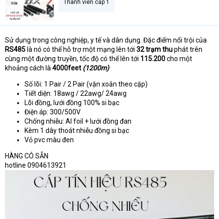
Thành viên cấp 1
Sử dụng trong công nghiệp, y tế và dân dụng. Đặc điểm nổi trội của
RS485
là nó có thể hỗ trợ một mạng lên tới
32 trạm thu
phát trên
cùng một đường truyền, tốc độ có thể lên tới
115.200
cho một
khoảng cách là
4000feet
(1200m)
Số lõi: 1 Pair / 2 Pair (vặn xoắn theo cặp)
Tiết diện: 18awg / 22awg/ 24awg
Lõi đồng, lưới đồng 100% si bạc
Điện áp: 300/500V
Chống nhiễu: Al foil + lưới đồng đan
Kèm 1 dây thoát nhiễu đồng si bạc
Vỏ pvc màu đen
HÀNG CÓ SẴN
hotline 0904613921