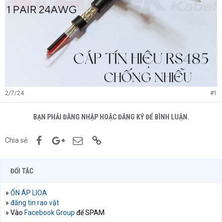
2/7/24
#1
BẠN PHẢI ĐĂNG NHẬP HOẶC ĐĂNG KÝ ĐỂ BÌNH LUẬN.
Facebook
Google+
Email
Link
Chia sẻ:
ĐỐI TÁC
»
ỔN ÁP LIOA
»
đăng tin rao vặt
» Vào
Facebook Group
để SPAM