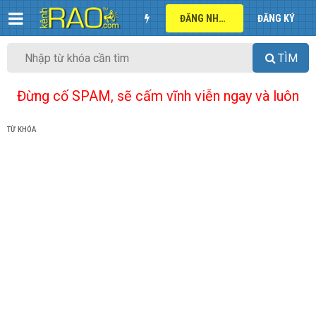
ĐĂNG NHẬP
ĐĂNG KÝ
TÌM
Đừng cố SPAM, sẽ cấm vĩnh viễn ngay và luôn
TỪ KHÓA