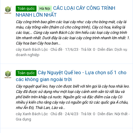
CÁC LOẠI CÂY CÔNG TRÌNH
Toàn quốc
Hà Nội
NHANH LỚN NHẤT
Cây công trình bao gồm các loại cây như: cây cho bóng mát, cây lá
màu, cây trồng viền (thảm cỏ cho công trình), Cây có hoa, kiểng lá
các loại,… Cùng cây xanh Bách Lộc tìm hiểu các loại cây công trình
lớn nhanh nhất. Dưới đây là các loại cây công trình nhanh lớn nhất: 1.
Cây hoa ban Cây hoa ban...
cây Xanh Bách Lộc
Chủ đề
17/6/23
Trả lời: 0
Diễn đàn:
Dịch vụ
doanh nghiệp
Cây Nguyệt Quế leo - Lựa chọn số 1 cho
Toàn quốc
các không gian ngoài trời
Cây nguyệt quế leo, hay còn được biết với tên gọi là cây hoa nhài leo.
Cây đã được sử dụng như một loại cây cảnh xinh xắn từ rất lâu và
phổ biến trên khắp cả nước. Nguồn gốc và đặc điểm của cây Có
nhiều ý kiến cho rằng cây này có nguồn gốc từ các quốc gia Á châu,
như Ấn Độ, Thái Lan, Lào và...
cây Xanh Bách Lộc
Chủ đề
24/4/23
Trả lời: 0
Diễn đàn:
Nội thất -
Gia dụng