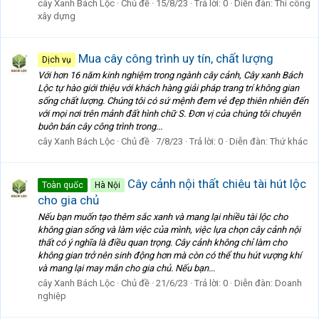
cây Xanh Bách Lộc
Chủ đề
15/8/23
Trả lời: 0
Diễn đàn:
Thi công
xây dựng
Mua cây công trình uy tín, chất lượng
Dịch vụ
Với hơn 16 năm kinh nghiệm trong ngành cây cảnh, Cây xanh Bách
Lộc tự hào giới thiệu với khách hàng giải pháp trang trí không gian
sống chất lượng. Chúng tôi có sứ mệnh đem vẻ đẹp thiên nhiên đến
với mọi nơi trên mảnh đất hình chữ S. Đơn vị của chúng tôi chuyên
buôn bán cây công trình trong...
cây Xanh Bách Lộc
Chủ đề
7/8/23
Trả lời: 0
Diễn đàn:
Thứ khác
Cây cảnh nội thất chiêu tài hút lộc
Toàn quốc
Hà Nội
cho gia chủ
Nếu bạn muốn tạo thêm sắc xanh và mang lại nhiều tài lộc cho
không gian sống và làm việc của mình, việc lựa chọn cây cảnh nội
thất có ý nghĩa là điều quan trọng. Cây cảnh không chỉ làm cho
không gian trở nên sinh động hơn mà còn có thể thu hút vượng khí
và mang lại may mắn cho gia chủ. Nếu bạn...
cây Xanh Bách Lộc
Chủ đề
21/6/23
Trả lời: 0
Diễn đàn:
Doanh
nghiệp