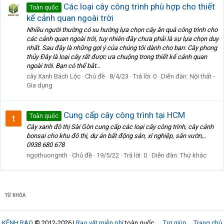
Các loại cây công trình phù hợp cho thiết
Toàn quốc
kế cảnh quan ngoài trời
Nhiều người thường có xu hướng lựa chọn cây ăn quả công trình cho
các cảnh quan ngoài trời, tuy nhiên đây chưa phải là sự lựa chọn duy
nhất. Sau đây là những gợi ý của chúng tôi dành cho bạn: Cây phong
thủy Đây là loại cây rất được ưa chuộng trong thiết kế cảnh quan
ngoài trời. Bạn có thể bắt...
cây Xanh Bách Lộc
Chủ đề
8/4/23
Trả lời: 0
Diễn đàn:
Nội thất -
Gia dụng
Cung cấp cây công trình tại HCM
Toàn quốc
Cây xanh đô thị Sài Gòn cung cấp các loại cây công trình, cây cảnh
bonsai cho khu đô thị, dự án bất động sản, xí nghiệp, sân vườn,..
0938 680 678
ngothuongnth
Chủ đề
19/5/22
Trả lời: 0
Diễn đàn:
Thứ khác
TỪ KHÓA
KÊNH RAO
© 2012-2026 |
Rao vặt miễn phí
toàn quốc
Trợ giúp
Trang chủ