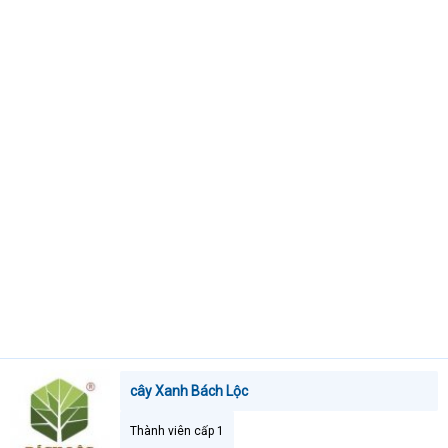
t
e
r
cây Xanh Bách Lộc
Thành viên cấp 1