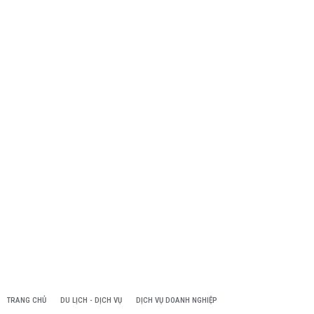
TRANG CHỦ
DU LỊCH - DỊCH VỤ
DỊCH VỤ DOANH NGHIỆP