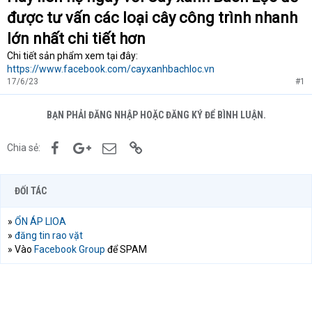
được tư vấn các loại cây công trình nhanh
lớn nhất chi tiết hơn
Chi tiết sản phẩm xem tại đây:
https://www.facebook.com/cayxanhbachloc.vn
17/6/23
#1
BẠN PHẢI ĐĂNG NHẬP HOẶC ĐĂNG KÝ ĐỂ BÌNH LUẬN.
Facebook
Google+
Email
Link
Chia sẻ:
ĐỐI TÁC
»
ỔN ÁP LIOA
»
đăng tin rao vặt
» Vào
Facebook Group
để SPAM