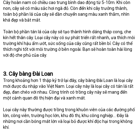
Cây hoàn nam có chiều cao trung bình dao động từ 5-10m. Khi còn
non, cây sẽ có màu sắc hơi ngà đỏ. Còn đến khi cây trưởng thành,
toàn bộ phần lá của cây sẽ dần chuyển sang màu xanh thẫm, nhìn
khá đẹp và bắt mắt.
Toàn bộ phần tán lá của cây sẽ tạo thành hình dáng tháp cong, che
kín hết thân cây. Loại cây này có sự phát triển rất nhanh, ưa thích môi
trường khí hậu ẩm ướt, sức sống của cây cũng rất bền bỉ. Cây có thể
thích nghi tốt với môi trường ở bên ngoài. Bạn sẽ hoàn toàn hài lòng
với độ che phủ của cây.
3. Cây bàng Đài Loan
Trong khoảng hơn 1 thập kỷ trở lại đây, cây bàng Đài Loan là loại cây
mới được du nhập vào Việt Nam. Loại cây này là loại cây có tán lá rất
đẹp, đan chéo với nhau. Công trình có trồng cây này sẽ mang đến
một cảnh quan đô thị hiện đại và xanh mát.
Loại cây này thường được trồng trong khuôn viên của các đường phố
lớn, công viên, trường học lớn, khu đô thị, khu công nghiệp… Đây là
những nơi cần bóng mát lớn và loại bỏ được khí độc hại trong không
khí.