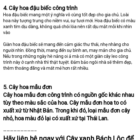
4. Cây hoa đậu biếc công trình
Hoa đậu biếc mang một ý nghĩa vô cùng tốt đẹp cho gia chủ. Loài
hoa này tượng trưng cho niềm vui, sự tươi mới. Hoa đậu biếc có màu
xanh tím dịu dàng, không quá chói lóa nên rất dịu mắt mỗi khi nhìn
vào
Giàn hoa đậu biếc sẽ mang đến cảm giác thư thái, nhẹ nhàng cho
người nhìn. Đồng thời, mang đến sự bình an, may mắn cho gia chủ.
Nếu trong những ngày hè nắng oi ả mà có một giàn cây leo công
trình này ở cạnh nhà thì thật tuyệt. Đảm bảo ngôi nhà sẽ thêm đẹp,
thêm thoáng đãng và mát mẻ hơn rất nhiều.
5. Cây hoa mẫu đơn
Cây hoa mẫu đơn công trình có nguồn gốc khác nhau
tùy theo màu sắc của hoa. Cây mẫu đơn hoa to có
xuất xứ từ Nhật Bản. Trong khi đó, loại mẫu đơn cây
nhỏ, hoa màu đỏ lại có xuất xứ tại Thái Lan.
—————————–
Hãy liên hệ ngay với Cây xanh Bách Lộc để