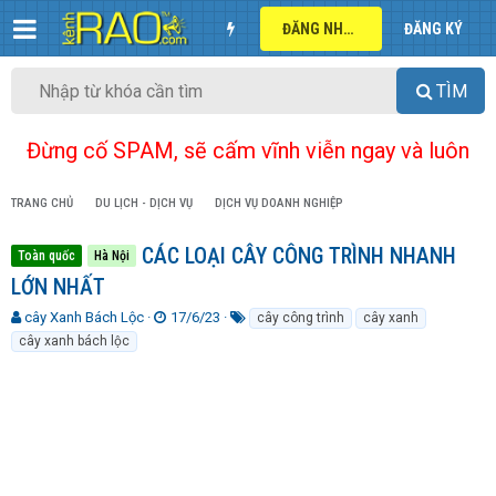
ĐĂNG NHẬP
ĐĂNG KÝ
TÌM
Đừng cố SPAM, sẽ cấm vĩnh viễn ngay và luôn
TRANG CHỦ
DU LỊCH - DỊCH VỤ
DỊCH VỤ DOANH NGHIỆP
CÁC LOẠI CÂY CÔNG TRÌNH NHANH
Toàn quốc
Hà Nội
LỚN NHẤT
T
N
T
cây Xanh Bách Lộc
17/6/23
cây công trình
cây xanh
h
g
ừ
cây xanh bách lộc
r
à
k
e
y
h
a
g
ó
d
ử
a
s
i
t
a
r