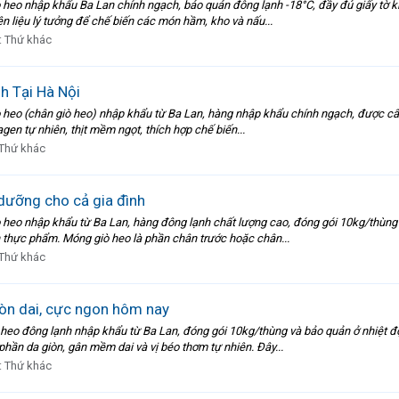
o nhập khẩu Ba Lan chính ngạch, bảo quản đông lạnh -18°C, đầy đủ giấy tờ ki
ên liệu lý tưởng để chế biến các món hầm, kho và nấu...
:
Thứ khác
 Tại Hà Nội
o (chân giò heo) nhập khẩu từ Ba Lan, hàng nhập khẩu chính ngạch, được cấp đ
gen tự nhiên, thịt mềm ngọt, thích hợp chế biến...
Thứ khác
ưỡng cho cả gia đình
o nhập khẩu từ Ba Lan, hàng đông lạnh chất lượng cao, đóng gói 10kg/thùng v
h thực phẩm. Móng giò heo là phần chân trước hoặc chân...
Thứ khác
òn dai, cực ngon hôm nay
 đông lạnh nhập khẩu từ Ba Lan, đóng gói 10kg/thùng và bảo quản ở nhiệt độ 
hần da giòn, gân mềm dai và vị béo thơm tự nhiên. Đây...
:
Thứ khác