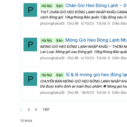
Chân Giò Heo Đông Lạnh – Da
Hà Nội
Bán
P
THỊT CHÂN GIÒ HEO ĐÔNG LẠNH NHẬP KHẨU CANADA – N
cách đóng gói: 10kg/thùng Bảo quản: Cấp đông sâu ở nh
phuongkaka03
Chủ đề
6/10/25
Trả lời: 0
Diễn đàn
Móng Giò Heo Đông Lạnh Nhậ
Hà Nội
Bán
P
MÓNG GIÒ HEO ĐÔNG LẠNH NHẬP KHẨU – THƠM NGON, G
Lan Loại: Móng giò sau Đóng gói: 10kg/thùng Bảo quản:
phuongkaka03
Chủ đề
6/10/25
Trả lời: 0
Diễn đàn
Sỉ & lẻ móng giò heo đông lạn
Hà Nội
Bán
P
CHUYÊN BÁN MÓNG GIÒ HEO ĐÔNG LẠNH NHẬP KHẨU – C
Đã được kiểm định an toàn thực phẩm 🥩 Móng giò trướ
phuongkaka03
Chủ đề
18/9/25
Trả lời: 0
Diễn đàn
1
2
3
TIẾP
TỪ KHÓA