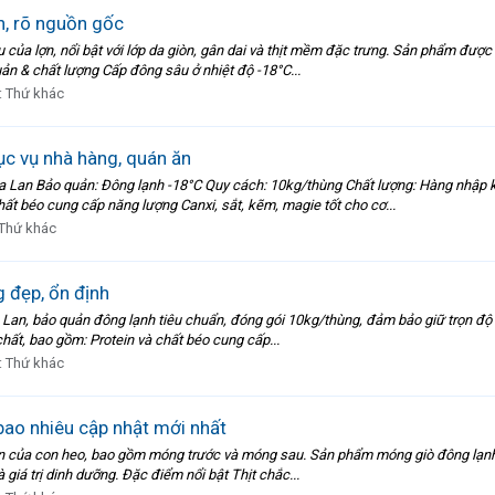
h, rõ nguồn gốc
 của lợn, nổi bật với lớp da giòn, gân dai và thịt mềm đặc trưng. Sản phẩm đượ
ản & chất lượng Cấp đông sâu ở nhiệt độ -18°C...
:
Thứ khác
c vụ nhà hàng, quán ăn
 Bảo quản: Đông lạnh -18°C Quy cách: 10kg/thùng Chất lượng: Hàng nhập k
ất béo cung cấp năng lượng Canxi, sắt, kẽm, magie tốt cho cơ...
Thứ khác
 đẹp, ổn định
Lan, bảo quản đông lạnh tiêu chuẩn, đóng gói 10kg/thùng, đảm bảo giữ trọn độ t
ất, bao gồm: Protein và chất béo cung cấp...
:
Thứ khác
ao nhiêu cập nhật mới nhất
chân của con heo, bao gồm móng trước và móng sau. Sản phẩm móng giò đông lạn
 giá trị dinh dưỡng. Đặc điểm nổi bật Thịt chắc...