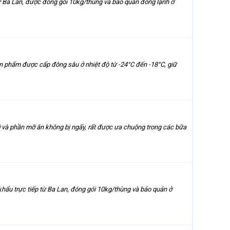
ừ Ba Lan, được đóng gói 10kg/thùng và bảo quản đông lạnh ở
n phẩm được cấp đông sâu ở nhiệt độ từ -24°C đến -18°C, giữ
ỡ và phần mỡ ăn không bị ngấy, rất được ưa chuộng trong các bữa
hẩu trực tiếp từ Ba Lan, đóng gói 10kg/thùng và bảo quản ở