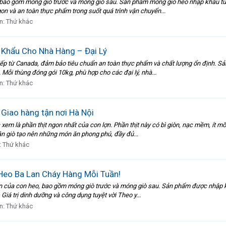
n, bao gồm móng giò trước và móng giò sau. Sản phẩm móng giò heo nhập khẩu t
gon và an toàn thực phẩm trong suốt quá trình vận chuyển...
n:
Thứ khác
Khẩu Cho Nhà Hàng – Đại Lý
iếp từ Canada, đảm bảo tiêu chuẩn an toàn thực phẩm và chất lượng ổn định. Sả
Mỗi thùng đóng gói 10kg, phù hợp cho các đại lý, nhà...
n:
Thứ khác
Giao hàng tận nơi Hà Nội
em là phần thịt ngon nhất của con lợn. Phần thịt này có bì giòn, nạc mềm, ít m
hân giò tạo nên những món ăn phong phú, đầy đủ...
:
Thứ khác
eo Ba Lan Cháy Hàng Mỗi Tuần!
hân của con heo, bao gồm móng giò trước và móng giò sau. Sản phẩm được nhập k
iá trị dinh dưỡng và công dụng tuyệt vời Theo y...
n:
Thứ khác