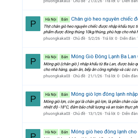
phuongkaka03
Chủ đề
21/3/26
Trả lời: 0
Diễn đàn
Chân giò heo nguyên chiếc đ
Hà Nội
Bán
P
Thịt chân giò heo nguyên chiếc được nhập khẩu trực ti
phẩm được đóng thùng 10kg/thùng, phù hợp cho nhà hà
phuongkaka03
Chủ đề
5/2/26
Trả lời: 0
Diễn đàn:
Móng Giò Đông Lạnh Ba Lan
Hà Nội
Bán
P
Móng giò (chân giò ) nhập khẩu từ Ba Lan, được bảo q
cho nhà hàng, quán ăn, bếp ăn công nghiệp và các c
phuongkaka03
Chủ đề
21/1/26
Trả lời: 0
Diễn đàn
Móng giò lợn đông lạnh nhập
Hà Nội
Bán
P
Móng giò lợn, còn gọi là chân giò lợn, là phần chân 
nhiệt độ -18°C, đảm bảo chất lượng và an toàn thực phẩ
phuongkaka03
Chủ đề
13/1/26
Trả lời: 0
Diễn đàn
Móng giò heo đông lạnh cho 
Hà Nội
Bán
P