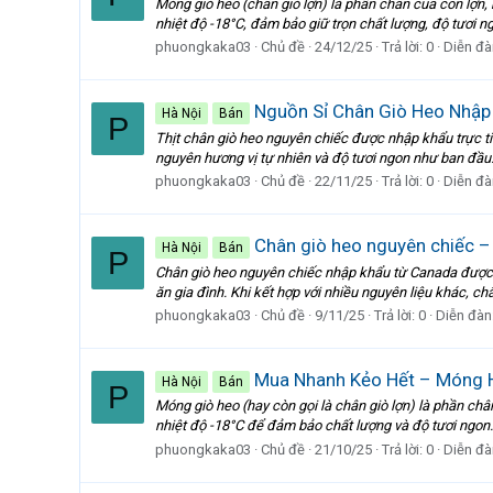
Móng giò heo (chân giò lợn) là phần chân của con lợ
nhiệt độ -18°C, đảm bảo giữ trọn chất lượng, độ tươi n
phuongkaka03
Chủ đề
24/12/25
Trả lời: 0
Diễn đà
Nguồn Sỉ Chân Giò Heo Nhập 
Hà Nội
Bán
P
Thịt chân giò heo nguyên chiếc được nhập khẩu trực t
nguyên hương vị tự nhiên và độ tươi ngon như ban đầu. 
phuongkaka03
Chủ đề
22/11/25
Trả lời: 0
Diễn đà
Chân giò heo nguyên chiếc – 
Hà Nội
Bán
P
Chân giò heo nguyên chiếc nhập khẩu từ Canada được x
ăn gia đình. Khi kết hợp với nhiều nguyên liệu khác, c
phuongkaka03
Chủ đề
9/11/25
Trả lời: 0
Diễn đàn
Mua Nhanh Kẻo Hết – Móng H
Hà Nội
Bán
P
Móng giò heo (hay còn gọi là chân giò lợn) là phần c
nhiệt độ -18°C để đảm bảo chất lượng và độ tươi ngon. G
phuongkaka03
Chủ đề
21/10/25
Trả lời: 0
Diễn đà