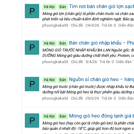
Tìm nơi bán chân giò lợn sạc
Hà Nội
Bán
P
Móng giò lợn (chân giò) là phần chân trước và chân sau
phát triển và tiêu chuẩn kiểm định nghiêm ngặt. Bảo qu
phuongkaka03
Chủ đề
24/4/26
Trả lời: 0
Diễn đàn
Bán chân giò nhập khẩu – Phụ
Hà Nội
Bán
P
MÓNG GIÒ TRƯỚC NHẬP KHẨU BA LAN Nguồn gốc: Ba Lan
DƯỠNG Móng giò giàu dưỡng chất thiết yếu: Protein, ch
phuongkaka03
Chủ đề
9/4/26
Trả lời: 0
Diễn đàn:
Nguồn sỉ chân giò heo – hàng
Hà Nội
Bán
P
Móng giò trước (chân giò trước) được nhập khẩu từ Ba 
dưỡng nổi bật Móng giò heo là thực phẩm giàu dưỡng ch
phuongkaka03
Chủ đề
29/3/26
Trả lời: 0
Diễn đàn
Móng giò heo đông lạnh giá b
Hà Nội
Bán
P
Móng giò heo (hay còn gọi là chân giò lợn) là phần 
bảo quản ở nhiệt độ -18°C, giúp giữ trọn độ tươi ngon và