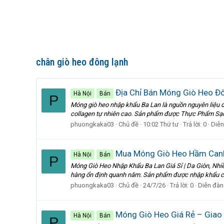
chân giò heo đông lạnh
Địa Chỉ Bán Móng Giò Heo Đô
Hà Nội
Bán
P
Móng giò heo nhập khẩu Ba Lan là nguồn nguyên liệu đ
collagen tự nhiên cao. Sản phẩm được Thực Phẩm Sạc
phuongkaka03
Chủ đề
10:02 Thứ tư
Trả lời: 0
Diễn
Mua Móng Giò Heo Hầm Canh,
Hà Nội
Bán
P
Móng Giò Heo Nhập Khẩu Ba Lan Giá Sỉ | Da Giòn, Nhi
hàng ổn định quanh năm. Sản phẩm được nhập khẩu chín
phuongkaka03
Chủ đề
24/7/26
Trả lời: 0
Diễn đàn
Móng Giò Heo Giá Rẻ – Giao
Hà Nội
Bán
P