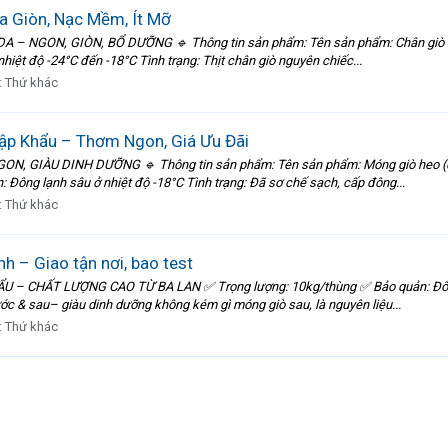
 Giòn, Nạc Mềm, Ít Mỡ
GON, GIÒN, BỔ DƯỠNG 🔹 Thông tin sản phẩm: Tên sản phẩm: Chân giò heo n
iệt độ -24°C đến -18°C Tình trạng: Thịt chân giò nguyên chiếc...
:
Thứ khác
p Khẩu – Thơm Ngon, Giá Ưu Đãi
IÀU DINH DƯỠNG 🔹 Thông tin sản phẩm: Tên sản phẩm: Móng giò heo (chân
 Đông lạnh sâu ở nhiệt độ -18°C Tình trạng: Đã sơ chế sạch, cấp đông...
:
Thứ khác
h – Giao tận nơi, bao test
HẤT LƯỢNG CAO TỪ BA LAN ✅ Trọng lượng: 10kg/thùng ✅ Bảo quản: Đông sâ
c & sau– giàu dinh dưỡng không kém gì móng giò sau, là nguyên liệu...
:
Thứ khác