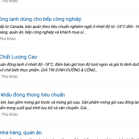
:
Thứ khác
ông lạnh dùng cho bếp công nghiệp
ếp từ Canada, bảo quản theo tiêu chuẩn nghiêm ngặt ở nhiệt độ từ -24°C đến -18
ng, quán ăn, bếp công nghiệp và khách mua sỉ...
Thứ khác
 Chất Lượng Cao
uản đông lạnh ở nhiệt độ -18°C, đảm bảo giữ trọn độ tươi ngon và giá trị dinh
ơ sở chế biến thực phẩm. GIÁ TRỊ DINH DƯỠNG & CÔNG...
:
Thứ khác
 khẩu đóng thùng tiêu chuẩn
của lợn, bao gồm móng giò trước và móng giò sau. Sản phẩm móng giò sau đông l
m trong suốt quá trình lưu trữ và vận chuyển. Giá...
:
Thứ khác
nhà hàng, quán ăn