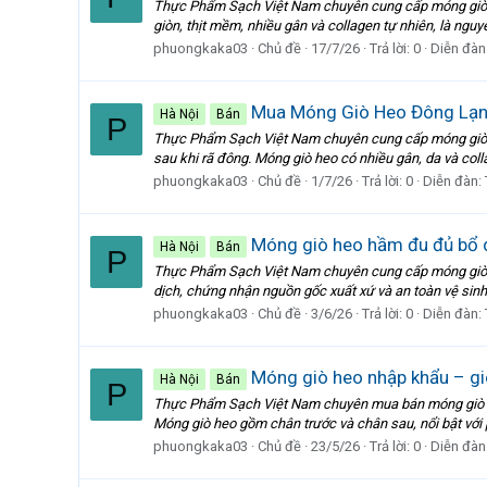
Thực Phẩm Sạch Việt Nam chuyên cung cấp móng giò he
giòn, thịt mềm, nhiều gân và collagen tự nhiên, là nguy
phuongkaka03
Chủ đề
17/7/26
Trả lời: 0
Diễn đàn
Mua Móng Giò Heo Đông Lạnh
Hà Nội
Bán
P
Thực Phẩm Sạch Việt Nam chuyên cung cấp móng giò he
sau khi rã đông. Móng giò heo có nhiều gân, da và colla
phuongkaka03
Chủ đề
1/7/26
Trả lời: 0
Diễn đàn:
Móng giò heo hầm đu đủ bổ d
Hà Nội
Bán
P
Thực Phẩm Sạch Việt Nam chuyên cung cấp móng giò he
dịch, chứng nhận nguồn gốc xuất xứ và an toàn vệ sin
phuongkaka03
Chủ đề
3/6/26
Trả lời: 0
Diễn đàn:
Móng giò heo nhập khẩu – gi
Hà Nội
Bán
P
Thực Phẩm Sạch Việt Nam chuyên mua bán móng giò heo
Móng giò heo gồm chân trước và chân sau, nổi bật với p
phuongkaka03
Chủ đề
23/5/26
Trả lời: 0
Diễn đàn