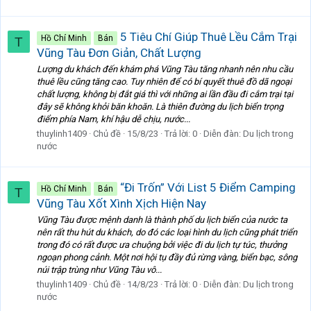
5 Tiêu Chí Giúp Thuê Lều Cắm Trại
Hồ Chí Minh
Bán
T
Vũng Tàu Đơn Giản, Chất Lượng
Lượng du khách đến khám phá Vũng Tàu tăng nhanh nên nhu cầu
thuê lều cũng tăng cao. Tuy nhiên để có bí quyết thuê đồ dã ngoại
chất lượng, không bị đắt giá thì với những ai lần đầu đi cắm trại tại
đây sẽ không khỏi băn khoăn. Là thiên đường du lịch biển trọng
điểm phía Nam, khí hậu dễ chịu, nước...
thuylinh1409
Chủ đề
15/8/23
Trả lời: 0
Diễn đàn:
Du lịch trong
nước
“Đi Trốn” Với List 5 Điểm Camping
Hồ Chí Minh
Bán
T
Vũng Tàu Xốt Xình Xịch Hiện Nay
Vũng Tàu được mệnh danh là thành phố du lịch biển của nước ta
nên rất thu hút du khách, do đó các loại hình du lịch cũng phát triển
trong đó có rất được ưa chuộng bởi việc đi du lịch tự túc, thưởng
ngoạn phong cảnh. Một nơi hội tụ đầy đủ rừng vàng, biển bạc, sông
núi trập trùng như Vũng Tàu vô...
thuylinh1409
Chủ đề
14/8/23
Trả lời: 0
Diễn đàn:
Du lịch trong
nước