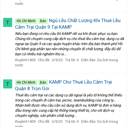
nước
Ngủ Lều Chất Lượng Khi Thuê Lều
Hồ Chí Minh
Bán
T
Cắm Trại Quận 9 Tại KAMP
Nếu bạn đang có nhu cầu thì KAMP rất vui khi được phục vụ bạn.
Chúng tôi chuyên cung cấp dịch vụ cho thuê lều cắm trại, dụng cụ dã
ngoại tại Quận 9 và các quận huyện khác trên địa bàn thành phố Hồ
Chí Minh góp phần tạo nên những chuyến đi chất lượng, đầy đủ để
bạn có nhiều trải nghiệm thú vị...
thuylinh1409
Chủ đề
3/9/23
Trả lời: 0
Diễn đàn:
Du lịch trong
nước
KAMP Cho Thuê Lều Cắm Trại
Hồ Chí Minh
Bán
T
Quận 8 Trọn Gói
Thuê lều cắm trại và các dụng cụ dã ngoại là yếu tố không thể thiếu
trong các chuyến đi cắm trại, picnic, teambuilding của công ty…
Nhận biết được nhu cầu cần sử dụng dịch vụ, KAMP là đơn vị hàng
đầu trong việc cung cấp hệ thống trang thiết bị, cho với dịch vụ
chuyên nghiệp, sản phẩm chất lượng...
thuylinh1409
Chủ đề
2/9/23
Trả lời: 0
Diễn đàn:
Du lịch trong
nước