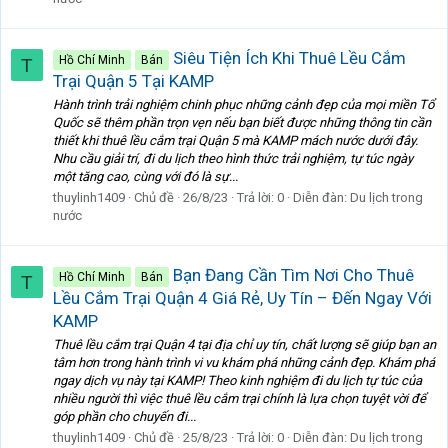
Siêu Tiện Ích Khi Thuê Lều Cắm
Hồ Chí Minh
Bán
T
Trại Quận 5 Tại KAMP
Hành trình trải nghiệm chinh phục những cảnh đẹp của mọi miền Tổ
Quốc sẽ thêm phần trọn vẹn nếu bạn biết được những thông tin cần
thiết khi thuê lều cắm trại Quận 5 mà KAMP mách nước dưới đây.
Nhu cầu giải trí, đi du lịch theo hình thức trải nghiệm, tự túc ngày
một tăng cao, cùng với đó là sự...
thuylinh1409
Chủ đề
26/8/23
Trả lời: 0
Diễn đàn:
Du lịch trong
nước
Bạn Đang Cần Tìm Nơi Cho Thuê
Hồ Chí Minh
Bán
T
Lều Cắm Trại Quận 4 Giá Rẻ, Uy Tín – Đến Ngay Với
KAMP
Thuê lều cắm trại Quận 4 tại địa chỉ uy tín, chất lượng sẽ giúp bạn an
tâm hơn trong hành trình vi vu khám phá những cảnh đẹp. Khám phá
ngay dịch vụ này tại KAMP! Theo kinh nghiệm đi du lịch tự túc của
nhiều người thì việc thuê lều cắm trại chính là lựa chọn tuyệt vời để
góp phần cho chuyến đi...
thuylinh1409
Chủ đề
25/8/23
Trả lời: 0
Diễn đàn:
Du lịch trong