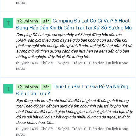
nước
Camping Đà Lạt Có Gì Vui? 6 Hoạt
Hồ Chí Minh
Bán
T
Động Hấp Dẫn Khi Đi Cắm Trại Tại Xứ Sở Sương Mù
Camping Đà Lạt cực vui cực cháy với 6 hoạt động hấp dẫn mà
KAMP sắp giới thiệu dưới đây sẽ giúp bạn không còn đau đầu khi
phải suy nghĩ nên chơi gì, làm gì khi đi cắm trại tại Đà Lạt nữa. Xứ sở
sương mù với thiên đường cảnh đẹp hứa hẹn sẽ đem đến cho bạn
những trải nghiệm đầy thú vị. Để không bỏ...
thuylinh1409
Chủ đề
16/9/23
Trả lời: 0
Diễn đàn:
Du lịch trong
nước
Thuê Lều Đà Lạt Giá Rẻ Và Những
Hồ Chí Minh
Bán
T
Điều Cần Lưu Ý
Bạn đang cần tìm địa chỉ thuê lều Đà Lạt giá rẻ đi cùng chất lượng
tốt? Theo dõi bài viết bên dưới để tìm cho mình câu trả lời phù hợp
nhé! Thuê lều Đà Lạt sẽ giúp không gian vui chơi, giải trí của bạn đầy
đủ và nổi bật khi có sự kết hợp của nhiều dụng cụ dã ngoại, thiết bị
decor khác nhau. Có...
thuylinh1409
Chủ đề
15/9/23
Trả lời: 0
Diễn đàn:
Du lịch trong
nước