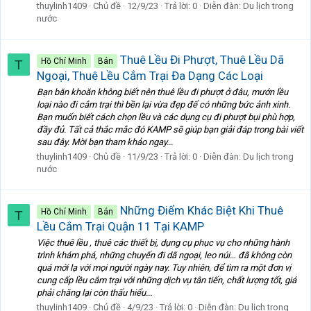
thuylinh1409
Chủ đề
12/9/23
Trả lời: 0
Diễn đàn:
Du lịch trong
nước
Thuê Lều Đi Phượt, Thuê Lều Dã
Hồ Chí Minh
Bán
T
Ngoại, Thuê Lều Cắm Trại Đa Dạng Các Loại
Bạn băn khoăn không biết nên thuê lều đi phượt ở đâu, mướn lều
loại nào đi cắm trại thì bền lại vừa đẹp để có những bức ảnh xinh.
Bạn muốn biết cách chọn lều và các dụng cụ đi phượt bụi phù hợp,
đầy đủ. Tất cả thắc mắc đó KAMP sẽ giúp bạn giải đáp trong bài viết
sau đây. Mời bạn tham khảo ngay...
thuylinh1409
Chủ đề
11/9/23
Trả lời: 0
Diễn đàn:
Du lịch trong
nước
Những Điểm Khác Biệt Khi Thuê
Hồ Chí Minh
Bán
T
Lều Cắm Trại Quận 11 Tại KAMP
Việc thuê lều , thuê các thiết bị, dụng cụ phục vụ cho những hành
trình khám phá, những chuyến đi dã ngoại, leo núi… đã không còn
quá mới lạ với mọi người ngày nay. Tuy nhiên, để tìm ra một đơn vị
cung cấp lều cắm trại với những dịch vụ tân tiến, chất lượng tốt, giá
phải chăng lại còn thấu hiểu...
thuylinh1409
Chủ đề
4/9/23
Trả lời: 0
Diễn đàn:
Du lịch trong