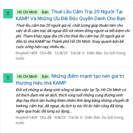
Thuê Lều Cắm Trại 20 Người Tại
Hồ Chí Minh
Bán
T
KAMP Và Những Ưu Đãi Độc Quyền Dành Cho Bạn
Thuê lều cắm trại 20 người giá rẻ, chất lượng giúp thuận tiện cho
việc di đi cắm trại, dã ngoại đối với nhóm đông người và tiết kiệm chi
phí. Tham khảo ngay địa chỉ cho thuê lều cắm trại 20 người giá rẻ
đến từ nhà KAMP tại Thành phố Hồ Chí Minh. Xoay quanh bộn bề
cuộc sống hiện nay, nhiều du...
thuylinh1409
Chủ đề
12/8/23
Trả lời: 0
Diễn đàn:
Du lịch trong
nước
Những điểm mạnh tạo nên giá trị
Hồ Chí Minh
Bán
T
thương hiệu nhà KAMP
Đối với những ai đang sinh sống và làm việc tại Tp. Hồ Chí Minh có
sở thích đam mê xê dịch, thích rong ruổi những cung đường xinh
đẹp hay thích tận hưởng thiên nhiên tĩnh lặng bằng những chuyến đi
treking, cắm trại, dã ngoại, du lịch tự túc thì ắc hẳn cũng đã từng
nghe qua hoặc đã từng sử dụng...
thuylinh1409
Chủ đề
9/8/23
Trả lời: 0
Diễn đàn:
Du lịch trong
nước