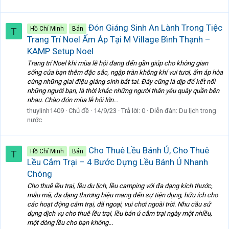
Đón Giáng Sinh An Lành Trong Tiệc
Hồ Chí Minh
Bán
T
Trang Trí Noel Ấm Áp Tại M Village Bình Thạnh –
KAMP Setup Noel
Trang trí Noel khi mùa lễ hội đang đến gần giúp cho không gian
sống của bạn thêm đặc sắc, ngập tràn không khí vui tươi, ấm áp hòa
cùng những giai điệu giáng sinh bắt tai. Đây cũng là dịp để kết nối
những người bạn, là thời khắc những người thân yêu quây quần bên
nhau. Chào đón mùa lễ hội lớn...
thuylinh1409
Chủ đề
14/9/23
Trả lời: 0
Diễn đàn:
Du lịch trong
nước
Cho Thuê Lều Bánh Ú, Cho Thuê
Hồ Chí Minh
Bán
T
Lều Cắm Trại – 4 Bước Dựng Lều Bánh Ú Nhanh
Chóng
Cho thuê lều trại, lều du lịch, lều camping với đa dạng kích thước,
mẫu mã, đa dạng thương hiệu mang đến sự tiện dụng, hữu ích cho
các hoạt động cắm trại, dã ngoại, vui chơi ngoài trời. Nhu cầu sử
dụng dịch vụ cho thuê lều trại, lều bán ú cắm trại ngày một nhiều,
một dòng lều cho bạn không...