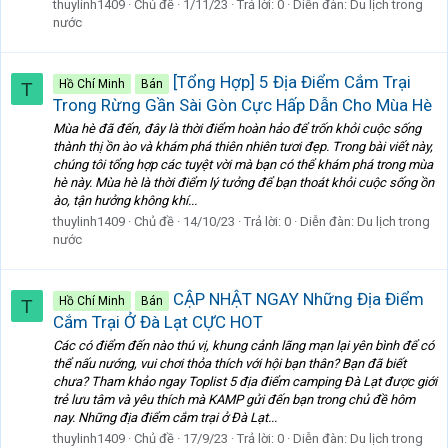
thuylinh1409
Chủ đề
1/11/23
Trả lời: 0
Diễn đàn:
Du lịch trong
nước
[Tổng Hợp] 5 Địa Điểm Cắm Trại
Hồ Chí Minh
Bán
T
Trong Rừng Gần Sài Gòn Cực Hấp Dẫn Cho Mùa Hè
Mùa hè đã đến, đây là thời điểm hoàn hảo để trốn khỏi cuộc sống
thành thị ồn ào và khám phá thiên nhiên tươi đẹp. Trong bài viết này,
chúng tôi tổng hợp các tuyệt vời mà bạn có thể khám phá trong mùa
hè này. Mùa hè là thời điểm lý tưởng để bạn thoát khỏi cuộc sống ồn
ào, tận hưởng không khí...
thuylinh1409
Chủ đề
14/10/23
Trả lời: 0
Diễn đàn:
Du lịch trong
nước
CẬP NHẬT NGAY Những Địa Điểm
Hồ Chí Minh
Bán
T
Cắm Trại Ở Đà Lạt CỰC HOT
Các có điểm đến nào thú vị, khung cảnh lãng mạn lại yên bình để có
thể nấu nướng, vui chơi thỏa thích với hội bạn thân? Bạn đã biết
chưa? Tham khảo ngay Toplist 5 địa điểm camping Đà Lạt được giới
trẻ lưu tâm và yêu thích mà KAMP gửi đến bạn trong chủ đề hôm
nay. Những địa điểm cắm trại ở Đà Lạt...
thuylinh1409
Chủ đề
17/9/23
Trả lời: 0
Diễn đàn:
Du lịch trong