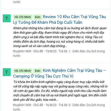
nước
Review 10 Khu Cắm Trại Vũng Tàu
Hồ Chí Minh
Bán
T
Lý Tưởng Để Khám Phá Dịp Cuối Tuần
Khám phá những khu cắm trại đang là xu hướng xê dịch được quan
tâm thời gian gần đây, tham khảo ngay để chọn cho mình một địa
điểm ưng ý và bắt đầu hành trình trải nghiệm thú vị. Vũng Tàu có
nhiều điểm du lịch đẹp, hoang sơ, núi sông hùng vĩ, nhiều bãi biển
trong xanh và vô vàn cảnh đẹp không...
thuylinh1409
Chủ đề
19/8/23
Trả lời: 1
Diễn đàn:
Du lịch trong
nước
Kinh Nghiệm Cắm Trại Vũng Tàu –
Hồ Chí Minh
Bán
T
Camping Ở Vũng Tàu Cực Thú Vị
Từ khóa tìm kiếm kinh nghiệm ngày càng được truy cập nhiều bởi
với lối sống tấp nập ngày nay với guồng quay công việc, những nỗi lo
về cơm áo gạo tiền. Do đó, nhiều người nảy sinh nhu cầu muốn làm
một chuyến đi cắm trại rời xa nơi thành phố ngột ngạt, tìm đến chốn
bình yên để thư giãn, hòa mình...
thuylinh1409
Chủ đề
16/8/23
Trả lời: 0
Diễn đàn:
Du lịch trong
nước