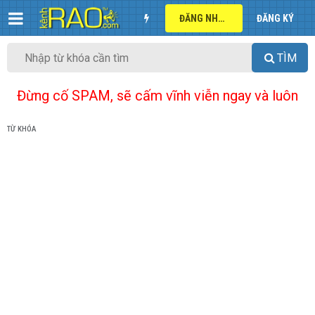
ĐĂNG NHẬP
ĐĂNG KÝ
TÌM
Đừng cố SPAM, sẽ cấm vĩnh viễn ngay và luôn
TỪ KHÓA