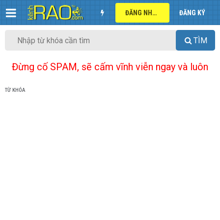
ĐĂNG NHẬP
ĐĂNG KÝ
TÌM
Đừng cố SPAM, sẽ cấm vĩnh viễn ngay và luôn
TỪ KHÓA