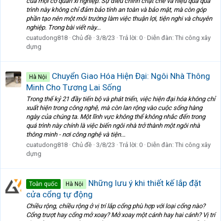
của mọi cơ quan xí nghiệp. Sự điều chỉnh chặt chẽ và hiệu quả quá
trình này không chỉ đảm bảo tính an toàn và bảo mật, mà còn góp
phần tạo nên một môi trường làm việc thuận lợi, tiện nghi và chuyên
nghiệp. Trong bài viết này...
cuatudong818
Chủ đề
3/8/23
Trả lời: 0
Diễn đàn:
Thi công xây
dựng
Chuyển Giao Hóa Hiện Đại: Ngôi Nhà Thông
Hà Nội
Minh Cho Tương Lai Sống
Trong thế kỷ 21 đầy tiến bộ và phát triển, việc hiện đại hóa không chỉ
xuất hiện trong công nghệ, mà còn lan rộng vào cuộc sống hàng
ngày của chúng ta. Một lĩnh vực không thể không nhắc đến trong
quá trình này chính là việc biến ngôi nhà trở thành một ngôi nhà
thông minh - nơi công nghệ và tiện...
cuatudong818
Chủ đề
3/8/23
Trả lời: 0
Diễn đàn:
Thi công xây
dựng
Những lưu ý khi thiết kế lắp đặt
Toàn quốc
Hà Nội
cửa cổng tự động
Chiều rộng, chiều rộng ở vị trí lắp cổng phù hợp với loại cổng nào?
Cổng trượt hay cổng mở xoay? Mở xoay một cánh hay hai cánh? Vị trí