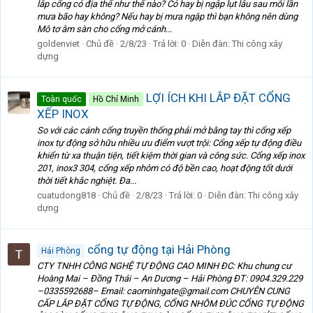
lắp cổng có địa thế như thế nào? Có hay bị ngập lụt lâu sau mỗi lần
mưa bão hay không? Nếu hay bị mưa ngập thì bạn không nên dùng
Mô tơ âm sàn cho cổng mở cánh...
goldenviet
Chủ đề
2/8/23
Trả lời: 0
Diễn đàn:
Thi công xây
dựng
LỢI ÍCH KHI LẮP ĐẶT CỔNG
Toàn quốc
Hồ Chí Minh
XẾP INOX
So với các cánh cổng truyền thống phải mở bằng tay thì cổng xếp
inox tự động sở hữu nhiều ưu điểm vượt trội: Cổng xếp tự động điều
khiển từ xa thuận tiện, tiết kiệm thời gian và công sức. Cổng xếp inox
201, inox3 304, cổng xếp nhôm có độ bền cao, hoạt động tốt dưới
thời tiết khắc nghiệt. Đa...
cuatudong818
Chủ đề
2/8/23
Trả lời: 0
Diễn đàn:
Thi công xây
dựng
cổng tự động tại Hải Phòng
Hải Phòng
CTY TNHH CÔNG NGHỆ TỰ ĐỘNG CAO MINH ĐC: Khu chung cư
Hoàng Mai – Đồng Thái – An Dương – Hải Phòng ĐT: 0904.329.229
–0335592688– Email: caominhgate@gmail.com CHUYÊN CUNG
CẤP LẮP ĐẶT CỔNG TỰ ĐỘNG, CỔNG NHÔM ĐÚC CỔNG TỰ ĐỘNG