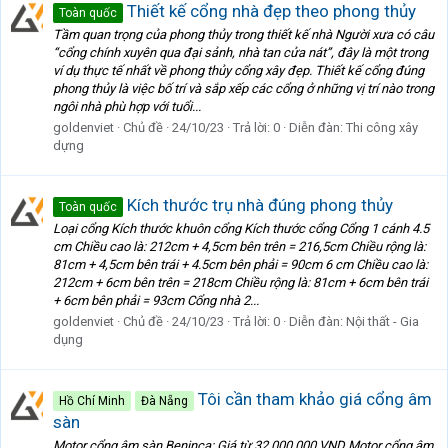
Thiết kế cổng nhà đẹp theo phong thủy
Toàn quốc
Tầm quan trọng của phong thủy trong thiết kế nhà Người xưa có câu
“cổng chính xuyên qua đại sảnh, nhà tan cửa nát”, đây là một trong
ví dụ thực tế nhất về phong thủy cổng xây đẹp. Thiết kế cổng đúng
phong thủy là việc bố trí và sắp xếp các cổng ở những vị trí nào trong
ngôi nhà phù hợp với tuổi...
goldenviet
Chủ đề
24/10/23
Trả lời: 0
Diễn đàn:
Thi công xây
dựng
Kích thước trụ nhà đúng phong thủy
Toàn quốc
Loại cổng Kích thước khuôn cổng Kích thước cổng Cổng 1 cánh 4.5
cm Chiều cao là: 212cm + 4,5cm bên trên = 216,5cm Chiều rộng là:
81cm + 4,5cm bên trái + 4.5cm bên phải = 90cm 6 cm Chiều cao là:
212cm + 6cm bên trên = 218cm Chiều rộng là: 81cm + 6cm bên trái
+ 6cm bên phải = 93cm Cổng nhà 2...
goldenviet
Chủ đề
24/10/23
Trả lời: 0
Diễn đàn:
Nội thất - Gia
dụng
Tôi cần tham khảo giá cổng âm
Hồ Chí Minh
Đà Nẵng
sàn
Motor cổng âm sàn Beninca: Giá từ 32.000.000 VND Motor cổng âm