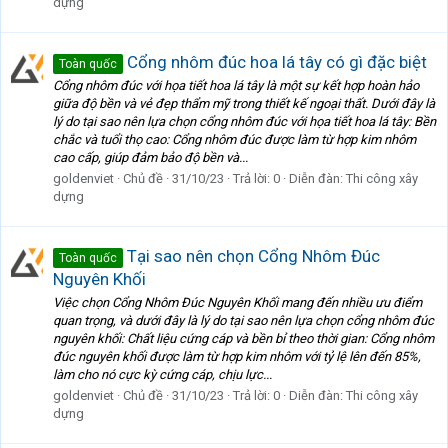
dựng
Cổng nhôm đúc hoa lá tây có gì đặc biệt
Toàn quốc
Cổng nhôm đúc với họa tiết hoa lá tây là một sự kết hợp hoàn hảo
giữa độ bền và vẻ đẹp thẩm mỹ trong thiết kế ngoại thất. Dưới đây là
lý do tại sao nên lựa chọn cổng nhôm đúc với họa tiết hoa lá tây: Bền
chắc và tuổi thọ cao: Cổng nhôm đúc được làm từ hợp kim nhôm
cao cấp, giúp đảm bảo độ bền và...
goldenviet
Chủ đề
31/10/23
Trả lời: 0
Diễn đàn:
Thi công xây
dựng
Tại sao nên chọn Cổng Nhôm Đúc
Toàn quốc
Nguyên Khối
Việc chọn Cổng Nhôm Đúc Nguyên Khối mang đến nhiều ưu điểm
quan trọng, và dưới đây là lý do tại sao nên lựa chọn cổng nhôm đúc
nguyên khối: Chất liệu cứng cáp và bền bỉ theo thời gian: Cổng nhôm
đúc nguyên khối được làm từ hợp kim nhôm với tỷ lệ lên đến 85%,
làm cho nó cực kỳ cứng cáp, chịu lực...
goldenviet
Chủ đề
31/10/23
Trả lời: 0
Diễn đàn:
Thi công xây
dựng