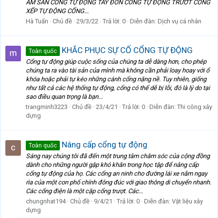
ÂM SÀN CỔNG TỰ ĐỘNG TAY ĐÒN CỔNG TỰ ĐỘNG TRƯỞT CỔNG
XẾP TỰ ĐỘNG CỔNG...
Hà Tuấn
Chủ đề
29/3/22
Trả lời: 0
Diễn đàn:
Dịch vụ cá nhân
KHẮC PHỤC SỰ CỐ CỔNG TỰ ĐỘNG
Toàn quốc
Cổng tự động giúp cuộc sống của chúng ta dễ dàng hơn, cho phép
chúng ta ra vào tài sản của mình mà không cần phải loay hoay với ổ
khóa hoặc phải tự kéo những cánh cổng nặng nề. Tuy nhiên, giống
như tất cả các hệ thống tự động, cổng có thể dễ bị lỗi, đó là lý do tại
sao điều quan trọng là bạn...
trangminh3223
Chủ đề
23/4/21
Trả lời: 0
Diễn đàn:
Thi công xây
dựng
Nâng cấp cổng tự động
Toàn quốc
Sáng nay chúng tôi đã đến một trung tâm chăm sóc của cộng đồng
dành cho những người gặp khó khăn trong học tập để nâng cấp
cổng tự động của họ. Các cổng an ninh cho đường lái xe nằm ngay
rìa của một con phố chính đông đúc với giao thông di chuyển nhanh.
Các cổng điện là một cặp cổng trượt. Các...
chungnhat194
Chủ đề
9/4/21
Trả lời: 0
Diễn đàn:
Vật liệu xây
dựng