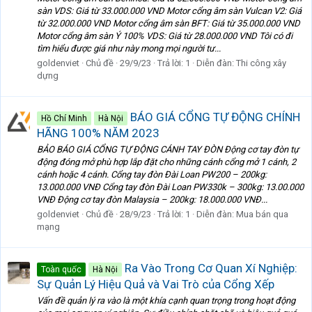
sàn VDS: Giá từ 33.000.000 VND Motor cổng âm sàn Vulcan V2: Giá
từ 32.000.000 VND Motor cổng âm sàn BFT: Giá từ 35.000.000 VND
Motor cổng âm sàn Ý 100% VDS: Giá từ 28.000.000 VND Tôi có đi
tìm hiểu được giá như này mong mọi người tư...
goldenviet
Chủ đề
29/9/23
Trả lời: 1
Diễn đàn:
Thi công xây
dựng
BÁO GIÁ CỔNG TỰ ĐỘNG CHÍNH
Hồ Chí Minh
Hà Nội
HÃNG 100% NĂM 2023
BẢO BÁO GIÁ CỔNG TỰ ĐỘNG CÁNH TAY ĐÒN Động cơ tay đòn tự
động đóng mở phù hợp lắp đặt cho những cánh cổng mở 1 cánh, 2
cánh hoặc 4 cánh. Cổng tay đòn Đài Loan PW200 – 200kg:
13.000.000 VNĐ Cổng tay đòn Đài Loan PW330k – 300kg: 13.00.000
VNĐ Động cơ tay đòn Malaysia – 200kg: 18.000.000 VNĐ...
goldenviet
Chủ đề
28/9/23
Trả lời: 1
Diễn đàn:
Mua bán qua
mạng
Ra Vào Trong Cơ Quan Xí Nghiệp:
Toàn quốc
Hà Nội
Sự Quản Lý Hiệu Quả và Vai Trò của Cổng Xếp
Vấn đề quản lý ra vào là một khía cạnh quan trọng trong hoạt động