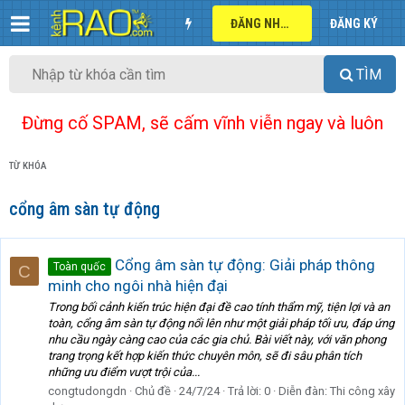
ĐĂNG NHẬP
ĐĂNG KÝ
TÌM
Đừng cố SPAM, sẽ cấm vĩnh viễn ngay và luôn
TỪ KHÓA
cổng âm sàn tự động
Cổng âm sàn tự động: Giải pháp thông
Toàn quốc
C
minh cho ngôi nhà hiện đại
Trong bối cảnh kiến trúc hiện đại đề cao tính thẩm mỹ, tiện lợi và an
toàn, cổng âm sàn tự động nổi lên như một giải pháp tối ưu, đáp ứng
nhu cầu ngày càng cao của các gia chủ. Bài viết này, với văn phong
trang trọng kết hợp kiến thức chuyên môn, sẽ đi sâu phân tích
những ưu điểm vượt trội của...
congtudongdn
Chủ đề
24/7/24
Trả lời: 0
Diễn đàn:
Thi công xây