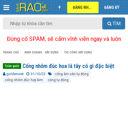
ĐĂNG NHẬP
ĐĂNG KÝ
TÌM
Đừng cố SPAM, sẽ cấm vĩnh viễn ngay và luôn
TRANG CHỦ
KINH DOANH - XÂY DỰNG
THI CÔNG XÂY DỰNG
Cổng nhôm đúc hoa lá tây có gì đặc biệt
Toàn quốc
T
N
T
goldenviet
31/10/23
cổng âm sàn tự động
h
g
ừ
cổng nhôm đúc hợp kim
cộng tự động
r
à
k
e
y
h
a
g
ó
d
ử
a
s
i
t
a
r
t