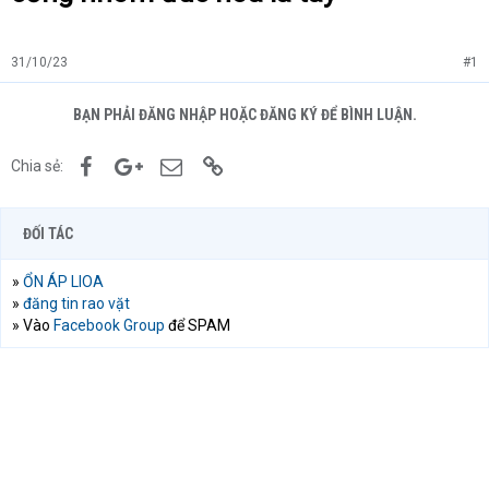
31/10/23
#1
BẠN PHẢI ĐĂNG NHẬP HOẶC ĐĂNG KÝ ĐỂ BÌNH LUẬN.
Facebook
Google+
Email
Link
Chia sẻ:
ĐỐI TÁC
»
ỔN ÁP LIOA
»
đăng tin rao vặt
» Vào
Facebook Group
để SPAM