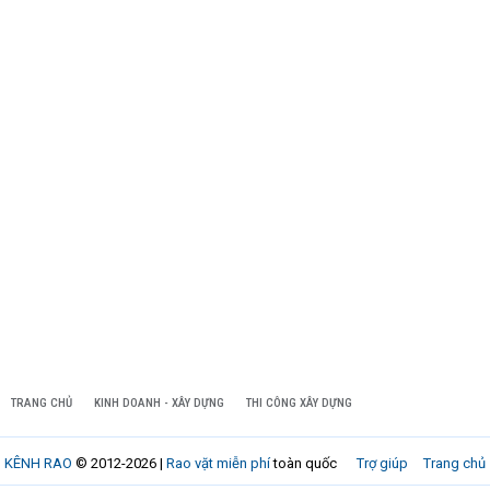
TRANG CHỦ
KINH DOANH - XÂY DỰNG
THI CÔNG XÂY DỰNG
KÊNH RAO
© 2012-2026 |
Rao vặt miễn phí
toàn quốc
Trợ giúp
Trang chủ