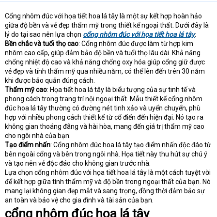
Cổng nhôm đúc với họa tiết hoa lá tây là một sự kết hợp hoàn hảo
giữa độ bền và vẻ đẹp thẩm mỹ trong thiết kế ngoại thất. Dưới đây là
lý do tại sao nên lựa chọn
cổng nhôm đúc với họa tiết hoa lá tây
:
Bền chắc và tuổi thọ cao
: Cổng nhôm đúc được làm từ hợp kim
nhôm cao cấp, giúp đảm bảo độ bền và tuổi thọ lâu dài. Khả năng
chống nhiệt độ cao và khả năng chống oxy hóa giúp cổng giữ được
vẻ đẹp và tính thẩm mỹ qua nhiều năm, có thể lên đến trên 30 năm
khi được bảo quản đúng cách.
Thẩm mỹ cao
: Họa tiết hoa lá tây là biểu tượng của sự tinh tế và
phong cách trong trang trí nội ngoại thất. Mẫu thiết kế cổng nhôm
đúc hoa lá tây thường có đường nét tinh xảo và uyển chuyển, phù
hợp với nhiều phong cách thiết kế từ cổ điển đến hiện đại. Nó tạo ra
không gian thoáng đãng và hài hòa, mang đến giá trị thẩm mỹ cao
cho ngôi nhà của bạn.
Tạo điểm nhấn
: Cổng nhôm đúc hoa lá tây tạo điểm nhấn độc đáo từ
bên ngoài cổng và bên trong ngôi nhà. Họa tiết này thu hút sự chú ý
và tạo nên vẻ độc đáo cho không gian trước nhà.
Lựa chọn cổng nhôm đúc với họa tiết hoa lá tây là một cách tuyệt vời
để kết hợp giữa tính thẩm mỹ và độ bền trong ngoại thất của bạn. Nó
mang lại không gian đẹp mắt và sang trọng, đồng thời đảm bảo sự
an toàn và bảo vệ cho gia đình và tài sản của bạn.
cổng nhôm đúc hoa lá tây