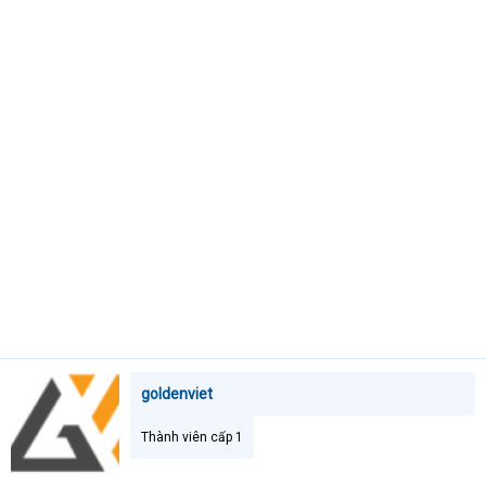
e
r
goldenviet
Thành viên cấp 1