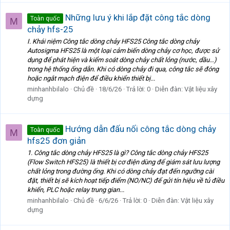
Những lưu ý khi lắp đặt công tắc dòng
Toàn quốc
M
chảy hfs-25
I. Khái niệm Công tắc dòng chảy HFS25 Công tắc dòng chảy
Autosigma HFS25 là một loại cảm biến dòng chảy cơ học, được sử
dụng để phát hiện và kiểm soát dòng chảy chất lỏng (nước, dầu…)
trong hệ thống ống dẫn. Khi có dòng chảy đi qua, công tắc sẽ đóng
hoặc ngắt mạch điện để điều khiển thiết bị...
minhanhbilalo
Chủ đề
18/6/26
Trả lời: 0
Diễn đàn:
Vật liệu xây
dựng
Hướng dẫn đấu nối công tắc dòng chảy
Toàn quốc
M
hfs25 đơn giản
1. Công tắc dòng chảy HFS25 là gì? Công tắc dòng chảy HFS25
(Flow Switch HFS25) là thiết bị cơ điện dùng để giám sát lưu lượng
chất lỏng trong đường ống. Khi có dòng chảy đạt đến ngưỡng cài
đặt, thiết bị sẽ kích hoạt tiếp điểm (NO/NC) để gửi tín hiệu về tủ điều
khiển, PLC hoặc relay trung gian...
minhanhbilalo
Chủ đề
6/6/26
Trả lời: 0
Diễn đàn:
Vật liệu xây
dựng