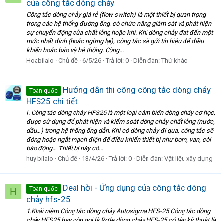
của công tắc dòng chảy
Công tắc dòng chảy giá rẻ (flow switch) là một thiết bị quan trọng
trong các hệ thống đường ống, có chức năng giám sát và phát hiện
sự chuyển động của chất lỏng hoặc khí. Khi dòng chảy đạt đến một
mức nhất định (hoặc ngừng lại), công tắc sẽ gửi tín hiệu để điều
khiển hoặc bảo vệ hệ thống. Công...
Hoabilalo
Chủ đề
6/5/26
Trả lời: 0
Diễn đàn:
Thứ khác
Hướng dẫn thi công công tắc dòng chảy
Toàn quốc
HFS25 chi tiết
I. Công tắc dòng chảy HFS25 là một loại cảm biến dòng chảy cơ học,
được sử dụng để phát hiện và kiểm soát dòng chảy chất lỏng (nước,
dầu…) trong hệ thống ống dẫn. Khi có dòng chảy đi qua, công tắc sẽ
đóng hoặc ngắt mạch điện để điều khiển thiết bị như bơm, van, còi
báo động… Thiết bị này có...
huy bilalo
Chủ đề
13/4/26
Trả lời: 0
Diễn đàn:
Vật liệu xây dựng
Deal hời - Ứng dụng của công tắc dòng
Toàn quốc
H
chảy hfs-25
1.Khái niệm Công tắc dòng chảy Autosigma HFS-25 Công tắc dòng
chảy HFS25 hay còn gọi là Rơ le dòng chảy HFS-25 có tên kỹ thuật là