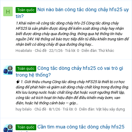
Nơi nào bán công tắc dòng chảy hfs25 uy
Toàn quốc
H
tín?
1.Khái niệm về công tắc dòng chảy hfs-25 Công tắc dòng chảy
HFS25 là sản phẩm được dùng để kiểm soát dòng chảy hay nhận
biết được dòng chảy qua đường ống, thông qua hệ thống tín hiệu
nguồn 24V. Hệ thống sẽ báo trực tiếp đến tủ điều khiển trung tâm để
nhận biết có dòng chảy đi qua đường ống hay...
Hoabilalo
Chủ đề
22/1/26
Trả lời: 0
Diễn đàn:
Thứ khác
Công tắc dòng chảy hfs25 có vai trò gì
Toàn quốc
trong hệ thống?
🧠 1. Giới thiệu chung Công tắc dòng chảy HFS25 là thiết bị cơ học
dùng để phát hiện và giám sát dòng chảy chất lỏng trong đường ống.
Khi lưu lượng nước hoặc chất lỏng đạt hoặc vượt ngưỡng thiết lập,
công tắc sẽ kích hoạt tín hiệu điện để điều khiển máy bơm, van
điện, hoặc hệ thống cảnh báo — góp...
huy bilalo
Chủ đề
8/1/26
Trả lời: 0
Diễn đàn:
Vật liệu xây dựng
Cần tìm mua công tắc dòng chảy hfs25
Toàn quốc