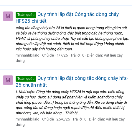
Quy trình lắp đặt Công tắc dòng chảy
Toàn quốc
M
HFS25 chi tiết
công tắc dòng chảy hfs-25 là thiết bị quan trọng trong việc giám sát
và bảo vệ hệ thống đường ống, đặc biệt trong các hệ thống nước,
HVAC và phòng cháy chữa cháy. Tuy có cấu tạo không quá phức tạp,
nhưng nếu lắp đặt sai cách, thiết bị có thể hoạt động không chính
xác hoặc gây ảnh hưởng đến toàn...
minhanhbilalo
Chủ đề
1/7/26
Trả lời: 0
Diễn đàn:
Vật liệu xây
dựng
Quy trình lắp đặt công tắc dòng chảy hfs-
Toàn quốc
M
25 chuẩn nhất
I. Khái niệm Công tắc dòng chảy HFS25 là một loại cảm biến dòng
chảy cơ học, được sử dụng để phát hiện và kiểm soát dòng chảy
chất lỏng (nước, dầu…) trong hệ thống ống dẫn. Khi có dòng chảy đi
qua, công tắc sẽ đóng hoặc ngắt mạch điện để điều khiển thiết bị
như bơm, van, còi báo động… Thiết bị...
minhanhbilalo
Chủ đề
25/6/26
Trả lời: 0
Diễn đàn:
Vật liệu xây
dựng