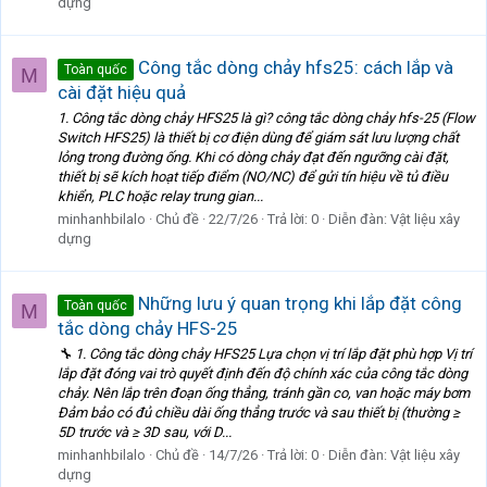
dựng
Công tắc dòng chảy hfs25: cách lắp và
Toàn quốc
M
cài đặt hiệu quả
1. Công tắc dòng chảy HFS25 là gì? công tắc dòng chảy hfs-25 (Flow
Switch HFS25) là thiết bị cơ điện dùng để giám sát lưu lượng chất
lỏng trong đường ống. Khi có dòng chảy đạt đến ngưỡng cài đặt,
thiết bị sẽ kích hoạt tiếp điểm (NO/NC) để gửi tín hiệu về tủ điều
khiển, PLC hoặc relay trung gian...
minhanhbilalo
Chủ đề
22/7/26
Trả lời: 0
Diễn đàn:
Vật liệu xây
dựng
Những lưu ý quan trọng khi lắp đặt công
Toàn quốc
M
tắc dòng chảy HFS-25
🔧 1. Công tắc dòng chảy HFS25 Lựa chọn vị trí lắp đặt phù hợp Vị trí
lắp đặt đóng vai trò quyết định đến độ chính xác của công tắc dòng
chảy. Nên lắp trên đoạn ống thẳng, tránh gần co, van hoặc máy bơm
Đảm bảo có đủ chiều dài ống thẳng trước và sau thiết bị (thường ≥
5D trước và ≥ 3D sau, với D...
minhanhbilalo
Chủ đề
14/7/26
Trả lời: 0
Diễn đàn:
Vật liệu xây
dựng