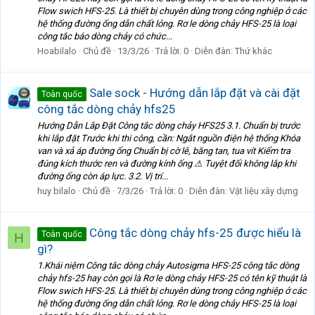
Flow swich HFS-25. Là thiết bị chuyên dùng trong công nghiệp ở các
hệ thống đường ống dẫn chất lỏng. Rơ le dòng chảy HFS-25 là loại
công tắc báo dòng chảy có chức...
Hoabilalo
Chủ đề
13/3/26
Trả lời: 0
Diễn đàn:
Thứ khác
Sale sock - Hướng dẫn lắp đặt và cài đặt
Toàn quốc
công tắc dòng chảy hfs25
Hướng Dẫn Lắp Đặt Công tắc dòng chảy HFS25 3.1. Chuẩn bị trước
khi lắp đặt Trước khi thi công, cần: Ngắt nguồn điện hệ thống Khóa
van và xả áp đường ống Chuẩn bị cờ lê, băng tan, tua vít Kiểm tra
đúng kích thước ren và đường kính ống ⚠ Tuyệt đối không lắp khi
đường ống còn áp lực. 3.2. Vị trí...
huy bilalo
Chủ đề
7/3/26
Trả lời: 0
Diễn đàn:
Vật liệu xây dựng
Công tắc dòng chảy hfs-25 được hiểu là
Toàn quốc
H
gì?
1.Khái niệm Công tắc dòng chảy Autosigma HFS-25 công tắc dòng
chảy hfs-25 hay còn gọi là Rơ le dòng chảy HFS-25 có tên kỹ thuật là
Flow swich HFS-25. Là thiết bị chuyên dùng trong công nghiệp ở các
hệ thống đường ống dẫn chất lỏng. Rơ le dòng chảy HFS-25 là loại