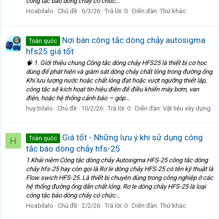
công tắc báo dòng chảy có chức...
Hoabilalo
Chủ đề
6/3/26
Trả lời: 0
Diễn đàn:
Thứ khác
Nơi bán công tắc dòng chảy autosigma
Toàn quốc
hfs25 giá tốt
🧠 1. Giới thiệu chung Công tắc dòng chảy HFS25 là thiết bị cơ học
dùng để phát hiện và giám sát dòng chảy chất lỏng trong đường ống.
Khi lưu lượng nước hoặc chất lỏng đạt hoặc vượt ngưỡng thiết lập,
công tắc sẽ kích hoạt tín hiệu điện để điều khiển máy bơm, van
điện, hoặc hệ thống cảnh báo — góp...
huy bilalo
Chủ đề
10/2/26
Trả lời: 0
Diễn đàn:
Vật liệu xây dựng
Giá tốt - Những lưu ý khi sử dụng công
Toàn quốc
H
tắc báo dòng chảy hfs-25
1.Khái niệm Công tắc dòng chảy Autosigma HFS-25 công tắc dòng
chảy hfs-25 hay còn gọi là Rơ le dòng chảy HFS-25 có tên kỹ thuật là
Flow swich HFS-25. Là thiết bị chuyên dùng trong công nghiệp ở các
hệ thống đường ống dẫn chất lỏng. Rơ le dòng chảy HFS-25 là loại
công tắc báo dòng chảy có chức...
Hoabilalo
Chủ đề
2/2/26
Trả lời: 0
Diễn đàn:
Thứ khác