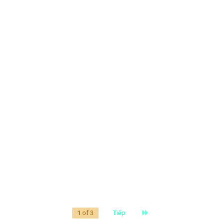
Last
1 of 3
Tiếp