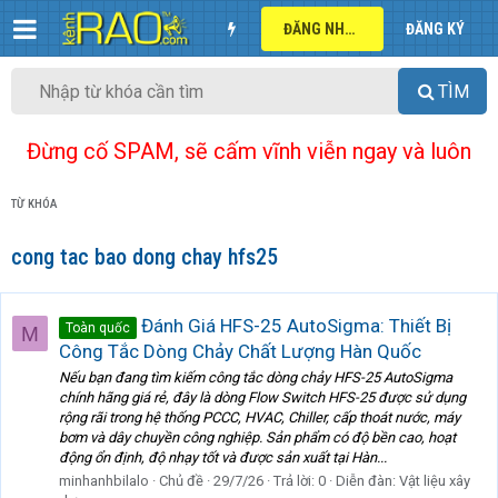
ĐĂNG NHẬP
ĐĂNG KÝ
TÌM
Đừng cố SPAM, sẽ cấm vĩnh viễn ngay và luôn
TỪ KHÓA
cong tac bao dong chay hfs25
Đánh Giá HFS-25 AutoSigma: Thiết Bị
Toàn quốc
M
Công Tắc Dòng Chảy Chất Lượng Hàn Quốc
Nếu bạn đang tìm kiếm công tắc dòng chảy HFS-25 AutoSigma
chính hãng giá rẻ, đây là dòng Flow Switch HFS-25 được sử dụng
rộng rãi trong hệ thống PCCC, HVAC, Chiller, cấp thoát nước, máy
bơm và dây chuyền công nghiệp. Sản phẩm có độ bền cao, hoạt
động ổn định, độ nhạy tốt và được sản xuất tại Hàn...
minhanhbilalo
Chủ đề
29/7/26
Trả lời: 0
Diễn đàn:
Vật liệu xây