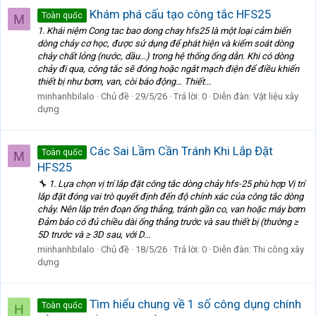
Khám phá cấu tạo công tắc HFS25
Toàn quốc
M
1. Khái niệm Cong tac bao dong chay hfs25 là một loại cảm biến
dòng chảy cơ học, được sử dụng để phát hiện và kiểm soát dòng
chảy chất lỏng (nước, dầu…) trong hệ thống ống dẫn. Khi có dòng
chảy đi qua, công tắc sẽ đóng hoặc ngắt mạch điện để điều khiển
thiết bị như bơm, van, còi báo động… Thiết...
minhanhbilalo
Chủ đề
29/5/26
Trả lời: 0
Diễn đàn:
Vật liệu xây
dựng
Các Sai Lầm Cần Tránh Khi Lắp Đặt
Toàn quốc
M
HFS25
🔧 1. Lựa chọn vị trí lắp đặt công tắc dòng chảy hfs-25 phù hợp Vị trí
lắp đặt đóng vai trò quyết định đến độ chính xác của công tắc dòng
chảy. Nên lắp trên đoạn ống thẳng, tránh gần co, van hoặc máy bơm
Đảm bảo có đủ chiều dài ống thẳng trước và sau thiết bị (thường ≥
5D trước và ≥ 3D sau, với D...
minhanhbilalo
Chủ đề
18/5/26
Trả lời: 0
Diễn đàn:
Thi công xây
dựng
Tìm hiểu chung về 1 số công dụng chính
Toàn quốc
H