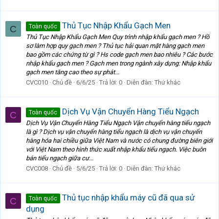
Thủ Tục Nhập Khẩu Gạch Men
Toàn quốc
C
Thủ Tục Nhập Khẩu Gạch Men Quy trình nhập khẩu gạch men ? Hồ
sơ làm hợp quy gạch men ? Thủ tục hải quan mặt hàng gạch men
bao gồm các chứng từ gì ? Hs code gạch men bao nhiêu ? Các bước
nhập khẩu gạch men ? Gạch men trong ngành xây dựng: Nhập khẩu
gạch men tăng cao theo sự phát...
CVC010
Chủ đề
6/6/25
Trả lời: 0
Diễn đàn:
Thứ khác
Dịch Vụ Vận Chuyển Hàng Tiểu Ngạch
Toàn quốc
C
Dịch Vụ Vận Chuyển Hàng Tiểu Ngạch Vận chuyển hàng tiểu ngạch
là gì ? Dịch vụ vận chuyển hàng tiểu ngạch là dịch vụ vận chuyển
hàng hóa hai chiều giữa Việt Nam và nước có chung đường biên giới
với Việt Nam theo hình thức xuất nhập khẩu tiểu ngạch. Việc buôn
bán tiểu ngạch giữa cư...
CVC008
Chủ đề
5/6/25
Trả lời: 0
Diễn đàn:
Thứ khác
Thủ tục nhập khẩu máy cũ đã qua sử
Toàn quốc
C
dụng