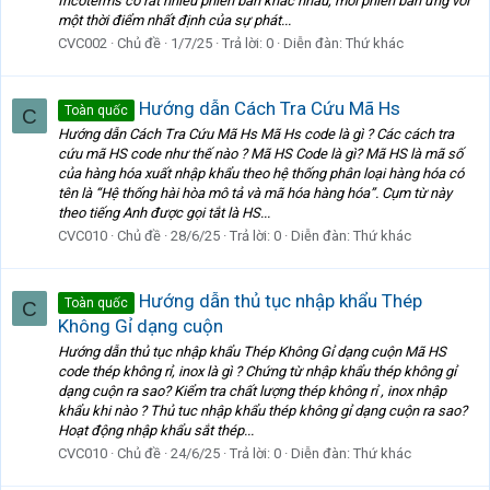
Incoterms có rất nhiều phiên bản khác nhau, mỗi phiên bản ứng với
một thời điểm nhất định của sự phát...
CVC002
Chủ đề
1/7/25
Trả lời: 0
Diễn đàn:
Thứ khác
Hướng dẫn Cách Tra Cứu Mã Hs
Toàn quốc
C
Hướng dẫn Cách Tra Cứu Mã Hs Mã Hs code là gì ? Các cách tra
cứu mã HS code như thế nào ? Mã HS Code là gì? Mã HS là mã số
của hàng hóa xuất nhập khẩu theo hệ thống phân loại hàng hóa có
tên là “Hệ thống hài hòa mô tả và mã hóa hàng hóa”. Cụm từ này
theo tiếng Anh được gọi tắt là HS...
CVC010
Chủ đề
28/6/25
Trả lời: 0
Diễn đàn:
Thứ khác
Hướng dẫn thủ tục nhập khẩu Thép
Toàn quốc
C
Không Gỉ dạng cuộn
Hướng dẫn thủ tục nhập khẩu Thép Không Gỉ dạng cuộn Mã HS
code thép không rỉ, inox là gì ? Chứng từ nhập khẩu thép không gỉ
dạng cuộn ra sao? Kiểm tra chất lượng thép không rỉ , inox nhập
khẩu khi nào ? Thủ tuc nhập khẩu thép không gỉ dạng cuộn ra sao?
Hoạt động nhập khẩu sắt thép...
CVC010
Chủ đề
24/6/25
Trả lời: 0
Diễn đàn:
Thứ khác