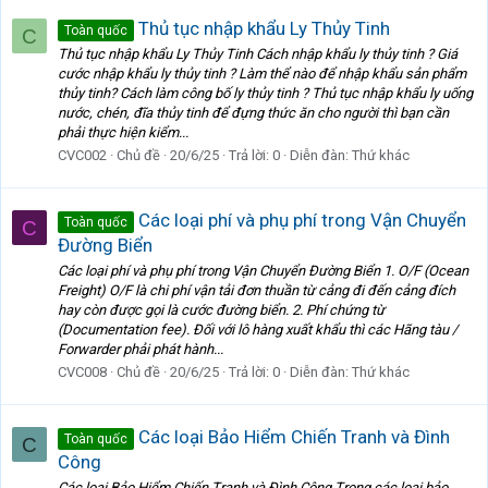
Thủ tục nhập khẩu Ly Thủy Tinh
Toàn quốc
C
Thủ tục nhập khẩu Ly Thủy Tinh Cách nhập khẩu ly thủy tinh ? Giá
cước nhập khẩu ly thủy tinh ? Làm thể nào để nhập khẩu sản phẩm
thủy tinh? Cách làm công bố ly thủy tinh ? Thủ tục nhập khẩu ly uống
nước, chén, đĩa thủy tinh để đựng thức ăn cho người thì bạn cần
phải thực hiện kiểm...
CVC002
Chủ đề
20/6/25
Trả lời: 0
Diễn đàn:
Thứ khác
Các loại phí và phụ phí trong Vận Chuyển
Toàn quốc
C
Đường Biển
Các loại phí và phụ phí trong Vận Chuyển Đường Biển 1. O/F (Ocean
Freight) O/F là chi phí vận tải đơn thuần từ cảng đi đến cảng đích
hay còn được gọi là cước đường biển. 2. Phí chứng từ
(Documentation fee). Đối với lô hàng xuất khẩu thì các Hãng tàu /
Forwarder phải phát hành...
CVC008
Chủ đề
20/6/25
Trả lời: 0
Diễn đàn:
Thứ khác
Các loại Bảo Hiểm Chiến Tranh và Đình
Toàn quốc
C
Công
Các loại Bảo Hiểm Chiến Tranh và Đình Công Trong các loại bảo