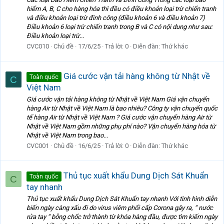
hiểm A, B, C cho hàng hóa thì đều có điều khoản loại trừ chiến tranh
và điều khoản loại trừ đình công (điều khoản 6 và điều khoản 7)
Điều khoản 6 loại trừ chiến tranh trong B và C có nội dung như sau:
Điều khoản loại trừ...
CVC010
Chủ đề
17/6/25
Trả lời: 0
Diễn đàn:
Thứ khác
Giá cước vận tải hàng không từ Nhật về
Toàn quốc
C
Việt Nam
Giá cước vận tải hàng không từ Nhật về Việt Nam Giá vận chuyển
hàng Air từ Nhật về Việt Nam là bao nhiêu? Công ty vận chuyển quốc
tế hàng Air từ Nhật về Việt Nam ? Giá cước vận chuyển hàng Air từ
Nhật về Việt Nam gồm những phụ phí nào? Vận chuyển hàng hóa từ
Nhật về Việt Nam trong bao...
CVC001
Chủ đề
16/6/25
Trả lời: 0
Diễn đàn:
Thứ khác
Thủ tục xuất khẩu Dung Dịch Sát Khuẩn
Toàn quốc
C
tay nhanh
Thủ tục xuất khẩu Dung Dịch Sát Khuẩn tay nhanh Với tình hình diễn
biến ngày càng xấu đi do virus viêm phổi cấp Corona gây ra, “ nước
rửa tay “ bỗng chốc trở thành từ khóa hàng đầu, được tìm kiếm ngày