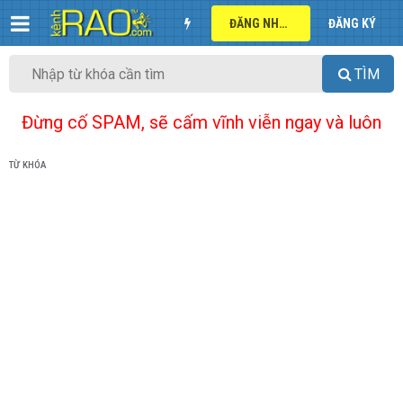
ĐĂNG NHẬP
ĐĂNG KÝ
TÌM
Đừng cố SPAM, sẽ cấm vĩnh viễn ngay và luôn
TỪ KHÓA