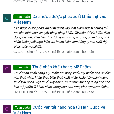
CVC002
Chủ đề
8/7/25
Trả lời: 0
Diễn đàn:
Thứ khác
Các nước được phép xuất khẩu thịt vào
Toàn quốc
C
Việt Nam
Các nước được phép xuất khẩu thịt vào Việt Nam Ngoài những thủ
tục cần thiết như xin giấy phép nhập khẩu, lấy mẫu để xin kiểm dịch
động vật, việc đầu tiên, tuy đơn giản nhưng vô cùng quan trọng nhà
nhập khẩu phải thực hiện, đó là tìm hiểu xem Công ty sản xuất thịt
phía nước ngoài đã...
CVC001
Chủ đề
7/7/25
Trả lời: 0
Diễn đàn:
Thứ khác
Thuế nhập khẩu hàng Mỹ Phẩm
Toàn quốc
C
Thuế nhập khẩu hàng Mỹ Phẩm Khi nhập khẩu mỹ phẩm bạn sẽ cần
nộp thuế nhập khẩu theo biểu thuế xuất nhập khẩu hiện hành cùng
thuế VAT theo Luật thuế. Tuy nhiên, mức thuế suất áp dụng cho các
loại mỹ phẩm là khác nhau, cũng như cho từng khu vực mậu dịch...
CVC008
Chủ đề
5/7/25
Trả lời: 0
Diễn đàn:
Thứ khác
Cước vận tải hàng hóa từ Hàn Quốc về
Toàn quốc
C
Việt Nam