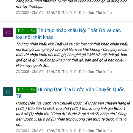
càng nhiều trên Internet. Nước rửa tay khô hay còn gọi là dung dịch
rửa tay thường...
CVC002
Chủ đề
13/6/25
Trả lời: 0
Diễn đàn:
Thứ khác
Thủ tục nhập khẩu Nội Thất Gỗ và các
Toàn quốc
C
loại nội thất khác
Thủ tục nhập khẩu Nội Thất Gỗ và các loại nội thất khác Nhập khẩu
nội thất gỗ, bàn ghế gỗ vào Việt Nam có khó không? Các giấy tờ cần
thiết để nhập khẩu nội thất gỗ, bàn ghế gỗ ? Mã HS nội thất gỗ, bàn
ghế gỗ là gì? Thuế nhập khẩu nội thất gỗ, bàn ghế gỗ là bao nhiêu?
Hiện nay ngành đồ...
CVC008
Chủ đề
11/6/25
Trả lời: 0
Diễn đàn:
Thứ khác
Hướng Dẫn Tra Cước Vận Chuyển Quốc
Toàn quốc
C
Tế
Hướng Dẫn Tra Cước Vận Chuyển Quốc Tế Cước vận chuyển hàng lẻ
( LCL ) Đầu tiên ta click vào chữ ( LCL ) trên khung tính giá Bước 1:
tại ô số (1) nhập tên " Cảng đi " Bước 2: tại ô số (2) nhập tên " Cảng
đến" Bước 3: tại ô số (3) nhập trọng lượng cân thực tế Bước 4: tại ô
số...
CVC001
Chủ đề
10/6/25
Trả lời: 0
Diễn đàn:
Thứ khác