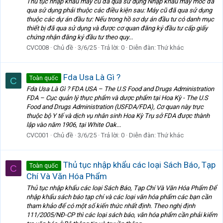
Thủ tục nhập khẩu máy cũ đã qua sử dụng Nhập khẩu máy móc đã
qua sử dụng phải thuộc các điều kiện sau: Máy cũ đã qua sử dụng
thuộc các dự án đầu tư: Nếu trong hồ sơ dự án đầu tư có danh mục
thiết bị đã qua sử dụng và được cơ quan đăng ký đầu tư cấp giấy
chứng nhận đăng ký đầu tư theo quy...
CVC008
Chủ đề
3/6/25
Trả lời: 0
Diễn đàn:
Thứ khác
Fda Usa Là Gì ?
Toàn quốc
C
Fda Usa Là Gì ? FDA USA – The U.S Food and Drugs Administration
FDA – Cục quản lý thực phẩm và dược phẩm tại Hoa Kỳ - The U.S
Food and Drugs Administration (USFDA/FDA), Cơ quan này trực
thuộc bộ Y tế và dịch vụ nhân sinh Hoa Kỳ Trụ sở FDA được thành
lập vào năm 1906, tại White Oak...
CVC001
Chủ đề
3/6/25
Trả lời: 0
Diễn đàn:
Thứ khác
Thủ tục nhập khẩu các loại Sách Báo, Tạp
Toàn quốc
C
Chí Và Văn Hóa Phẩm
Thủ tục nhập khẩu các loại Sách Báo, Tạp Chí Và Văn Hóa Phẩm Để
nhập khẩu sách báo tạp chí và các loại văn hóa phẩm các bạn cần
tham khảo để có một số kiến thức nhất định. Theo nghị định
111/2005/NĐ-CP thì các loại sách báo, văn hóa phẩm cần phải kiểm