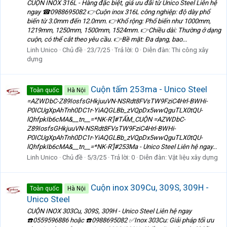
CUỘN INOX 316L - Hàng đặc biệt, giá ưu đãi từ Unico Steel Liên hệ
ngay ☎0988695082 👉Cuộn inox 316L công nghiệp: độ dày phổ
biến từ 3.0mm đến 12.0mm. 👉Khổ rộng: Phổ biến như 1000mm,
1219mm, 1250mm, 1500mm, 1524mm. 👉Chiều dài: Thường ở dạng
cuộn, có thể cắt theo yêu cầu. 👉Bề mặt: Đa dạng, bao...
Linh Unico
Chủ đề
23/7/25
Trả lời: 0
Diễn đàn:
Thi công xây
dựng
Cuộn tấm 253ma - Unico Steel
Toàn quốc
Hà Nội
=AZWDbC-Z89IosfsGHkjuuVN-NSRdt8FVsTW9FziC4Hrl-BWHi-
P0ICUgXpAhTnh0DC1r-YiAQGLBb_zVQpDx5wwQguTLX0tQU-
lQhfpkIb6cMA&__tn__=*NK-R']#TẤM_CUỘN =AZWDbC-
Z89IosfsGHkjuuVN-NSRdt8FVsTW9FziC4Hrl-BWHi-
P0ICUgXpAhTnh0DC1r-YiAQGLBb_zVQpDx5wwQguTLX0tQU-
lQhfpkIb6cMA&__tn__=*NK-R']#253Ma - Unico Steel Liên hệ ngay...
Linh Unico
Chủ đề
5/3/25
Trả lời: 0
Diễn đàn:
Vật liệu xây dựng
Cuộn inox 309Cu, 309S, 309H -
Toàn quốc
Hà Nội
Unico Steel
CUỘN INOX 303Cu, 309S, 309H - Unico Steel Liên hệ ngay
☎️0559596886 hoặc ☎️0988695082 ✅Inox 303Cu: Giải pháp tối ưu