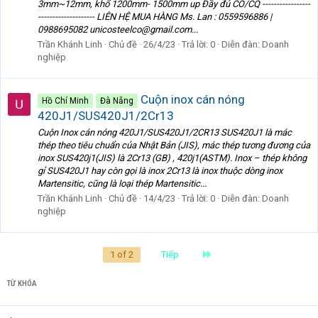
3mm~12mm, khổ 1200mm- 1500mm up Đầy đủ CO/CQ -----------------
-------------------- LIÊN HỆ MUA HÀNG Ms. Lan : 0559596886 |
0988695082 unicosteelco@gmail.com...
Trần Khánh Linh
Chủ đề
26/4/23
Trả lời: 0
Diễn đàn:
Doanh
nghiệp
Cuộn inox cán nóng
Hồ Chí Minh
Đà Nẵng
420J1/SUS420J1/2Cr13
Cuộn Inox cán nóng 420J1/SUS420J1/2CR13 SUS420J1 là mác
thép theo tiêu chuẩn của Nhật Bản (JIS), mác thép tương đương của
inox SUS420j1(JIS) là 2Cr13 (GB) , 420j1(ASTM). Inox – thép không
gỉ SUS420J1 hay còn gọi là inox 2Cr13 là inox thuộc dòng inox
Martensitic, cũng là loại thép Martensitic...
Trần Khánh Linh
Chủ đề
14/4/23
Trả lời: 0
Diễn đàn:
Doanh
nghiệp
Last
1 of 2
Tiếp
TỪ KHÓA