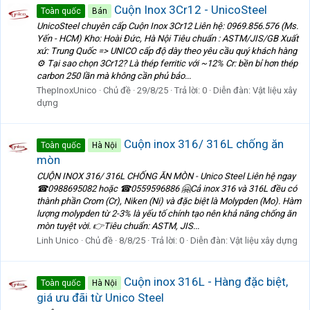
Cuộn Inox 3Cr12 - UnicoSteel
Toàn quốc
Bán
UnicoSteel chuyên cấp Cuộn Inox 3Cr12 Liên hệ: 0969.856.576 (Ms.
Yến - HCM) Kho: Hoài Đức, Hà Nội Tiêu chuẩn : ASTM/JIS/GB Xuất
xứ: Trung Quốc => UNICO cấp độ dày theo yêu cầu quý khách hàng
⚙️ Tại sao chọn 3Cr12? Là thép ferritic với ~12% Cr: bền bỉ hơn thép
carbon 250 lần mà không cần phủ bảo...
ThepInoxUnico
Chủ đề
29/8/25
Trả lời: 0
Diễn đàn:
Vật liệu xây
dựng
Cuộn inox 316/ 316L chống ăn
Toàn quốc
Hà Nội
mòn
CUỘN INOX 316/ 316L CHỐNG ĂN MÒN - Unico Steel Liên hệ ngay
☎0988695082 hoặc ☎0559596886 🤗Cả inox 316 và 316L đều có
thành phần Crom (Cr), Niken (Ni) và đặc biệt là Molypden (Mo). Hàm
lượng molypden từ 2-3% là yếu tố chính tạo nên khả năng chống ăn
mòn tuyệt vời. 👉Tiêu chuẩn: ASTM, JIS...
Linh Unico
Chủ đề
8/8/25
Trả lời: 0
Diễn đàn:
Vật liệu xây dựng
Cuộn inox 316L - Hàng đặc biệt,
Toàn quốc
Hà Nội
giá ưu đãi từ Unico Steel