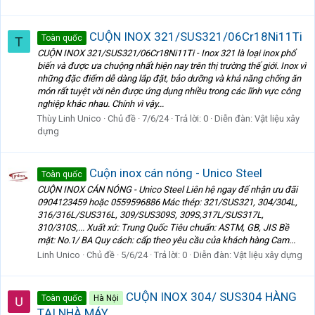
CUỘN INOX 321/SUS321/06Cr18Ni11Ti
Toàn quốc
T
CUỘN INOX 321/SUS321/06Cr18Ni11Ti - Inox 321 là loại inox phổ
biến và được ưa chuộng nhất hiện nay trên thị trường thế giới. Inox vì
những đặc điểm dễ dàng lắp đặt, bảo dưỡng và khả năng chống ăn
món rất tuyệt vời nên được ứng dụng nhiều trong các lĩnh vực công
nghiệp khác nhau. Chính vì vậy...
Thùy Linh Unico
Chủ đề
7/6/24
Trả lời: 0
Diễn đàn:
Vật liệu xây
dựng
Cuộn inox cán nóng - Unico Steel
Toàn quốc
CUỘN INOX CÁN NÓNG - Unico Steel Liên hệ ngay để nhận ưu đãi
0904123459 hoặc 0559596886 Mác thép: 321/SUS321, 304/304L,
316/316L/SUS316L, 309/SUS309S, 309S,317L/SUS317L,
310/310S,... Xuất xứ: Trung Quốc Tiêu chuẩn: ASTM, GB, JIS Bề
mặt: No.1/ BA Quy cách: cấp theo yêu cầu của khách hàng Cam...
Linh Unico
Chủ đề
5/6/24
Trả lời: 0
Diễn đàn:
Vật liệu xây dựng
CUỘN INOX 304/ SUS304 HÀNG
Toàn quốc
Hà Nội
TẠI NHÀ MÁY