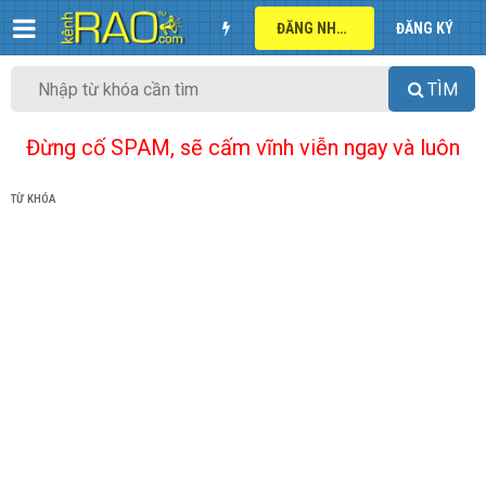
ĐĂNG NHẬP
ĐĂNG KÝ
TÌM
Đừng cố SPAM, sẽ cấm vĩnh viễn ngay và luôn
TỪ KHÓA