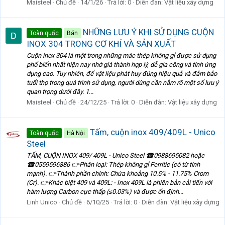
Maisteel
Chủ đề
14/1/26
Trả lời: 0
Diễn đàn:
Vật liệu xây dựng
NHỮNG LƯU Ý KHI SỬ DỤNG CUỘN
Toàn quốc
Bán
INOX 304 TRONG CƠ KHÍ VÀ SẢN XUẤT
Cuộn inox 304 là một trong những mác thép không gỉ được sử dụng
phổ biến nhất hiện nay nhờ giá thành hợp lý, dễ gia công và tính ứng
dụng cao. Tuy nhiên, để vật liệu phát huy đúng hiệu quả và đảm bảo
tuổi thọ trong quá trình sử dụng, người dùng cần nắm rõ một số lưu ý
quan trọng dưới đây. 1...
Maisteel
Chủ đề
24/12/25
Trả lời: 0
Diễn đàn:
Vật liệu xây dựng
Tấm, cuộn inox 409/409L - Unico
Toàn quốc
Hà Nội
Steel
TẤM, CUỘN INOX 409/ 409L - Unico Steel ☎0988695082 hoặc
☎0559596886 👉Phân loại: Thép không gỉ Ferritic (có từ tính
mạnh). 👉Thành phần chính: Chứa khoảng 10.5% - 11.75% Crom
(Cr). 👉Khác biệt 409 và 409L: - Inox 409L là phiên bản cải tiến với
hàm lượng Carbon cực thấp (≤0.03%) và được ổn định...
Linh Unico
Chủ đề
6/10/25
Trả lời: 0
Diễn đàn:
Vật liệu xây dựng