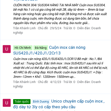
CUỘN INOX 304/ SUS304 HÀNG TẠI NHÀ MÁY Cuộn inox SUS304,
bề mặt No.1 có cả gia công bề mặt 2B, dày từ 4mm – 8mm là loại
hàng cán nóng hoặc gia công bề mặt 2B bóng mờ và được sản xuất
thành dạng cuộn, nên thường được sử dụng làm bồn, bể chứa
nguyên liệu thực phẩm như sữa, đường, bia nước giải...
Trần Khánh Linh
Chủ đề
29/5/24
Trả lời: 0
Diễn đàn:
Doanh
nghiệp
Cuộn inox cán nóng
Hồ Chí Minh
Đà Nẵng
SUS420J1/420J1/2Cr13
Cuộn Inox cán nóng 420J1/SUS420J1/2CR13 Bề mặt : No.1 /BA
Xuất xứ : Trung Quốc. Đặc tính inox : Inox SUS420J1 sau khi xử lí
nhiệt thì chỉ có thể đạt độ cứng 40 HRC, lên tới 44 HRC có thể bị nứt,
40 HRC là độ cứng đẹp. Kích thước cuộn inox SUS420J1: + Dày :
3mm~12mm + Khổ : 1200mm- 1500mm up...
Trần Khánh Linh
Chủ đề
4/12/23
Trả lời: 0
Diễn đàn:
Doanh
nghiệp
Unico chuyên cấp cuộn inox ,
Toàn quốc
Bình Dương
độ dày từ 3ly có cấp theo yêu cầu