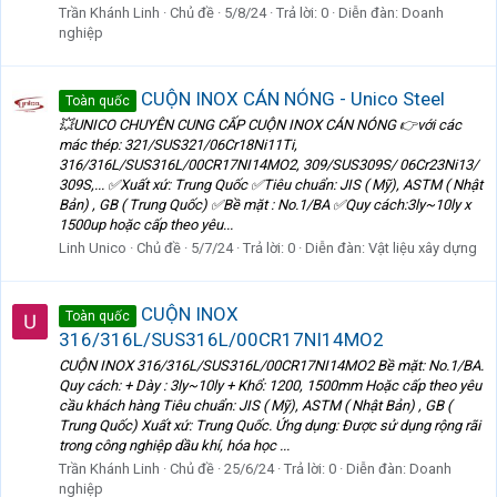
Trần Khánh Linh
Chủ đề
5/8/24
Trả lời: 0
Diễn đàn:
Doanh
nghiệp
CUỘN INOX CÁN NÓNG - Unico Steel
Toàn quốc
💥UNICO CHUYÊN CUNG CẤP CUỘN INOX CÁN NÓNG 👉với các
mác thép: 321/SUS321/06Cr18Ni11Ti,
316/316L/SUS316L/00CR17NI14MO2, 309/SUS309S/ 06Cr23Ni13/
309S,... ✅Xuất xứ: Trung Quốc ✅Tiêu chuẩn: JIS ( Mỹ), ASTM ( Nhật
Bản) , GB ( Trung Quốc) ✅Bề mặt : No.1/BA ✅Quy cách:3ly~10ly x
1500up hoặc cấp theo yêu...
Linh Unico
Chủ đề
5/7/24
Trả lời: 0
Diễn đàn:
Vật liệu xây dựng
CUỘN INOX
Toàn quốc
316/316L/SUS316L/00CR17NI14MO2
CUỘN INOX 316/316L/SUS316L/00CR17NI14MO2 Bề mặt: No.1/BA.
Quy cách: + Dày : 3ly~10ly + Khổ: 1200, 1500mm Hoặc cấp theo yêu
cầu khách hàng Tiêu chuẩn: JIS ( Mỹ), ASTM ( Nhật Bản) , GB (
Trung Quốc) Xuất xứ: Trung Quốc. Ứng dụng: Được sử dụng rộng rãi
trong công nghiệp dầu khí, hóa học ...
Trần Khánh Linh
Chủ đề
25/6/24
Trả lời: 0
Diễn đàn:
Doanh
nghiệp