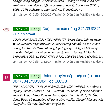
cho gia công cắt gọt. ✅Inox 309S/309H: Chống ăn mòn và độ bền
vượt trội ở nhiệt độ cao 🥰Unico Steel cung cấp Cuộn Inox 303Cu,
309S, 309H chất lượng cao - Xuất xứ: Trung Quốc -...
Linh Unico
Chủ đề
20/2/25
Trả lời: 0
Diễn đàn:
Vật liệu xây dựng
Cuộn inox cán nóng 321/SUS321
Toàn quốc
Hà Nội
- Unico Steel
CUỘN INOX 321/SUS321/06Cr18Ni11Ti - Unico Steel Liên hệ ngay
☎️0559596886 hoặc ☎️0988695082 👉Cung cấp đủ CO, CQ và các
chứng từ khác 👉Cam kết hàng loại 1, giá tại xưởng 👉Hỗ trợ vận
chuyển 📌Ngoài ra Unico còn cung cấp các mác thép khác như:
316/316L/SUS316L/00CR17NI14MO2, 309/SUS309S/06Cr23Ni13/...
Linh Unico
Chủ đề
2/12/24
Trả lời: 0
Diễn đàn:
Vật liệu xây dựng
Unico chuyên cấp thép cuộn inox
Toàn quốc
Hà Nội
304/304L/SUS304 , có CO/CQ
UNICO CHUYÊN CUỘN INOX 304/SUS304/06Cr19Ni10 Quy cách: +
Độ dày : 3mm~12mm + Khổ : 1200mm - 1500mm up Hoặc cấp theo
yêu cầu khách hàng. Xuất xứ: Trung Quốc. Bề mặt: No.1/BA. Ứng
dụng: Được sử dụng rộng rãi trong công nghiệp dầu khí ,hóa học ,xây
dựng cầu, dệt may, luyện kim cơ giới, y...