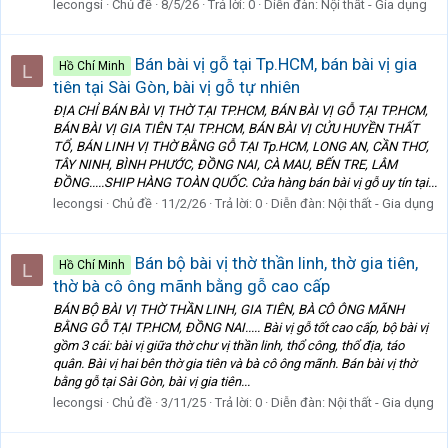
lecongsi
Chủ đề
8/5/26
Trả lời: 0
Diễn đàn:
Nội thất - Gia dụng
Bán bài vị gỗ tại Tp.HCM, bán bài vị gia
Hồ Chí Minh
L
tiên tại Sài Gòn, bài vị gỗ tự nhiên
ĐỊA CHỈ BÁN BÀI VỊ THỜ TẠI TP.HCM, BÁN BÀI VỊ GỖ TẠI TP.HCM,
BÁN BÀI VỊ GIA TIÊN TẠI TP.HCM, BÁN BÀI VỊ CỬU HUYỀN THẤT
TỔ, BÁN LINH VỊ THỜ BẰNG GỖ TẠI Tp.HCM, LONG AN, CẦN THƠ,
TÂY NINH, BÌNH PHƯỚC, ĐỒNG NAI, CÀ MAU, BẾN TRE, LÂM
ĐỒNG.....SHIP HÀNG TOÀN QUỐC. Cửa hàng bán bài vị gỗ uy tín tại...
lecongsi
Chủ đề
11/2/26
Trả lời: 0
Diễn đàn:
Nội thất - Gia dụng
Bán bộ bài vị thờ thần linh, thờ gia tiên,
Hồ Chí Minh
L
thờ bà cô ông mãnh bằng gỗ cao cấp
BÁN BỘ BÀI VỊ THỜ THẦN LINH, GIA TIÊN, BÀ CÔ ÔNG MÃNH
BẰNG GỖ TẠI TP.HCM, ĐỒNG NAI..... Bài vị gỗ tốt cao cấp, bộ bài vị
gồm 3 cái: bài vị giữa thờ chư vị thần linh, thổ công, thổ địa, táo
quân. Bài vị hai bên thờ gia tiên và bà cô ông mãnh. Bán bài vị thờ
bằng gỗ tại Sài Gòn, bài vị gia tiên...
lecongsi
Chủ đề
3/11/25
Trả lời: 0
Diễn đàn:
Nội thất - Gia dụng