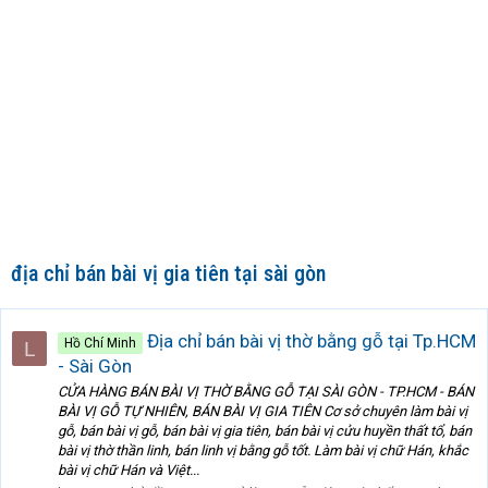
địa chỉ bán bài vị gia tiên tại sài gòn
Địa chỉ bán bài vị thờ bằng gỗ tại Tp.HCM
Hồ Chí Minh
L
- Sài Gòn
CỬA HÀNG BÁN BÀI VỊ THỜ BẰNG GỖ TẠI SÀI GÒN - TP.HCM - BÁN
BÀI VỊ GỖ TỰ NHIÊN, BÁN BÀI VỊ GIA TIÊN Cơ sở chuyên làm bài vị
gỗ, bán bài vị gỗ, bán bài vị gia tiên, bán bài vị cửu huyền thất tổ, bán
bài vị thờ thần linh, bán linh vị bằng gỗ tốt. Làm bài vị chữ Hán, khắc
bài vị chữ Hán và Việt...