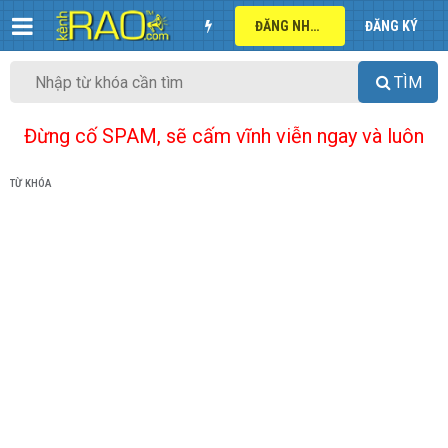
ĐĂNG NHẬP
ĐĂNG KÝ
TÌM
Đừng cố SPAM, sẽ cấm vĩnh viễn ngay và luôn
TỪ KHÓA