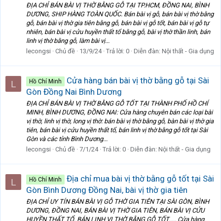
ĐỊA CHỈ BÁN BÀI VỊ THỜ BẰNG GỖ TẠI TP.HCM, ĐỒNG NAI, BÌNH
DƯƠNG, SHIP HÀNG TOÀN QUỐC. Bán bài vị gỗ, bán bài vị thờ bằng
gỗ, bán bài vị thờ gia tiên bằng gỗ, bán bài vị gỗ tốt, bán bài vị gỗ tự
nhiên, bán bài vị cửu huyền thất tổ bằng gỗ, bài vị thờ thần linh, bán
linh vị thờ bằng gỗ, làm bài vị...
lecongsi
Chủ đề
13/9/24
Trả lời: 0
Diễn đàn:
Nội thất - Gia dụng
Cửa hàng bán bài vị thờ bằng gỗ tại Sài
Hồ Chí Minh
L
Gòn Đồng Nai Bình Dương
ĐỊA CHỈ BÁN BÀI VỊ THỜ BẰNG GỖ TỐT TẠI THÀNH PHỐ HỒ CHÍ
MINH, BÌNH DƯƠNG, ĐỒNG NAI: Cửa hàng chuyên bán các loại bài
vị thờ, linh vị thờ, long vị thờ: bán bài vị thờ bằng gỗ, bàn bài vị thờ gia
tiên, bán bài vị cửu huyền thất tổ, bán linh vị thờ bằng gỗ tốt tại Sài
Gòn và các tỉnh Bình Dương...
lecongsi
Chủ đề
7/1/24
Trả lời: 0
Diễn đàn:
Nội thất - Gia dụng
Địa chỉ mua bài vị thờ bằng gỗ tốt tại Sài
Hồ Chí Minh
L
Gòn Bình Dương Đồng Nai, bài vị thờ gia tiên
ĐỊA CHỈ UY TÍN BÁN BÀI VỊ GỖ THỜ GIA TIÊN TẠI SÀI GÒN, BÌNH
DƯƠNG, ĐỒNG NAI, BÁN BÀI VỊ THỜ GIA TIÊN, BÁN BÀI VỊ CỬU
HUYỀN THẤT TỔ, BÁN LINH VỊ THỜ BẰNG GỖ TỐT..... Cửa hàng