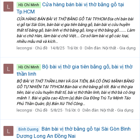
Cửa hàng bán bài vị thờ bằng gỗ tại
Hồ Chí Minh
L
Tp.HCM
CỬA HÀNG BÁN BÀI VỊ THỜ BẰNG GỖ TẠI TP.HCM Địa chỉ bán bài
vị gỗ tại Sài Gòn, bán bài vị gia tiên bằng gỗ, bán bài vị cửu huyền
thất tổ bằng gỗ, bán linh vị thờ bằng gỗ, long vị thờ bằng gỗ........ Làm
bài vị chữ Hán, làm bài vị chữ Việt.... Cơ sở làm bài vị gỗ các loại,
nhiều mẫu mã và kích...
lecongsi
Chủ đề
14/8/25
Trả lời: 0
Diễn đàn:
Nội thất - Gia dụng
Bộ bài vị thờ gia tiên bằng gỗ, bài vị thờ
Hồ Chí Minh
L
thần linh
BỘ BÀI VỊ THỜ THẦN LINH VÀ GIA TIÊN, BÀ CÔ ÔNG MÃNH BẰNG
GỖ TỰ NHIÊN TẠI TP.HCM Bán bài vị thờ bằng gỗ tốt. Bài vị thờ gia
tiên, bài vị cửu huyền thất tổ, bài vị thờ thần linh, bài vị thờ bà cô ông
mãnh 1. Bài vị giữa cao 42cm (a).Bản Gia Đồng Trù Tư Mệnh Táo
Phủ Thần Quân; (b).Bản Xứ Thổ Công...
lecongsi
Chủ đề
5/8/25
Trả lời: 0
Diễn đàn:
Nội thất - Gia dụng
Bán bài vị thờ bằng gỗ tại Sài Gòn Bình
Bình Dương
L
Dương Long An Đồng Nai