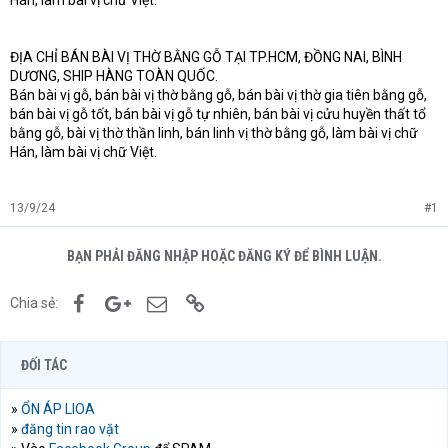
Hán, làm bài vị chữ Việt.
ĐỊA CHỈ BÁN BÀI VỊ THỜ BẰNG GỖ TẠI TP.HCM, ĐỒNG NAI, BÌNH
DƯƠNG, SHIP HÀNG TOÀN QUỐC.
Bán bài vị gỗ, bán bài vị thờ bằng gỗ, bán bài vị thờ gia tiên bằng gỗ,
bán bài vị gỗ tốt, bán bài vị gỗ tự nhiên, bán bài vị cửu huyền thất tổ
bằng gỗ, bài vị thờ thần linh, bán linh vị thờ bằng gỗ, làm bài vị chữ
Hán, làm bài vị chữ Việt.
13/9/24
#1
BẠN PHẢI ĐĂNG NHẬP HOẶC ĐĂNG KÝ ĐỂ BÌNH LUẬN.
Facebook
Google+
Email
Link
Chia sẻ:
ĐỐI TÁC
»
ỔN ÁP LIOA
»
đăng tin rao vặt