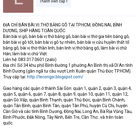
Thành viên cấp 1
ĐỊA CHỈ BÁN BÀI VỊ THỜ BẰNG GỖ TẠI TP.HCM, ĐỒNG NAI, BÌNH
DƯƠNG, SHIP HÀNG TOÀN QUỐC.
Bán bài vị gỗ, bán bài vị thờ bằng gỗ, bán bài vị thờ gia tiên bằng gỗ,
bán bài vị gỗ tốt, bán bài vị gỗ tự nhiên, bán bài vị cửu huyền thất tổ
bằng gỗ, bài vị thờ thần linh, bán linh vị thờ bằng gỗ, làm bài vị chữ
Hán, làm bài vị chữ Việt.
Liên hệ: 083.317.0601 (zalo)
Địa chỉ: Số 34 khu phố Bình Đường 1 phường An Bình thị xã Dĩ An tỉnh
Bình Dương (gần ngã tư cầu vượt Linh Xuân quận Thủ Đức TP.HCM).
Truy cập tại:
http://lecongsi.blogspot.com/
Giao hàng các quận ở thành Sài Gòn: quận 1, quận 2, quận 3, quận 4,
quận 5, quận 6, quận 7, quận 8, quận 9, quận 10, quận 11, quận 12,
quận Gò Vấp, quận Bình Thạnh, quận Thủ Đức, quận Bình Chánh,
quận Tân Bình, quận Bình Tân, quận Tân Phú, huyện Củ Chi, huyện
Cần Giờ và các tỉnh Bình Dương, Đồng Nai, Long An, Bà Rịa Vũng Tàu,
Bình Phước, Đắk Nông, Tây Ninh, Bến Tre, Cần Thơ...và trên toàn
quốc.