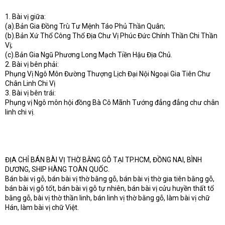
1. Bài vị giữa:
(a).Bản Gia Đồng Trù Tư Mệnh Táo Phủ Thần Quân;
(b).Bản Xứ Thổ Công Thổ Địa Chư Vị Phúc Đức Chính Thần Chi Thần
Vị;
(c).Bản Gia Ngũ Phương Long Mạch Tiền Hậu Địa Chủ.
2. Bài vị bên phải:
Phụng Vị Ngô Môn Đường Thượng Lịch Đại Nội Ngoại Gia Tiên Chư
Chân Linh Chi Vị
3. Bài vị bên trái:
Phụng vị Ngô môn hội đồng Bà Cô Mãnh Tướng đẳng đẳng chư chân
linh chi vị.
ĐỊA CHỈ BÁN BÀI VỊ THỜ BẰNG GỖ TẠI TP.HCM, ĐỒNG NAI, BÌNH
DƯƠNG, SHIP HÀNG TOÀN QUỐC.
Bán bài vị gỗ, bán bài vị thờ bằng gỗ, bán bài vị thờ gia tiên bằng gỗ,
bán bài vị gỗ tốt, bán bài vị gỗ tự nhiên, bán bài vị cửu huyền thất tổ
bằng gỗ, bài vị thờ thần linh, bán linh vị thờ bằng gỗ, làm bài vị chữ
Hán, làm bài vị chữ Việt.