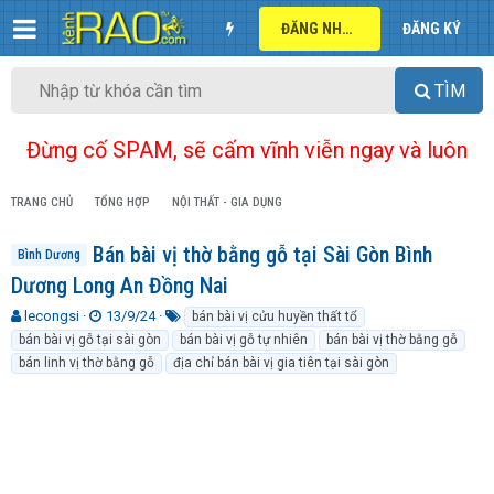
ĐĂNG NHẬP
ĐĂNG KÝ
TÌM
Đừng cố SPAM, sẽ cấm vĩnh viễn ngay và luôn
TRANG CHỦ
TỔNG HỢP
NỘI THẤT - GIA DỤNG
Bán bài vị thờ bằng gỗ tại Sài Gòn Bình
Bình Dương
Dương Long An Đồng Nai
T
N
T
lecongsi
13/9/24
bán bài vị cửu huyền thất tổ
h
g
ừ
bán bài vị gỗ tại sài gòn
bán bài vị gỗ tự nhiên
bán bài vị thờ bằng gỗ
r
à
k
bán linh vị thờ bằng gỗ
địa chỉ bán bài vị gia tiên tại sài gòn
e
y
h
a
g
ó
d
ử
a
s
i
t
a
r