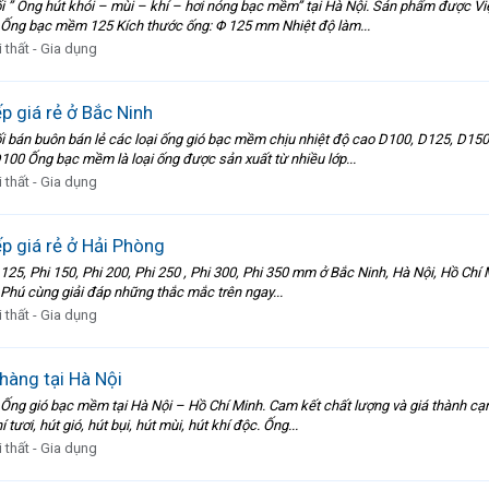
i ” Ống hút khói – mùi – khí – hơi nóng bạc mềm” tại Hà Nội. Sản phẩm được 
Ống bạc mềm 125 Kích thước ống: Φ 125 mm Nhiệt độ làm...
 thất - Gia dụng
 giá rẻ ở Bắc Ninh
 bán buôn bán lẻ các loại ống gió bạc mềm chịu nhiệt độ cao D100, D125, D150
00 Ống bạc mềm là loại ống được sản xuất từ nhiều lớp...
 thất - Gia dụng
p giá rẻ ở Hải Phòng
 125, Phi 150, Phi 200, Phi 250 , Phi 300, Phi 350 mm ở Bắc Ninh, Hà Nội, Hồ Ch
 Phú cùng giải đáp những thắc mắc trên ngay...
 thất - Gia dụng
àng tại Hà Nội
Ống gió bạc mềm tại Hà Nội – Hồ Chí Minh. Cam kết chất lượng và giá thành c
ơi, hút gió, hút bụi, hút mùi, hút khí độc. Ống...
 thất - Gia dụng