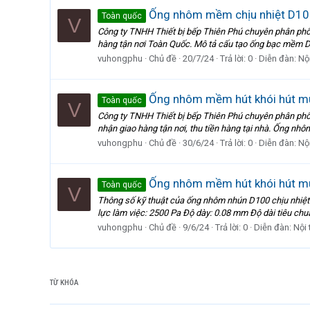
Ống nhôm mềm chịu nhiệt D100
Toàn quốc
V
Công ty TNHH Thiết bị bếp Thiên Phú chuyên phân phối
hàng tận nơi Toàn Quốc. Mô tả cấu tạo ống bạc mềm D1
vuhongphu
Chủ đề
20/7/24
Trả lời: 0
Diễn đàn:
Nội
Ống nhôm mềm hút khói hút mù
Toàn quốc
V
Công ty TNHH Thiết bị bếp Thiên Phú chuyên phân phối
nhận giao hàng tận nơi, thu tiền hàng tại nhà. Ống nhô
vuhongphu
Chủ đề
30/6/24
Trả lời: 0
Diễn đàn:
Nội
Ống nhôm mềm hút khói hút mù
Toàn quốc
V
Thông số kỹ thuật của ống nhôm nhún D100 chịu nhiệt 
lực làm việc: 2500 Pa Độ dày: 0.08 mm Độ dài tiêu chu
vuhongphu
Chủ đề
9/6/24
Trả lời: 0
Diễn đàn:
Nội 
TỪ KHÓA