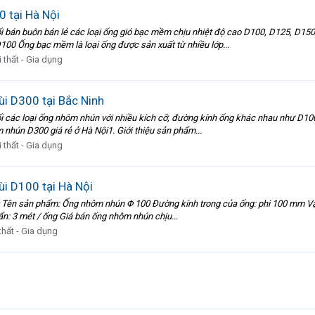
 tại Hà Nội
 bán buôn bán lẻ các loại ống gió bạc mềm chịu nhiệt độ cao D100, D125, D150
00 Ống bạc mềm là loại ống được sản xuất từ nhiều lớp...
 thất - Gia dụng
i D300 tại Bắc Ninh
 các loại ống nhôm nhún với nhiều kích cỡ, đường kính ống khác nhau như D100 
m nhún D300 giá rẻ ở Hà Nội1. Giới thiệu sản phẩm...
 thất - Gia dụng
i D100 tại Hà Nội
Tên sản phẩm: Ống nhôm nhún Φ 100 Đường kính trong của ống: phi 100 mm Vận tố
ẩn: 3 mét / ống Giá bán ống nhôm nhún chịu...
thất - Gia dụng