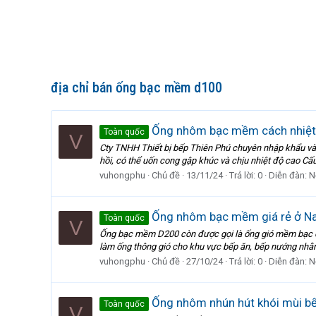
địa chỉ bán ống bạc mềm d100
Ống nhôm bạc mềm cách nhiệt 
Toàn quốc
V
Cty TNHH Thiết bị bếp Thiên Phú chuyên nhập khẩu và ph
hồi, có thể uốn cong gập khúc và chịu nhiệt độ cao C
vuhongphu
Chủ đề
13/11/24
Trả lời: 0
Diễn đàn:
N
Ống nhôm bạc mềm giá rẻ ở N
Toàn quốc
V
Ống bạc mềm D200 còn được gọi là ống gió mềm bạc chị
làm ống thông gió cho khu vực bếp ăn, bếp nướng nhằm
vuhongphu
Chủ đề
27/10/24
Trả lời: 0
Diễn đàn:
N
Ống nhôm nhún hút khói mùi bếp
Toàn quốc
V