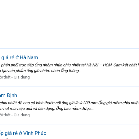
giá rẻ ở Hà Nam
ân phối trực tiếp Ống nhôm nhún chịu nhiệt tại Hà Nội – HCM. Cam kết chất l
ấu tạo sản phẩm ống gió nhôm nhún Ống thông...
ội thất - Gia dụng
am Định
u nhiệt độ cao có kích thước nối ống gió là Φ 200 mm Ống gió mềm chịu nhiệt 
 hút mùi hiệu quả và tiện dụng. Ống bạc mềm được...
ội thất - Gia dụng
 giá rẻ ở Vĩnh Phúc