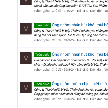
Công ty TNHH Thiết bị bếp Thiên Phú chuyên phân phố
Mô tả cấu tạo của Ống bạc mềm D125 Tên Sản Phẩm: 
vuhongphu
Chủ đề
3/10/24
Trả lời: 0
Diễn đàn:
Nội
Ống nhôm nhún hút khói mùi bếp
Toàn quốc
V
Công ty TNHH Thiết bị bếp Thiên Phú chuyên phân phối
hàng tận nơi Toàn Quốc. Mô tả cấu tạo ống bạc mềm D1
vuhongphu
Chủ đề
13/9/24
Trả lời: 0
Diễn đàn:
Nội
Ống nhôm nhún hút khói mùi bế
Toàn quốc
V
Giá bán các loại ống nhôm nhún từ phi 80, Phi 100, Phi
khói mùi bếp như thế nào? Hãy cùng thiết bị bếp Thiên
vuhongphu
Chủ đề
20/8/24
Trả lời: 0
Diễn đàn:
Nội
Ống nhôm mềm chịu nhiệt nhà h
Toàn quốc
V
Công ty TNHH thiết bị bếp Thiên Phú chuyên cung cấp 
Ống gió bạc mềm cách nhiệt dùng để thông gió, cấp khí tư
vuhongphu
Chủ đề
10/8/24
Trả lời: 0
Diễn đàn:
Nội