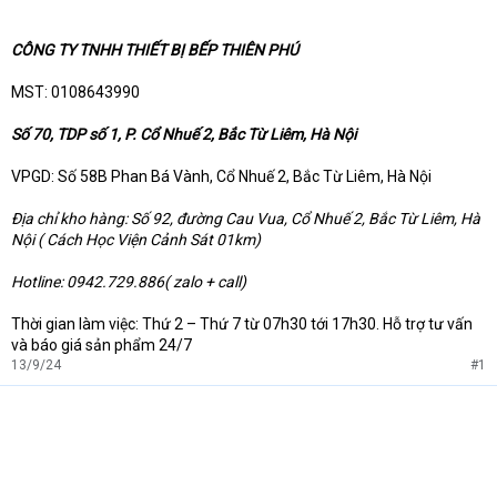
CÔNG TY TNHH THIẾT BỊ BẾP THIÊN PHÚ
MST: 0108643990
Số 70, TDP số 1, P. Cổ Nhuế 2, Bắc Từ Liêm, Hà Nội
VPGD: Số 58B Phan Bá Vành, Cổ Nhuế 2, Bắc Từ Liêm, Hà Nội
Địa chỉ kho hàng: Số 92, đường Cau Vua, Cổ Nhuế 2, Bắc Từ Liêm, Hà
Nội ( Cách Học Viện Cảnh Sát 01km)
Hotline: 0942.729.886( zalo + call)
Thời gian làm việc: Thứ 2 – Thứ 7 từ 07h30 tới 17h30. Hỗ trợ tư vấn
và báo giá sản phẩm 24/7
13/9/24
#1