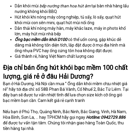
Dẫn khói mùi
bếp nướng than hoa hút âm
tại bàn nhà hàng lẩu
nướng không khói BBQ
Hút khói khi nóng máy công nghiệp, tủ sấy, lò sấy, quạt hút
khói mùi con sên mini, quạt hút mùi nối ống
Dẫn thải khí nóng máy hàn, máy khắc laze, máy in photo khổ
lớn, máy hút mùi nhà bếp
Ống bạc mềm dẫn khói D100
có thể uốn cong, gập khúc dễ
dàng mà không tốn diện tích, lắp đặt được ở mọi địa hình mà
ống nhựa PVC hay ống cứng tôn hoa không đặt được.
Giá thành rẻ, hàng Việt Nam chất lượng cao
Địa chỉ bán ống hút khói bạc mềm 100 chất
lượng, giá rẻ ở đâu Hải Dương?
Bạn ở Hải Dương, Hà Nội cần mua ” Ống dẫn khói mềm chịu nhiệt giá
rẻ” hãy tới địa chỉ: số 58B Phan Bá Vành, Cổ Nhuế 2, Bắc Từ Liêm. Tại
đây bạn sẽ được tư vấn nhiệt tình để lưa chọn size kích cỡ ống gió
bạc mềm bạn cần. Cam kết giá rẻ cạnh tranh
Nếu bạn ở Phú Thọ, Quảng Ninh, Bắc Ninh, Bắc Giang, Vinh, Hà Nam,
Hòa Bình, Sơn La, … hay TPHCM hãy gọi ngay
Hotline: 0942729.886
để được tư vấn tận tâm. Chúng tôi nhận giao hàng Toàn Quốc, thu
tiền hàng tại nhà.