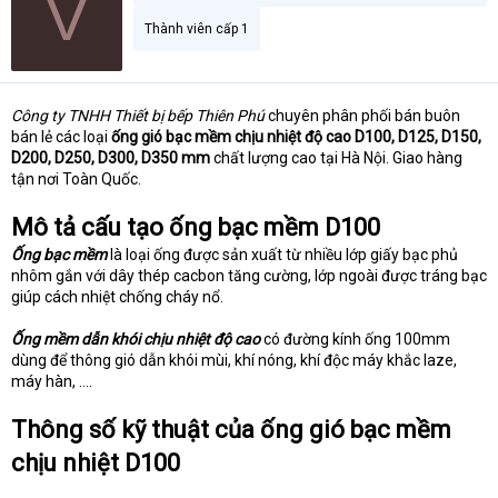
V
t
Thành viên cấp 1
e
r
Công ty TNHH Thiết bị bếp Thiên Phú
chuyên phân phối bán buôn
bán lẻ các loại
ống gió bạc mềm chịu nhiệt độ cao D100, D125, D150,
D200, D250, D300, D350 mm
chất lượng cao tại Hà Nội. Giao hàng
tận nơi Toàn Quốc.
Mô tả cấu tạo ống bạc mềm D100
Ống bạc mềm
là loại ống được sản xuất từ nhiều lớp giấy bạc phủ
nhôm gắn với dây thép cacbon tăng cường, lớp ngoài được tráng bạc
giúp cách nhiệt chống cháy nổ.
Ống mềm dẫn khói chịu nhiệt độ cao
có đường kính ống 100mm
dùng để thông gió dẫn khói mùi, khí nóng, khí độc máy khắc laze,
máy hàn, ….
Thông số kỹ thuật của ống gió bạc mềm
chịu nhiệt D100