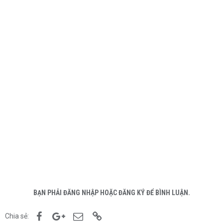
BẠN PHẢI ĐĂNG NHẬP HOẶC ĐĂNG KÝ ĐỂ BÌNH LUẬN.
Facebook
Google+
Email
Link
Chia sẻ: