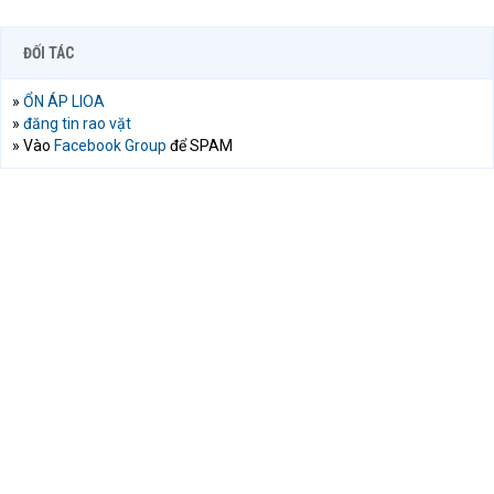
ĐỐI TÁC
»
ỔN ÁP LIOA
»
đăng tin rao vặt
» Vào
Facebook Group
để SPAM