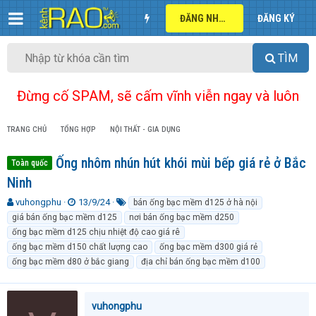
ĐĂNG NHẬP
ĐĂNG KÝ
TÌM
Đừng cố SPAM, sẽ cấm vĩnh viễn ngay và luôn
TRANG CHỦ
TỔNG HỢP
NỘI THẤT - GIA DỤNG
Ống nhôm nhún hút khói mùi bếp giá rẻ ở Bắc
Toàn quốc
Ninh
T
N
T
vuhongphu
13/9/24
bán ống bạc mềm d125 ở hà nội
h
g
ừ
giá bán ống bạc mềm d125
nơi bán ống bạc mềm d250
r
à
k
ống bạc mềm d125 chịu nhiệt độ cao giá rê
e
y
h
ống bạc mềm d150 chất lượng cao
ống bạc mềm d300 giá rẻ
a
g
ó
ống bạc mềm d80 ở bắc giang
địa chỉ bán ống bạc mềm d100
d
ử
a
s
i
t
a
vuhongphu
r