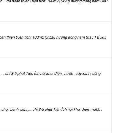
 ... đã hoàn thiện Diện tích: 100m2 (5x20) hướng đông nam Giá :
oàn thiện Diện tích: 100m2 (5x20) hướng đông nam Giá : 1 tỉ 565
 chỉ 3-5 phút Tiện Ích nội khu: điện , nước , cây xanh, cống
bệnh viện, .... chỉ 3-5 phút Tiện Ích nội khu: điện , nước ,