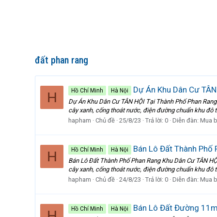
đất phan rang
Dự Án Khu Dân Cư TÂN 
Hồ Chí Minh
Hà Nội
H
Dự Án Khu Dân Cư TÂN HỘI Tại Thành Phố Phan Rang Các
cây xanh, cống thoát nước, điện đường chuẩn khu đô th
hapham
Chủ đề
25/8/23
Trả lời: 0
Diễn đàn:
Mua b
Bán Lô Đất Thành Phố 
Hồ Chí Minh
Hà Nội
H
Bán Lô Đất Thành Phố Phan Rang Khu Dân Cư TÂN HỘI Cá
cây xanh, cống thoát nước, điện đường chuẩn khu đô thị 
hapham
Chủ đề
24/8/23
Trả lời: 0
Diễn đàn:
Mua b
Bán Lô Đất Đường 11m
Hồ Chí Minh
Hà Nội
H