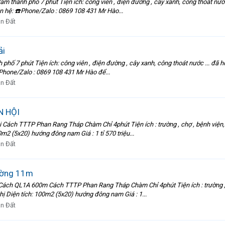
 thành phố 7 phút Tiện ích: công viên , điện đường , cây xanh, công thoát nước
liên hệ: ☎️Phone/Zalo : 0869 108 431 Mr Hào...
n Đất
ải
hố 7 phút Tiện ích: công viên , điện đường , cây xanh, công thoát nước ... đã h
☎️Phone/Zalo : 0869 108 431 Mr Hào để...
n Đất
N HỘI
ch TTTP Phan Rang Tháp Chàm Chỉ 4phút Tiện ích : trường , chợ , bệnh viện, ....
m2 (5x20) hướng đông nam Giá : 1 tỉ 570 triệu...
n Đất
ường 11m
 QL1A 600m Cách TTTP Phan Rang Tháp Chàm Chỉ 4phút Tiện ích : trường , chợ , 
ị Diện tích: 100m2 (5x20) hướng đông nam Giá : 1...
n Đất