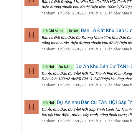
Bán Lô Đất Đường 11m Khu Dân Cư TÂN HỘI Cách TTTP Pha
điện đường chuẩn khu đô thị Diện tích: 100m2 (5x20) Giá
hapham
Chủ đề
23/8/23
Trả lời: 0
Diễn đàn:
Mua b
Bán Lô Đất Khu Dân C
Hồ Chí Minh
Hà Nội
H
Bán Lô Đất Khu Dân Cư Đường Nhựa 11m Khu Dân Cư TÂN H
cống thoát nước, điện đường chuẩn khu đô thị Diện tích: 
hapham
Chủ đề
22/8/23
Trả lời: 0
Diễn đàn:
Mua b
Dự Án Khu Dân Cư TÂN HỘ
Hà Nội
Đà Nẵng
H
Dự Án Khu Dân Cư TÂN HỘI Tại Thành Phố Phan Rang Th
Diện tích: 100m2 (5x20) Giá : 1 tỉ 430triệu Hạ tầng ch
hapham
Chủ đề
18/8/23
Trả lời: 0
Diễn đàn:
Mua b
Dự Án Khu Dân Cư TÂN HỘI Sắp Tr
Hà Nội
H
Dự Án Khu Dân Cư TÂN HỘI Sắp Trình Lành Tại Thành P
Ích nội khu: điện , nước , cây xanh, cống thoát nước,
hapham
Chủ đề
16/8/23
Trả lời: 0
Diễn đàn:
Mua b