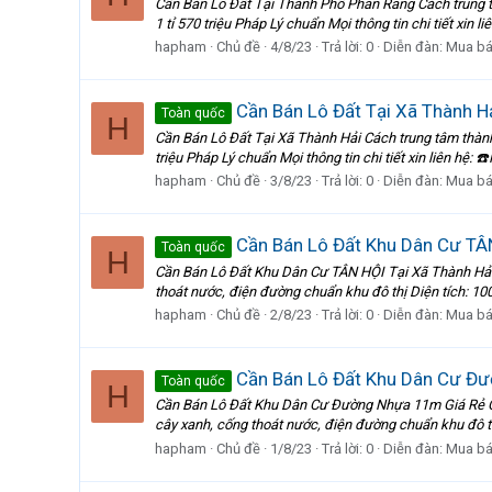
Cần Bán Lô Đất Tại Thành Phố Phan Rang Cách trung tâm
1 tỉ 570 triệu Pháp Lý chuẩn Mọi thông tin chi tiết xin 
hapham
Chủ đề
4/8/23
Trả lời: 0
Diễn đàn:
Mua bá
Cần Bán Lô Đất Tại Xã Thành H
Toàn quốc
H
Cần Bán Lô Đất Tại Xã Thành Hải Cách trung tâm thành p
triệu Pháp Lý chuẩn Mọi thông tin chi tiết xin liên hệ: 
hapham
Chủ đề
3/8/23
Trả lời: 0
Diễn đàn:
Mua bá
Cần Bán Lô Đất Khu Dân Cư TÂ
Toàn quốc
H
Cần Bán Lô Đất Khu Dân Cư TÂN HỘI Tại Xã Thành Hải Cá
thoát nước, điện đường chuẩn khu đô thị Diện tích: 100
hapham
Chủ đề
2/8/23
Trả lời: 0
Diễn đàn:
Mua bá
Cần Bán Lô Đất Khu Dân Cư Đ
Toàn quốc
H
Cần Bán Lô Đất Khu Dân Cư Đường Nhựa 11m Giá Rẻ Cách
cây xanh, cống thoát nước, điện đường chuẩn khu đô th
hapham
Chủ đề
1/8/23
Trả lời: 0
Diễn đàn:
Mua bá