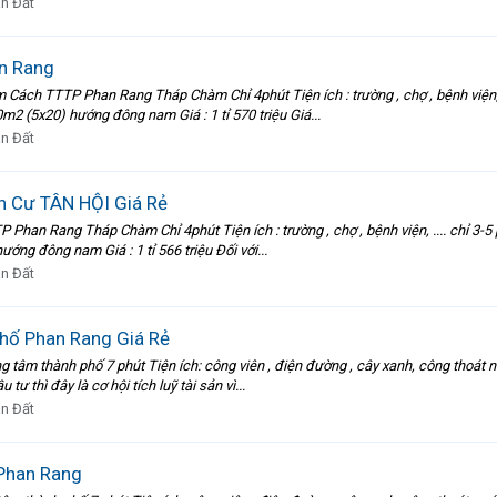
n Đất
n Rang
h TTTP Phan Rang Tháp Chàm Chỉ 4phút Tiện ích : trường , chợ , bệnh viện, ....
m2 (5x20) hướng đông nam Giá : 1 tỉ 570 triệu Giá...
n Đất
n Cư TÂN HỘI Giá Rẻ
n Rang Tháp Chàm Chỉ 4phút Tiện ích : trường , chợ , bệnh viện, .... chỉ 3-5 ph
ớng đông nam Giá : 1 tỉ 566 triệu Đối với...
n Đất
Phố Phan Rang Giá Rẻ
tâm thành phố 7 phút Tiện ích: công viên , điện đường , cây xanh, công thoát 
tư thì đây là cơ hội tích luỹ tài sản vì...
n Đất
 Phan Rang