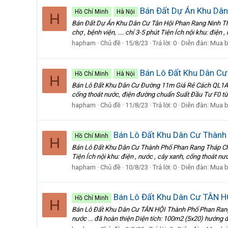
Bán Đất Dự Án Khu Dân
Hồ Chí Minh
Hà Nội
H
Bán Đất Dự Án Khu Dân Cư Tân Hội Phan Rang Ninh T
chợ , bệnh viện, .... chỉ 3-5 phút Tiện Ích nội khu: điện
hapham
Chủ đề
15/8/23
Trả lời: 0
Diễn đàn:
Mua b
Bán Lô Đất Khu Dân C
Hồ Chí Minh
Hà Nội
H
Bán Lô Đất Khu Dân Cư Đường 11m Giá Rẻ Cách QL1A 600m
cống thoát nước, điện đường chuẩn Suất Đầu Tư F0 từ 
hapham
Chủ đề
11/8/23
Trả lời: 0
Diễn đàn:
Mua b
Bán Lô Đất Khu Dân Cư Thàn
Hồ Chí Minh
H
Bán Lô Đất Khu Dân Cư Thành Phố Phan Rang Tháp Chàm
Tiện Ích nội khu: điện , nước , cây xanh, cống thoát nư
hapham
Chủ đề
10/8/23
Trả lời: 0
Diễn đàn:
Mua b
Bán Lô Đất Khu Dân Cư TÂN 
Hồ Chí Minh
H
Bán Lô Đất Khu Dân Cư TÂN HỘI Thành Phố Phan Rang 
nước ... đã hoàn thiện Diện tích: 100m2 (5x20) hướng đ