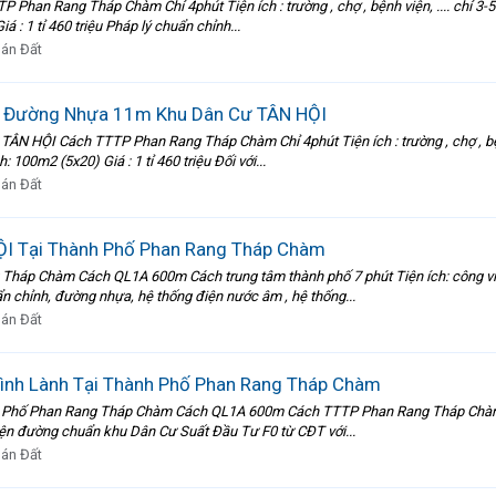
n Rang Tháp Chàm Chỉ 4phút Tiện ích : trường , chợ , bệnh viện, .... chỉ 3-5 p
 : 1 tỉ 460 triệu Pháp lý chuẩn chỉnh...
án Đất
ư Đường Nhựa 11m Khu Dân Cư TÂN HỘI
ỘI Cách TTTP Phan Rang Tháp Chàm Chỉ 4phút Tiện ích : trường , chợ , bệnh việ
100m2 (5x20) Giá : 1 tỉ 460 triệu Đối với...
án Đất
I Tại Thành Phố Phan Rang Tháp Chàm
áp Chàm Cách QL1A 600m Cách trung tâm thành phố 7 phút Tiện ích: công viên ,
uẩn chỉnh, đường nhựa, hệ thống điện nước âm , hệ thống...
án Đất
ình Lành Tại Thành Phố Phan Rang Tháp Chàm
hố Phan Rang Tháp Chàm Cách QL1A 600m Cách TTTP Phan Rang Tháp Chàm Chỉ 4ph
 điện đường chuẩn khu Dân Cư Suất Đầu Tư F0 từ CĐT với...
án Đất