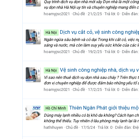
Quy trình dịch vụ dọn nhà mới xây Dọn nhà là một công
vụ dọn nhà Hà Nội uy tín và chuyên nghiệp mang đến cho
hoamyjsc2021
Chủ đề
21/2/25
Trả lời: 0
Diễn đàn
Dịch vụ cắt cỏ, vệ sinh công nghi
Hà Nội
Ngăn ngừa sâu bệnh và cỏ dại Trong khi cắt cỏ, việc n
sáng và nước, mà còn làm suy yếu sức khỏe của các loại
hoamyjsc2021
Chủ đề
19/2/25
Trả lời: 0
Diễn đàn
Vệ sinh công nghiệp nhà, dịch vụ v
Hà Nội
Vì sao nên thuê dịch vụ dọn nhà sau cháy ? Trên thực tế
đơn vị chuyên nghiệp để được đảm bảo những yếu tố sau
hoamyjsc2021
Chủ đề
17/2/25
Trả lời: 0
Diễn đàn
Thiên Ngân Phát giới thiệu m
Hồ Chí Minh
Dùng máy lạnh nhiều có bị khô da không? Cách hạn chế 
không thể thiếu. Tuy nhiên ở lâu phòng máy lạnh lại là
hathihuyen
Chủ đề
17/5/24
Trả lời: 0
Diễn đàn:
Điệ