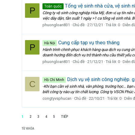
Tổng vệ sinh nhà cửa, vệ sinh 
Toàn quốc
P
Công ty vệ sinh công nghiệp Hòa Mỹ, đơn vị uy tín nên 
việc dày dặn, tần suất 1 ngày >1 ca tổng vệ sinh nhà. 
phuongloan831
Chủ đề
27/12/21
Trả lời: 0
Diễn đ
Cung cấp tạp vụ theo tháng
Hà Nội
P
Hành trình chinh phục khách hàng qua dịch vụ cung ứng
doanh hướng đến dịch vụ trở thành nhu cầu thiết yếu củ
phuongloan831
Chủ đề
21/12/21
Trả lời: 0
Diễn đ
Dịch vụ vệ sinh công nghiệp. gi
Hồ Chí Minh
C
-Khi bạn cần vệ sinh nhà, văn phòng, trường học… bạn
biết công ty nào uy tín chất lượng. Công ty VSCN Phúc
congtyvsphucan
Chủ đề
22/10/21
Trả lời: 0
Diễn 
1
2
3
4
5
TIẾP
TỪ KHÓA