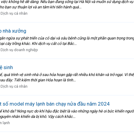
 việc không hề dễ dàng. Nếu bạn đang sống tại Hà Nội và muốn sử dụng dịch vụ 
 bạn sự thuận lợi và an tâm khi tiến hành quá...
:
Dịch vụ cá nhân
ệp nhà xưởng
găn ngừa sự phát triển của cỏ dại và sâu bệnh cũng là một phần quan trọng tron
 cây trồng khác. Khi dịch vụ cắt cỏ tại Bắc...
:
Dịch vụ doanh nghiệp
ệ sinh
, quá trình vệ sinh nhà ở sau hỏa hoạn gặp rất nhiều khó khăn và trở ngại. Vì thế
 đây: Tiết kiệm thời gian Hỏa hoạn là tình...
:
Dịch vụ cá nhân
ột số model máy lạnh bán chạy nửa đầu năm 2024
khô da? Nóng nực do khí hậu đặc biệt là vào những ngày hè oi bức khiến người c
 nguyên nhân khiến da bị khô. Vậy cách khắc...
n lạnh