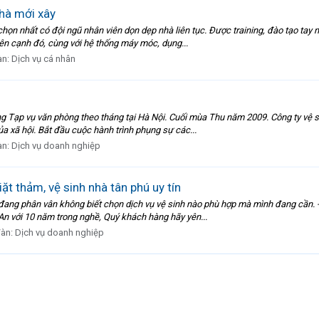
nhà mới xây
chọn nhất có đội ngũ nhân viên dọn dẹp nhà liên tục. Được training, đào tạo tay
Bên cạnh đó, cùng với hệ thống máy móc, dụng...
àn:
Dịch vụ cá nhân
 Tạp vụ văn phòng theo tháng tại Hà Nội. Cuối mùa Thu năm 2009. Công ty vệ sin
a xã hội. Bắt đầu cuộc hành trình phụng sự các...
àn:
Dịch vụ doanh nghiệp
ặt thảm, vệ sinh nhà tân phú uy tín
 đang phân vân không biết chọn dịch vụ vệ sinh nào phù hợp mà mình đang cần.
 An với 10 năm trong nghề, Quý khách hàng hãy yên...
đàn:
Dịch vụ doanh nghiệp