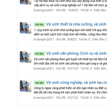
Tại Hà Nội thuê vệ sinh nhà sau xây dựng của đơn vị n
cấp dịch vụ vệ sinh công nghiệp số 1 Hà Nội với mức giá
hoamyjsc2021
Chủ đề
10/8/22
Trả lời: 0
Diễn đàn
Vệ sinh thiết bị nhà xưởng, vệ sin
Hà Nội
1. Quy trình vệ sinh nhà xưởng bạn nên biết Với quy t
diễn ra một cách trôi chảy hơn rất nhiều, cũng như đơn
hoamyjsc2021
Chủ đề
8/8/22
Trả lời: 0
Diễn đàn:
Vệ sinh văn phòng, Dịch vụ vệ sin
Hà Nội
Vệ sinh văn phòng theo giờ tuyệt vời nhất tại Hà Nội 
tìm một địa chỉ vệ sinh văn phòng theo giờ ưng ý và giá
hoamyjsc2021
Chủ đề
25/7/22
Trả lời: 0
Diễn đàn
Vệ sinh công nghiệp, vệ sinh lau 
Hà Nội
Công ty ngày càng phát triển về đội ngũ nhân sự Bất c
Mỹ đã rất chú trọng tới việc phát triển nhân sự. Đó chí
hoamyjsc2021
Chủ đề
20/7/22
Trả lời: 0
Diễn đàn