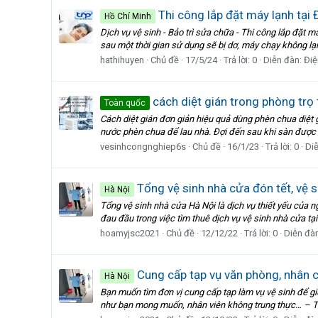
Thi công lắp đặt máy lạnh tại 
Hồ Chí Minh
Dịch vụ vệ sinh - Bảo trì sửa chữa - Thi công lắp đặt
sau một thời gian sử dụng sẽ bị dơ, máy chạy không lạ
hathihuyen
Chủ đề
17/5/24
Trả lời: 0
Diễn đàn:
Điệ
cách diệt gián trong phòng trọ
Toàn quốc
Cách diệt gián đơn giản hiệu quả dùng phèn chua diệt
nước phèn chua để lau nhà. Đợi đến sau khi sàn được l
vesinhcongnghiep6s
Chủ đề
16/1/23
Trả lời: 0
Di
Tổng vệ sinh nhà cửa đón tết, vệ s
Hà Nội
Tổng vệ sinh nhà cửa Hà Nội là dịch vụ thiết yếu của ng
đau đầu trong việc tìm thuê dịch vụ vệ sinh nhà cửa tại
hoamyjsc2021
Chủ đề
12/12/22
Trả lời: 0
Diễn đà
Cung cấp tạp vụ văn phòng, nhân 
Hà Nội
Bạn muốn tìm đơn vị cung cấp tạp làm vụ vệ sinh để giú
như bạn mong muốn, nhân viên không trung thực… – T