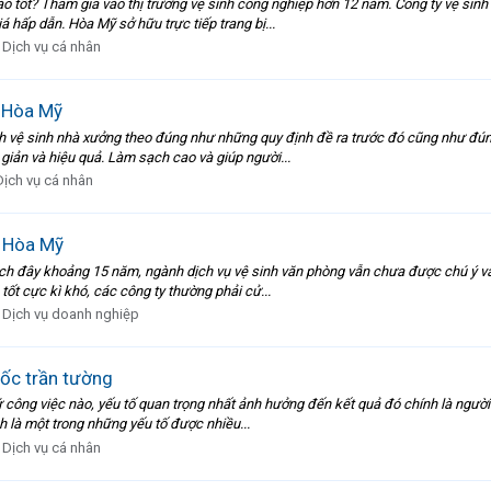
ào tốt? Tham gia vào thị trường vệ sinh công nghiệp hơn 12 năm. Công ty vệ sinh
 hấp dẫn. Hòa Mỹ sở hữu trực tiếp trang bị...
:
Dịch vụ cá nhân
h Hòa Mỹ
rình vệ sinh nhà xưởng theo đúng như những quy định đề ra trước đó cũng như đú
 giản và hiệu quả. Làm sạch cao và giúp người...
Dịch vụ cá nhân
h Hòa Mỹ
Cách đây khoảng 15 năm, ngành dịch vụ vệ sinh văn phòng vẫn chưa được chú ý và 
 tốt cực kì khó, các công ty thường phải cử...
:
Dịch vụ doanh nghiệp
mốc trần tường
ứ công việc nào, yếu tố quan trọng nhất ảnh hưởng đến kết quả đó chính là người
nh là một trong những yếu tố được nhiều...
:
Dịch vụ cá nhân