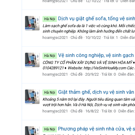
hoamyjsc2021
Chủ đề
12/10/22
Trả lời: 0
Diễn đà
Dịch vụ giặt ghế sofa, tổng vệ sin
Hà Nội
Làm sạch ghế sofa da là 1 việc vô cùng khó. Mỗi chiếc
sinh chuyên nghiệp. Không làm ảnh hưởng đến chất lượ
hoamyjsc2021
Chủ đề
10/10/22
Trả lời: 1
Diễn đà
Vệ sinh công nghiệp, vệ sinh gạch
Hà Nội
CÔNG TY CỔ PHẦN XÂY DỰNG VÀ VỆ SINH HÒA MỸ ♦ Hotli
0104289121 ♦ Website: http://VeSinhHoaMy.com Các bí 
hoamyjsc2021
Chủ đề
20/9/22
Trả lời: 0
Diễn đàn
Giặt thảm ghế, dịch vụ vệ sinh vă
Hà Nội
Khoảng 5 năm trở lại đây .Người tiêu dùng quan tâm và
vượt trội hơn hẳn. Và ở Hà Nội, Dịch vụ vệ sinh văn phò
hoamyjsc2021
Chủ đề
16/8/22
Trả lời: 0
Diễn đàn
Phương pháp vệ sinh nhà cửa, vệ 
Hà Nội