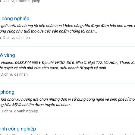
n:
Dịch vụ doanh nghiệp
h công nghiệp
 ghế sofa da chúng tôi tiếp nhận của khách hàng đều được đảm bảo tinh tươm kh
ng cũng như tuổi thọ của các sản phẩm chúng tôi nhận...
n:
Dịch vụ cá nhân
 ố vàng
ne: 0988.844.650 ♦ Địa chỉ VPGD: Số 6, Nhà C, Ngõ 172, Vũ Hữu , Thanh Xuân
quyết vệ sinh nhà cửa siêu sạch, siêu nhanh Bí quyết vệ sinh...
:
Dịch vụ cá nhân
n phòng
 lựa chọn xu hướng lựa chọn những đơn vị sử dụng công nghệ vệ sinh ghế nỉ thông
ng Hòa Mỹ là cái tên được truyền tai nhau...
:
Dịch vụ doanh nghiệp
sinh công nghiệp