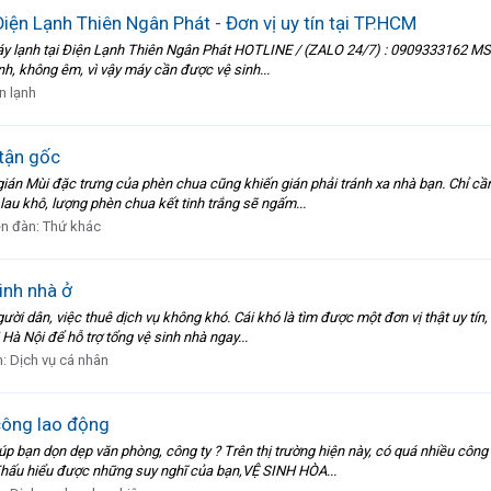
Điện Lạnh Thiên Ngân Phát - Đơn vị uy tín tại TP.HCM
 máy lạnh tại Điện Lạnh Thiên Ngân Phát HOTLINE / (ZALO 24/7) : 0909333162 MS 
nh, không êm, vì vậy máy cần được vệ sinh...
n lạnh
 tận gốc
 gián Mùi đặc trưng của phèn chua cũng khiến gián phải tránh xa nhà bạn. Chỉ
au khô, lượng phèn chua kết tinh trắng sẽ ngấm...
ễn đàn:
Thứ khác
inh nhà ở
ười dân, việc thuê dịch vụ không khó. Cái khó là tìm được một đơn vị thật uy tín
 Hà Nội để hỗ trợ tổng vệ sinh nhà ngay...
n:
Dịch vụ cá nhân
công lao động
p bạn dọn dẹp văn phòng, công ty ? Trên thị trường hiện này, có quá nhiều công 
hấu hiểu được những suy nghĩ của bạn,VỆ SINH HÒA...