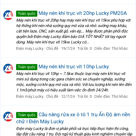
Máy nén khí trục vít 20hp Lucky PM20A
Toàn quốc
Máy nén khí trục vít 20hp hay máy nén khí trục vít 15kw phù hợp với
hệ thống khí nén nhà xưởng quy mô vừa và nhỏ: xưởng may khâu,
cắt tiện laze, CNC, sản xuất gỗ, ván ép,… Máy được phân phối độc
quyền bởi Điện máy Lucky đảm bảo GIÁ TỐT NHẤT tới tay người
dùng. Máy nén khí trục vít 15kw Lucky có...
Điện máy Lucky
Chủ đề
19/7/24
Trả lời: 0
Diễn đàn:
Thứ khác
Máy nén khí trục vít 10hp Lucky
Toàn quốc
Máy nén khí trục vít 10hp ~ 7.5kw thuộc loại máy nén khí trục vít
mini sử dụng trong các gara chăm sóc xe chuyên nghiệp, xưởng
mộc, xưởng cơ khí quy mô vừa và nhỏ. Với lưu lượng khí nén lên đến
1.1m3/phút máy có hiệu suất làm việc ổn định 24/24h.
Điện máy Lucky
Chủ đề
12/7/24
Trả lời: 0
Diễn đàn:
Thứ khác
Cầu nâng rửa xe ô tô 1 trụ Ấn Độ âm nền
Toàn quốc
chữ I Điện Máy Lucky
Điện máy Lucky là đơn vị phân phối và trực tiếp thực hiện thi công,
lắp đặt cầu nâng 1 trụ. Đội ngũ kỹ thuật giàu kinh nghiệm chuyên lắp