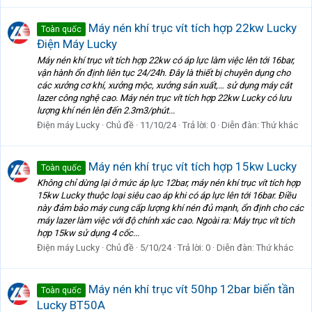
Máy nén khí trục vít tích hợp 22kw Lucky
Toàn quốc
Điện Máy Lucky
Máy nén khí trục vít tích hợp 22kw có áp lực làm việc lên tới 16bar,
vận hành ổn định liên tục 24/24h. Đây là thiết bị chuyên dụng cho
các xưởng cơ khí, xưởng mộc, xưởng sản xuất,… sử dụng máy cắt
lazer công nghệ cao. Máy nén trục vít tích hợp 22kw Lucky có lưu
lượng khí nén lên đến 2.3m3/phút...
Điện máy Lucky
Chủ đề
11/10/24
Trả lời: 0
Diễn đàn:
Thứ khác
Máy nén khí trục vít tích hợp 15kw Lucky
Toàn quốc
Không chỉ dừng lại ở mức áp lực 12bar, máy nén khí trục vít tích hợp
15kw Lucky thuộc loại siêu cao áp khi có áp lực lên tới 16bar. Điều
này đảm bảo máy cung cấp lượng khí nén đủ mạnh, ổn định cho các
máy lazer làm việc với độ chính xác cao. Ngoài ra: Máy trục vít tích
hợp 15kw sử dụng 4 cốc...
Điện máy Lucky
Chủ đề
5/10/24
Trả lời: 0
Diễn đàn:
Thứ khác
Máy nén khí trục vít 50hp 12bar biến tần
Toàn quốc
Lucky BT50A