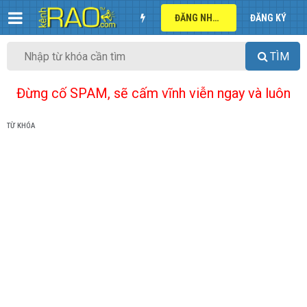
ĐĂNG NHẬP
ĐĂNG KÝ
TÌM
Đừng cố SPAM, sẽ cấm vĩnh viễn ngay và luôn
TỪ KHÓA