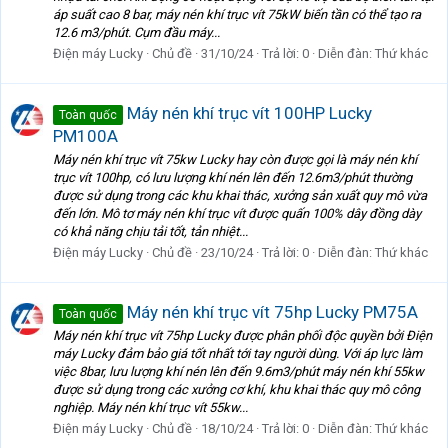
áp suất cao 8 bar, máy nén khí trục vít 75kW biến tần có thể tạo ra
12.6 m3/phút. Cụm đầu máy...
Điện máy Lucky
Chủ đề
31/10/24
Trả lời: 0
Diễn đàn:
Thứ khác
Máy nén khí trục vít 100HP Lucky
Toàn quốc
PM100A
Máy nén khí trục vít 75kw Lucky hay còn được gọi là máy nén khí
trục vít 100hp, có lưu lượng khí nén lên đến 12.6m3/phút thường
được sử dụng trong các khu khai thác, xưởng sản xuất quy mô vừa
đến lớn. Mô tơ máy nén khí trục vít được quấn 100% dây đồng dày
có khả năng chịu tải tốt, tản nhiệt...
Điện máy Lucky
Chủ đề
23/10/24
Trả lời: 0
Diễn đàn:
Thứ khác
Máy nén khí trục vít 75hp Lucky PM75A
Toàn quốc
Máy nén khí trục vít 75hp Lucky được phân phối độc quyền bởi Điện
máy Lucky đảm bảo giá tốt nhất tới tay người dùng. Với áp lực làm
việc 8bar, lưu lượng khí nén lên đến 9.6m3/phút máy nén khí 55kw
được sử dụng trong các xưởng cơ khí, khu khai thác quy mô công
nghiệp. Máy nén khí trục vít 55kw...
Điện máy Lucky
Chủ đề
18/10/24
Trả lời: 0
Diễn đàn:
Thứ khác