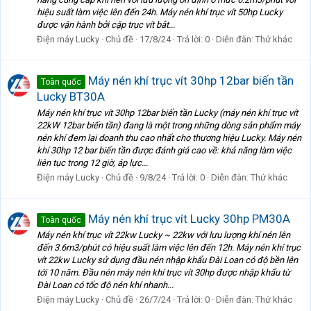
hiệu suất làm việc lên đến 24h. Máy nén khí trục vít 50hp Lucky
được vận hành bởi cặp trục vít bắt...
Điện máy Lucky
Chủ đề
17/8/24
Trả lời: 0
Diễn đàn:
Thứ khác
Máy nén khí trục vít 30hp 12bar biến tần
Toàn quốc
Lucky BT30A
Máy nén khí trục vít 30hp 12bar biến tần Lucky (máy nén khí trục vít
22kW 12bar biến tần) đang là một trong những dòng sản phẩm máy
nén khí đem lại doanh thu cao nhất cho thương hiệu Lucky. Máy nén
khí 30hp 12 bar biến tần được đánh giá cao về: khả năng làm việc
liên tục trong 12 giờ, áp lực...
Điện máy Lucky
Chủ đề
9/8/24
Trả lời: 0
Diễn đàn:
Thứ khác
Máy nén khí trục vít Lucky 30hp PM30A
Toàn quốc
Máy nén khí trục vít 22kw Lucky ~ 22kw với lưu lượng khí nén lên
đến 3.6m3/phút có hiệu suất làm việc lên đến 12h. Máy nén khí trục
vít 22kw Lucky sử dụng đầu nén nhập khẩu Đài Loan có độ bền lên
tới 10 năm. Đầu nén máy nén khí trục vít 30hp được nhập khẩu từ
Đài Loan có tốc độ nén khí nhanh...
Điện máy Lucky
Chủ đề
26/7/24
Trả lời: 0
Diễn đàn:
Thứ khác