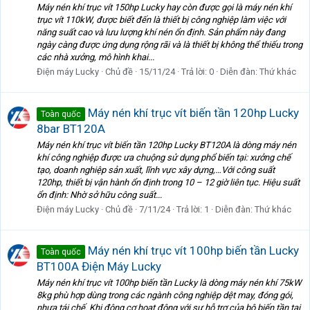
Máy nén khí trục vít 150hp Lucky hay còn được gọi là máy nén khí
trục vít 110kW, được biết đến là thiết bị công nghiệp làm việc với
năng suất cao và lưu lượng khí nén ổn định. Sản phẩm này đang
ngày càng được ứng dụng rộng rãi và là thiết bị không thể thiếu trong
các nhà xưởng, mô hình khai...
Điện máy Lucky
Chủ đề
15/11/24
Trả lời: 0
Diễn đàn:
Thứ khác
Máy nén khí trục vít biến tần 120hp Lucky
Toàn quốc
8bar BT120A
Máy nén khí trục vít biến tần 120hp Lucky BT120A là dòng máy nén
khí công nghiệp được ưa chuộng sử dụng phổ biến tại: xưởng chế
tạo, doanh nghiệp sản xuất, lĩnh vực xây dựng,…Với công suất
120hp, thiết bị vận hành ổn định trong 10 – 12 giờ liên tục. Hiệu suất
ổn định: Nhờ sở hữu công suất...
Điện máy Lucky
Chủ đề
7/11/24
Trả lời: 1
Diễn đàn:
Thứ khác
Máy nén khí trục vít 100hp biến tần Lucky
Toàn quốc
BT100A Điện Máy Lucky
Máy nén khí trục vít 100hp biến tần Lucky là dòng máy nén khí 75kW
8kg phù hợp dùng trong các ngành công nghiệp dệt may, đóng gói,
nhựa tái chế. Khi động cơ hoạt động với sự hỗ trợ của bộ biến tần tại