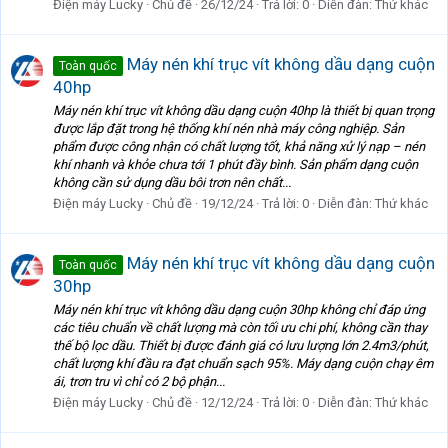
Điện máy Lucky
Chủ đề
26/12/24
Trả lời: 0
Diễn đàn:
Thứ khác
Máy nén khí trục vít không dầu dạng cuộn
Toàn quốc
40hp
Máy nén khí trục vít không dầu dạng cuộn 40hp là thiết bị quan trọng
được lắp đặt trong hệ thống khí nén nhà máy công nghiệp. Sản
phẩm được công nhận có chất lượng tốt, khả năng xử lý nạp – nén
khí nhanh và khỏe chưa tới 1 phút đầy bình. Sản phẩm dạng cuộn
không cần sử dụng dầu bôi trơn nên chất...
Điện máy Lucky
Chủ đề
19/12/24
Trả lời: 0
Diễn đàn:
Thứ khác
Máy nén khí trục vít không dầu dạng cuộn
Toàn quốc
30hp
Máy nén khí trục vít không dầu dạng cuộn 30hp không chỉ đáp ứng
các tiêu chuẩn về chất lượng mà còn tối ưu chi phí, không cần thay
thế bộ lọc dầu. Thiết bị được đánh giá có lưu lượng lớn 2.4m3/phút,
chất lượng khí đầu ra đạt chuẩn sạch 95%. Máy dạng cuộn chạy êm
ái, trơn tru vì chỉ có 2 bộ phận...
Điện máy Lucky
Chủ đề
12/12/24
Trả lời: 0
Diễn đàn:
Thứ khác