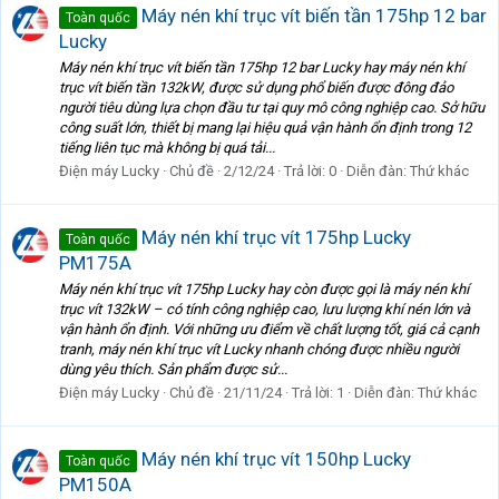
Máy nén khí trục vít biến tần 175hp 12 bar
Toàn quốc
Lucky
Máy nén khí trục vít biến tần 175hp 12 bar Lucky hay máy nén khí
trục vít biến tần 132kW, được sử dụng phổ biến được đông đảo
người tiêu dùng lựa chọn đầu tư tại quy mô công nghiệp cao. Sở hữu
công suất lớn, thiết bị mang lại hiệu quả vận hành ổn định trong 12
tiếng liên tục mà không bị quá tải...
Điện máy Lucky
Chủ đề
2/12/24
Trả lời: 0
Diễn đàn:
Thứ khác
Máy nén khí trục vít 175hp Lucky
Toàn quốc
PM175A
Máy nén khí trục vít 175hp Lucky hay còn được gọi là máy nén khí
trục vít 132kW – có tính công nghiệp cao, lưu lượng khí nén lớn và
vận hành ổn định. Với những ưu điểm về chất lượng tốt, giá cả cạnh
tranh, máy nén khí trục vít Lucky nhanh chóng được nhiều người
dùng yêu thích. Sản phẩm được sử...
Điện máy Lucky
Chủ đề
21/11/24
Trả lời: 1
Diễn đàn:
Thứ khác
Máy nén khí trục vít 150hp Lucky
Toàn quốc
PM150A