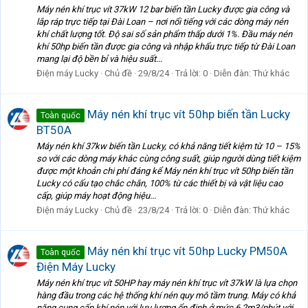
Máy nén khí trục vít 37kW 12 bar biến tần Lucky được gia công và
lắp ráp trực tiếp tại Đài Loan – nơi nổi tiếng với các dòng máy nén
khí chất lượng tốt. Độ sai số sản phẩm thấp dưới 1%. Đầu máy nén
khí 50hp biến tần được gia công và nhập khẩu trực tiếp từ Đài Loan
mang lại độ bền bỉ và hiệu suất...
Điện máy Lucky
Chủ đề
29/8/24
Trả lời: 0
Diễn đàn:
Thứ khác
Máy nén khí trục vít 50hp biến tần Lucky
Toàn quốc
BT50A
Máy nén khí 37kw biến tần Lucky, có khả năng tiết kiệm từ 10 – 15%
so với các dòng máy khác cùng công suất, giúp người dùng tiết kiệm
được một khoản chi phí đáng kể Máy nén khí trục vít 50hp biến tần
Lucky có cấu tạo chắc chắn, 100% từ các thiết bị và vật liệu cao
cấp, giúp máy hoạt động hiệu...
Điện máy Lucky
Chủ đề
23/8/24
Trả lời: 0
Diễn đàn:
Thứ khác
Máy nén khí trục vít 50hp Lucky PM50A
Toàn quốc
Điện Máy Lucky
Máy nén khí trục vít 50HP hay máy nén khí trục vít 37kW là lựa chọn
hàng đầu trong các hệ thống khí nén quy mô tầm trung. Máy có khả
năng cung cấp khí nén với lưu lượng ổn định ở mức 6.2m3/phút với