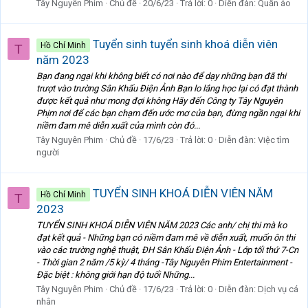
Tây Nguyên Phim
Chủ đề
20/6/23
Trả lời: 0
Diễn đàn:
Quần áo
Tuyển sinh tuyển sinh khoá diễn viên
Hồ Chí Minh
T
năm 2023
Bạn đang ngại khi không biết có nơi nào để dạy những bạn đã thi
trượt vào trường Sân Khấu Điện Ảnh Bạn lo lắng học lại có đạt thành
được kết quả như mong đợi không Hãy đến Công ty Tây Nguyên
Phịm nơi để các bạn chạm đến ước mơ của bạn, đừng ngần ngại khi
niềm đam mê diễn xuất của mình còn đó...
Tây Nguyên Phim
Chủ đề
17/6/23
Trả lời: 0
Diễn đàn:
Việc tìm
người
TUYỂN SINH KHOÁ DIỄN VIÊN NĂM
Hồ Chí Minh
T
2023
TUYỂN SINH KHOÁ DIỄN VIÊN NĂM 2023 Các anh/ chị thi mà ko
đạt kết quả - Những bạn có niềm đam mê về diễn xuất, muốn ôn thi
vào các trường nghệ thuật, ĐH Sân Khấu Điện Ảnh - Lớp tối thứ 7-Cn
- Thời gian 2 năm /5 kỳ/ 4 tháng -Tây Nguyên Phim Entertainment -
Đặc biệt : không giới hạn độ tuổi Những...
Tây Nguyên Phim
Chủ đề
17/6/23
Trả lời: 0
Diễn đàn:
Dịch vụ cá
nhân