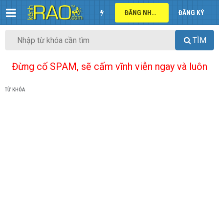
ĐĂNG NHẬP
ĐĂNG KÝ
TÌM
Đừng cố SPAM, sẽ cấm vĩnh viễn ngay và luôn
TỪ KHÓA