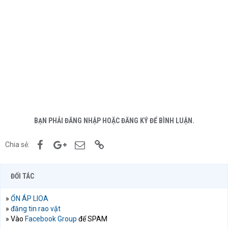
BẠN PHẢI ĐĂNG NHẬP HOẶC ĐĂNG KÝ ĐỂ BÌNH LUẬN.
Facebook
Google+
Email
Link
Chia sẻ:
ĐỐI TÁC
»
ỔN ÁP LIOA
»
đăng tin rao vặt
» Vào
Facebook Group
để SPAM