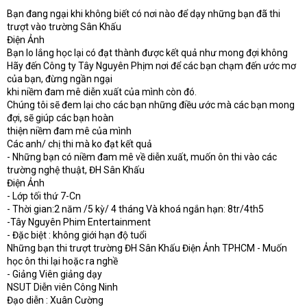
t
Bạn đang ngại khi không biết có nơi nào để dạy những bạn đã thi
e
trượt vào trường Sân Khấu
r
Điện Ảnh
Bạn lo lắng học lại có đạt thành được kết quả như mong đợi không
Hãy đến Công ty Tây Nguyên Phịm nơi để các bạn chạm đến ước mơ
của bạn, đừng ngần ngại
khi niềm đam mê diễn xuất của mình còn đó.
Chúng tôi sẽ đem lại cho các bạn những điều ước mà các bạn mong
đợi, sẽ giúp các bạn hoàn
thiện niềm đam mê của mình
Các anh/ chị thi mà ko đạt kết quả
- Những bạn có niềm đam mê về diễn xuất, muốn ôn thi vào các
trường nghệ thuật, ĐH Sân Khấu
Điện Ảnh
- Lớp tối thứ 7-Cn
- Thời gian:2 năm /5 kỳ/ 4 tháng Và khoá ngắn hạn: 8tr/4th5
-Tây Nguyên Phim Entertainment
- Đặc biệt : không giới hạn độ tuổi
Những bạn thi trượt trường ĐH Sân Khấu Điện Ảnh TPHCM - Muốn
học ôn thi lại hoặc ra nghề
- Giảng Viên giảng dạy
NSUT Diễn viên Công Ninh
Đạo diễn : Xuân Cường