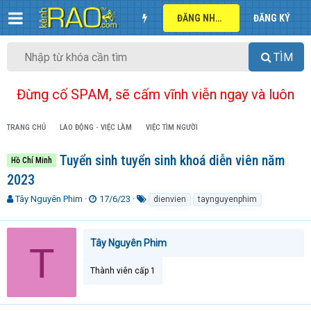
ĐĂNG NHẬP
ĐĂNG KÝ
TÌM
Đừng cố SPAM, sẽ cấm vĩnh viễn ngay và luôn
TRANG CHỦ
LAO ĐỘNG - VIỆC LÀM
VIỆC TÌM NGƯỜI
Tuyển sinh tuyển sinh khoá diễn viên năm
Hồ Chí Minh
2023
T
N
T
Tây Nguyên Phim
17/6/23
dienvien
taynguyenphim
h
g
ừ
r
à
k
e
y
h
Tây Nguyên Phim
T
a
g
ó
d
ử
a
Thành viên cấp 1
s
i
t
a
r