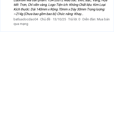
Lubinski Mã sản phẩm: YJA-20012 Màu sắc: Đen, Bạc, Vàng, Họa
tiết: Trơn, Chỉ viền vàng, Logo Tiện ích: Không Chất liệu: Kim Loại
Kích thước: Dài 140mm x Rộng 70mm x Dày 30mm Trọng lượng:
~214g (Chưa bao gồm bao bì) Chức năng: Khay...
batluadocdao04
Chủ đề
13/10/25
Trả lời: 0
Diễn đàn:
Mua bán
qua mạng