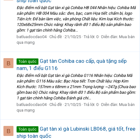
ship toàn quốc
Đặc điểm nổi bật Gạt tàn xì gà Cohiba HB 044 Nhãn hiệu: Cohiba Mã
sản phẩm: HB 004 Màu sắc: đen, bạc, cam Họa tiết: chấm bi, logo
Tiện ích: Để bàn làm việc, văn phòng Chất liệu: Kim loại Kích thước:
120x68x25mm Chức năng: Khay rãnh đỡ 1 điếu Bộ sản phẩm bao
gồm: 1 gạt tàn chính hãng Cohiba...
batluadocdao04
Chủ đề
21/10/25
Trả lời: 0
Diễn đàn:
Mua bán
qua mạng
Gạt tàn Cohiba cao cấp, quà tặng sếp
Toàn quốc
B
nam, 1 điếu G116
Đặc điểm nổi bật Gạt tàn xì gà Cohiba G116 Nhãn hiệu: Cohiba Mã
sản phẩm: G116 Màu sắc: Bạc Họa tiết: Trơn Chất liệu: Hợp Kim
Kích thước: 157mm x 68mm x 21mm Trọng lượng: ~247g (Chưa bao
gồm bao bì) Chức năng: Khay rãnh đỡ 1 điếu Bộ sản phẩm bao gồm:
1 gạt tàn chính hãng Cohiba Đánh giá chi...
batluadocdao04
Chủ đề
21/10/25
Trả lời: 0
Diễn đàn:
Mua bán
qua mạng
Gạt tàn xì gà Lubinski LB068, giá tốt, free
Toàn quốc
B
ship toàn quốc