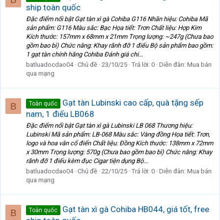
ship toàn quốc
Đặc điểm nổi bật Gạt tàn xì gà Cohiba G116 Nhãn hiệu: Cohiba Mã
sản phẩm: G116 Màu sắc: Bạc Họa tiết: Trơn Chất liệu: Hợp Kim
Kích thước: 157mm x 68mm x 21mm Trọng lượng: ~247g (Chưa bao
gồm bao bì) Chức năng: Khay rãnh đỡ 1 điếu Bộ sản phẩm bao gồm:
1 gạt tàn chính hãng Cohiba Đánh giá chi...
batluadocdao04
Chủ đề
23/10/25
Trả lời: 0
Diễn đàn:
Mua bán
qua mạng
Gạt tàn Lubinski cao cấp, quà tặng sếp
Toàn quốc
B
nam, 1 điếu LB068
Đặc điểm nổi bật Gạt tàn xì gà Lubinski LB 068 Thương hiệu:
Lubinski Mã sản phẩm: LB-068 Màu sắc: Vàng đồng Họa tiết: Trơn,
logo và hoa văn cổ điển Chất liệu: Đồng Kích thước: 138mm x 72mm
x 30mm Trọng lượng: 570g (Chưa bao gồm bao bì) Chức năng: Khay
rãnh đỡ 1 điếu kèm đục Cigar tiện dụng Bộ...
batluadocdao04
Chủ đề
22/10/25
Trả lời: 0
Diễn đàn:
Mua bán
qua mạng
Gạt tàn xì gà Cohiba HB044, giá tốt, free
Toàn quốc
B