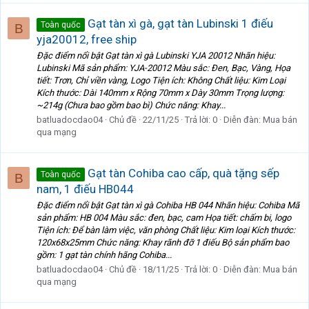
Gạt tàn xì gà, gạt tàn Lubinski 1 điếu
Toàn quốc
B
yja20012, free ship
Đặc điểm nổi bật Gạt tàn xì gà Lubinski YJA 20012 Nhãn hiệu:
Lubinski Mã sản phẩm: YJA-20012 Màu sắc: Đen, Bạc, Vàng, Họa
tiết: Trơn, Chỉ viền vàng, Logo Tiện ích: Không Chất liệu: Kim Loại
Kích thước: Dài 140mm x Rộng 70mm x Dày 30mm Trọng lượng:
~214g (Chưa bao gồm bao bì) Chức năng: Khay...
batluadocdao04
Chủ đề
22/11/25
Trả lời: 0
Diễn đàn:
Mua bán
qua mạng
Gạt tàn Cohiba cao cấp, quà tặng sếp
Toàn quốc
B
nam, 1 điếu HB044
Đặc điểm nổi bật Gạt tàn xì gà Cohiba HB 044 Nhãn hiệu: Cohiba Mã
sản phẩm: HB 004 Màu sắc: đen, bạc, cam Họa tiết: chấm bi, logo
Tiện ích: Để bàn làm việc, văn phòng Chất liệu: Kim loại Kích thước:
120x68x25mm Chức năng: Khay rãnh đỡ 1 điếu Bộ sản phẩm bao
gồm: 1 gạt tàn chính hãng Cohiba...
batluadocdao04
Chủ đề
18/11/25
Trả lời: 0
Diễn đàn:
Mua bán
qua mạng