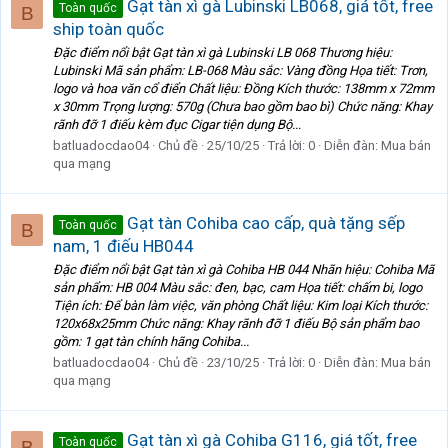
Gạt tàn xì gà Lubinski LB068, giá tốt, free
Toàn quốc
B
ship toàn quốc
Đặc điểm nổi bật Gạt tàn xì gà Lubinski LB 068 Thương hiệu:
Lubinski Mã sản phẩm: LB-068 Màu sắc: Vàng đồng Họa tiết: Trơn,
logo và hoa văn cổ điển Chất liệu: Đồng Kích thước: 138mm x 72mm
x 30mm Trọng lượng: 570g (Chưa bao gồm bao bì) Chức năng: Khay
rãnh đỡ 1 điếu kèm đục Cigar tiện dụng Bộ...
batluadocdao04
Chủ đề
25/10/25
Trả lời: 0
Diễn đàn:
Mua bán
qua mạng
Gạt tàn Cohiba cao cấp, quà tặng sếp
Toàn quốc
B
nam, 1 điếu HB044
Đặc điểm nổi bật Gạt tàn xì gà Cohiba HB 044 Nhãn hiệu: Cohiba Mã
sản phẩm: HB 004 Màu sắc: đen, bạc, cam Họa tiết: chấm bi, logo
Tiện ích: Để bàn làm việc, văn phòng Chất liệu: Kim loại Kích thước:
120x68x25mm Chức năng: Khay rãnh đỡ 1 điếu Bộ sản phẩm bao
gồm: 1 gạt tàn chính hãng Cohiba...
batluadocdao04
Chủ đề
23/10/25
Trả lời: 0
Diễn đàn:
Mua bán
qua mạng
Gạt tàn xì gà Cohiba G116, giá tốt, free
Toàn quốc
B