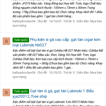
phẩm: JF075 Màu sắc: Vàng đồng bụi Họa tiết: Trơn, logo Chất liệu:
Đồng nguyên chất Kích thước: 155mm x 73mm x 30mm Trọng
lượng: 178g (Chưa bao gồm bao bì) Chức năng: Khay rãnh đỡ 1 điếu
Bộ sản phẩm bao gồm: 1 gạt tàn chính hãng...
batluadocdao04
Chủ đề
13/10/25
Trả lời: 0
Diễn đàn:
Mua bán
qua mạng
Phụ kiện xì gà cao cấp: gạt tàn cigar kim
Toàn quốc
B
loại Lubinski hb027
Đặc điểm nổi bật Gạt tàn xì gà Cohiba HB 027 Nhãn hiệu: Cohiba Mã
sản phẩm: HB-027 Màu sắc: Đen, Vàng, Đỏ Họa tiết: Trơn, logo
Cohiba Chất liệu: Kim loại cao cấp Kích thước: 150mm x 75mm x
30mm Trọng lượng: ~360g (Chưa bao gồm bao bì) Chức năng: Khay
rãnh đỡ 1 điếu Bộ sản phẩm bao gồm: 1 gạt...
batluadocdao04
Chủ đề
13/10/25
Trả lời: 0
Diễn đàn:
Mua bán
qua mạng
Gạt tàn xì gà, gạt tàn Lubinski 1 điếu
Toàn quốc
B
yja20012, free ship
Đặc điểm nổi bật Gạt tàn xì gà Lubinski YJA 20012 Nhãn hiệu: