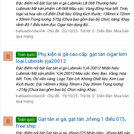
Đặc điểm nổi bật Gạt tàn xì gà Lubinski LB 068 Thương hiệu:
Lubinski Mã sản phẩm: LB-068 Màu sắc: Vàng đồng Họa tiết: Trơn,
logo và hoa văn cổ điển Chất liệu: Đồng Kích thước: 138mm x 72mm
x 30mm Trọng lượng: 570g (Chưa bao gồm bao bì) Chức năng: Khay
rãnh đỡ 1 điếu kèm đục Cigar tiện dụng Bộ...
batluadocdao04
Chủ đề
20/10/25
Trả lời: 0
Diễn đàn:
Mua bán
qua mạng
Phụ kiện xì gà cao cấp: gạt tàn cigar kim
Toàn quốc
B
loại Lubinski yja20012
Đặc điểm nổi bật Gạt tàn xì gà Lubinski YJA 20012 Nhãn hiệu:
Lubinski Mã sản phẩm: YJA-20012 Màu sắc: Đen, Bạc, Vàng, Họa
tiết: Trơn, Chỉ viền vàng, Logo Tiện ích: Không Chất liệu: Kim Loại
Kích thước: Dài 140mm x Rộng 70mm x Dày 30mm Trọng lượng:
~214g (Chưa bao gồm bao bì) Chức năng: Khay...
batluadocdao04
Chủ đề
19/10/25
Trả lời: 0
Diễn đàn:
Mua bán
qua mạng
Gạt tàn xì gà, gạt tàn Jifeng 1 điếu 075,
Toàn quốc
B
free ship
Đặc điểm nổi bật Gạt tàn xì gà Jifeng 075 Nhãn hiệu: JiFeng Mã sản