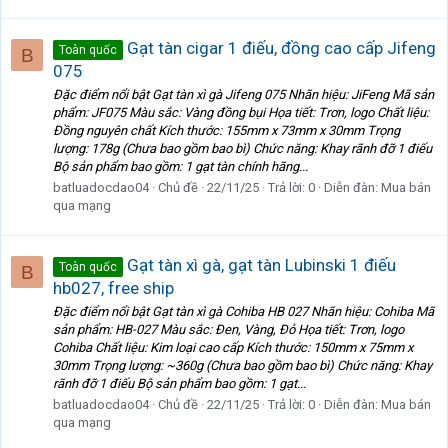
Gạt tàn cigar 1 điếu, đồng cao cấp Jifeng
Toàn quốc
B
075
Đặc điểm nổi bật Gạt tàn xì gà Jifeng 075 Nhãn hiệu: JiFeng Mã sản
phẩm: JF075 Màu sắc: Vàng đồng bụi Họa tiết: Trơn, logo Chất liệu:
Đồng nguyên chất Kích thước: 155mm x 73mm x 30mm Trọng
lượng: 178g (Chưa bao gồm bao bì) Chức năng: Khay rãnh đỡ 1 điếu
Bộ sản phẩm bao gồm: 1 gạt tàn chính hãng...
batluadocdao04
Chủ đề
22/11/25
Trả lời: 0
Diễn đàn:
Mua bán
qua mạng
Gạt tàn xì gà, gạt tàn Lubinski 1 điếu
Toàn quốc
B
hb027, free ship
Đặc điểm nổi bật Gạt tàn xì gà Cohiba HB 027 Nhãn hiệu: Cohiba Mã
sản phẩm: HB-027 Màu sắc: Đen, Vàng, Đỏ Họa tiết: Trơn, logo
Cohiba Chất liệu: Kim loại cao cấp Kích thước: 150mm x 75mm x
30mm Trọng lượng: ~360g (Chưa bao gồm bao bì) Chức năng: Khay
rãnh đỡ 1 điếu Bộ sản phẩm bao gồm: 1 gạt...
batluadocdao04
Chủ đề
22/11/25
Trả lời: 0
Diễn đàn:
Mua bán
qua mạng