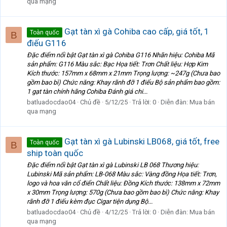
qua mạng
Gạt tàn xì gà Cohiba cao cấp, giá tốt, 1
Toàn quốc
B
điếu G116
Đặc điểm nổi bật Gạt tàn xì gà Cohiba G116 Nhãn hiệu: Cohiba Mã
sản phẩm: G116 Màu sắc: Bạc Họa tiết: Trơn Chất liệu: Hợp Kim
Kích thước: 157mm x 68mm x 21mm Trọng lượng: ~247g (Chưa bao
gồm bao bì) Chức năng: Khay rãnh đỡ 1 điếu Bộ sản phẩm bao gồm:
1 gạt tàn chính hãng Cohiba Đánh giá chi...
batluadocdao04
Chủ đề
5/12/25
Trả lời: 0
Diễn đàn:
Mua bán
qua mạng
Gạt tàn xì gà Lubinski LB068, giá tốt, free
Toàn quốc
B
ship toàn quốc
Đặc điểm nổi bật Gạt tàn xì gà Lubinski LB 068 Thương hiệu:
Lubinski Mã sản phẩm: LB-068 Màu sắc: Vàng đồng Họa tiết: Trơn,
logo và hoa văn cổ điển Chất liệu: Đồng Kích thước: 138mm x 72mm
x 30mm Trọng lượng: 570g (Chưa bao gồm bao bì) Chức năng: Khay
rãnh đỡ 1 điếu kèm đục Cigar tiện dụng Bộ...
batluadocdao04
Chủ đề
4/12/25
Trả lời: 0
Diễn đàn:
Mua bán
qua mạng