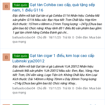
Gạt tàn Cohiba cao cấp, quà tặng sếp
Toàn quốc
B
nam, 1 điếu G116
Đặc điểm nổi bật Gạt tàn xì gà Cohiba G116 Nhãn hiệu: Cohiba Mã
sản phẩm: G116 Màu sắc: Bạc Họa tiết: Trơn Chất liệu: Hợp Kim
Kích thước: 157mm x 68mm x 21mm Trọng lượng: ~247g (Chưa bao
gồm bao bì) Chức năng: Khay rãnh đỡ 1 điếu Bộ sản phẩm bao gồm:
1 gạt tàn chính hãng Cohiba Đánh giá chi...
batluadocdao04
Chủ đề
18/11/25
Trả lời: 0
Diễn đàn:
Mua bán
qua mạng
Gạt tàn cigar 1 điếu, kim loại cao cấp
Toàn quốc
B
Lubinski yja20012
Đặc điểm nổi bật Gạt tàn xì gà Lubinski YJA 20012 Nhãn hiệu:
Lubinski Mã sản phẩm: YJA-20012 Màu sắc: Đen, Bạc, Vàng, Họa
tiết: Trơn, Chỉ viền vàng, Logo Tiện ích: Không Chất liệu: Kim Loại
Kích thước: Dài 140mm x Rộng 70mm x Dày 30mm Trọng lượng:
~214g (Chưa bao gồm bao bì) Chức năng: Khay...
batluadocdao04
Chủ đề
15/11/25
Trả lời: 0
Diễn đàn:
Mua bán
qua mạng