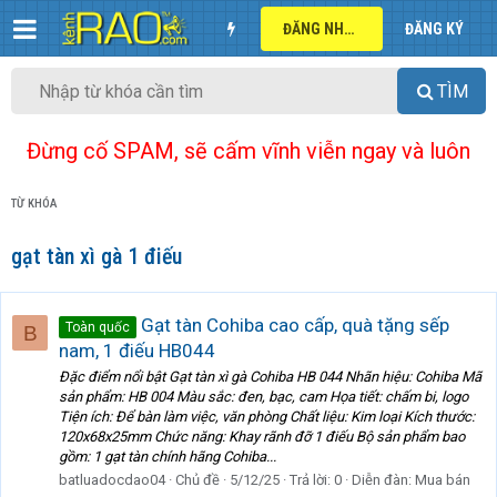
ĐĂNG NHẬP
ĐĂNG KÝ
TÌM
Đừng cố SPAM, sẽ cấm vĩnh viễn ngay và luôn
TỪ KHÓA
gạt tàn xì gà 1 điếu
Gạt tàn Cohiba cao cấp, quà tặng sếp
Toàn quốc
B
nam, 1 điếu HB044
Đặc điểm nổi bật Gạt tàn xì gà Cohiba HB 044 Nhãn hiệu: Cohiba Mã
sản phẩm: HB 004 Màu sắc: đen, bạc, cam Họa tiết: chấm bi, logo
Tiện ích: Để bàn làm việc, văn phòng Chất liệu: Kim loại Kích thước:
120x68x25mm Chức năng: Khay rãnh đỡ 1 điếu Bộ sản phẩm bao
gồm: 1 gạt tàn chính hãng Cohiba...
batluadocdao04
Chủ đề
5/12/25
Trả lời: 0
Diễn đàn:
Mua bán