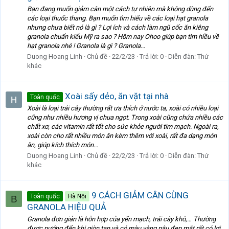
Bạn đang muốn giảm cân một cách tự nhiên mà không dùng đến
các loại thuốc thang. Bạn muốn tìm hiểu về các loại hạt granola
nhưng chưa biết nó là gì ? Lợi ích và cách làm ngũ cốc ăn kiêng
granola chuẩn kiểu Mỹ ra sao ? Hôm nay Ohoo giúp bạn tìm hiều về
hạt granola nhé ! Granola là gì ? Granola...
Duong Hoang Linh
Chủ đề
22/2/23
Trả lời: 0
Diễn đàn:
Thứ
khác
Xoài sấy dẻo, ăn vặt tại nhà
Toàn quốc
Xoài là loại trái cây thường rất ưa thích ở nước ta, xoài có nhiều loại
cũng như nhiều hương vị chua ngọt. Trong xoài cũng chứa nhiều các
chất xơ, các vitamin rất tốt cho sức khỏe người tim mạch. Ngoài ra,
xoài còn cho rất nhiều món ăn kèm thêm với xoài, rất đa dạng món
ăn, giúp kích thích món...
Duong Hoang Linh
Chủ đề
22/2/23
Trả lời: 0
Diễn đàn:
Thứ
khác
9 CÁCH GIẢM CÂN CÙNG
Toàn quốc
Hà Nội
B
GRANOLA HIỆU QUẢ
Granola đơn giản là hỗn hợp của yến mạch, trái cây khô,… Thường
được nướng đến khi giòn tan và có màu vàng nâu đẹp mắt rất có lợi