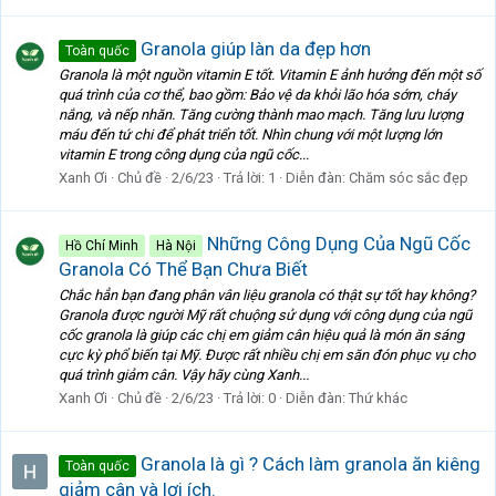
Granola giúp làn da đẹp hơn
Toàn quốc
Granola là một nguồn vitamin E tốt. Vitamin E ảnh hưởng đến một số
quá trình của cơ thể, bao gồm: Bảo vệ da khỏi lão hóa sớm, cháy
nắng, và nếp nhăn. Tăng cường thành mao mạch. Tăng lưu lượng
máu đến tứ chi để phát triển tốt. Nhìn chung với một lượng lớn
vitamin E trong công dụng của ngũ cốc...
Xanh Ơi
Chủ đề
2/6/23
Trả lời: 1
Diễn đàn:
Chăm sóc sắc đẹp
Những Công Dụng Của Ngũ Cốc
Hồ Chí Minh
Hà Nội
Granola Có Thể Bạn Chưa Biết
Chắc hẳn bạn đang phân vân liệu granola có thật sự tốt hay không?
Granola được người Mỹ rất chuộng sử dụng với công dụng của ngũ
cốc granola là giúp các chị em giảm cân hiệu quả là món ăn sáng
cực kỳ phổ biến tại Mỹ. Được rất nhiều chị em săn đón phục vụ cho
quá trình giảm cân. Vậy hãy cùng Xanh...
Xanh Ơi
Chủ đề
2/6/23
Trả lời: 0
Diễn đàn:
Thứ khác
Granola là gì ? Cách làm granola ăn kiêng
Toàn quốc
giảm cân và lợi ích.