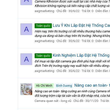
Camera KBvision được sản xuất tại các nhà máy của T
KBvision không ngừng cải tiến nâng cấp chất lượng và g
aagmarketing
Chủ đề
30/6/22
Trả lời: 0
Diễn đàn:
Lưu Ý Khi Lắp Đặt Hệ Thống C
Toàn quốc
A
Hiện nay, trên thị trường có rất nhiều thương hiệu c
dụng ưa dùng và bán chạy trên thị trường. Nhưng không p
aagmarketing
Chủ đề
30/6/22
Trả lời: 0
Diễn đàn:
Kinh Nghiệm Lắp Đặt Hệ Thống 
Toàn quốc
A
Để mua và lắp đặt camera gia đình phù hợp nhất với n
đích Trên thị trường ngày nay xuất hiện rất nhiều dòng 
aagmarketing
Chủ đề
30/6/22
Trả lời: 0
Diễn đàn:
Nâng cao an toàn- 
Hồ Chí Minh
Bình Dương
Nâng cao an toàn- tăng cường an ninh cùng Camera nhé!
đối tượng trộm cắp tài sản vẫn là đột nhập nhà, cửa hà
Camera quan sát - long vũ
Chủ đề
30/11/20
Trả lời: