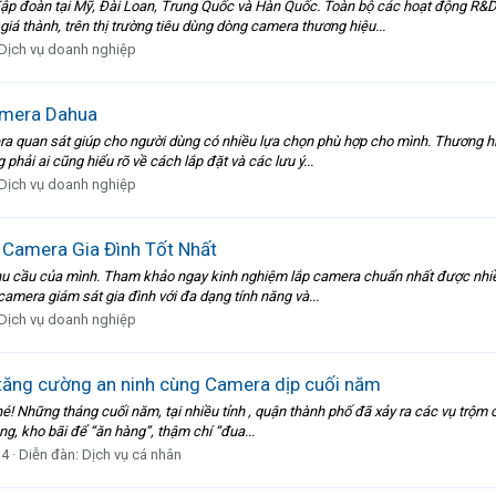
ập đoàn tại Mỹ, Đài Loan, Trung Quốc và Hàn Quốc. Toàn bộ các hoạt động R&D
iá thành, trên thị trường tiêu dùng dòng camera thương hiệu...
Dịch vụ doanh nghiệp
amera Dahua
amera quan sát giúp cho người dùng có nhiều lựa chọn phù hợp cho mình. Thương
hải ai cũng hiểu rõ về cách lắp đặt và các lưu ý...
Dịch vụ doanh nghiệp
Camera Gia Đình Tốt Nhất
hu cầu của mình. Tham khảo ngay kinh nghiệm lắp camera chuẩn nhất được nhiều
camera giám sát gia đình với đa dạng tính năng và...
Dịch vụ doanh nghiệp
tăng cường an ninh cùng Camera dịp cuối năm
 Những tháng cuối năm, tại nhiều tỉnh , quận thành phố đã xảy ra các vụ trộm cắ
ng, kho bãi để “ăn hàng”, thậm chí “đua...
 4
Diễn đàn:
Dịch vụ cá nhân