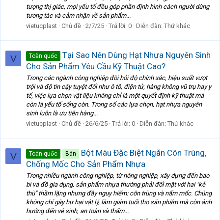
tượng thị giác, mọi yếu tố đều góp phần định hình cách người dùng
tương tác và cảm nhận về sản phẩm...
vietucplast
Chủ đề
2/7/25
Trả lời: 0
Diễn đàn:
Thứ khác
Tại Sao Nên Dùng Hạt Nhựa Nguyên Sinh
Toàn quốc
V
Cho Sản Phẩm Yêu Cầu Kỹ Thuật Cao?
Trong các ngành công nghiệp đòi hỏi độ chính xác, hiệu suất vượt
trội và độ tin cậy tuyệt đối như ô tô, điện tử, hàng không vũ trụ hay y
tế, việc lựa chọn vật liệu không chỉ là một quyết định kỹ thuật mà
còn là yếu tố sống còn. Trong số các lựa chọn, hạt nhựa nguyên
sinh luôn là ưu tiên hàng...
vietucplast
Chủ đề
26/6/25
Trả lời: 0
Diễn đàn:
Thứ khác
Bột Màu Đặc Biệt Ngăn Côn Trùng,
Toàn quốc
Bán
V
Chống Mốc Cho Sản Phẩm Nhựa
Trong nhiều ngành công nghiệp, từ nông nghiệp, xây dựng đến bao
bì và đồ gia dụng, sản phẩm nhựa thường phải đối mặt với hai "kẻ
thù" thầm lặng nhưng đầy nguy hiểm: côn trùng và nấm mốc. Chúng
không chỉ gây hư hại vật lý, làm giảm tuổi thọ sản phẩm mà còn ảnh
hưởng đến vệ sinh, an toàn và thẩm...