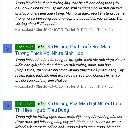
Trong lắp đặt hệ thống đường ống, đặc biệt là các công trình yêu
cầu độ kín khít và chịu áp lực cao, khả năng hàn nối là một chỉ tiêu
chất lượng vô cùng quan trọng. Mối nối là điểm yếu tiềm tàng của hệ
thống, và sự bền vững của chúng phụ thuộc rất lớn vào vật liệu. Đối
với ống nhựa PVC, ngoài...
vietucplast
Chủ đề
2/10/25
Trả lời: 0
Diễn đàn:
Thứ khác
Xu Hướng Phát Triển Bột Màu
Toàn quốc
Bán
V
Tương Thích Với Nhựa Sinh Học
Trong bối cảnh toàn cầu đang nỗ lực giảm thiểu rác thải nhựa và tìm
kiếm các giải pháp thân thiện với môi trường, nhựa sinh học
(bioplastics) đã nổi lên như một vật liệu thay thế đầy tiềm năng. Tuy
nhiên, thách thức lớn nhất đối với nhựa sinh học không chỉ nằm ở
chi phí sản xuất hay tính chất cơ...
vietucplast
Chủ đề
26/9/25
Trả lời: 0
Diễn đàn:
Thứ khác
Xu Hướng Pha Màu Hạt Nhựa Theo
Toàn quốc
Bán
V
Thị Hiếu Người Tiêu Dùng
Trong một thị trường cạnh tranh khốc liệt, sản phẩm không còn chỉ
được đánh giá bởi công năng hay giá thành. Yếu tố cảm xúc và sự
kết nối với người tiêu dùng ngày càng trở nên quan trọng. Màu sắc,