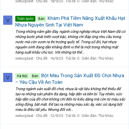
vietucplast
Chủ đề
18/9/25
Trả lời: 0
Diễn đàn:
Thứ khác
Khám Phá Tiềm Năng Xuất Khẩu Hạt
Toàn quốc
Bán
V
Nhựa Nguyên Sinh Tại Việt Nam
Trong những năm gần đây, ngành công nghiệp nhựa Việt Nam đã có
những bước phát triển vượt bậc, không chỉ đáp ứng nhu cầu trong
nước mà còn vươn ra thị trường quốc tế. Trong số đó, hạt nhựa
nguyên sinh đang dần khẳng định vị thế là một trong những mặt
hàng xuất khẩu chủ lực. Với những lợi thế...
vietucplast
Chủ đề
16/9/25
Trả lời: 0
Diễn đàn:
Thứ khác
Bột Màu Trong Sản Xuất Đồ Chơi Nhựa
Hà Nội
Bán
V
– Yêu Cầu Về An Toàn
Trong ngành sản xuất đồ chơi, nhựa là vật liệu không thể thiếu để
tạo ra những sản phẩm đa dạng, hấp dẫn và bền bỉ. Tuy nhiên, sức
hấp dẫn của đồ chơi không chỉ đến từ kiểu dáng mà còn từ màu sắc
sống động, bắt mắt. Để tạo ra những màu sắc ấy, việc sử dụng bột
màu là điều tất yếu. Nhưng đối với...
vietucplast
Chủ đề
12/9/25
Trả lời: 0
Diễn đàn:
Thứ khác