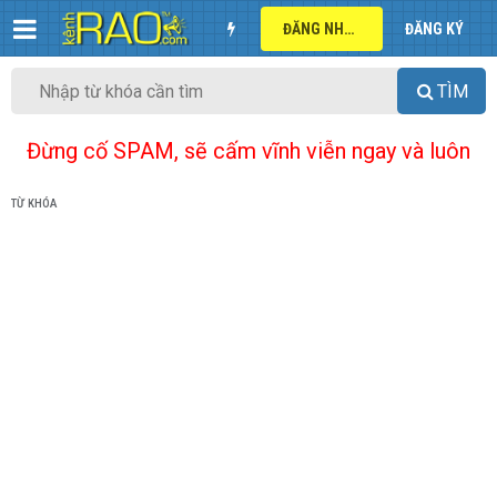
ĐĂNG NHẬP
ĐĂNG KÝ
TÌM
Đừng cố SPAM, sẽ cấm vĩnh viễn ngay và luôn
TỪ KHÓA