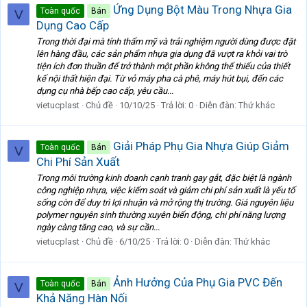
Ứng Dụng Bột Màu Trong Nhựa Gia
Toàn quốc
Bán
V
Dụng Cao Cấp
Trong thời đại mà tính thẩm mỹ và trải nghiệm người dùng được đặt
lên hàng đầu, các sản phẩm nhựa gia dụng đã vượt ra khỏi vai trò
tiện ích đơn thuần để trở thành một phần không thể thiếu của thiết
kế nội thất hiện đại. Từ vỏ máy pha cà phê, máy hút bụi, đến các
dụng cụ nhà bếp cao cấp, yêu cầu...
vietucplast
Chủ đề
10/10/25
Trả lời: 0
Diễn đàn:
Thứ khác
Giải Pháp Phụ Gia Nhựa Giúp Giảm
Toàn quốc
Bán
V
Chi Phí Sản Xuất
Trong môi trường kinh doanh cạnh tranh gay gắt, đặc biệt là ngành
công nghiệp nhựa, việc kiểm soát và giảm chi phí sản xuất là yếu tố
sống còn để duy trì lợi nhuận và mở rộng thị trường. Giá nguyên liệu
polymer nguyên sinh thường xuyên biến động, chi phí năng lượng
ngày càng tăng cao, và sự cần...
vietucplast
Chủ đề
6/10/25
Trả lời: 0
Diễn đàn:
Thứ khác
Ảnh Hưởng Của Phụ Gia PVC Đến
Toàn quốc
Bán
V
Khả Năng Hàn Nối