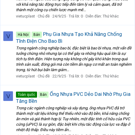
với khả năng tác động trực tiếp đến tâm lý và cảm quan, đã trở
thành một công cụ chiến lược mạnh mẽ...
vietucplast
Chủ đề
24/9/25
Trả lời: 0
Diễn đàn:
Thứ khác
Phụ Gia Nhựa Tạo Khả Năng Chống
Hà Nội
Bán
V
Tĩnh Điện Cho Bao Bì
Trong ngành công nghiệp bao bì, đặc biệt là bao bì nhựa, một vấn đề
tưởng chừng nhỏ nhưng lại có thể gây ra những hậu quả lớn là sự
tích tụ tĩnh điện. Hiện tượng này không chỉ gây khó khăn trong quá
trình sản xuất, đóng gói mà còn tiềm ẩn nguy cơ mất an toàn nghiêm
trọng, từ hút bụi bẩn làm giảm...
vietucplast
Chủ đề
22/9/25
Trả lời: 0
Diễn đàn:
Thứ khác
Ống Nhựa PVC Dẻo Dai Nhờ Phụ Gia
Toàn quốc
Bán
V
Tăng Bền
Trong các ngành công nghiệp và xây dựng, ống nhựa PVC đã trở
thành một vật liệu không thể thiếu nhờ vào độ bền, khả năng chống
ăn mòn và giá thành hợp lý. Tuy nhiên, một đặc tính cố hữu của PVC
cứng (uPVC) là sự giòn, đặc biệt khi chịu tác động của lực va đập ở
nhiệt độ thấp. Điều này tiềm ẩn...