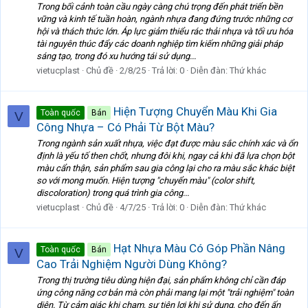
Trong bối cảnh toàn cầu ngày càng chú trọng đến phát triển bền
vững và kinh tế tuần hoàn, ngành nhựa đang đứng trước những cơ
hội và thách thức lớn. Áp lực giảm thiểu rác thải nhựa và tối ưu hóa
tài nguyên thúc đẩy các doanh nghiệp tìm kiếm những giải pháp
sáng tạo, trong đó xu hướng tái sử dụng...
vietucplast
Chủ đề
2/8/25
Trả lời: 0
Diễn đàn:
Thứ khác
Hiện Tượng Chuyển Màu Khi Gia
Toàn quốc
Bán
V
Công Nhựa – Có Phải Từ Bột Màu?
Trong ngành sản xuất nhựa, việc đạt được màu sắc chính xác và ổn
định là yếu tố then chốt, nhưng đôi khi, ngay cả khi đã lựa chọn bột
màu cẩn thận, sản phẩm sau gia công lại cho ra màu sắc khác biệt
so với mong muốn. Hiện tượng "chuyển màu" (color shift,
discoloration) trong quá trình gia công...
vietucplast
Chủ đề
4/7/25
Trả lời: 0
Diễn đàn:
Thứ khác
Hạt Nhựa Màu Có Góp Phần Nâng
Toàn quốc
Bán
V
Cao Trải Nghiệm Người Dùng Không?
Trong thị trường tiêu dùng hiện đại, sản phẩm không chỉ cần đáp
ứng công năng cơ bản mà còn phải mang lại một "trải nghiệm" toàn
diện. Từ cảm giác khi chạm, sự tiện lợi khi sử dụng, cho đến ấn