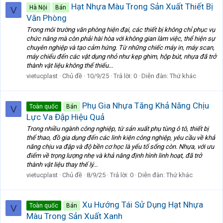
Hạt Nhựa Màu Trong Sản Xuất Thiết Bị
Hà Nội
Bán
V
Văn Phòng
Trong môi trường văn phòng hiện đại, các thiết bị không chỉ phục vụ
chức năng mà còn phải hài hòa với không gian làm việc, thể hiện sự
chuyên nghiệp và tạo cảm hứng. Từ những chiếc máy in, máy scan,
máy chiếu đến các vật dụng nhỏ như kẹp ghim, hộp bút, nhựa đã trở
thành vật liệu không thể thiếu...
vietucplast
Chủ đề
10/9/25
Trả lời: 0
Diễn đàn:
Thứ khác
Phụ Gia Nhựa Tăng Khả Năng Chịu
Toàn quốc
Bán
V
Lực Va Đập Hiệu Quả
Trong nhiều ngành công nghiệp, từ sản xuất phụ tùng ô tô, thiết bị
thể thao, đồ gia dụng đến các linh kiện công nghiệp, yêu cầu về khả
năng chịu va đập và độ bền cơ học là yếu tố sống còn. Nhựa, với ưu
điểm về trọng lượng nhẹ và khả năng định hình linh hoạt, đã trở
thành vật liệu thay thế lý...
vietucplast
Chủ đề
8/9/25
Trả lời: 0
Diễn đàn:
Thứ khác
Xu Hướng Tái Sử Dụng Hạt Nhựa
Toàn quốc
Bán
V
Màu Trong Sản Xuất Xanh