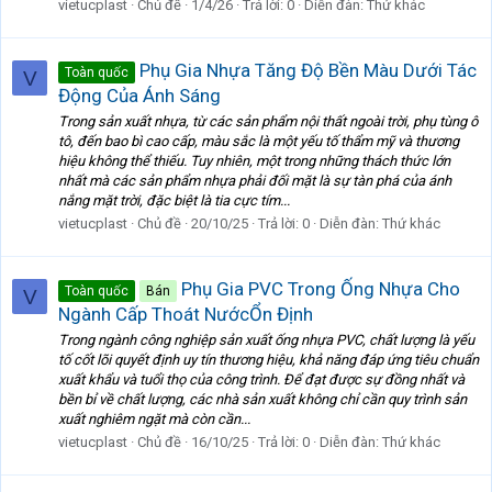
vietucplast
Chủ đề
1/4/26
Trả lời: 0
Diễn đàn:
Thứ khác
Phụ Gia Nhựa Tăng Độ Bền Màu Dưới Tác
Toàn quốc
V
Động Của Ánh Sáng
Trong sản xuất nhựa, từ các sản phẩm nội thất ngoài trời, phụ tùng ô
tô, đến bao bì cao cấp, màu sắc là một yếu tố thẩm mỹ và thương
hiệu không thể thiếu. Tuy nhiên, một trong những thách thức lớn
nhất mà các sản phẩm nhựa phải đối mặt là sự tàn phá của ánh
nắng mặt trời, đặc biệt là tia cực tím...
vietucplast
Chủ đề
20/10/25
Trả lời: 0
Diễn đàn:
Thứ khác
Phụ Gia PVC Trong Ống Nhựa Cho
Toàn quốc
Bán
V
Ngành Cấp Thoát NướcỔn Định
Trong ngành công nghiệp sản xuất ống nhựa PVC, chất lượng là yếu
tố cốt lõi quyết định uy tín thương hiệu, khả năng đáp ứng tiêu chuẩn
xuất khẩu và tuổi thọ của công trình. Để đạt được sự đồng nhất và
bền bỉ về chất lượng, các nhà sản xuất không chỉ cần quy trình sản
xuất nghiêm ngặt mà còn cần...
vietucplast
Chủ đề
16/10/25
Trả lời: 0
Diễn đàn:
Thứ khác