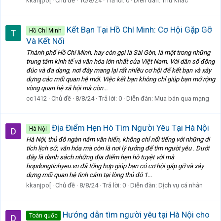
kkanjpo[
Chủ đề
10/8/24
Trả lời: 0
Diễn đàn:
Thứ khác
Kết Bạn Tại Hồ Chí Minh: Cơ Hội Gặp Gỡ
Hồ Chí Minh
Và Kết Nối
Thành phố Hồ Chí Minh, hay còn gọi là Sài Gòn, là một trong những
trung tâm kinh tế và văn hóa lớn nhất của Việt Nam. Với dân số đông
đúc và đa dạng, nơi đây mang lại rất nhiều cơ hội để kết bạn và xây
dựng các mối quan hệ mới. Việc kết bạn không chỉ giúp bạn mở rộng
vòng quan hệ xã hội mà còn...
cc1412
Chủ đề
8/8/24
Trả lời: 0
Diễn đàn:
Mua bán qua mạng
Địa Điểm Hẹn Hò Tìm Người Yêu Tại Hà Nội
Hà Nội
Hà Nội, thủ đô ngàn năm văn hiến, không chỉ nổi tiếng với những di
tích lịch sử, văn hóa mà còn là nơi lý tưởng để tìm người yêu . Dưới
đây là danh sách những địa điểm hẹn hò tuyệt vời mà
hopdongtinhyeu.vn đã tổng hợp giúp bạn có cơ hội gặp gỡ và xây
dựng mối quan hệ tình cảm tại lòng thủ đô 1...
kkanjpo[
Chủ đề
8/8/24
Trả lời: 0
Diễn đàn:
Dịch vụ cá nhân
Hướng dẫn tìm người yêu tại Hà Nội cho
Toàn quốc