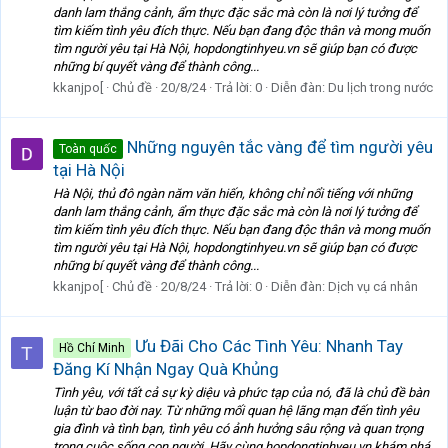
danh lam thắng cảnh, ẩm thực đặc sắc mà còn là nơi lý tưởng để
tìm kiếm tình yêu đích thực. Nếu bạn đang độc thân và mong muốn
tìm người yêu tại Hà Nội, hopdongtinhyeu.vn sẽ giúp bạn có được
những bí quyết vàng để thành công...
kkanjpo[
Chủ đề
20/8/24
Trả lời: 0
Diễn đàn:
Du lịch trong nước
Những nguyên tắc vàng để tìm người yêu
Toàn quốc
tại Hà Nội
Hà Nội, thủ đô ngàn năm văn hiến, không chỉ nổi tiếng với những
danh lam thắng cảnh, ẩm thực đặc sắc mà còn là nơi lý tưởng để
tìm kiếm tình yêu đích thực. Nếu bạn đang độc thân và mong muốn
tìm người yêu tại Hà Nội, hopdongtinhyeu.vn sẽ giúp bạn có được
những bí quyết vàng để thành công...
kkanjpo[
Chủ đề
20/8/24
Trả lời: 0
Diễn đàn:
Dịch vụ cá nhân
Ưu Đãi Cho Các Tình Yêu: Nhanh Tay
Hồ Chí Minh
T
Đăng Kí Nhận Ngay Quà Khủng
Tình yêu, với tất cả sự kỳ diệu và phức tạp của nó, đã là chủ đề bàn
luận từ bao đời nay. Từ những mối quan hệ lãng mạn đến tình yêu
gia đình và tình bạn, tình yêu có ảnh hưởng sâu rộng và quan trọng
trong cuộc sống con người. Hãy cùng hopdongtinhyeu.vn khám phá