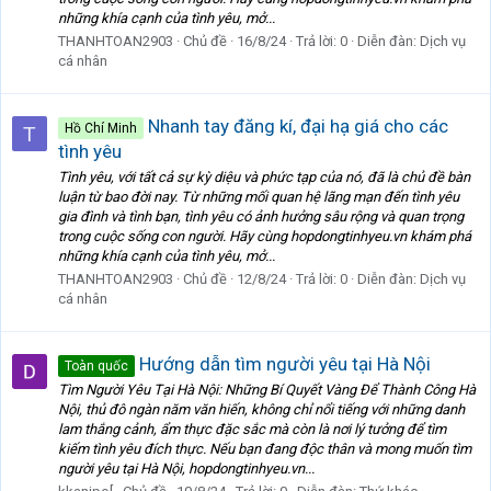
những khía cạnh của tình yêu, mở...
THANHTOAN2903
Chủ đề
16/8/24
Trả lời: 0
Diễn đàn:
Dịch vụ
cá nhân
Nhanh tay đăng kí, đại hạ giá cho các
Hồ Chí Minh
T
tình yêu
Tình yêu, với tất cả sự kỳ diệu và phức tạp của nó, đã là chủ đề bàn
luận từ bao đời nay. Từ những mối quan hệ lãng mạn đến tình yêu
gia đình và tình bạn, tình yêu có ảnh hưởng sâu rộng và quan trọng
trong cuộc sống con người. Hãy cùng hopdongtinhyeu.vn khám phá
những khía cạnh của tình yêu, mở...
THANHTOAN2903
Chủ đề
12/8/24
Trả lời: 0
Diễn đàn:
Dịch vụ
cá nhân
Hướng dẫn tìm người yêu tại Hà Nội
Toàn quốc
Tìm Người Yêu Tại Hà Nội: Những Bí Quyết Vàng Để Thành Công Hà
Nội, thủ đô ngàn năm văn hiến, không chỉ nổi tiếng với những danh
lam thắng cảnh, ẩm thực đặc sắc mà còn là nơi lý tưởng để tìm
kiếm tình yêu đích thực. Nếu bạn đang độc thân và mong muốn tìm
người yêu tại Hà Nội, hopdongtinhyeu.vn...