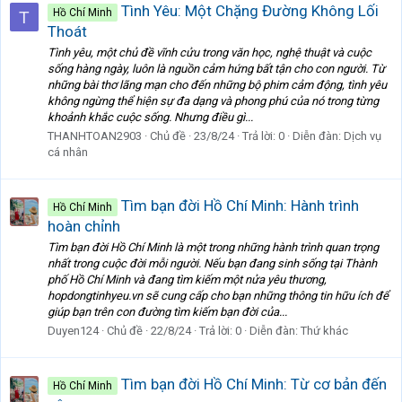
Tình Yêu: Một Chặng Đường Không Lối
Hồ Chí Minh
T
Thoát
Tình yêu, một chủ đề vĩnh cửu trong văn học, nghệ thuật và cuộc
sống hàng ngày, luôn là nguồn cảm hứng bất tận cho con người. Từ
những bài thơ lãng mạn cho đến những bộ phim cảm động, tình yêu
không ngừng thể hiện sự đa dạng và phong phú của nó trong từng
khoảnh khắc cuộc sống. Nhưng điều gì...
THANHTOAN2903
Chủ đề
23/8/24
Trả lời: 0
Diễn đàn:
Dịch vụ
cá nhân
Tìm bạn đời Hồ Chí Minh: Hành trình
Hồ Chí Minh
hoàn chỉnh
Tìm bạn đời Hồ Chí Minh là một trong những hành trình quan trọng
nhất trong cuộc đời mỗi người. Nếu bạn đang sinh sống tại Thành
phố Hồ Chí Minh và đang tìm kiếm một nửa yêu thương,
hopdongtinhyeu.vn sẽ cung cấp cho bạn những thông tin hữu ích để
giúp bạn trên con đường tìm kiếm bạn đời của...
Duyen124
Chủ đề
22/8/24
Trả lời: 0
Diễn đàn:
Thứ khác
Tìm bạn đời Hồ Chí Minh: Từ cơ bản đến
Hồ Chí Minh