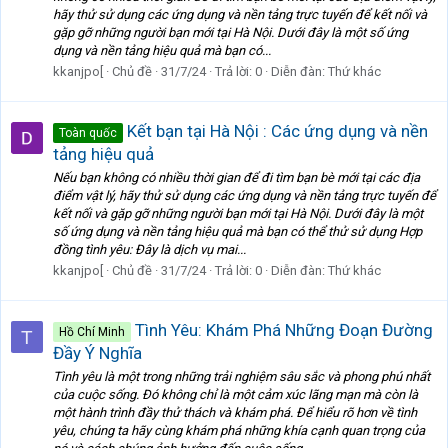
hãy thử sử dụng các ứng dụng và nền tảng trực tuyến để kết nối và
gặp gỡ những người bạn mới tại Hà Nội. Dưới đây là một số ứng
dụng và nền tảng hiệu quả mà bạn có...
kkanjpo[
Chủ đề
31/7/24
Trả lời: 0
Diễn đàn:
Thứ khác
Kết bạn tại Hà Nội : Các ứng dụng và nền
Toàn quốc
tảng hiệu quả
Nếu bạn không có nhiều thời gian để đi tìm bạn bè mới tại các địa
điểm vật lý, hãy thử sử dụng các ứng dụng và nền tảng trực tuyến để
kết nối và gặp gỡ những người bạn mới tại Hà Nội. Dưới đây là một
số ứng dụng và nền tảng hiệu quả mà bạn có thể thử sử dụng Hợp
đồng tình yêu: Đây là dịch vụ mai...
kkanjpo[
Chủ đề
31/7/24
Trả lời: 0
Diễn đàn:
Thứ khác
Tình Yêu: Khám Phá Những Đoạn Đường
Hồ Chí Minh
T
Đầy Ý Nghĩa
Tình yêu là một trong những trải nghiệm sâu sắc và phong phú nhất
của cuộc sống. Đó không chỉ là một cảm xúc lãng mạn mà còn là
một hành trình đầy thử thách và khám phá. Để hiểu rõ hơn về tình
yêu, chúng ta hãy cùng khám phá những khía cạnh quan trọng của