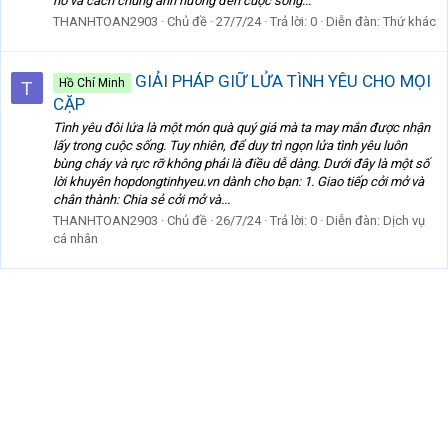
nó và cách chúng ảnh hưởng đến cuộc sống...
THANHTOAN2903
Chủ đề
27/7/24
Trả lời: 0
Diễn đàn:
Thứ khác
GIẢI PHÁP GIỮ LỬA TÌNH YÊU CHO MỌI
Hồ Chí Minh
T
CẶP
Tình yêu đôi lứa là một món quà quý giá mà ta may mắn được nhận
lấy trong cuộc sống. Tuy nhiên, để duy trì ngọn lửa tình yêu luôn
bùng cháy và rực rỡ không phải là điều dễ dàng. Dưới đây là một số
lời khuyên hopdongtinhyeu.vn dành cho bạn: 1. Giao tiếp cởi mở và
chân thành: Chia sẻ cởi mở và...
THANHTOAN2903
Chủ đề
26/7/24
Trả lời: 0
Diễn đàn:
Dịch vụ
cá nhân