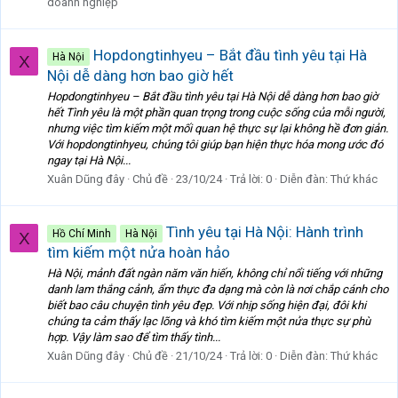
doanh nghiệp
Hopdongtinhyeu – Bắt đầu tình yêu tại Hà
Hà Nội
X
Nội dễ dàng hơn bao giờ hết
Hopdongtinhyeu – Bắt đầu tình yêu tại Hà Nội dễ dàng hơn bao giờ
hết Tình yêu là một phần quan trọng trong cuộc sống của mỗi người,
nhưng việc tìm kiếm một mối quan hệ thực sự lại không hề đơn giản.
Với hopdongtinhyeu, chúng tôi giúp bạn hiện thực hóa mong ước đó
ngay tại Hà Nội...
Xuân Dũng đây
Chủ đề
23/10/24
Trả lời: 0
Diễn đàn:
Thứ khác
Tình yêu tại Hà Nội: Hành trình
Hồ Chí Minh
Hà Nội
X
tìm kiếm một nửa hoàn hảo
Hà Nội, mảnh đất ngàn năm văn hiến, không chỉ nổi tiếng với những
danh lam thắng cảnh, ẩm thực đa dạng mà còn là nơi chắp cánh cho
biết bao câu chuyện tình yêu đẹp. Với nhịp sống hiện đại, đôi khi
chúng ta cảm thấy lạc lõng và khó tìm kiếm một nửa thực sự phù
hợp. Vậy làm sao để tìm thấy tình...
Xuân Dũng đây
Chủ đề
21/10/24
Trả lời: 0
Diễn đàn:
Thứ khác