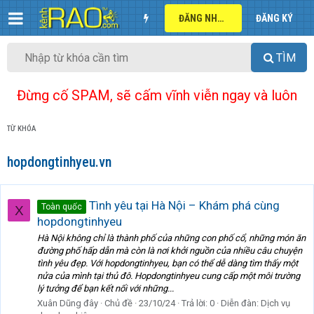
ĐĂNG NHẬP
ĐĂNG KÝ
TÌM
Đừng cố SPAM, sẽ cấm vĩnh viễn ngay và luôn
TỪ KHÓA
hopdongtinhyeu.vn
Tình yêu tại Hà Nội – Khám phá cùng
Toàn quốc
X
hopdongtinhyeu
Hà Nội không chỉ là thành phố của những con phố cổ, những món ăn
đường phố hấp dẫn mà còn là nơi khởi nguồn của nhiều câu chuyện
tình yêu đẹp. Với hopdongtinhyeu, bạn có thể dễ dàng tìm thấy một
nửa của mình tại thủ đô. Hopdongtinhyeu cung cấp một môi trường
lý tưởng để bạn kết nối với những...
Xuân Dũng đây
Chủ đề
23/10/24
Trả lời: 0
Diễn đàn:
Dịch vụ