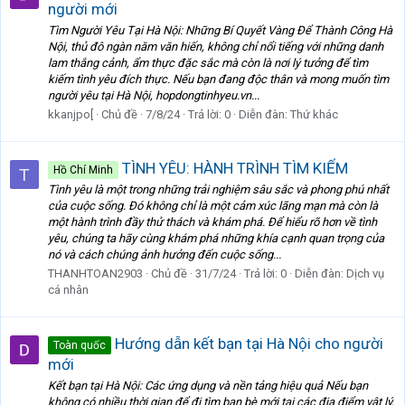
người mới
Tìm Người Yêu Tại Hà Nội: Những Bí Quyết Vàng Để Thành Công Hà
Nội, thủ đô ngàn năm văn hiến, không chỉ nổi tiếng với những danh
lam thắng cảnh, ẩm thực đặc sắc mà còn là nơi lý tưởng để tìm
kiếm tình yêu đích thực. Nếu bạn đang độc thân và mong muốn tìm
người yêu tại Hà Nội, hopdongtinhyeu.vn...
kkanjpo[
Chủ đề
7/8/24
Trả lời: 0
Diễn đàn:
Thứ khác
TÌNH YÊU: HÀNH TRÌNH TÌM KIẾM
Hồ Chí Minh
T
Tình yêu là một trong những trải nghiệm sâu sắc và phong phú nhất
của cuộc sống. Đó không chỉ là một cảm xúc lãng mạn mà còn là
một hành trình đầy thử thách và khám phá. Để hiểu rõ hơn về tình
yêu, chúng ta hãy cùng khám phá những khía cạnh quan trọng của
nó và cách chúng ảnh hưởng đến cuộc sống...
THANHTOAN2903
Chủ đề
31/7/24
Trả lời: 0
Diễn đàn:
Dịch vụ
cá nhân
Hướng dẫn kết bạn tại Hà Nội cho người
Toàn quốc
mới
Kết bạn tại Hà Nội: Các ứng dụng và nền tảng hiệu quả Nếu bạn
không có nhiều thời gian để đi tìm bạn bè mới tại các địa điểm vật lý,