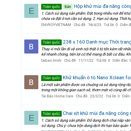
Hộp khử mùi đa năng cô
Toàn quốc
Bán
E
1. Cách sử dụng sản phẩm. Đặt trong nhiều nơi để khử mù
chứa và đặt ở nơi cần sử dụng. 2. Hạn sử dụng. Thời h
ENVROYVIETNAM
Chủ đề
18/4/23
Trả lời: 0
Diễn 
238 x 160 Danh mục Thời trang 
Toàn quốc
Thay vì mỗi lần đi vệ sinh nội thất ô tô tốn kém rất nh
kể nhanh chóng, tiện lợi có thể mang đi bất cứ đâu. K
taibao.tmdv
Chủ đề
11/11/22
Trả lời: 0
Diễn đàn:
G
Khử khuẩn ô tô Nano Xclean for 
Toàn quốc
Là một sản phẩm được ưa chuộng và sử dụng rộng rãi, 
trong một không gian sạch sẽ, thơm mát vô cùng dễ chịu
Tài Bảo Home Care
Chủ đề
23/3/22
Trả lời: 0
Diễn
Chai xịt khử mùi đa năng công
Toàn quốc
E
1. Cách sử dụng sản phẩm. Đổ dung dịch chai nắp vặn n
sử dụng. Chú ý: chưa trộn dung dịch thì hạn bảo quản 1 