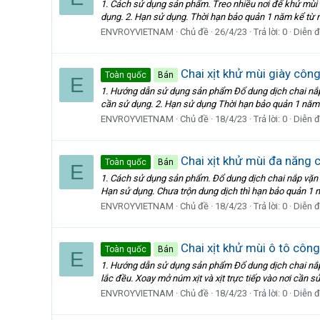
1. Cách sử dụng sản phẩm. Treo nhiều nơi để khử mùi như 
dụng. 2. Hạn sử dụng. Thời hạn bảo quản 1 năm kể từ n
ENVROYVIETNAM
Chủ đề
26/4/23
Trả lời: 0
Diễn 
Chai xịt khử mùi giày cô
Toàn quốc
Bán
E
1. Hướng dẫn sử dụng sản phẩm Đổ dung dịch chai nắp v
cần sử dụng. 2. Hạn sử dụng Thời hạn bảo quản 1 năm k
ENVROYVIETNAM
Chủ đề
18/4/23
Trả lời: 0
Diễn 
Chai xịt khử mùi đa năn
Toàn quốc
Bán
E
1. Cách sử dụng sản phẩm. Đổ dung dịch chai nắp vặn nh
Hạn sử dụng. Chưa trộn dung dịch thì hạn bảo quản 1 nă
ENVROYVIETNAM
Chủ đề
18/4/23
Trả lời: 0
Diễn 
Chai xịt khử mùi ô tô cô
Toàn quốc
Bán
E
1. Hướng dẫn sử dụng sản phẩm Đổ dung dịch chai nắp 
lắc đều. Xoay mở núm xịt và xịt trực tiếp vào nơi cần sử 
ENVROYVIETNAM
Chủ đề
18/4/23
Trả lời: 0
Diễn 