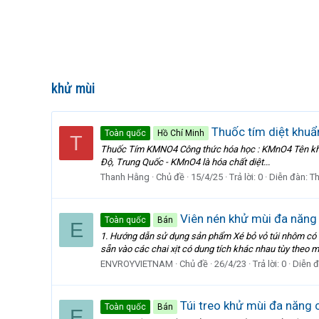
khử mùi
Thuốc tím diệt khuẩn
Toàn quốc
Hồ Chí Minh
T
Thuốc Tím KMNO4 Công thức hóa học : KMnO4 Tên khoa 
Độ, Trung Quốc - KMnO4 là hóa chất diệt...
Thanh Hằng
Chủ đề
15/4/25
Trả lời: 0
Diễn đàn:
T
Viên nén khử mùi đa năn
Toàn quốc
Bán
E
1. Hướng dẫn sử dụng sản phẩm Xé bỏ vỏ túi nhôm có c
sẵn vào các chai xịt có dung tích khác nhau tùy theo mụ
ENVROYVIETNAM
Chủ đề
26/4/23
Trả lời: 0
Diễn 
Túi treo khử mùi đa năn
Toàn quốc
Bán
E