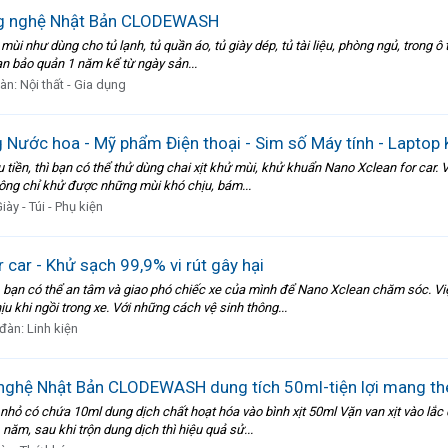
ng nghệ Nhật Bản CLODEWASH
i như dùng cho tủ lạnh, tủ quần áo, tủ giày dép, tủ tài liệu, phòng ngủ, trong ô 
ạn bảo quản 1 năm kể từ ngày sản...
đàn:
Nội thất - Gia dụng
Nước hoa - Mỹ phẩm Điện thoại - Sim số Máy tính - Laptop 
iều tiền, thì bạn có thể thử dùng chai xịt khử mùi, khử khuẩn Nano Xclean for car
hông chỉ khử được những mùi khó chịu, bám...
iày - Túi - Phụ kiện
car - Khử sạch 99,9% vi rút gây hại
bạn có thể an tâm và giao phó chiếc xe của mình để Nano Xclean chăm sóc. Việ
 khi ngồi trong xe. Với những cách vệ sinh thông...
 đàn:
Linh kiện
 nghệ Nhật Bản CLODEWASH dung tích 50ml-tiện lợi mang th
hỏ có chứa 10ml dung dịch chất hoạt hóa vào bình xịt 50ml Vặn van xịt vào lắc đ
năm, sau khi trộn dung dịch thì hiệu quả sử...