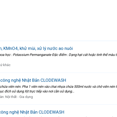
, KMnO4, khử mùi, xử lý nước ao nuôi
học : Potassium Permanganate Đặc điểm : Dạng hạt cát hoặc tinh thể màu tím 
hứ khác
g công nghệ Nhật Bản CLODEWASH
hứa viên nén. Pha 1 viên nén vào chai nhựa chứa 500ml nước và chờ viên nén ta
c đích sử dụng Xịt trực tiếp vào nơi cần sử dụng...
đàn:
Nội thất - Gia dụng
g công nghệ Nhật Bản CLODEWASH