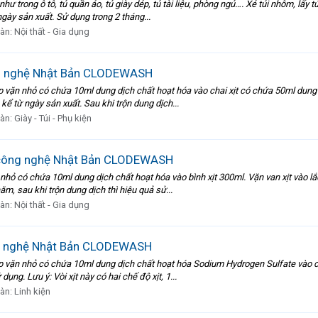
trong ô tô, tủ quần áo, tủ giày dép, tủ tài liệu, phòng ngủ…. Xé túi nhôm, lấy túi
gày sản xuất. Sử dụng trong 2 tháng...
đàn:
Nội thất - Gia dụng
ng nghệ Nhật Bản CLODEWASH
ặn nhỏ có chứa 10ml dung dịch chất hoạt hóa vào chai xịt có chứa 50ml dung dịc
ể từ ngày sản xuất. Sau khi trộn dung dịch...
đàn:
Giày - Túi - Phụ kiện
g công nghệ Nhật Bản CLODEWASH
ỏ có chứa 10ml dung dịch chất hoạt hóa vào bình xịt 300ml. Vặn van xịt vào lắc 
m, sau khi trộn dung dịch thì hiệu quả sử...
đàn:
Nội thất - Gia dụng
ng nghệ Nhật Bản CLODEWASH
vặn nhỏ có chứa 10ml dung dịch chất hoạt hóa Sodium Hydrogen Sulfate vào cha
dụng. Lưu ý: Vòi xịt này có hai chế độ xịt, 1...
đàn:
Linh kiện