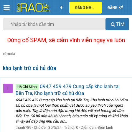
ĐĂNG NHẬP
ĐĂNG KÝ
TÌM
Đừng cố SPAM, sẽ cấm vĩnh viễn ngay và luôn
TỪ KHÓA
kho lạnh trữ củ hủ dừa
0947.459.479 Cung cấp kho lạnh tại
Hồ Chí Minh
T
Bến Tre, Kho lạnh trữ củ hủ dừa
0947.459.479 Cung cấp kho lạnh tại Bến Tre, Kho lạnh trữ củ hủ dừa
Củ hủ dừa là một loại thực phẩm rất được sự yêu thích của người
dân miền Tây, là đặc sản đặc trưng khi đến với quê hương xứ dừa
Bến Tre. Củ hủ dừa khi thu hoạch, bảo quản rất kỳ công và khó khăn
vì vậy để đáp ứng nhu cầu sử...
thanh789
Chủ đề
30/5/24
Trả lời: 0
Diễn đàn:
Điện lạnh