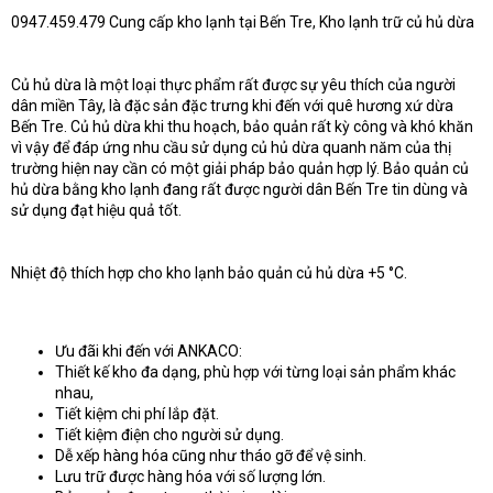
t
0947.459.479 Cung cấp kho lạnh tại Bến Tre, Kho lạnh trữ củ hủ dừa
e
r
Củ hủ dừa là một loại thực phẩm rất được sự yêu thích của người
dân miền Tây, là đặc sản đặc trưng khi đến với quê hương xứ dừa
Bến Tre. Củ hủ dừa khi thu hoạch, bảo quản rất kỳ công và khó khăn
vì vậy để đáp ứng nhu cầu sử dụng củ hủ dừa quanh năm của thị
trường hiện nay cần có một giải pháp bảo quản hợp lý. Bảo quản củ
hủ dừa bằng kho lạnh đang rất được người dân Bến Tre tin dùng và
sử dụng đạt hiệu quả tốt.
Nhiệt độ thích hợp cho kho lạnh bảo quản củ hủ dừa +5 °C.
Ưu đãi khi đến với ANKACO:
Thiết kế kho đa dạng, phù hợp với từng loại sản phẩm khác
nhau,
Tiết kiệm chi phí lắp đặt.
Tiết kiệm điện cho người sử dụng.
Dễ xếp hàng hóa cũng như tháo gỡ để vệ sinh.
Lưu trữ được hàng hóa với số lượng lớn.