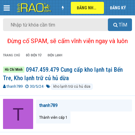
ĐĂNG NHẬP
ĐĂNG KÝ
TÌM
Đừng cố SPAM, sẽ cấm vĩnh viễn ngay và luôn
TRANG CHỦ
ĐỒ ĐIỆN TỬ
ĐIỆN LẠNH
0947.459.479 Cung cấp kho lạnh tại Bến
Hồ Chí Minh
Tre, Kho lạnh trữ củ hủ dừa
T
N
T
thanh789
30/5/24
kho lạnh trữ củ hủ dừa
h
g
ừ
r
à
k
e
y
h
thanh789
T
a
g
ó
d
ử
a
Thành viên cấp 1
s
i
t
a
r