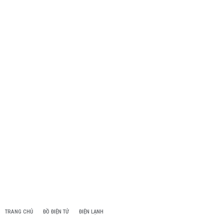
TRANG CHỦ
ĐỒ ĐIỆN TỬ
ĐIỆN LẠNH