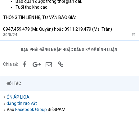
Bảo quản được trong thời gian dài.
Tuổi thọ kho cao.
THÔNG TIN LIÊN HỆ, TƯ VẤN BÁO GIÁ:
0947.459.479 (Mr. Quyền) hoặc 0911.219.479 (Ms. Trân)
30/5/24
#1
BẠN PHẢI ĐĂNG NHẬP HOẶC ĐĂNG KÝ ĐỂ BÌNH LUẬN.
Facebook
Google+
Email
Link
Chia sẻ:
ĐỐI TÁC
»
ỔN ÁP LIOA
»
đăng tin rao vặt
» Vào
Facebook Group
để SPAM