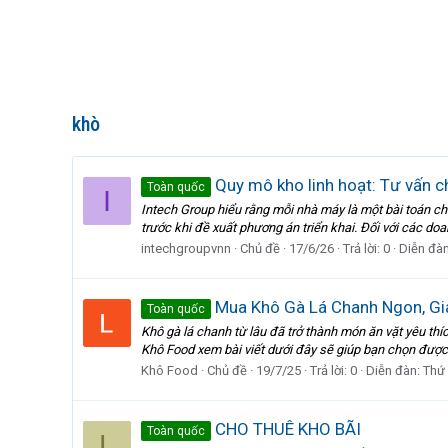
khò
Quy mô kho linh hoạt: Tư vấn 
Toàn quốc
I
Intech Group hiểu rằng mỗi nhà máy là một bài toán chi
trước khi đề xuất phương án triển khai. Đối với các doa
intechgroupvnn
Chủ đề
17/6/26
Trả lời: 0
Diễn đà
Mua Khô Gà Lá Chanh Ngon, Gi
Toàn quốc
Khô gà lá chanh từ lâu đã trở thành món ăn vặt yêu t
Khô Food xem bài viết dưới đây sẽ giúp bạn chọn được 
Khô Food
Chủ đề
19/7/25
Trả lời: 0
Diễn đàn:
Thứ
CHO THUÊ KHO BÃI
Toàn quốc
L