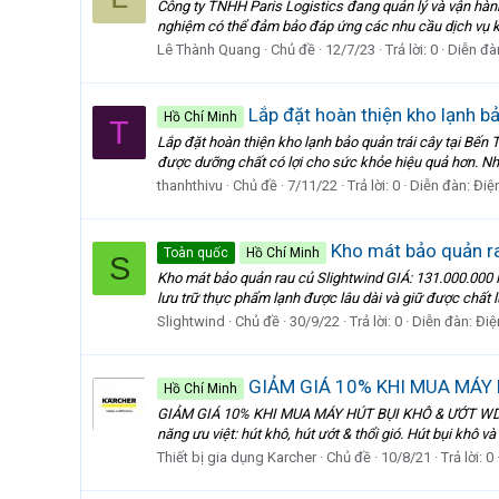
Công ty TNHH Paris Logistics đang quản lý và vận hành 2
nghiệm có thể đảm bảo đáp ứng các nhu cầu dịch vụ kh
Lê Thành Quang
Chủ đề
12/7/23
Trả lời: 0
Diễn đà
Lắp đặt hoàn thiện kho lạnh bả
Hồ Chí Minh
T
Lắp đặt hoàn thiện kho lạnh bảo quản trái cây tại Bến 
được dưỡng chất có lợi cho sức khỏe hiệu quả hơn. Nh
thanhthivu
Chủ đề
7/11/22
Trả lời: 0
Diễn đàn:
Điệ
Kho mát bảo quản r
Toàn quốc
Hồ Chí Minh
S
Kho mát bảo quản rau củ Slightwind GIÁ: 131.000.000 
lưu trữ thực phẩm lạnh được lâu dài và giữ được chất 
Slightwind
Chủ đề
30/9/22
Trả lời: 0
Diễn đàn:
Điệ
GIẢM GIÁ 10% KHI MUA MÁY 
Hồ Chí Minh
GIẢM GIÁ 10% KHI MUA MÁY HÚT BỤI KHÔ & ƯỚT WD 3 P
năng ưu việt: hút khô, hút ướt & thổi gió. Hút bụi khô v
Thiết bị gia dụng Karcher
Chủ đề
10/8/21
Trả lời: 0