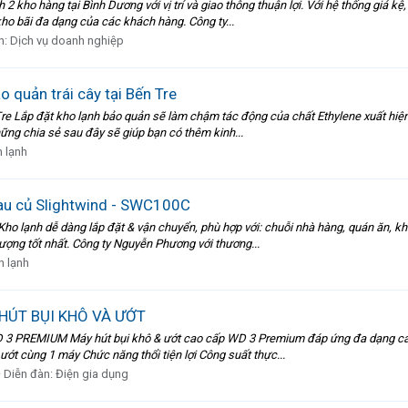
 kho hàng tại Bình Dương với vị trí và giao thông thuận lợi. Với hệ thống giá kệ,
o bãi đa dạng của các khách hàng. Công ty...
n:
Dịch vụ doanh nghiệp
o quản trái cây tại Bến Tre
Tre Lắp đặt kho lạnh bảo quản sẽ làm chậm tác động của chất Ethylene xuất hiện t
ững chia sẻ sau đây sẽ giúp bạn có thêm kinh...
n lạnh
au củ Slightwind - SWC100C
Kho lạnh dễ dàng lắp đặt & vận chuyển, phù hợp với: chuỗi nhà hàng, quán ăn, 
lượng tốt nhất. Công ty Nguyễn Phương với thương...
n lạnh
HÚT BỤI KHÔ VÀ ƯỚT
REMIUM Máy hút bụi khô & ướt cao cấp WD 3 Premium đáp ứng đa dạng các nhu
à ướt cùng 1 máy Chức năng thổi tiện lợi Công suất thực...
Diễn đàn:
Điện gia dụng