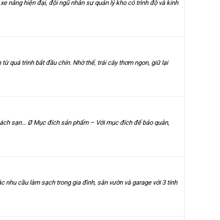
 xe nâng hiện đại, đội ngũ nhân sự quản lý kho có trình độ và kinh
ừ quá trình bắt đầu chín. Nhờ thế, trái cây thơm ngon, giữ lại
khách sạn... Ø Mục đích sản phẩm – Với mục đích để bảo quản,
 cầu làm sạch trong gia đình, sân vườn và garage với 3 tính