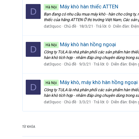
Máy khò hàn thiếc ATTEN
Hà Nội
D
Bạn đang có nhu cầu mua máy khò - hàn cho công ty, n
thiếc của hãng ATTEN Ở thị trường Việt Nam, Các sản
dat3quoc
Chủ đề
18/3/21
Trả lời: 0
Diễn đàn:
Điện
Máy khò hàn hồng ngoại
Hà Nội
D
Công ty TULA là nhà phân phối các sản phẩm hàn thiế
hàn khò tích hợp - nhằm đáp ứng chuyên dùng trong sả
dat3quoc
Chủ đề
9/3/21
Trả lời: 0
Diễn đàn:
Điện 
Máy khò, máy khò hàn hồng ngoại
Hà Nội
D
Công ty TULA là nhà phân phối các sản phẩm hàn thiế
hàn khò tích hợp - nhằm đáp ứng chuyên dùng trong sả
dat3quoc
Chủ đề
3/3/21
Trả lời: 0
Diễn đàn:
Điện 
TỪ KHÓA