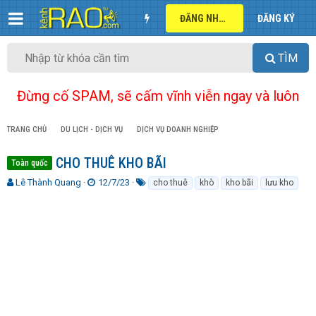
ĐĂNG NHẬP
ĐĂNG KÝ
TÌM
Đừng cố SPAM, sẽ cấm vĩnh viễn ngay và luôn
TRANG CHỦ
DU LỊCH - DỊCH VỤ
DỊCH VỤ DOANH NGHIỆP
CHO THUÊ KHO BÃI
Toàn quốc
T
N
T
Lê Thành Quang
12/7/23
cho thuê
khò
kho bãi
lưu kho
h
g
ừ
r
à
k
e
y
h
a
g
ó
d
ử
a
s
i
t
a
r
t