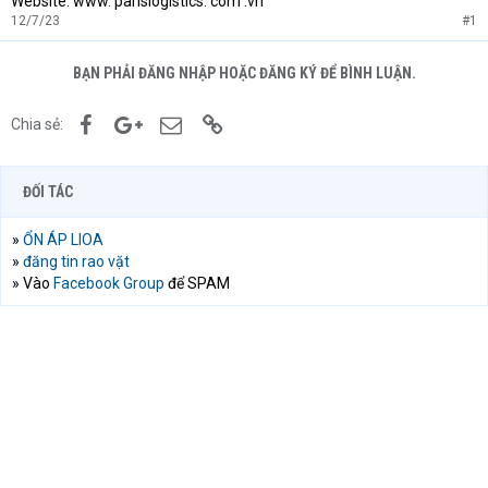
Website: www. parislogistics. com .vn
12/7/23
#1
BẠN PHẢI ĐĂNG NHẬP HOẶC ĐĂNG KÝ ĐỂ BÌNH LUẬN.
Facebook
Google+
Email
Link
Chia sẻ:
ĐỐI TÁC
»
ỔN ÁP LIOA
»
đăng tin rao vặt
» Vào
Facebook Group
để SPAM