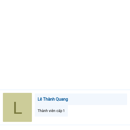
e
r
Lê Thành Quang
L
Thành viên cấp 1