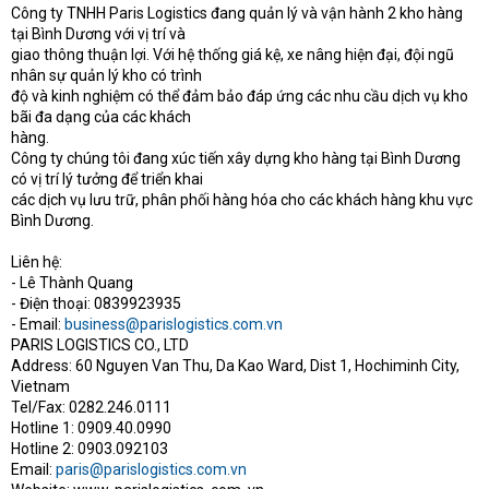
Công ty TNHH Paris Logistics đang quản lý và vận hành 2 kho hàng
tại Bình Dương với vị trí và
giao thông thuận lợi. Với hệ thống giá kệ, xe nâng hiện đại, đội ngũ
nhân sự quản lý kho có trình
độ và kinh nghiệm có thể đảm bảo đáp ứng các nhu cầu dịch vụ kho
bãi đa dạng của các khách
hàng.
Công ty chúng tôi đang xúc tiến xây dựng kho hàng tại Bình Dương
có vị trí lý tưởng để triển khai
các dịch vụ lưu trữ, phân phối hàng hóa cho các khách hàng khu vực
Bình Dương.
Liên hệ:
- Lê Thành Quang
- Điện thoại: 0839923935
- Email:
business@parislogistics.com.vn
PARIS LOGISTICS CO., LTD
Address: 60 Nguyen Van Thu, Da Kao Ward, Dist 1, Hochiminh City,
Vietnam
Tel/Fax: 0282.246.0111
Hotline 1: 0909.40.0990
Hotline 2: 0903.092103
Email:
paris@parislogistics.com.vn