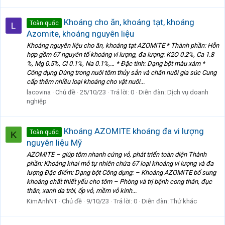
Khoáng cho ăn, khoáng tạt, khoáng
Toàn quốc
Azomite, khoáng nguyên liệu
Khoáng nguyên liệu cho ăn, khoáng tạt AZOMITE * Thành phần: Hỗn
hợp gồm 67 nguyên tố khoáng vi lượng, đa lượng: K2O 0.2%, Ca 1.8
%, Mg 0.5%, Cl 0.1%, Na 0.1%,… * Đặc tính: Dạng bột màu xám *
Công dụng Dùng trong nuôi tôm thủy sản và chăn nuôi gia súc Cung
cấp thêm nhiều loại khoáng cho vật nuôi...
lacovina
Chủ đề
25/10/23
Trả lời: 0
Diễn đàn:
Dịch vụ doanh
nghiệp
Khoáng AZOMITE khoáng đa vi lượng
Toàn quốc
K
nguyên liệu Mỹ
AZOMITE – giúp tôm nhanh cứng vỏ, phát triển toàn diện Thành
phần: Khoáng khai mỏ tự nhiên chứa 67 loại khoáng vi lượng và đa
lượng Đặc điểm: Dạng bột Công dụng: – Khoáng AZOMITE bổ sung
khoáng chất thiết yếu cho tôm – Phòng và trị bệnh cong thân, đục
thân, xanh da trời, ốp vỏ, mềm vỏ kinh...
KimAnhNT
Chủ đề
9/10/23
Trả lời: 0
Diễn đàn:
Thứ khác