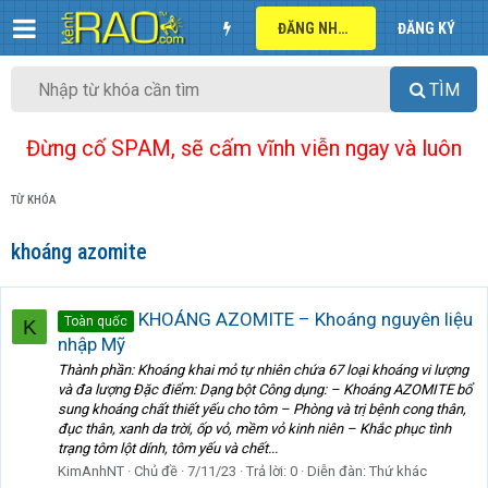
ĐĂNG NHẬP
ĐĂNG KÝ
TÌM
Đừng cố SPAM, sẽ cấm vĩnh viễn ngay và luôn
TỪ KHÓA
khoáng azomite
KHOÁNG AZOMITE – Khoáng nguyên liệu
Toàn quốc
K
nhập Mỹ
Thành phần: Khoáng khai mỏ tự nhiên chứa 67 loại khoáng vi lượng
và đa lượng Đặc điểm: Dạng bột Công dụng: – Khoáng AZOMITE bổ
sung khoáng chất thiết yếu cho tôm – Phòng và trị bệnh cong thân,
đục thân, xanh da trời, ốp vỏ, mềm vỏ kinh niên – Khắc phục tình
trạng tôm lột dính, tôm yếu và chết...
KimAnhNT
Chủ đề
7/11/23
Trả lời: 0
Diễn đàn:
Thứ khác