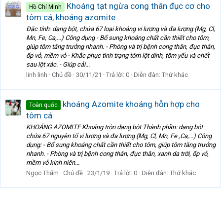
Khoáng tạt ngừa cong thân đục cơ cho
Hồ Chí Minh
tôm cá, khoáng azomite
Đặc tính: dạng bột, chứa 67 loại khoáng vi lượng và đa lượng (Mg, Cl,
Mn, Fe, Ca,...) Công dụng - Bổ sung khoáng chất cần thiết cho tôm,
giúp tôm tăng trưởng nhanh. - Phòng và trị bệnh cong thân, đục thân,
ốp vỏ, mềm vỏ - Khắc phục tình trạng tôm lột dính, tôm yếu và chết
sau lột xác. - Giúp cải...
linh linh
Chủ đề
30/11/21
Trả lời: 0
Diễn đàn:
Thứ khác
khoáng Azomite khoáng hỗn hợp cho
Toàn quốc
tôm cá
KHOÁNG AZOMITE Khoáng trộn dạng bột Thành phần: dạng bột
chứa 67 nguyên tố vi lượng và đa lượng (Mg, Cl, Mn, Fe ,Ca,…) Công
dụng: - Bổ sung khoáng chất cần thiết cho tôm, giúp tôm tăng trưởng
nhanh. - Phòng và trị bệnh cong thân, đục thân, xanh da trời, ốp vỏ,
mềm vỏ kinh niên...
Ngọc Thẩm
Chủ đề
23/1/19
Trả lời: 0
Diễn đàn:
Thứ khác