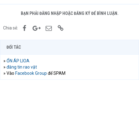
BẠN PHẢI ĐĂNG NHẬP HOẶC ĐĂNG KÝ ĐỂ BÌNH LUẬN.
Facebook
Google+
Email
Link
Chia sẻ:
ĐỐI TÁC
»
ỔN ÁP LIOA
»
đăng tin rao vặt
» Vào
Facebook Group
để SPAM