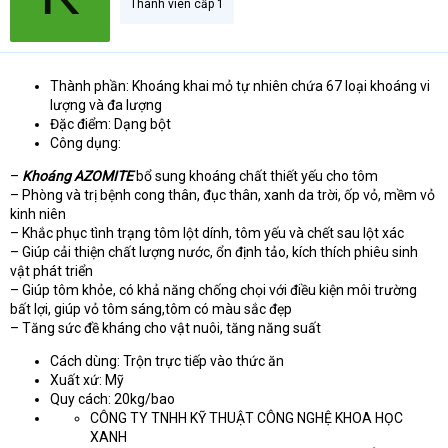
Thành viên cấp 1
Thành phần: Khoáng khai mỏ tự nhiên chứa 67 loại khoáng vi
lượng và đa lượng
Đặc điểm: Dạng bột
Công dụng:
–
Khoáng AZOMITE
bổ sung khoáng chất thiết yếu cho tôm
– Phòng và trị bệnh cong thân, đục thân, xanh da trời, ốp vỏ, mềm vỏ
kinh niên
– Khắc phục tình trạng tôm lột dính, tôm yếu và chết sau lột xác
– Giúp cải thiện chất lượng nước, ổn định tảo, kích thích phiêu sinh
vật phát triển
– Giúp tôm khỏe, có khả năng chống chọi với điều kiện môi trường
bất lợi, giúp vỏ tôm sáng,tôm có màu sắc đẹp
– Tăng sức đề kháng cho vật nuôi, tăng năng suất
Cách dùng: Trộn trực tiếp vào thức ăn
Xuất xứ: Mỹ
Quy cách: 20kg/bao
CÔNG TY TNHH KỸ THUẬT CÔNG NGHỆ KHOA HỌC
XANH