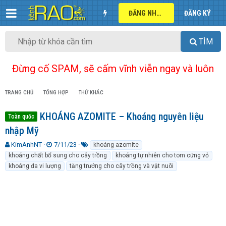
ĐĂNG NHẬP
ĐĂNG KÝ
TÌM
Đừng cố SPAM, sẽ cấm vĩnh viễn ngay và luôn
TRANG CHỦ
TỔNG HỢP
THỨ KHÁC
KHOÁNG AZOMITE – Khoáng nguyên liệu
Toàn quốc
nhập Mỹ
T
N
T
KimAnhNT
7/11/23
khoáng azomite
h
g
ừ
khoáng chất bổ sung cho cây trồng
khoáng tự nhiên cho tom cứng vỏ
r
à
k
khoáng đa vi lượng
tăng trưởng cho cây trồng và vật nuôi
e
y
h
a
g
ó
d
ử
a
s
i
t
a
r