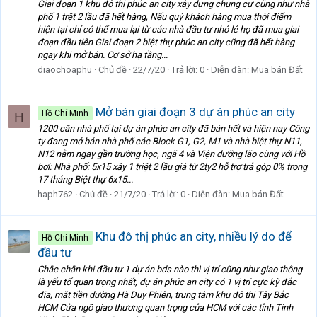
Giai đoạn 1 khu đô thị phúc an city xây dựng chung cư cũng như nhà
phố 1 trệt 2 lầu đã hết hàng, Nếu quý khách hàng mua thời điểm
hiện tại chỉ có thể mua lại từ các nhà đầu tư nhỏ lẻ họ đã mua giai
đoạn đầu tiên Giai đoạn 2 biệt thự phúc an city cũng đã hết hàng
ngay khi mở bán. Cơ sở hạ tầng...
diaochoaphu
Chủ đề
22/7/20
Trả lời: 0
Diễn đàn:
Mua bán Đất
Mở bán giai đoạn 3 dự án phúc an city
Hồ Chí Minh
H
1200 căn nhà phố tại dự án phúc an city đã bán hết và hiện nay Công
ty đang mở bán nhà phố các Block G1, G2, M1 và nhà biệt thự N11,
N12 nằm ngay gần trường học, ngã 4 và Viện dưỡng lão cùng với Hồ
bơi: Nhà phố: 5x15 xây 1 triệt 2 lầu giá từ 2ty2 hỗ trợ trả góp 0% trong
17 tháng Biệt thự 6x15...
haph762
Chủ đề
21/7/20
Trả lời: 0
Diễn đàn:
Mua bán Đất
Khu đô thị phúc an city, nhiều lý do để
Hồ Chí Minh
đầu tư
Chắc chắn khi đầu tư 1 dự án bds nào thì vị trí cũng như giao thông
là yếu tố quan trọng nhất, dự án phúc an city có 1 vị trí cực kỳ đắc
địa, mặt tiền dường Hà Duy Phiên, trung tâm khu đô thị Tây Bắc
HCM Cửa ngõ giao thương quan trọng của HCM với các tỉnh Tinh