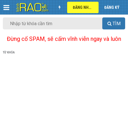
ĐĂNG NHẬP
ĐĂNG KÝ
TÌM
Đừng cố SPAM, sẽ cấm vĩnh viễn ngay và luôn
TỪ KHÓA