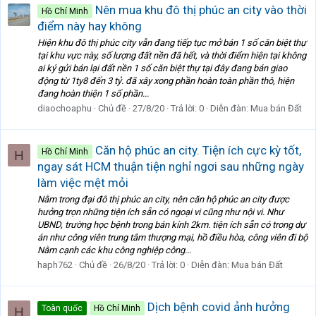
Nên mua khu đô thị phúc an city vào thời
Hồ Chí Minh
điểm này hay không
Hiện khu đô thị phúc city vẫn đang tiếp tục mở bán 1 số căn biệt thự
tại khu vực này, số lượng đất nền đã hết, và thời điểm hiện tại không
ai ký gửi bán lại đất nền 1 số căn biệt thự tại đây đang bán giao
động từ 1ty8 đến 3 tỷ. đã xây xong phần hoàn toàn phần thô, hiện
đang hoàn thiện 1 số phần...
diaochoaphu
Chủ đề
27/8/20
Trả lời: 0
Diễn đàn:
Mua bán Đất
Căn hộ phúc an city. Tiện ích cực kỳ tốt,
Hồ Chí Minh
H
ngay sát HCM thuận tiện nghỉ ngơi sau những ngày
làm việc mệt mỏi
Nằm trong đại đô thị phúc an city, nên căn hộ phúc an city được
hưởng trọn những tiện ích sẵn có ngoại vi cũng như nội vi. Như
UBND, trường học bệnh trong bán kính 2km. tiện ích sẵn có trong dự
án như công viên trung tâm thượng mại, hồ điều hòa, công viên đi bộ
Nằm cạnh các khu công nghiệp công...
haph762
Chủ đề
26/8/20
Trả lời: 0
Diễn đàn:
Mua bán Đất
Dịch bệnh covid ảnh hưởng
Toàn quốc
Hồ Chí Minh
H