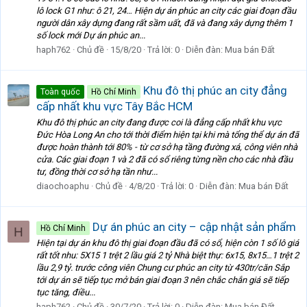
lô lock G1 như: ô 21, 24… Hiện dự án phúc an city các giai đoạn đầu
người dân xây dựng đang rất sầm uất, đã và đang xây dựng thêm 1
số lock mới Dự án phúc an...
haph762
Chủ đề
15/8/20
Trả lời: 0
Diễn đàn:
Mua bán Đất
Khu đô thị phúc an city đẳng
Toàn quốc
Hồ Chí Minh
cấp nhất khu vực Tây Bắc HCM
Khu đô thị phúc an city đang được coi là đẳng cấp nhất khu vực
Đức Hòa Long An cho tới thời điểm hiện tại khi mà tổng thể dự án đã
được hoàn thành tới 80% - từ cơ sở hạ tầng đường xá, công viên nhà
cửa. Các giai đoạn 1 và 2 đã có sổ riêng từng nền cho các nhà đầu
tư, đồng thời cơ sở hạ tần như...
diaochoaphu
Chủ đề
4/8/20
Trả lời: 0
Diễn đàn:
Mua bán Đất
Dự án phúc an city – cập nhật sản phẩm
Hồ Chí Minh
H
Hiện tại dự án khu đô thị giai đoạn đầu đã có sổ, hiện còn 1 số lô giá
rất tốt nhu: 5X15 1 trệt 2 lầu giá 2 tỷ Nhà biệt thự: 6x15, 8x15…1 trệt 2
lầu 2,9 tỷ. trước công viên Chung cư phúc an city từ 430tr/căn Sắp
tới dự án sẽ tiếp tục mở bán giai đoạn 3 nên chắc chắn giá sẽ tiếp
tục tăng, điều...
haph762
Chủ đề
30/7/20
Trả lời: 0
Diễn đàn:
Mua bán Đất