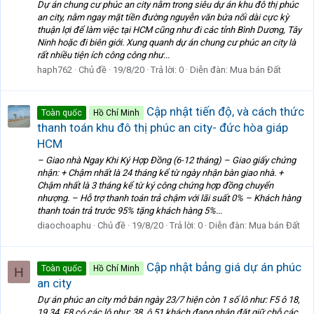
Dự án chung cư phúc an city nằm trong siêu dự án khu đô thị phúc
an city, nằm ngay mặt tiền đường nguyễn văn bứa nối dài cực kỳ
thuận lợi để làm việc tại HCM cũng như đi các tỉnh Bình Dương, Tây
Ninh hoặc đi biên giới. Xung quanh dự án chung cư phúc an city là
rất nhiều tiện ích công công như...
haph762
Chủ đề
19/8/20
Trả lời: 0
Diễn đàn:
Mua bán Đất
Cập nhật tiến độ, và cách thức
Toàn quốc
Hồ Chí Minh
thanh toán khu đô thị phúc an city- đức hòa giáp
HCM
– Giao nhà Ngay Khi Ký Hợp Đồng (6-12 tháng) – Giao giấy chứng
nhận: + Chậm nhất là 24 tháng kể từ ngày nhận bàn giao nhà. +
Chậm nhất là 3 tháng kể từ ký công chứng hợp đồng chuyển
nhượng. – Hỗ trợ thanh toán trả chậm với lãi suất 0% – Khách hàng
thanh toán trả trước 95% tặng khách hàng 5%...
diaochoaphu
Chủ đề
19/8/20
Trả lời: 0
Diễn đàn:
Mua bán Đất
Cập nhật bảng giá dự án phúc
Toàn quốc
Hồ Chí Minh
H
an city
Dự án phúc an city mở bán ngày 23/7 hiện còn 1 số lô như: F5 ô 18,
19 34. F8 có các lô như: 38, ô 51 khách đang nhận đặt giữ chỗ.các