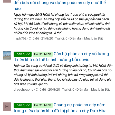
đến bds nói chung và dự án phúc an city như thế
nào
Ngày hôm qua 20/8 HCM lại phong tỏa 1 con phố vì có người tái
dương tính với virus. Trường hợp xấu HCM có thể lại phải dãn cách
xã hội, khi đó kinh tế nói chung và bds miền Nam sẽ chịu nhiều ảnh
hưởng xấu Covid và tác động của khủng hoảng đang ảnh hưởng rất
nhiều đến kinh tế chúng ta, vì thế...
haph762
Chủ đề
21/8/20
Trả lời: 0
Diễn đàn:
Mua bán Đất
Căn hộ phúc an city số lượng
Toàn quốc
Hồ Chí Minh
ít nên khó có thể bị ảnh hưởng bởi covid
Hiện tại làn sóng covid thứ 2 đã và đang anh hưởng tại VN, HCM đến
thời điểm hiện tại không bị ảnh hưởng nhiều bởi nó, tuy nhiên bds nói
chung sẽ bị ảnh hưởng Đối với những bds đã từng tăng phi mã thì
đây là khoảng thời gian thanh lọc lại các bds đó giúp trở về đúng giá
bds hiện có khu vực đó...
diaochoaphu
Chủ đề
20/8/20
Trả lời: 0
Diễn đàn:
Mua bán Đất
Chung cư phúc an city nằm
Toàn quốc
Hồ Chí Minh
H
trong siêu dự án khu đô thị phúc an city Đức Hòa