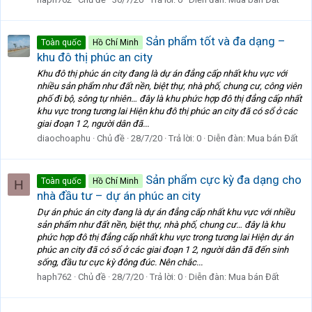
Sản phẩm tốt và đa dạng –
Toàn quốc
Hồ Chí Minh
khu đô thị phúc an city
Khu đô thị phúc án city đang là dự án đẳng cấp nhất khu vực với
nhiều sản phẩm như đất nền, biệt thự, nhà phố, chung cư, công viên
phố đi bộ, sông tự nhiên… đây là khu phức hợp đô thị đẳng cấp nhất
khu vực trong tương lai Hiện khu đô thị phúc an city đã có sổ ở các
giai đoạn 1 2, người dân đã...
diaochoaphu
Chủ đề
28/7/20
Trả lời: 0
Diễn đàn:
Mua bán Đất
Sản phẩm cực kỳ đa dạng cho
Toàn quốc
Hồ Chí Minh
H
nhà đầu tư – dự án phúc an city
Dự án phúc án city đang là dự án đẳng cấp nhất khu vực với nhiều
sản phẩm như đất nền, biệt thự, nhà phố, chung cư… đây là khu
phức hợp đô thị đẳng cấp nhất khu vực trong tương lai Hiện dự án
phúc an city đã có sổ ở các giai đoạn 1 2, người dân đã đến sinh
sống, đầu tư cực kỳ đông đúc. Nên chắc...
haph762
Chủ đề
28/7/20
Trả lời: 0
Diễn đàn:
Mua bán Đất