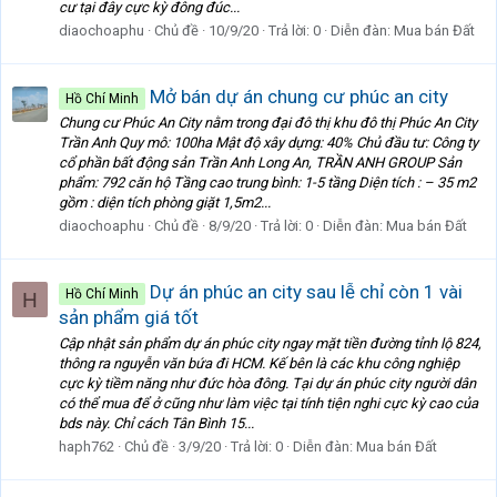
cư tại đây cực kỳ đông đúc...
diaochoaphu
Chủ đề
10/9/20
Trả lời: 0
Diễn đàn:
Mua bán Đất
Mở bán dự án chung cư phúc an city
Hồ Chí Minh
Chung cư Phúc An City nằm trong đại đô thị khu đô thị Phúc An City
Trần Anh Quy mô: 100ha Mật độ xây dựng: 40% Chủ đầu tư: Công ty
cổ phần bất động sản Trần Anh Long An, TRẦN ANH GROUP Sản
phẩm: 792 căn hộ Tầng cao trung bình: 1-5 tầng Diện tích : – 35 m2
gồm : diện tích phòng giặt 1,5m2...
diaochoaphu
Chủ đề
8/9/20
Trả lời: 0
Diễn đàn:
Mua bán Đất
Dự án phúc an city sau lễ chỉ còn 1 vài
Hồ Chí Minh
H
sản phẩm giá tốt
Cập nhật sản phẩm dự án phúc city ngay mặt tiền đường tỉnh lộ 824,
thông ra nguyễn văn bứa đi HCM. Kế bên là các khu công nghiệp
cực kỳ tiềm năng như đức hòa đông. Tại dự án phúc city người dân
có thể mua để ở cũng như làm việc tại tính tiện nghi cực kỳ cao của
bds này. Chỉ cách Tân Bình 15...
haph762
Chủ đề
3/9/20
Trả lời: 0
Diễn đàn:
Mua bán Đất