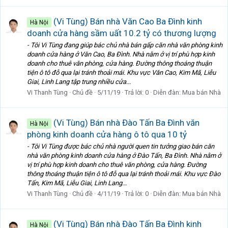
(Vi Tùng) Bán nhà Văn Cao Ba Đình kinh
Hà Nội
doanh cửa hàng sầm uất 10.2 tỷ có thương lượng
- Tôi Vi Tùng đang giúp bác chủ nhà bán gấp căn nhà văn phòng kinh
doanh cửa hàng ở Văn Cao, Ba Đình. Nhà nằm ở vị trí phù hợp kinh
doanh cho thuê văn phòng, cửa hàng. Đường thông thoáng thuận
tiện ô tô đỗ qua lại tránh thoải mái. Khu vực Văn Cao, Kim Mã, Liễu
Giai, Linh Lang tập trung nhiều cửa...
Vi Thanh Tùng
Chủ đề
5/11/19
Trả lời: 0
Diễn đàn:
Mua bán Nhà
(Vi Tùng) Bán nhà Đào Tấn Ba Đình văn
Hà Nội
phòng kinh doanh cửa hàng ô tô qua 10 tỷ
- Tôi Vi Tùng được bác chủ nhà người quen tin tưởng giao bán căn
nhà văn phòng kinh doanh cửa hàng ở Đào Tấn, Ba Đình. Nhà nằm ở
vị trí phù hợp kinh doanh cho thuê văn phòng, cửa hàng. Đường
thông thoáng thuận tiện ô tô đỗ qua lại tránh thoải mái. Khu vực Đào
Tấn, Kim Mã, Liễu Giai, Linh Lang...
Vi Thanh Tùng
Chủ đề
4/11/19
Trả lời: 0
Diễn đàn:
Mua bán Nhà
(Vi Tùng) Bán nhà Đào Tấn Ba Đình kinh
Hà Nội