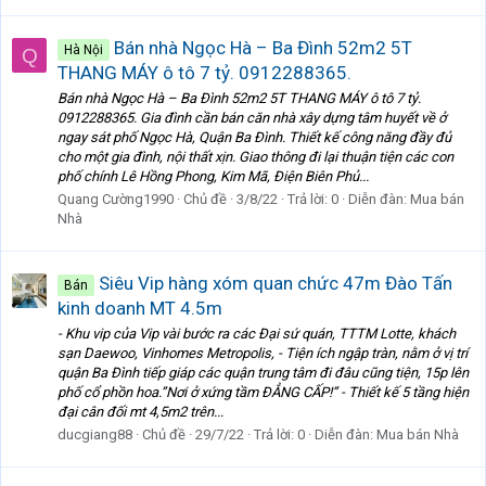
Bán nhà Ngọc Hà – Ba Đình 52m2 5T
Hà Nội
Q
THANG MÁY ô tô 7 tỷ. 0912288365.
Bán nhà Ngọc Hà – Ba Đình 52m2 5T THANG MÁY ô tô 7 tỷ.
0912288365. Gia đình cần bán căn nhà xây dựng tâm huyết về ở
ngay sát phố Ngọc Hà, Quận Ba Đình. Thiết kế công năng đầy đủ
cho một gia đình, nội thất xịn. Giao thông đi lại thuận tiện các con
phố chính Lê Hồng Phong, Kim Mã, Điện Biên Phủ...
Quang Cường1990
Chủ đề
3/8/22
Trả lời: 0
Diễn đàn:
Mua bán
Nhà
Siêu Vip hàng xóm quan chức 47m Đào Tấn
Bán
kinh doanh MT 4.5m
- Khu vip của Vip vài bước ra các Đại sứ quán, TTTM Lotte, khách
sạn Daewoo, Vinhomes Metropolis, - Tiện ích ngập tràn, nằm ở vị trí
quận Ba Đình tiếp giáp các quận trung tâm đi đâu cũng tiện, 15p lên
phố cổ phồn hoa.”Nơi ở xứng tầm ĐẲNG CẤP!” - Thiết kế 5 tầng hiện
đại cân đối mt 4,5m2 trên...
ducgiang88
Chủ đề
29/7/22
Trả lời: 0
Diễn đàn:
Mua bán Nhà