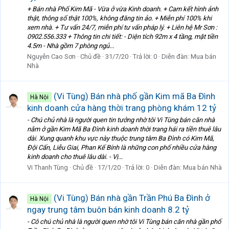
+ Bán nhà Phố Kim Mã - Vừa ở vừa Kinh doanh. + Cam kết hình ảnh
thật, thông số thật 100%, không đăng tin ảo. + Miễn phí 100% khi
xem nhà. + Tư vấn 24/7, miễn phí tư vấn pháp lý. + Liên hệ Mr Sơn :
0902.556.333 + Thông tin chi tiết: - Diện tích 92m x 4 tầng, mặt tiền
4.5m - Nhà gồm 7 phòng ngủ...
Nguyễn Cao Sơn
Chủ đề
31/7/20
Trả lời: 0
Diễn đàn:
Mua bán
Nhà
(Vi Tùng) Bán nhà phố gần Kim mã Ba Đình
Hà Nội
kinh doanh cửa hàng thời trang phòng khám 12 tỷ
- Chú chủ nhà là người quen tin tưởng nhờ tôi Vi Tùng bán căn nhà
nằm ở gần Kim Mã Ba Đình kinh doanh thời trang hái ra tiền thuê lâu
dài. Xung quanh khu vực này thuộc trung tâm Ba Đình có Kim Mã,
Đội Cấn, Liễu Giai, Phan Kế Bính là những con phố nhiều cửa hàng
kinh doanh cho thuê lâu dài. - Vị...
Vi Thanh Tùng
Chủ đề
17/1/20
Trả lời: 0
Diễn đàn:
Mua bán Nhà
(Vi Tùng) Bán nhà gần Trần Phú Ba Đình ở
Hà Nội
ngay trung tâm buôn bán kinh doanh 8.2 tỷ
- Cô chú chủ nhà là người quen nhờ tôi Vi Tùng bán căn nhà gần phố