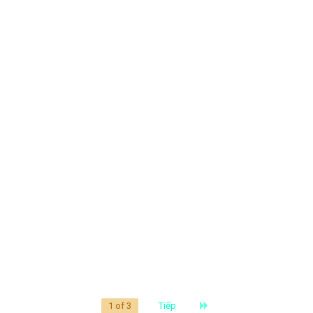
Last
1 of 3
Tiếp