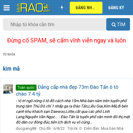
ĐĂNG NHẬP
ĐĂNG KÝ
TÌM
Đừng cố SPAM, sẽ cấm vĩnh viễn ngay và luôn
TỪ KHÓA
kim mã
Đẳng cấp nhà đẹp 73m Đào Tấn ô tô
Toàn quốc
chào 7.4 tỷ.
- Vị trí ngõ nông ô tô đỗ cách nhà 15m.Nhà bán nằm trên tuyến phố
trung tâm Thủ Đô chỉ 1 nhấp ga ra Đào Tấn,Liều Giai,Kim Mã,đi bên
cạnh khu khách sạn Daewoo,Lotte,cắt qua các phố Linh
Lang,Nguyễn Văn Ngọc… - Đào Tấn là tuyến phố văn minh đô thị,mật
độ dân cư đông đúc,tiện ích dịch vụ vô cùng...
ducgiang88
Chủ đề
6/8/22
Trả lời: 0
Diễn đàn:
Mua bán Nhà