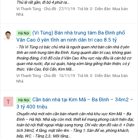
Thủ lệ rất gần, đi bộ 4 phút ra...
Vi Thanh Tùng
Chủ đề
27/11/19
Trả lời: 0
Diễn đàn:
Mua bán
Nhà
(Vi Tùng) Bán nhà trung tâm Ba Đình phố
Hà Nội
Văn Cao ở yên tĩnh an ninh dân trí cao 8.5 tỷ
- Tôi Vi Tùng có bác chủ nhà là người quen nhờ bán căn nhà ở yên
tĩnh an ninh trung tâm Ba Đình. Xung quanh dân trí cao, không gian
thoáng đáng, ô tô đỗ cửa ở Văn Cao. Khu vực này đều là cán bộ cơ
quan nhà nước, đại sứ quán, hàng xóm láng giềng thân thiện, có ý
thức. Văn Cao, Đội Cấn, Kim Mã...
Vi Thanh Tùng
Chủ đề
13/11/19
Trả lời: 0
Diễn đàn:
Mua bán
Nhà
Cần bán nhà tại Kim Mã – Ba Đình – 34m2 –
Hà Nội
T
3 tỷ 400 triệu.
Chuyển nhà mới nên cần bán nhanh căn nhà khu vực Kim Mã – Ba
Đình – Hà Nội. Nhà xây còn mới, thiết kế mang phong cách hiện đại,
toàn bộ nội thất ngoại nhập sang trọng. Chỉ việc dọn đồ vào ở. + Diện
tích 34m2, 4 tầng, mặt tiền 4m. - Tầng 1: Sân để xe, phòng khách,
bếp, WC. - Tầng 2,3,: Mỗi tầng...