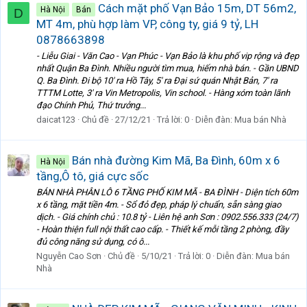
Cách mặt phố Vạn Bảo 15m, DT 56m2,
Hà Nội
Bán
D
MT 4m, phù hợp làm VP, công ty, giá 9 tỷ, LH
0878663898
- Liễu Giai - Văn Cao - Vạn Phúc - Vạn Bảo là khu phố vip rộng và đẹp
nhất Quận Ba Đình. Nhiều người tìm mua, hiếm nhà bán. - Gần UBND
Q. Ba Đình. Đi bộ 10' ra Hồ Tây, 5' ra Đại sứ quán Nhật Bản, 7' ra
TTTM Lotte, 3' ra Vin Metropolis, Vin school. - Hàng xóm toàn lãnh
đạo Chính Phủ, Thứ trưởng...
daicat123
Chủ đề
27/12/21
Trả lời: 0
Diễn đàn:
Mua bán Nhà
Bán nhà đường Kim Mã, Ba Đình, 60m x 6
Hà Nội
tầng,Ô tô, giá cực sốc
BÁN NHÀ PHÂN LÔ 6 TẦNG PHỐ KIM MÃ - BA ĐÌNH - Diện tích 60m
x 6 tầng, mặt tiền 4m. - Sổ đỏ đẹp, pháp lý chuẩn, sẵn sàng giao
dịch. - Giá chính chủ : 10.8 tỷ - Liên hệ anh Sơn : 0902.556.333 (24/7)
- Hoàn thiện full nội thất cao cấp. - Thiết kế mỗi tầng 2 phòng, đầy
đủ công năng sử dụng, có ô...
Nguyễn Cao Sơn
Chủ đề
5/10/21
Trả lời: 0
Diễn đàn:
Mua bán
Nhà