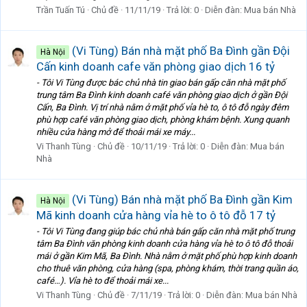
Trần Tuấn Tú
Chủ đề
11/11/19
Trả lời: 0
Diễn đàn:
Mua bán Nhà
(Vi Tùng) Bán nhà mặt phố Ba Đình gần Đội
Hà Nội
Cấn kinh doanh cafe văn phòng giao dịch 16 tỷ
- Tôi Vi Tùng được bác chủ nhà tin giao bán gấp căn nhà mặt phố
trung tâm Ba Đình kinh doanh café văn phòng giao dịch ở gần Đội
Cấn, Ba Đình. Vị trí nhà nằm ở mặt phố vỉa hè to, ô tô đỗ ngày đêm
phù hợp café văn phòng giao dịch, phòng khám bệnh. Xung quanh
nhiều cửa hàng mở để thoải mái xe máy...
Vi Thanh Tùng
Chủ đề
10/11/19
Trả lời: 0
Diễn đàn:
Mua bán
Nhà
(Vi Tùng) Bán nhà mặt phố Ba Đình gần Kim
Hà Nội
Mã kinh doanh cửa hàng vỉa hè to ô tô đỗ 17 tỷ
- Tôi Vi Tùng đang giúp bác chủ nhà bán gấp căn nhà mặt phố trung
tâm Ba Đình văn phòng kinh doanh cửa hàng vỉa hè to ô tô đỗ thoải
mái ở gần Kim Mã, Ba Đình. Nhà nằm ở mặt phố phù hợp kinh doanh
cho thuê văn phòng, cửa hàng (spa, phòng khám, thời trang quần áo,
café…). Vỉa hè to để thoải mái xe...
Vi Thanh Tùng
Chủ đề
7/11/19
Trả lời: 0
Diễn đàn:
Mua bán Nhà