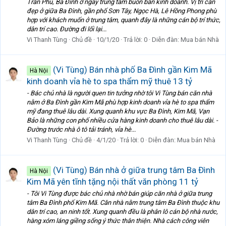
Trần Phú, Ba Đình ở ngay trung tâm buôn bán kinh doanh. Vị trí căn
đẹp ở giữa Ba Đình, gần phố Sơn Tây, Ngọc Hà, Lê Hồng Phong phù
hợp với khách muốn ở trung tâm, quanh đây là những cán bộ trí thức,
dân trí cao. Đường đi lối lại...
Vi Thanh Tùng
Chủ đề
10/1/20
Trả lời: 0
Diễn đàn:
Mua bán Nhà
(Vi Tùng) Bán nhà phố Ba Đình gần Kim Mã
Hà Nội
kinh doanh vỉa hè to spa thẩm mỹ thuê 13 tỷ
- Bác chủ nhà là người quen tin tưởng nhờ tôi Vi Tùng bán căn nhà
nằm ở Ba Đình gần Kim Mã phù hợp kinh doanh vỉa hè to spa thẩm
mỹ đang thuê lâu dài. Xung quanh khu vực Ba Đình, Kim Mã, Vạn
Bảo là những con phố nhiều cửa hàng kinh doanh cho thuê lâu dài. -
Đường trước nhà ô tô tải tránh, vỉa hè...
Vi Thanh Tùng
Chủ đề
4/1/20
Trả lời: 0
Diễn đàn:
Mua bán Nhà
(Vi Tùng) Bán nhà ở giữa trung tâm Ba Đình
Hà Nội
Kim Mã yên tĩnh tặng nội thất văn phòng 11 tỷ
- Tôi Vi Tùng được bác chủ nhà nhờ bán giúp căn nhà ở giữa trung
tâm Ba Đình phố Kim Mã. Căn nhà nằm trung tâm Ba Đình thuộc khu
dân trí cao, an ninh tốt. Xung quanh đều là phân lô cán bộ nhà nước,
hàng xóm láng giềng sống ý thức thân thiện. Nhà cách công viên