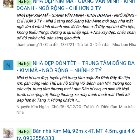
NHÀ ĐẸP KIM MÃ - GIANG VĂN MINH - KINH
Hà Nội
DOANH - NGÕ RỘNG - CHỈ HƠN 3 TỶ
NHÀ ĐẸP KIM MÃ - GIANG VĂN MINH - KINH DOANH - NGÕ RỘNG -
CHỈ HƠN 3 TỶ + Nhà 3 tầng phố Giang Văn Minh mới đẹp, nhà mặt
ngõ vừa ở vừa kinh doanh sinh lời ổn định. + Ở đây mọi thứ đều tiện,
không thiếu thứ gì, đường đi lại khắp ngả. + Nhà xây đẹp, chắc chắn,
sổ đổ chính chủ, sẵn sàng giao dịch...
thanhchung11
Chủ đề
13/7/21
Trả lời: 0
Diễn đàn:
Mua bán Nhà
NHÀ ĐẸP ĐÓN TÊT – TRUNG TÂM ĐỐNG ĐA
Hà Nội
N
- KIM MÃ - NGÕ RỘNG – NHỈNH 2 TỶ
Nhà vị trí cực đẹp, tuyến phố trung tâm quận Ba Đình Đầy đủ tiện
ích: gần công viên Thủ Lệ, hồ Giảng Võ, Bệnh viện Nhi, trường học
các cấp, trung tâm thương mại Lotte Dân trí cao, an ninh tốt Ngõ
trước nhà rộng rãi, thông thoáng, xe máy tránh thoải mái Thiết kế
đẹp hợp lý: Tầng 1: Phòng khách +...
Nguyễn Kim Ngân
Chủ đề
9/12/20
Trả lời: 0
Diễn đàn:
Mua bán
Nhà
Bán nhà Kim Mã, 92m x 4T, MT 4.5m, giá 4.6
Hà Nội
tỷ, 0902556333