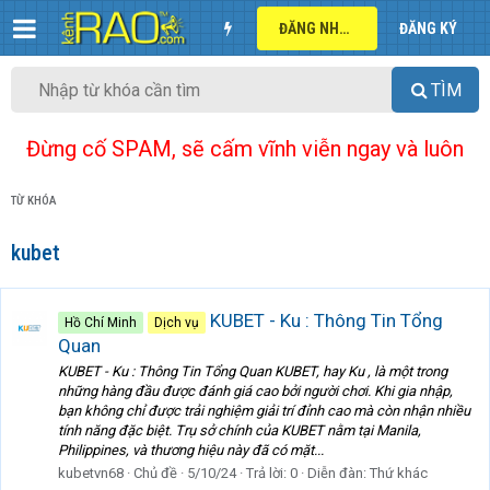
ĐĂNG NHẬP
ĐĂNG KÝ
TÌM
Đừng cố SPAM, sẽ cấm vĩnh viễn ngay và luôn
TỪ KHÓA
kubet
KUBET - Ku : Thông Tin Tổng
Hồ Chí Minh
Dịch vụ
Quan
KUBET - Ku : Thông Tin Tổng Quan KUBET, hay Ku , là một trong
những hàng đầu được đánh giá cao bởi người chơi. Khi gia nhập,
bạn không chỉ được trải nghiệm giải trí đỉnh cao mà còn nhận nhiều
tính năng đặc biệt. Trụ sở chính của KUBET nằm tại Manila,
Philippines, và thương hiệu này đã có mặt...
kubetvn68
Chủ đề
5/10/24
Trả lời: 0
Diễn đàn:
Thứ khác