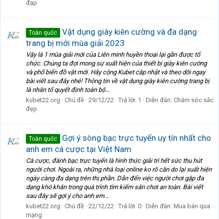
đạp
Vật dụng giày kiên cường và đa dạng
Toàn quốc
trang bị mới mùa giải 2023
Vậy là 1 mùa giải mới của Liên minh huyền thoại lại gần được tổ
chức. Chúng ta đợi mong sự xuất hiện của thiết bị giày kiên cường
và phổ biến đồ vật mới. Hãy cộng Kubet cập nhật và theo dõi ngay
bài viết sau đây nhé! Thông tin về vật dụng giày kiên cường trang bị
là nhân tố quyết định toàn bộ...
kubet22.org
Chủ đề
29/12/22
Trả lời: 1
Diễn đàn:
Chăm sóc sắc
đẹp
Gợi ý sòng bạc trực tuyến uy tín nhất cho
Toàn quốc
anh em cá cược tại Việt Nam
Cá cược, đánh bạc trực tuyến là hình thức giải trí hết sức thu hút
người chơi. Ngoài ra, những nhà loại online ko rõ căn do lại xuất hiện
ngày càng đa dạng trên thị phần. Dẫn đến việc người chơi gặp đa
dạng khó khăn trong quá trình tìm kiếm sân chơi an toàn. Bài viết
sau đây sẽ gợi ý cho anh em...
kubet22.org
Chủ đề
22/12/22
Trả lời: 0
Diễn đàn:
Mua bán qua
mạng