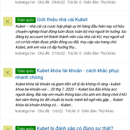
kubetgu1vn
Chủ đề
29/6/22
Trả lời: 0
Diễn đàn:
Thứ khác
Giới thiệu nhà cái Kubet
Toàn quốc
K
Kubet – nhà cái cá cược hợp pháp uy tín hàng đầu hiện nay sở hữu
chuyên nghiệp hoạt động luôn được toàn bộ mọi người tin tưởng. lúc
đăng ký account trở thành thành viên của nhà cái KU, mọi người sẽ
có cơ hội nhận được phần đông ưu đãi. truy cập vào trang chủ
Kubet, anh em vừa có dịp hưởng thụ...
kubetgu1vn
Chủ đề
27/6/22
Trả lời: 0
Diễn đàn:
Thứ khác
Kubet khóa tài khoản - cách khắc phục
Toàn quốc
K
nhanh chóng
Kubet khóa tài khoản và giam tiền với lý do không rõ ràng › kubet-
khoa-tai-khoản-voi-... 20 thg 7, 2020 — Kubet lừa đảo khóa acc
người dùng. Bài này em muốn thông báo cho anh em đang chơi ở KU
bet nắm thông tin để chuẩn bị trước tránh bỡ ngỡ nếu gặp ... ‎Kubet
khóa tài khoản không có... · Kubet...
kubetgu1vn
Chủ đề
1/6/22
Trả lời: 0
Diễn đàn:
Thứ khác
Kubet bị đánh sập có đúng sự thật?
Toàn quốc