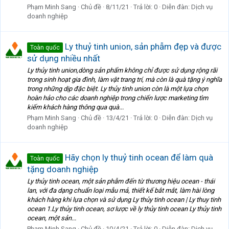
Phạm Minh Sang
Chủ đề
8/11/21
Trả lời: 0
Diễn đàn:
Dịch vụ
doanh nghiệp
Ly thuỷ tinh union, sản phẫm đẹp và được
Toàn quốc
sử dụng nhiều nhất
Ly thủy tinh union,dòng sản phẩm không chỉ được sử dụng rộng rãi
trong sinh hoạt gia đình, làm vật trang trí, mà còn là quà tặng ý nghĩa
trong những dịp đặc biệt. Ly thủy tinh union còn là một lựa chọn
hoàn hảo cho các doanh nghiệp trong chiến lược marketing tìm
kiếm khách hàng thông qua quà...
Phạm Minh Sang
Chủ đề
13/4/21
Trả lời: 0
Diễn đàn:
Dịch vụ
doanh nghiệp
Hãy chọn ly thuỷ tinh ocean để làm quà
Toàn quốc
tặng doanh nghiệp
Ly thủy tinh ocean, một sản phẫm đến từ thương hiệu ocean - thái
lan, với đa dạng chuẩn loại mẫu mả, thiết kế bắt mắt, làm hài lòng
khách hàng khi lựa chọn và sử dụng Ly thủy tinh ocean | Ly thuy tinh
ocean 1.Ly thủy tinh ocean, sơ lược về ly thủy tinh ocean Ly thủy tinh
ocean, một sản...
Phạm Minh Sang
Chủ đề
10/4/21
Trả lời: 0
Diễn đàn:
Dịch vụ