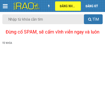
ĐĂNG NHẬP
ĐĂNG KÝ
TÌM
Đừng cố SPAM, sẽ cấm vĩnh viễn ngay và luôn
TỪ KHÓA