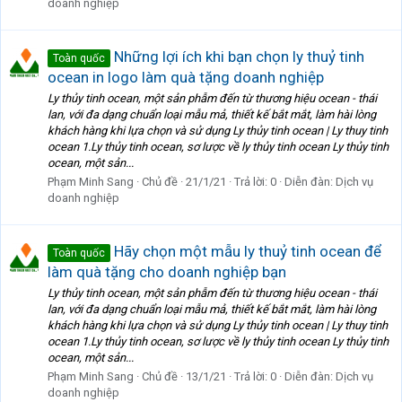
doanh nghiệp
Những lợi ích khi bạn chọn ly thuỷ tinh
Toàn quốc
ocean in logo làm quà tặng doanh nghiệp
Ly thủy tinh ocean, một sản phẫm đến từ thương hiệu ocean - thái
lan, với đa dạng chuẩn loại mẫu mả, thiết kế bắt mắt, làm hài lòng
khách hàng khi lựa chọn và sử dụng Ly thủy tinh ocean | Ly thuy tinh
ocean 1.Ly thủy tinh ocean, sơ lược về ly thủy tinh ocean Ly thủy tinh
ocean, một sản...
Phạm Minh Sang
Chủ đề
21/1/21
Trả lời: 0
Diễn đàn:
Dịch vụ
doanh nghiệp
Hãy chọn một mẫu ly thuỷ tinh ocean để
Toàn quốc
làm quà tặng cho doanh nghiệp bạn
Ly thủy tinh ocean, một sản phẫm đến từ thương hiệu ocean - thái
lan, với đa dạng chuẩn loại mẫu mả, thiết kế bắt mắt, làm hài lòng
khách hàng khi lựa chọn và sử dụng Ly thủy tinh ocean | Ly thuy tinh
ocean 1.Ly thủy tinh ocean, sơ lược về ly thủy tinh ocean Ly thủy tinh
ocean, một sản...
Phạm Minh Sang
Chủ đề
13/1/21
Trả lời: 0
Diễn đàn:
Dịch vụ
doanh nghiệp