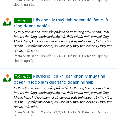
doanh nghiệp
Hãy chọn ly thuỷ tinh ocean để làm quà
Toàn quốc
tặng doanh nghiệp
Ly thủy tinh ocean, một sản phẫm đến từ thương hiệu ocean - thái
lan, với đa dạng chuẩn loại mẫu mả, thiết kế bắt mắt, làm hài lòng
khách hàng khi lựa chọn và sử dụng Ly thủy tinh ocean | Ly thuy tinh
ocean 1.Ly thủy tinh ocean, sơ lược về ly thủy tinh ocean Ly thủy tinh
ocean, một sản...
Phạm Minh Sang
Chủ đề
10/4/21
Trả lời: 0
Diễn đàn:
Dịch vụ
doanh nghiệp
Những lợi ích khi bạn chọn ly thuỷ tinh
Toàn quốc
ocean in logo làm quà tặng doanh nghiệp
Ly thủy tinh ocean, một sản phẫm đến từ thương hiệu ocean - thái
lan, với đa dạng chuẩn loại mẫu mả, thiết kế bắt mắt, làm hài lòng
khách hàng khi lựa chọn và sử dụng Ly thủy tinh ocean | Ly thuy tinh
ocean 1.Ly thủy tinh ocean, sơ lược về ly thủy tinh ocean Ly thủy tinh
ocean, một sản...
Phạm Minh Sang
Chủ đề
22/1/21
Trả lời: 0
Diễn đàn:
Dịch vụ