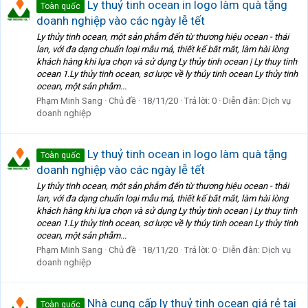
Ly thuỷ tinh ocean in logo làm quà tặng
Toàn quốc
doanh nghiệp vào các ngày lễ tết
Ly thủy tinh ocean, một sản phẫm đến từ thương hiệu ocean - thái
lan, với đa dạng chuẩn loại mẫu mả, thiết kế bắt mắt, làm hài lòng
khách hàng khi lựa chọn và sử dụng Ly thủy tinh ocean | Ly thuy tinh
ocean 1.Ly thủy tinh ocean, sơ lược về ly thủy tinh ocean Ly thủy tinh
ocean, một sản phẫm...
Phạm Minh Sang
Chủ đề
18/11/20
Trả lời: 0
Diễn đàn:
Dịch vụ
doanh nghiệp
Ly thuỷ tinh ocean in logo làm quà tặng
Toàn quốc
doanh nghiệp vào các ngày lễ tết
Ly thủy tinh ocean, một sản phẫm đến từ thương hiệu ocean - thái
lan, với đa dạng chuẩn loại mẫu mả, thiết kế bắt mắt, làm hài lòng
khách hàng khi lựa chọn và sử dụng Ly thủy tinh ocean | Ly thuy tinh
ocean 1.Ly thủy tinh ocean, sơ lược về ly thủy tinh ocean Ly thủy tinh
ocean, một sản phẫm...
Phạm Minh Sang
Chủ đề
18/11/20
Trả lời: 0
Diễn đàn:
Dịch vụ
doanh nghiệp
Nhà cung cấp ly thuỷ tinh ocean giá rẻ tại
Toàn quốc