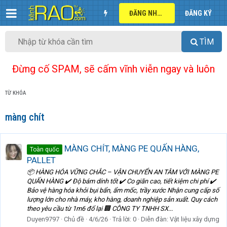
ĐĂNG NHẬP
ĐĂNG KÝ
TÌM
Đừng cố SPAM, sẽ cấm vĩnh viễn ngay và luôn
TỪ KHÓA
màng chít
MÀNG CHÍT, MÀNG PE QUẤN HÀNG,
Toàn quốc
PALLET
📦 HÀNG HÓA VỮNG CHẮC – VẬN CHUYỂN AN TÂM VỚI MÀNG PE
QUẤN HÀNG ✔️ Độ bám dính tốt ✔️ Co giãn cao, tiết kiệm chi phí ✔️
Bảo vệ hàng hóa khỏi bụi bẩn, ẩm mốc, trầy xước Nhận cung cấp số
lượng lớn cho nhà máy, kho hàng, doanh nghiệp sản xuất. Quy cách
theo yêu cầu từ 1m6 đổ lại 🏢 CÔNG TY TNHH SX...
Duyen9797
Chủ đề
4/6/26
Trả lời: 0
Diễn đàn:
Vật liệu xây dựng