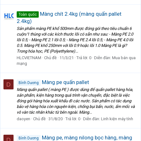
Màng chít 2.4kg (màng quấn pallet
Toàn quốc
2.4kg)
Sản phẩm màng PE khổ 500mm được đóng gói theo tiêu chuẩn 6
cuộn/1 thùng với các kích thước lõi có sẵn như sau: - Màng PE 2.0
lõi 0.5; - Màng PE 2.1 lõi 0.5; - Màng PE 2.4 lõi 0.5; - Màng PE 4.0 lõi
0.5. Màng PE khổ 250mm với lõi 0.9 hoặc lõi 1.0 Màng PE là gì?
Trong hóa học, PE (Polyethylene)...
HLCVIETNAM
Chủ đề
11/3/21
Trả lời: 0
Diễn đàn:
Mua bán qua
mạng
Màng pe quấn pallet
Bình Dương
D
Màng quấn pallet ( màng PE ) được dùng để quấn pallet hàng hóa,
sản phẩm, kiện hàng trong quá trình vận chuyển, đặc biệt là việc
đóng gói hàng hóa xuất khẩu đi các nước. Sản phẩm có tác dụng
bảo vệ hàng hóa còn nguyên kiện, chống bụi bẩn, nước, ẩm mốc và
vô vàn tác nhân khác từ bên ngoài. Màng...
daoyen
Chủ đề
31/8/20
Trả lời: 0
Diễn đàn:
Linh kiện máy tính
Màng pe, màng nilong bọc hàng, màng
Bình Dương
D