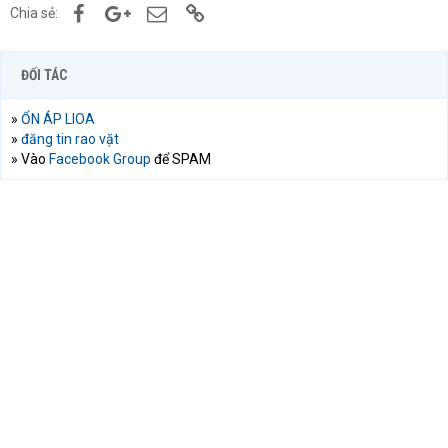
Facebook
Google+
Email
Link
Chia sẻ:
ĐỐI TÁC
»
ỔN ÁP LIOA
»
đăng tin rao vặt
» Vào
Facebook Group
để SPAM