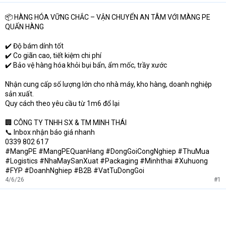
e
r
📦 HÀNG HÓA VỮNG CHẮC – VẬN CHUYỂN AN TÂM VỚI MÀNG PE
QUẤN HÀNG
✔️ Độ bám dính tốt
✔️ Co giãn cao, tiết kiệm chi phí
✔️ Bảo vệ hàng hóa khỏi bụi bẩn, ẩm mốc, trầy xước
Nhận cung cấp số lượng lớn cho nhà máy, kho hàng, doanh nghiệp
sản xuất.
Quy cách theo yêu cầu từ 1m6 đổ lại
🏢 CÔNG TY TNHH SX & TM MINH THÁI
📞 Inbox nhận báo giá nhanh
0339 802 617
#MangPE #MangPEQuanHang #DongGoiCongNghiep #ThuMua
#Logistics #NhaMaySanXuat #Packaging #Minhthai #Xuhuong
#FYP #DoanhNghiep #B2B #VatTuDongGoi
4/6/26
#1