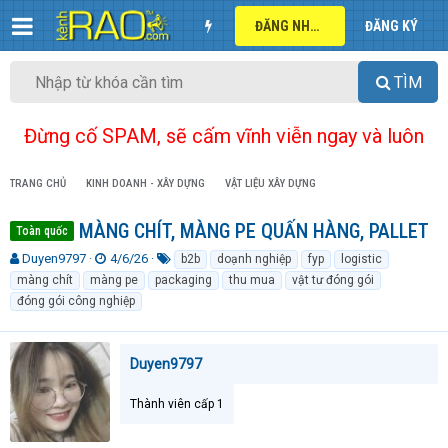
ĐĂNG NHẬP
ĐĂNG KÝ
TÌM
Đừng cố SPAM, sẽ cấm vĩnh viễn ngay và luôn
TRANG CHỦ
KINH DOANH - XÂY DỰNG
VẬT LIỆU XÂY DỰNG
MÀNG CHÍT, MÀNG PE QUẤN HÀNG, PALLET
Toàn quốc
T
N
T
Duyen9797
4/6/26
b2b
doạnh nghiệp
fyp
logistic
h
g
ừ
màng chít
màng pe
packaging
thu mua
vật tư đóng gói
r
à
k
đóng gói công nghiệp
e
y
h
a
g
ó
d
ử
a
Duyen9797
s
i
t
a
Thành viên cấp 1
r
t