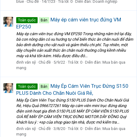
blue
Chủ đề
14/7/23
Trả lời: 0
Diễn đàn:
Doanh nghiệp
Máy ép cám viên trục đứng VM
Toàn quốc
Bán
EP250
Máy ép cám viên trục đứng VM EP250 Trong những năm trở lại đây,
bà con nông dân có xu hướng tự chế biến thức ăn chăn nuôi để đảm
bảo dinh dưỡng cho vật nuôi và giảm thiểu chi phí. Tuy nhiên, một
dây chuyền sản xuất thức ăn chăn nuôi thường cồng kềnh nhiều
máy và khá tốn kém. Hiểu được điều đó...
đinh văn sỹ
Chủ đề
5/9/22
Trả lời: 0
Diễn đàn:
Mua bán qua
mạng
Máy Ép Cám Viên Trục Đứng S150
Toàn quốc
Bán
PLUS Dành Cho Chăn Nuôi Giá Rẻ,
Máy Ép Cám Viên Trục Đứng S150 PLUS Dành Cho Chăn Nuôi Giá
Rẻ, Hiệu Quả 0966727261 Máy ép cám viên mini trục đứng dùng
điện sinh hoạt gia đình S150 PLUS MÁY ÉP CÁM VIÊN S150 PLUS
GIÁ RẺ MÁY ÉP CÁM VIÊN TRỤC ĐỨNG MOTOR DÂY ĐỒNG Quý
khách lưu ý : +sp của shop giao tận nhà, được mở kiểm tra...
đinh văn sỹ
Chủ đề
3/8/20
Trả lời: 0
Diễn đàn:
Mua bán qua
mạng