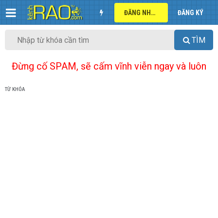
ĐĂNG NHẬP
ĐĂNG KÝ
TÌM
Đừng cố SPAM, sẽ cấm vĩnh viễn ngay và luôn
TỪ KHÓA