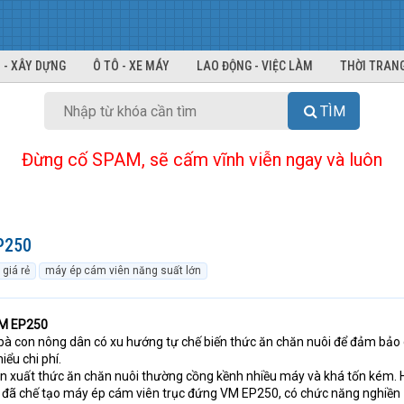
 - XÂY DỰNG
Ô TÔ - XE MÁY
LAO ĐỘNG - VIỆC LÀM
THỜI TRANG
TÌM
Đừng cố SPAM, sẽ cấm vĩnh viễn ngay và luôn
P250
giá rẻ
máy ép cám viên năng suất lớn
VM EP250
 bà con nông dân có xu hướng tự chế biến thức ăn chăn nuôi để đảm bảo
iểu chi phí.
n xuất thức ăn chăn nuôi thường cồng kềnh nhiều máy và khá tốn kém. 
 đã chế tạo máy ép cám viên trục đứng VM EP250, có chức năng nghiền 