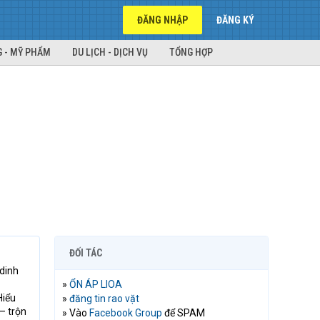
ĐĂNG NHẬP
ĐĂNG KÝ
 - MỸ PHẨM
DU LỊCH - DỊCH VỤ
TỔNG HỢP
ĐỐI TÁC
 dinh
»
ỔN ÁP LIOA
Hiểu
»
đăng tin rao vặt
– trộn
» Vào
Facebook Group
để SPAM