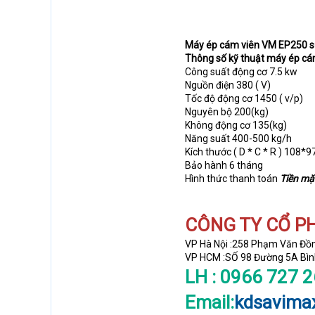
Máy ép cám viên VM EP250 s
Thông số kỹ thuật máy ép c
Công suất động cơ 7.5 kw
Nguồn điện 380 ( V)
Tốc độ động cơ 1450 ( v/p)
Nguyên bộ 200(kg)
Không động cơ 135(kg)
Năng suất 400-500 kg/h
Kích thước ( D * C * R ) 108*
Bảo hành 6 tháng
Hình thức thanh toán
Tiền mặ
CÔNG TY CỔ P
VP Hà Nội :258 Phạm Văn Đồn
VP HCM :SỐ 98 Đường 5A Bình
LH : 0966 727 
Email:
kdsavima