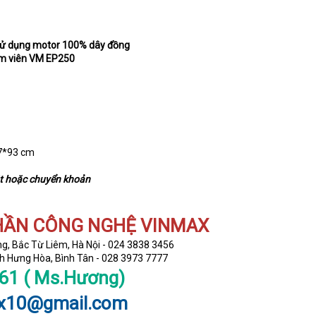
ử dụng motor 100% dây đồng
ám viên VM EP250
97*93 cm
t hoặc chuyển khoản
HẦN CÔNG NGHỆ VINMAX
g, Bắc Từ Liêm, Hà Nội - 024 3838 3456
 Hưng Hòa, Bình Tân - 028 3973 7777
261 ( Ms.Hương)
x10@gmail.com