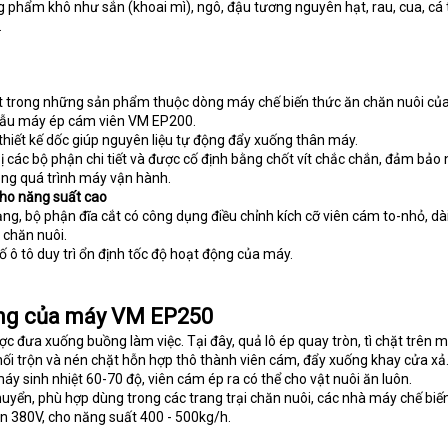
ng phẩm khô như sắn (khoai mì), ngô, đậu tương nguyên hạt, rau, cua, cá
.
trong những sản phẩm thuộc dòng máy chế biến thức ăn chăn nuôi củ
 mẫu máy ép cám viên VM EP200.
thiết kế dốc giúp nguyên liệu tự động đẩy xuống thân máy.
ị các bộ phận chi tiết và được cố định bằng chốt vít chắc chắn, đảm bảo
rong quá trình máy vận hành.
ho năng suất cao
ng, bộ phận đĩa cắt có công dụng điều chỉnh kích cỡ viên cám to-nhỏ, dà
 chăn nuôi.
ố ô tô duy trì ổn định tốc độ hoạt động của máy.
ộng của máy VM EP250
c đưa xuống buồng làm việc. Tại đây, quả lô ép quay tròn, tì chặt trên 
hối trộn và nén chặt hỗn hợp thô thành viên cám, đẩy xuống khay cửa xả
áy sinh nhiệt 60-70 độ, viên cám ép ra có thể cho vật nuôi ăn luôn.
huyển, phù hợp dùng trong các trang trại chăn nuôi, các nhà máy chế biế
ện 380V, cho năng suất 400 - 500kg/h.