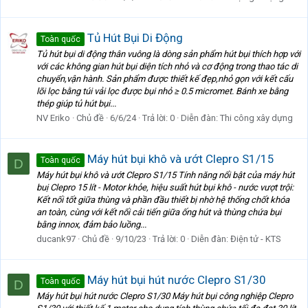
Tủ Hút Bụi Di Động
Toàn quốc
Tủ hút bụi di động thân vuông là dòng sản phẩm hút bụi thích hợp với
với các không gian hút bụi diện tích nhỏ và cơ động trong thao tác di
chuyển,vận hành. Sản phẩm được thiết kế đẹp,nhỏ gọn với kết cấu
lõi lọc bằng túi vải lọc được bụi nhỏ ≥ 0.5 micromet. Bánh xe bằng
thép giúp tủ hút bụi...
NV Eriko
Chủ đề
6/6/24
Trả lời: 0
Diễn đàn:
Thi công xây dựng
Máy hút bụi khô và ướt Clepro S1/15
Toàn quốc
D
Máy hút bụi khô và ướt Clepro S1/15 Tính năng nổi bật của máy hút
buị Clepro 15 lít - Motor khỏe, hiệu suất hút bụi khô - nước vượt trội:
Kết nối tốt giữa thùng và phần đầu thiết bị nhờ hệ thống chốt khóa
an toàn, cùng với kết nối cải tiến giữa ống hút và thùng chứa bụi
bằng innox, đảm bảo luồng...
ducank97
Chủ đề
9/10/23
Trả lời: 0
Diễn đàn:
Điện tử - KTS
Máy hút bụi hút nước Clepro S1/30
Toàn quốc
D
Máy hút bụi hút nước Clepro S1/30 Máy hút bụi công nghiệp Clepro