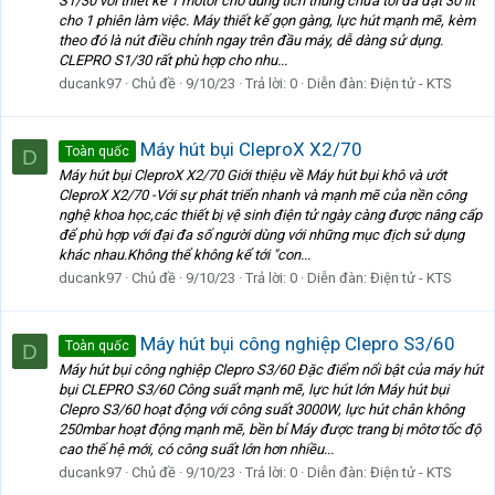
S1/30 với thiết kế 1 motor cho dung tích thùng chứa tối đa đạt 30 lít
cho 1 phiên làm việc. Máy thiết kế gọn gàng, lực hút mạnh mẽ, kèm
theo đó là nút điều chỉnh ngay trên đầu máy, dễ dàng sử dụng.
CLEPRO S1/30 rất phù hợp cho nhu...
ducank97
Chủ đề
9/10/23
Trả lời: 0
Diễn đàn:
Điện tử - KTS
Máy hút bụi CleproX X2/70
Toàn quốc
D
Máy hút bụi CleproX X2/70 Giới thiệu về Máy hút bụi khô và ướt
CleproX X2/70 -Với sự phát triển nhanh và mạnh mẽ của nền công
nghệ khoa học,các thiết bị vệ sinh điện tử ngày càng được nâng cấp
để phù hợp với đại đa số người dùng với những mục địch sử dụng
khác nhau.Không thể không kể tới "con...
ducank97
Chủ đề
9/10/23
Trả lời: 0
Diễn đàn:
Điện tử - KTS
Máy hút bụi công nghiệp Clepro S3/60
Toàn quốc
D
Máy hút bụi công nghiệp Clepro S3/60 Đặc điểm nổi bật của máy hút
bụi CLEPRO S3/60 Công suất mạnh mẽ, lực hút lớn Máy hút bụi
Clepro S3/60 hoạt động với công suất 3000W, lực hút chân không
250mbar hoạt động mạnh mẽ, bền bỉ Máy được trang bị môtơ tốc độ
cao thế hệ mới, có công suất lớn hơn nhiều...
ducank97
Chủ đề
9/10/23
Trả lời: 0
Diễn đàn:
Điện tử - KTS