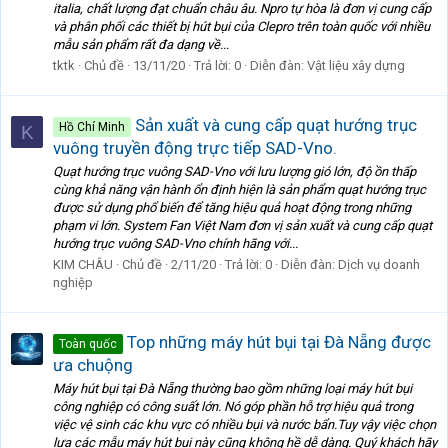
italia, chất lượng đạt chuẩn châu âu. Npro tự hòa là đơn vị cung cấp
và phân phối các thiết bị hút bụi của Clepro trên toàn quốc với nhiều
mẫu sản phẩm rất đa dạng về...
tktk
Chủ đề
13/11/20
Trả lời: 0
Diễn đàn:
Vật liệu xây dựng
Sản xuất và cung cấp quạt hướng trục
Hồ Chí Minh
K
vuông truyền động trực tiếp SAD-Vno.
Quạt hướng trục vuông SAD-Vno với lưu lượng gió lớn, độ ồn thấp
cùng khả năng vận hành ổn định hiện là sản phẩm quạt hướng trục
được sử dụng phổ biến để tăng hiệu quả hoạt động trong những
phạm vi lớn. System Fan Việt Nam đơn vị sản xuất và cung cấp quạt
hướng trục vuông SAD-Vno chính hãng với...
KIM CHÂU
Chủ đề
2/11/20
Trả lời: 0
Diễn đàn:
Dịch vụ doanh
nghiệp
Top những máy hút bụi tại Đà Nẵng được
Toàn quốc
ưa chuộng
Máy hút bụi tại Đà Nẵng thường bao gồm những loại máy hút bụi
công nghiệp có công suất lớn. Nó góp phần hỗ trợ hiệu quả trong
việc vệ sinh các khu vực có nhiều bụi và nước bẩn.Tuy vậy việc chọn
lựa các mẫu máy hút bụi này cũng không hề dễ dàng. Quý khách hãy