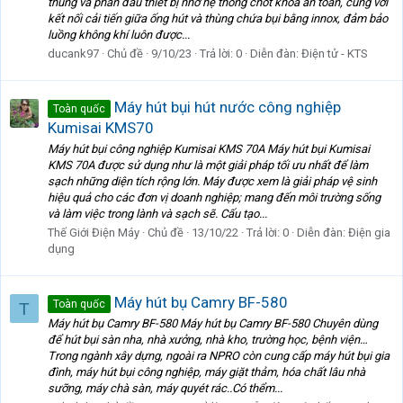
thùng và phần đầu thiết bị nhờ hệ thống chốt khóa an toàn, cùng với
kết nối cải tiến giữa ống hút và thùng chứa bụi bằng innox, đảm bảo
luồng không khí luôn được...
ducank97
Chủ đề
9/10/23
Trả lời: 0
Diễn đàn:
Điện tử - KTS
Máy hút bụi hút nước công nghiệp
Toàn quốc
Kumisai KMS70
Máy hút bụi công nghiệp Kumisai KMS 70A Máy hút bụi Kumisai
KMS 70A được sử dụng như là một giải pháp tối ưu nhất để làm
sạch những diện tích rộng lớn. Máy được xem là giải pháp vệ sinh
hiệu quả cho các đơn vị doanh nghiệp; mang đến môi trường sống
và làm việc trong lành và sạch sẽ. Cấu tạo...
Thế Giới Điện Máy
Chủ đề
13/10/22
Trả lời: 0
Diễn đàn:
Điện gia
dụng
Máy hút bụ Camry BF-580
Toàn quốc
T
Máy hút bụ Camry BF-580 Máy hút bụ Camry BF-580 Chuyên dùng
để hút bụi sàn nha, nhà xưởng, nhà kho, trường học, bệnh viện…
Trong ngành xây dựng, ngoài ra NPRO còn cung cấp máy hút bụi gia
đình, máy hút bụi công nghiệp, máy giặt thảm, hóa chất lâu nhà
sưỡng, máy chà sàn, máy quyét rác..Có thểm...