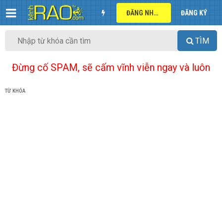
ĐĂNG NHẬP
ĐĂNG KÝ
TÌM
Đừng cố SPAM, sẽ cấm vĩnh viễn ngay và luôn
TỪ KHÓA