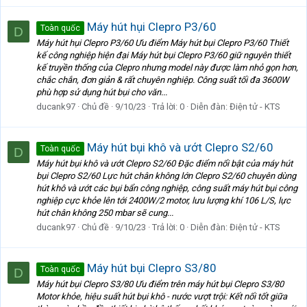
Máy hút hụi Clepro P3/60
Toàn quốc
D
Máy hút hụi Clepro P3/60 Ưu điểm Máy hút bụi Clepro P3/60 Thiết
kế công nghiệp hiện đại Máy hút bụi Clepro P3/60 giữ nguyên thiết
kế truyền thống của Clepro nhưng model này được làm nhỏ gọn hơn,
chắc chắn, đơn giản & rất chuyên nghiệp. Công suất tối đa 3600W
phù hợp sử dụng hút bụi cho văn...
ducank97
Chủ đề
9/10/23
Trả lời: 0
Diễn đàn:
Điện tử - KTS
Máy hút bụi khô và ướt Clepro S2/60
Toàn quốc
D
Máy hút bụi khô và ướt Clepro S2/60 Đặc điểm nổi bật của máy hút
bụi Clepro S2/60 Lực hút chân không lớn Clepro S2/60 chuyên dùng
hút khô và ướt các bụi bẩn công nghiệp, công suất máy hút bụi công
nghiệp cực khỏe lên tới 2400W/2 motor, lưu lượng khí 106 L/S, lực
hút chân không 250 mbar sẽ cung...
ducank97
Chủ đề
9/10/23
Trả lời: 0
Diễn đàn:
Điện tử - KTS
Máy hút bụi Clepro S3/80
Toàn quốc
D
Máy hút bụi Clepro S3/80 Ưu điểm trên máy hút bụi Clepro S3/80
Motor khỏe, hiệu suất hút bụi khô - nước vượt trội: Kết nối tốt giữa