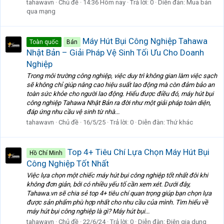
tahawavn
Chủ đề
14:36 Hôm nay
Trả lời: 0
Diễn đàn:
Mua bán
qua mạng
Máy Hút Bụi Công Nghiệp Tahawa
Toàn quốc
Bán
Nhật Bản – Giải Pháp Vệ Sinh Tối Ưu Cho Doanh
Nghiệp
Trong môi trường công nghiệp, việc duy trì không gian làm việc sạch
sẽ không chỉ giúp nâng cao hiệu suất lao động mà còn đảm bảo an
toàn sức khỏe cho người lao động. Hiểu được điều đó, máy hút bụi
công nghiệp Tahawa Nhật Bản ra đời như một giải pháp toàn diện,
đáp ứng nhu cầu vệ sinh từ nhà...
tahawavn
Chủ đề
16/5/25
Trả lời: 0
Diễn đàn:
Thứ khác
Top 4+ Tiêu Chí Lựa Chọn Máy Hút Bụi
Hồ Chí Minh
Công Nghiệp Tốt Nhất
Việc lựa chọn một chiếc máy hút bụi công nghiệp tốt nhất đôi khi
không đơn giản, bởi có nhiều yếu tố cần xem xét. Dưới đây,
Tahawa.vn sẽ chia sẻ top 4+ tiêu chí quan trọng giúp bạn chọn lựa
được sản phẩm phù hợp nhất cho nhu cầu của mình. Tìm hiểu về
máy hút bụi công nghiệp là gì? Máy hút bụi...
tahawavn
Chủ đề
22/6/24
Trả lời: 0
Diễn đàn:
Điện gia dụng