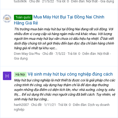
tudotktk
Chủ đề
21/5/22
Trả lời: 0
Diễn đàn:
Nội thất - Gia dụng
Mua Máy Hút Bụi Tại Đồng Nai Chính
Toàn quốc
Hãng Giá Rẻ
Thị trường mua bán máy hút bụi tại Đồng Nai đang rất sôi động. Với
nhiều đơn vị cung cấp và hàng ngàn mẫu mã khác nhau. Với lượng
người tìm mua máy hút bụi vẫn chưa có dấu hiệu hạ nhiệt. Ở bài viết
dưới đây chúng tôi sẽ giới thiệu đến bạn đọc địa chỉ bán hàng chính
hãng giá rẻ nhất tại khu vực...
Dien May Gia Phu
Chủ đề
7/5/22
Trả lời: 0
Diễn đàn:
Nội thất -
Gia dụng
Vệ sinh máy hút bụi công nghiệp đúng cách
Hà Nội
H
Máy hút bụi công nghiệp là một thiết bị được coi là giải pháp cho các
công trình thi công, xây dựng hay thậm chí là để dọn dẹp thường
xuyên những địa điểm có diện tích lớn, như: nhà xưởng, công ty, siêu
thị,… Để sử dụng thì chắc mọi người cũng đã biết cách. Tuy nhiên, vệ
sinh máy hút bụi công...
hanh2007
Chủ đề
1/11/21
Trả lời: 0
Diễn đàn:
Dịch vụ doanh
nghiệp